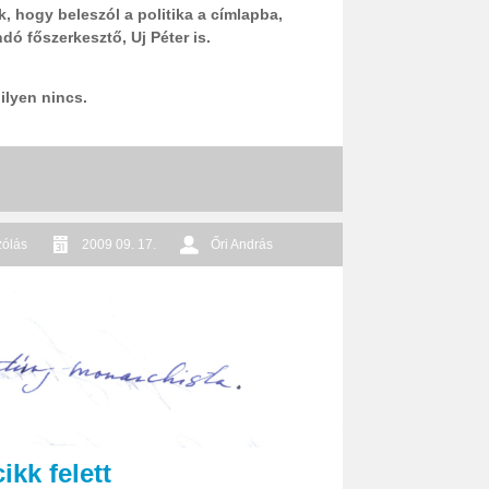
k, hogy beleszól a politika a címlapba,
dó főszerkesztő, Uj Péter is.
ilyen nincs.
zólás
2009 09. 17.
Őri András
kk felett