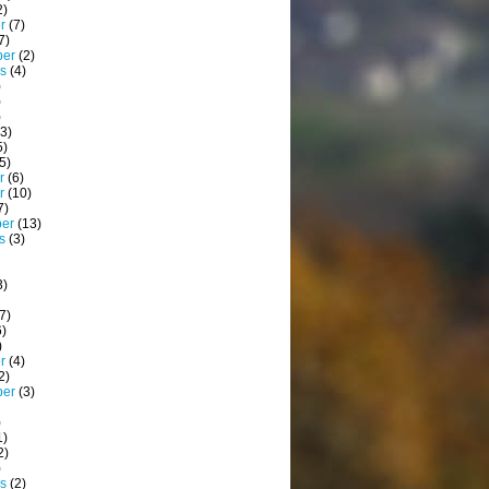
2)
r
(7)
7)
ber
(2)
s
(4)
)
)
)
3)
5)
5)
r
(6)
r
(10)
7)
ber
(13)
s
(3)
3)
7)
)
)
r
(4)
2)
ber
(3)
)
1)
2)
)
s
(2)