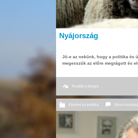
Nyájország
Jó-e az nekünk, hogy a politika és ú
megesszük az előre megrágott és el
Tovább a blogra.
Közélet és politika
Nincs hozzás