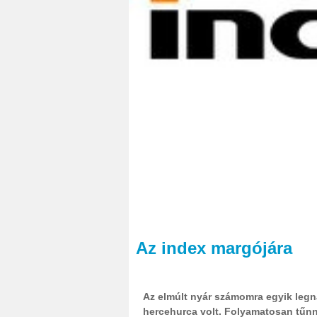
Az index margójára
Az elmúlt nyár számomra egyik leg
hercehurca volt. Folyamatosan tűnne