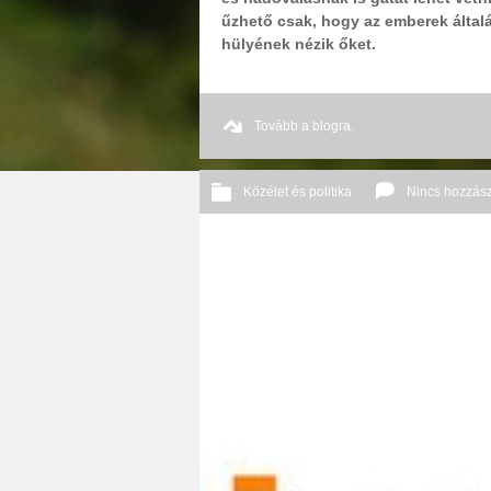
űzhető csak, hogy az emberek által
hülyének nézik őket.
Tovább a blogra.
Közélet és politika
Nincs hozzás