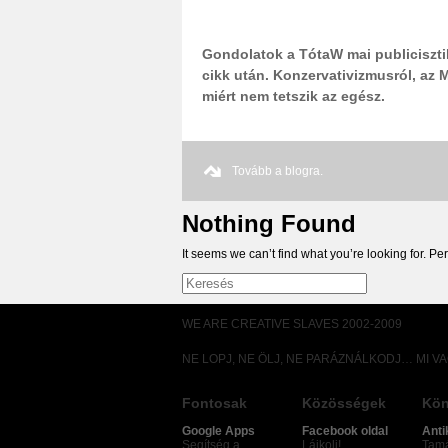
Gondolatok a TótaW mai publiciszti
cikk után. Konzervativizmusról, az 
miért nem tetszik az egész.
Tovább a blogra.
Nothing Found
It seems we can’t find what you’re looking for. P
WE ARE CREATIVE SLAVES 2002-2009
NE LOPJ, NE ÖLJ, NE PARÁZNÁLKODJ… MI V
Fontosak
Közösségek
Kön
Google Apps
Facebook oldal
Anti
Segítség a
Lájkolj!
Tamá