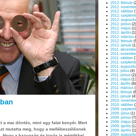
2013. február
(
2012. novembe
2012. október
(
2012. szeptem
2012. augusztu
2012. június
(2
2012. május
(1
2012. április
(1
2012. március
(
2012. február
(
2012. január
(1
2011. decembe
2011. novembe
2011. október
(
2011. szeptem
2011. augusztu
2011. július
(4)
2011. június
(2)
2011. május
(1
2011. április
(8)
2011. március
(
2011. február
(6
2011. január
(4
ában
2010. novembe
2010. október
(
2009. szeptem
2009. július
(1)
2009. június
(7
2009. május
(1
 a mai döntés, mint egy falat kenyér. Mert
2009. április
(1
 azt mutatta meg, hogy a mellébeszélésnek
2008. április
(1
2004. augusztu
i. Hogy a hazugság és lopás is mértékkel