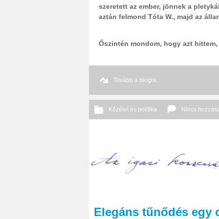
szeretett az ember, jönnek a pletyká
aztán felmond Tóta W., majd az állan
Őszintén mondom, hogy azt hittem, 
Tovább a blogra.
Közélet és politika
Nincs hozzás
Elegáns tűnődés egy ci