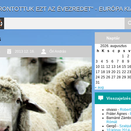
RONTOTTUK EZT AZ ÉVEZREDET" - EURÓPA K
s
Naptár
2026. augusztus
to
h
K
s
c
p
s
v
s
2013 12. 16.
Őri András
1
2
rnal
3
4
5
6
7
8
9
10
11
12
13
14
15
1
17
18
19
20
21
22
2
24
25
26
27
28
29
3
31
« aug
Visszajelzé
olvaso
-
Robert
Fráter Ágnes
-
Barnáné Zámbó
Rómát
Gergő
-
Szabju
10 könyv 2014-