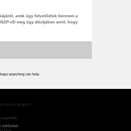
kájáról, amik úgy felvetődtek bennem a
MSZP-ről meg úgy áltuljában arról, hogy
erhaps searching can help.
AGYOK ÉN, ROBOT?
yvjelzők
k töltőtollak
s tollai