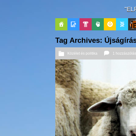
"EL
Főoldal
Blogok
Pop-
Politika
GeekZone
Apablog
Le
Tag Archives: Újságírá
Kult
Pati
Közélet és politika
1 hozzászólá
Jou