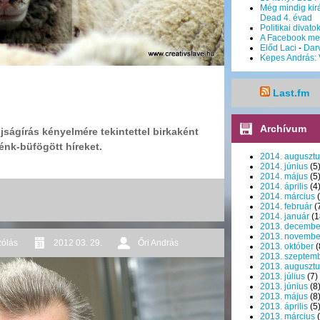
Még mindig kirá
Dead 4. évad
Politikai divato
A Facebook me
Előd Laci
-
Dar
Kepes András: 
Last.fm
Archívum
jságírás kényelmére tekintettel birkaként
énk-büfögött híreket.
2014. augusztu
2014. június
(5
2014. május
(5
2014. április
(4
2014. március
(
2014. február
(
2014. január
(1
2013. decembe
2013. novembe
zólás
2012 03. 29.
Őri András
2013. október
(
2013. szeptem
2013. augusztu
2013. július
(7)
2013. június
(8
2013. május
(8
2013. április
(5
2013. március
(