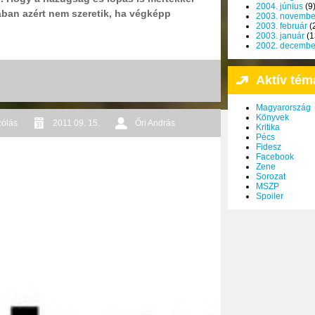
2004. június
(9
ában azért nem szeretik, ha végképp
2003. novembe
2003. február
(
2003. január
(1
2002. decembe
Aktív tém
Magyarország
Könyvek
zólás
2011 09. 15.
Őri András
Kritika
Pécs
Fidesz
Facebook
Zene
Sorozat
MSZP
Spoiler