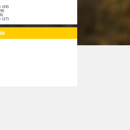
)
r
(24)
29)
3)
r
(17)
ák