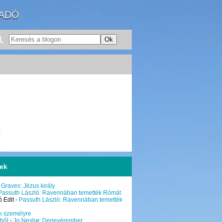
IADÓ
6
3
0
sek
 Graves: Jézus király
Passuth László: Ravennában temették Rómát
 Edit
-
Passuth László: Ravennában temették
k személyre
ből
-
Jo Nesbø: Denevérember