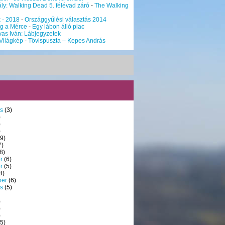
ly: Walking Dead 5. félévad záró
-
The Walking
k - 2018
-
Országgyűlési választás 2014
g a Mérce
-
Egy lábon álló piac
vas Iván: Lábjegyzetek
Világkép
-
Tövispuszta – Kepes András
s
(3)
)
)
)
9)
7)
8)
r
(6)
r
(5)
8)
ber
(6)
s
(5)
)
)
)
5)