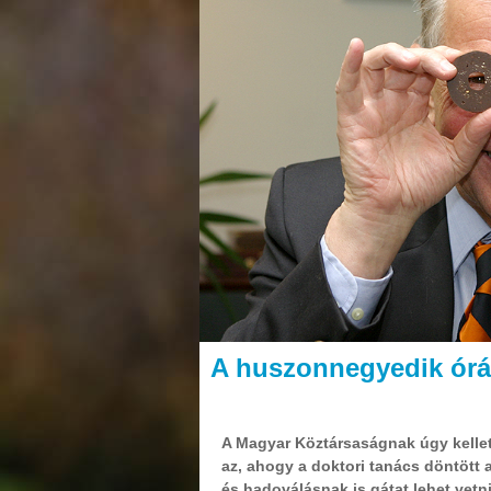
A huszonnegyedik ór
A Magyar Köztársaságnak úgy kellett
az, ahogy a doktori tanács döntött
és hadoválásnak is gátat lehet vetn