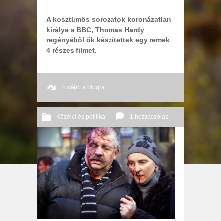
A kosztümös sorozatok koronázatlan
királya a BBC, Thomas Hardy
regényéből ők készítettek egy remek
4 részes filmet.
Tovább a blogra.
Közélet és politika
1 hozzászólás
2014 02. 19.
Őri András