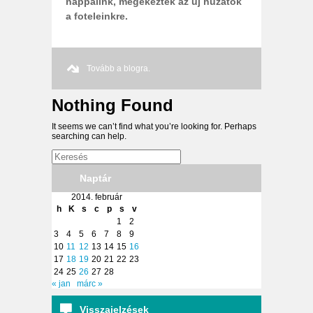
nappalink, megékeztek az új huzatok
a foteleinkre.
Tovább a blogra.
Nothing Found
It seems we can’t find what you’re looking for. Perhaps
searching can help.
Naptár
2014. február
h
K
s
c
p
s
v
1
2
3
4
5
6
7
8
9
10
11
12
13
14
15
16
17
18
19
20
21
22
23
24
25
26
27
28
« jan
márc »
Visszajelzések