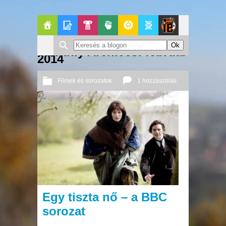
Főoldal
Blogok
Pop-
Politika
GeekZone
Apablog
Le
Monthly Archives: február
2014
Kult
Patito
Filmek és sorozatok
1 hozzászólás
Journal
2014 02. 26.
Őri András
Egy tiszta nő – a BBC
sorozat