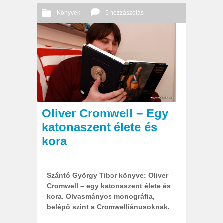
Könyvek
5 hozzászólás
2014 02. 16.
Őri András
Oliver Cromwell – Egy
katonaszent élete és
kora
Szántó György Tibor könyve: Oliver
Cromwell – egy katonaszent élete és
kora. Olvasmányos monográfia,
belépő szint a Cromwelliánusoknak.