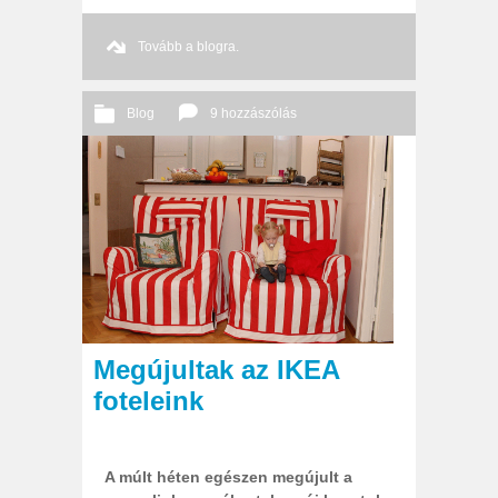
Tovább a blogra.
Blog
9 hozzászólás
2014 02. 16.
Őri András
Megújultak az IKEA
foteleink
A múlt héten egészen megújult a