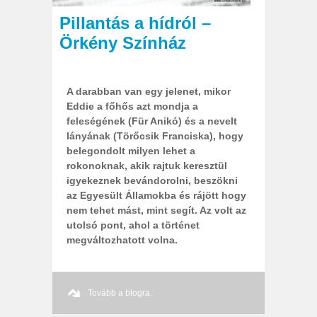
Pillantás a hídról –
Örkény Színház
A darabban van egy jelenet, mikor
Eddie a főhős azt mondja a
feleségének (Für Anikó) és a nevelt
lányának (Törőcsik Franciska), hogy
belegondolt milyen lehet a
rokonoknak, akik rajtuk keresztül
igyekeznek bevándorolni, beszökni
az Egyesült Államokba és rájött hogy
nem tehet mást, mint segít. Az volt az
utolsó pont, ahol a történet
megváltozhatott volna.
Tovább a blogra.