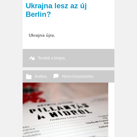
Ukrajna lesz az új
Berlin?
Ukrajna újra.
Tovább a blogra.
Kultúra
Nincs hozzászólás
2014 02. 18.
Őri András