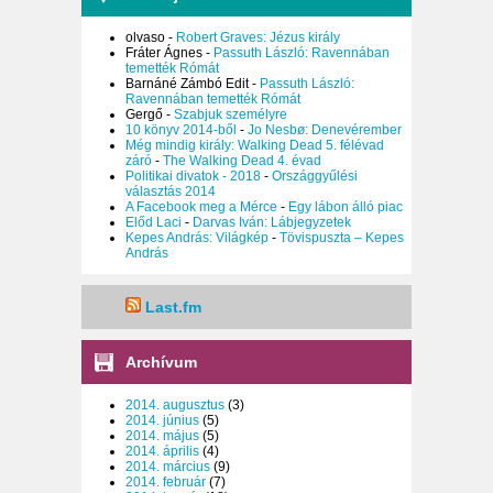
olvaso
-
Robert Graves: Jézus király
Fráter Ágnes
-
Passuth László: Ravennában
temették Rómát
Barnáné Zámbó Edit
-
Passuth László:
Ravennában temették Rómát
Gergő
-
Szabjuk személyre
10 könyv 2014-ből
-
Jo Nesbø: Denevérember
Még mindig király: Walking Dead 5. félévad
záró
-
The Walking Dead 4. évad
Politikai divatok - 2018
-
Országgyűlési
választás 2014
A Facebook meg a Mérce
-
Egy lábon álló piac
Előd Laci
-
Darvas Iván: Lábjegyzetek
Kepes András: Világkép
-
Tövispuszta – Kepes
András
Last.fm
Archívum
2014. augusztus
(3)
2014. június
(5)
2014. május
(5)
2014. április
(4)
2014. március
(9)
2014. február
(7)