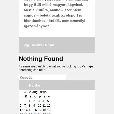
hogy ő 15 millió magyart képvisel.
Mert a kultúra, amibe – szerintem
sajnos – beletartozik az élsport is
identitáshoz kötődik, nem személyi
igazolványhoz.
Tovább a blogra.
Nothing Found
It seems we can’t find what you’re looking for. Perhaps
searching can help.
Naptár
2012. augusztus
h
K
s
c
p
s
v
1
2
3
4
5
6
7
8
9
10
11
12
13
14
15
16
17
18
19