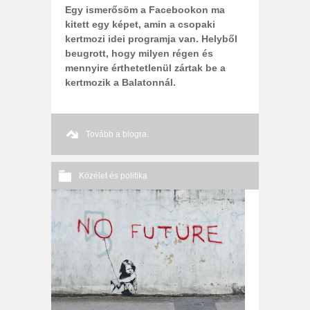
Egy ismerősöm a Facebookon ma
kitett egy képet, amin a csopaki
kertmozi idei programja van. Helyből
beugrott, hogy milyen régen és
mennyire érthetetlenül zártak be a
kertmozik a Balatonnál.
Tovább a blogra.
Közélet és politika
Nincs hozzászólás
2012 08. 17.
Őri András