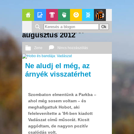
Főoldal
Blogok
Pop-
Politika
GeekZone
Apablog
Le
Monthly Archives:
augusztus 2012
Kult
Patito
Zene
Nincs hozzászólás
Journal
2012 08. 28.
Őri András
Ne aludj el még, az
árnyék visszatérhet
Szombaton elmentünk a Parkba –
ahol még sosem voltam – és
meghallgattuk Hobot, aki
felelevenítette a ’84-ben kiadott
Vadászat című műsorát. Kicsit
aggódtam, de nagyon pozitív
csalódás volt.