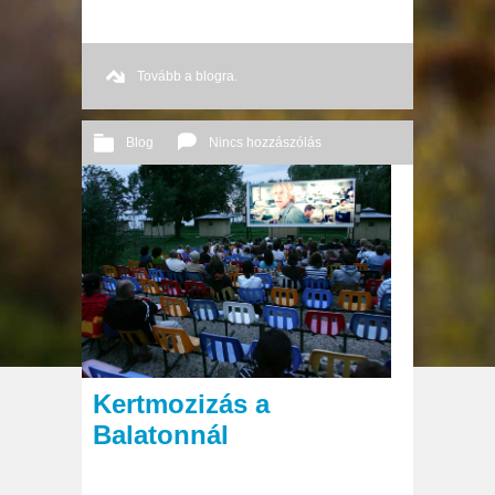
Tovább a blogra.
Blog
Nincs hozzászólás
2012 08. 23.
Őri András
Kertmozizás a
Balatonnál