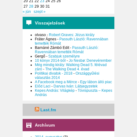
20
21
22
23
24
25
26
27
28
29
30
31
« jún
szept »
Visszajelzések
olvaso
-
Robert Graves: Jézus király
Fráter Ágnes
-
Passuth László: Ravennában
temették Rómát
Barnáné Zámbó Edit
-
Passuth László:
Ravennában temették Rómát
Gergő
-
Szabjuk személyre
10 könyv 2014-ből
-
Jo Nesbø: Denevérember
Még mindig király: Walking Dead 5. félévad
záró
-
The Walking Dead 4. évad
Politikai divatok - 2018
-
Országgyűlési
választás 2014
A Facebook meg a Mérce
-
Egy lábon álló piac
Előd Laci
-
Darvas Iván: Lábjegyzetek
Kepes András: Világkép
-
Tövispuszta – Kepes
András
Last.fm
Archívum
2014. augusztus
(3)