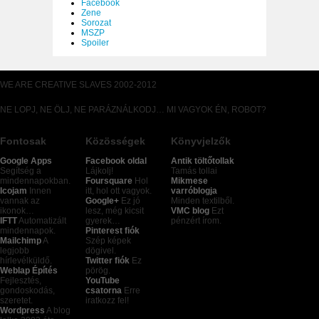
Facebook
Zene
Sorozat
MSZP
Spoiler
WE ARE CREATIVE SLAVES 2002-2012
NE LOPJ, NE ÖLJ, NE PARÁZNÁLKODJ… MI VAGYOK ÉN, ROBOT?
Fontosak
Közösségek
Könyvjelzők
Google Apps
Facebook oldal
Antik töltőtollak
Segítség a
Lájkolj!
Tamás tollai
mindennapokban.
Foursquare
Hol
Mikmese
Icojam
Innen
itt, hol ott vagyok.
varróblogja
vannak az
Google+
Ez jó
Minden textilből.
ikonok…
lesz, még kicsit
VMC blog
Ezt
IFTT
Automatizált
gyerek…
pénzért írom.
mindennapok.
Pinterest fiók
Mailchimp
A
Szép képek
legjobb
dögivel.
hírlevélküldő.
Twitter fiók
Ez
Weblap Építés
pörög.
Fejlesztés,
YouTube
gondoskodás,
csatorna
Erre
szeretet.
iratkozz fel!
Wordpress
A blog