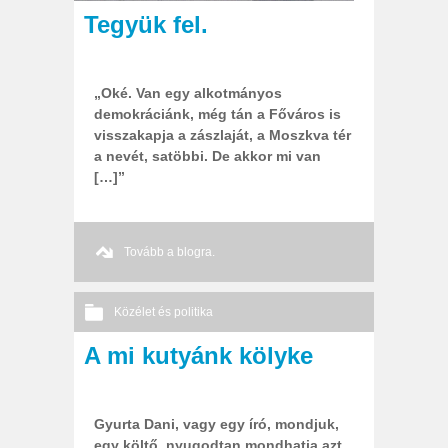
Tegyük fel.
„Oké. Van egy alkotmányos
demokráciánk, még tán a Főváros is
visszakapja a zászlaját, a Moszkva tér
a nevét, satöbbi. De akkor mi van
[…]”
Tovább a blogra.
Közélet és politika
A mi kutyánk kölyke
Nincs hozzászólás
2012 08. 04.
Őri András
Gyurta Dani, vagy egy író, mondjuk,
egy költő, nyugodtan mondhatja azt,