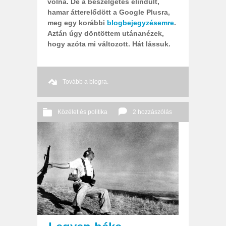
volna. De a beszélgetés elindult,
hamar átterelődött a Google Plusra,
meg egy korábbi
blogbejegyzésemre
.
Aztán úgy döntöttem utánanézek,
hogy azóta mi változott. Hát lássuk.
Tovább a blogra.
Közélet és politika
2 hozzászólás
2011 12. 02.
Őri András