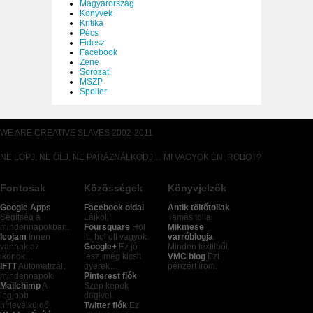
Magyarország
Könyvek
Kritika
Pécs
Fidesz
Facebook
Zene
Sorozat
MSZP
Spoiler
WE ARE CREATIVE SLAVES 2002-2011
NE LOPJ, NE ÖLJ, NE PARÁZNÁLKODJ… MI VAGYOK ÉN, ROBOT?
Fontosak
Közösségek
Könyvjelzők
Google Apps
Facebook oldal
Antik töltőtollak
Segítség a
Lájkolj!
Tamás tollai
mindennapokban.
Foursquare
Hol
Mikmese
Icojam
Innen
itt, hol ott vagyok.
varróblogja
vannak az
Google+
Ez jó
Minden textilből.
ikonok…
lesz, még kicsit
VMC blog
Ezt
IFTT
Automatizált
gyerek…
pénzért írom.
mindennapok.
Pinterest fiók
Mailchimp
A
Szép képek
legjobb
dögivel.
hírlevélküldő.
Twitter fiók
Ez