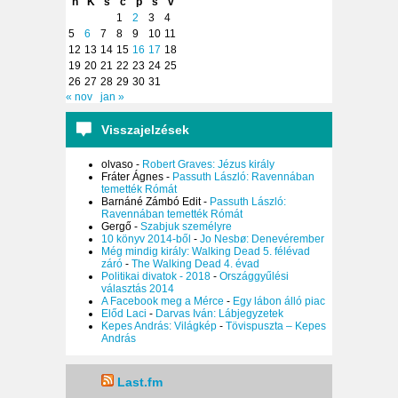
h
K
s
c
p
s
v
1
2
3
4
5
6
7
8
9
10
11
12
13
14
15
16
17
18
19
20
21
22
23
24
25
26
27
28
29
30
31
« nov
jan »
Visszajelzések
olvaso
-
Robert Graves: Jézus király
Fráter Ágnes
-
Passuth László: Ravennában
temették Rómát
Barnáné Zámbó Edit
-
Passuth László:
Ravennában temették Rómát
Gergő
-
Szabjuk személyre
10 könyv 2014-ből
-
Jo Nesbø: Denevérember
Még mindig király: Walking Dead 5. félévad
záró
-
The Walking Dead 4. évad
Politikai divatok - 2018
-
Országgyűlési
választás 2014
A Facebook meg a Mérce
-
Egy lábon álló piac
Előd Laci
-
Darvas Iván: Lábjegyzetek
Kepes András: Világkép
-
Tövispuszta – Kepes
András
Last.fm