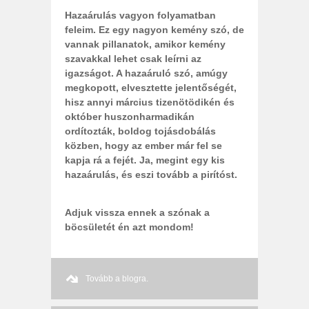
Hazaárulás vagyon folyamatban
feleim. Ez egy nagyon kemény szó, de
vannak pillanatok, amikor kemény
szavakkal lehet csak leírni az
igazságot. A hazaáruló szó, amúgy
megkopott, elvesztette jelentőségét,
hisz annyi március tizenötödikén és
október huszonharmadikán
ordítozták, boldog tojásdobálás
közben, hogy az ember már fel se
kapja rá a fejét. Ja, megint egy kis
hazaárulás, és eszi tovább a pirítóst.
Adjuk vissza ennek a szónak a
böcsületét én azt mondom!
Tovább a blogra.