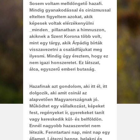
Sosem voltam melldöngető hazafi.
Mindig gyanakodással és cinizmussal
eltelten figyeltem azokat, akik
képesek voltak elérzékenyülni
_minden_ pillanatban a himnuszon,
akiknek a Szent Korona több volt,
mint egy tárgy, akik Árpádig bírták
visszavezetni a családfájukat meg
ilyesmi. Mindig úgy éreztem, hogy ez
nem igazi honszeretet. Ez látszat,
álca, egyszerű emberi butaság.
Hazafinak azt gondolom, aki itt él, itt
dolgozik, aki amit csinál az
alapvetően Magyarországnak jó.
Működtet egy vállalkozást, képeket
fest, regényeket ír, gyerekeket tanít
vagy kereskedik kül- és belföldön.
Ennél nagyobb hazaszeretet nem
létezik. Fenntartani nap, mint nap egy
államot. Létezni benne, belakni és