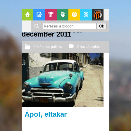
Főoldal
Blogok
Pop-
Politika
GeekZone
Apablog
Le
Monthly Archives:
december 2011
Kult
Patito
Közélet és politika
2 hozzászólás
Journal
2011 12. 17.
Őri András
Ápol, eltakar