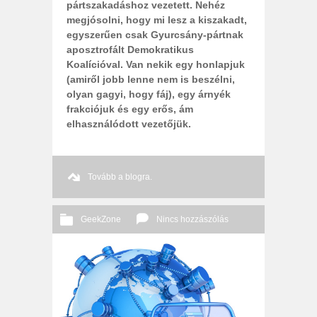
pártszakadáshoz vezetett. Nehéz
megjósolni, hogy mi lesz a kiszakadt,
egyszerűen csak Gyurcsány-pártnak
aposztrofált Demokratikus
Koalícióval. Van nekik egy honlapjuk
(amiről jobb lenne nem is beszélni,
olyan gagyi, hogy fáj), egy árnyék
frakciójuk és egy erős, ám
elhasználódott vezetőjük.
Tovább a blogra.
GeekZone
Nincs hozzászólás
2011 12. 02.
Őri András