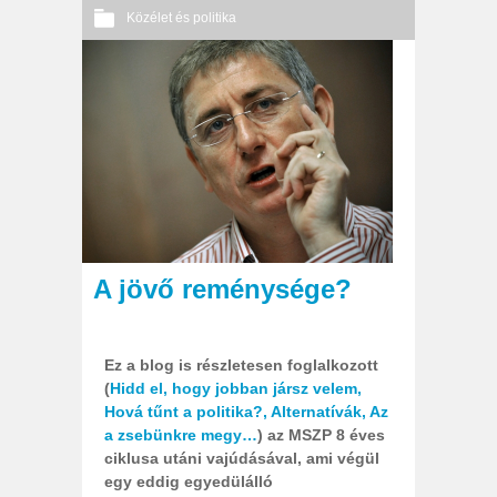
Közélet és politika
Nincs hozzászólás
2011 12. 06.
Őri András
A jövő reménysége?
Ez a blog is részletesen foglalkozott
(
Hidd el, hogy jobban jársz velem,
Hová tűnt a politika?,
Alternatívák,
Az
a zsebünkre megy…
) az MSZP 8 éves
ciklusa utáni vajúdásával, ami végül
egy eddig egyedülálló