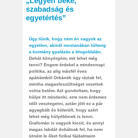
„Legyen béke,
szabadság és
egyetértés”
Úgy tűnik, hogy nem én vagyok az
egyetlen, akinél mostanában túlteng
a kormány gyalázás a blogoldalán.
Dehát könyörgöm, mit lehet még
tenni? Engem érdekel a mindennapi
politika, az alig másfél éves
apátiámból Orbánék úgy ráztak fel,
mintha magasfeszültséget vezettek
volna belém. Azt gondoltam, hogy
hülye itt mindenki, erre nem érdemes
időt vesztegetni, aztán jött ez a pár
agyagbáb és kiderült, hogy azért
lehet még hülyébbnek is lenni.
Grafomán is vagyok kicsit, és annyi
magas labdát dobálnak fel, ha nem
ütném le őket fizikai fájdalmaim