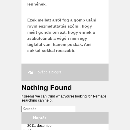
lennének.
Ezek mellett arról fog a gomb utáni
rövid eszmefuttatás szólni, hogy
miért gondolom azt, hogy ennek a
zsákutcának a végén nem egy
téglafal van, hanem puskák. Ami
sokkal-sokkal rosszabb.
Tovább a blogra.
Nothing Found
It seems we can’t find what you’re looking for. Perhaps
searching can help.
Naptár
2011. december