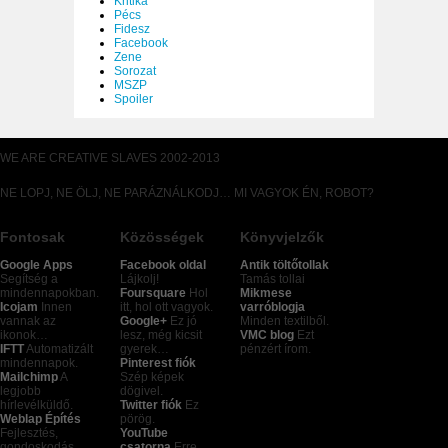
Kritika
Pécs
Fidesz
Facebook
Zene
Sorozat
MSZP
Spoiler
WE ARE CREATIVE SLAVES 2002-2013
NE LOPJ, NE ÖLJ, NE PARÁZNÁLKODJ… MI VAGYOK ÉN, ROBOT?
Fontosak
Közösségek
Könyvjelzők
Google Apps
Facebook oldal
Antik töltőtollak
Segítség a
Lájkolj!
Tamás tollai
mindennapokban.
Foursquare
Hol
Mikmese
Icojam
Innen
itt, hol ott vagyok.
varróblogja
vannak az
Google+
Ez jó
Minden textilből.
ikonok…
lesz, még kicsit
VMC blog
Ezt
IFTT
Automatizált
gyerek…
pénzért írom.
mindennapok.
Pinterest fiók
Mailchimp
A
Szép képek
legjobb
dögivel.
hírlevélküldő.
Twitter fiók
Ez
Weblap Építés
pörög.
Fejlesztés,
YouTube
gondoskodás,
csatorna
Erre