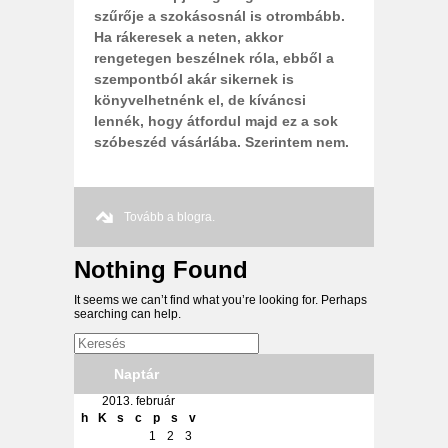
szűrője a szokásosnál is otrombább.
Ha rákeresek a neten, akkor
rengetegen beszélnek róla, ebből a
szempontból akár sikernek is
könyvelhetnénk el, de kíváncsi
lennék, hogy átfordul majd ez a sok
szóbeszéd vásárlába. Szerintem nem.
Tovább a blogra.
Nothing Found
It seems we can’t find what you’re looking for. Perhaps
searching can help.
Naptár
2013. február
h
K
s
c
p
s
v
1
2
3