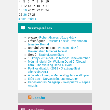
4
5
6
7
8
9
10
11
12
13
14
15
16
17
18
19
20
21
22
23
24
25
26
27
28
« nov
márc »
Visszajelzések
olvaso
-
Robert Graves: Jézus király
Fráter Ágnes
-
Passuth László: Ravennában
temették Rómát
Barnáné Zámbó Edit
-
Passuth László:
Ravennában temették Rómát
Gergő
-
Szabjuk személyre
10 könyv 2014-ből
-
Jo Nesbø: Denevérember
Még mindig király: Walking Dead 5. félévad
záró
-
The Walking Dead 4. évad
Politikai divatok - 2018
-
Országgyűlési
választás 2014
A Facebook meg a Mérce
-
Egy lábon álló piac
Előd Laci
-
Darvas Iván: Lábjegyzetek
Kepes András: Világkép
-
Tövispuszta – Kepes
András
Last.fm
Archívum