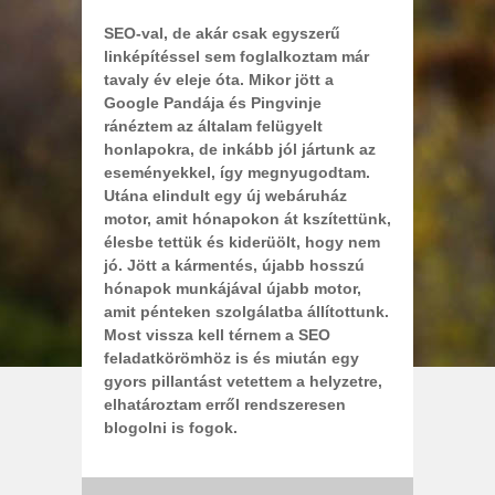
SEO-val, de akár csak egyszerű
linképítéssel sem foglalkoztam már
tavaly év eleje óta. Mikor jött a
Google Pandája és Pingvinje
ránéztem az általam felügyelt
honlapokra, de inkább jól jártunk az
eseményekkel, így megnyugodtam.
Utána elindult egy új webáruház
motor, amit hónapokon át kszítettünk,
élesbe tettük és kiderüölt, hogy nem
jó. Jött a kármentés, újabb hosszú
hónapok munkájával újabb motor,
amit pénteken szolgálatba állítottunk.
Most vissza kell térnem a SEO
feladatkörömhöz is és miután egy
gyors pillantást vetettem a helyzetre,
elhatároztam erről rendszeresen
blogolni is fogok.