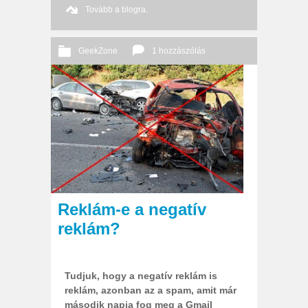
Tovább a blogra.
GeekZone
1 hozzászólás
2013 02. 19.
Őri András
Reklám-e a negatív
reklám?
Tudjuk, hogy a negatív reklám is
reklám, azonban az a spam, amit már
második napja fog meg a Gmail