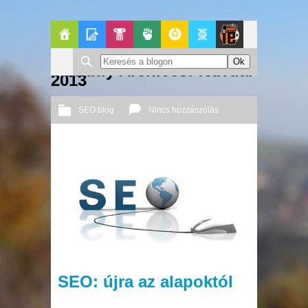
Főoldal
Blogok
Pop-
Politika
GeekZone
Apablog
Le
Monthly Archives: február
2013
Kult
Patito
SEO blog
Nincs hozzászólás
Journal
2013 02. 26.
Őri András
SEO: újra az alapoktól