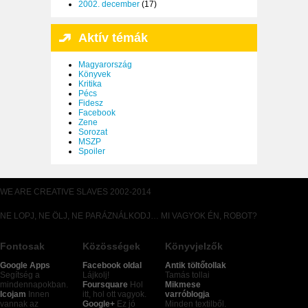
2002. december
(17)
Aktív témák
Magyarország
Könyvek
Kritika
Pécs
Fidesz
Facebook
Zene
Sorozat
MSZP
Spoiler
WE ARE CREATIVE SLAVES 2002-2014
NE LOPJ, NE ÖLJ, NE PARÁZNÁLKODJ… MI VAGYOK ÉN, ROBOT?
Fontosak
Közösségek
Könyvjelzők
Google Apps
Facebook oldal
Antik töltőtollak
Segítség a
Lájkolj!
Tamás tollai
mindennapokban.
Foursquare
Hol
Mikmese
Icojam
Innen
itt, hol ott vagyok.
varróblogja
vannak az
Google+
Ez jó
Minden textilből.