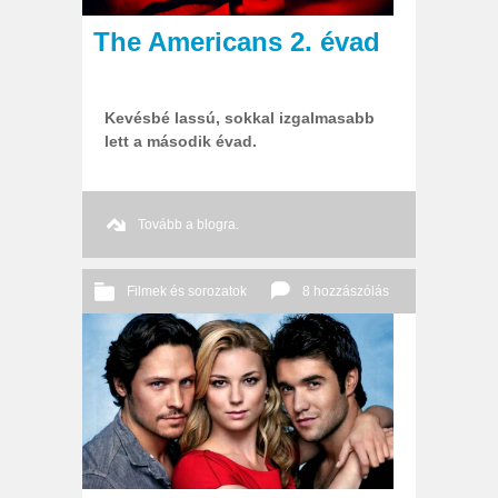
The Americans 2. évad
Kevésbé lassú, sokkal izgalmasabb
lett a második évad.
Tovább a blogra.
Filmek és sorozatok
8 hozzászólás
2014 06. 21.
Őri András