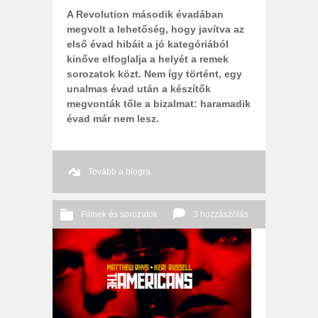
A Revolution második évadában
megvolt a lehetőség, hogy javítva az
első évad hibáit a jó kategóriából
kinőve elfoglalja a helyét a remek
sorozatok közt. Nem így történt, egy
unalmas évad után a készítők
megvonták tőle a bizalmat: haramadik
évad már nem lesz.
Tovább a blogra.
Filmek és sorozatok
3 hozzászólás
2014 06. 23.
Őri András