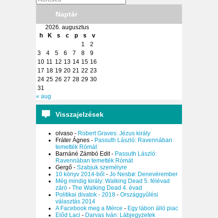
Naptár
2026. augusztus
h
K
s
c
p
s
v
1
2
3
4
5
6
7
8
9
10
11
12
13
14
15
16
17
18
19
20
21
22
23
24
25
26
27
28
29
30
31
« aug
Visszajelzések
olvaso
-
Robert Graves: Jézus király
Fráter Ágnes
-
Passuth László: Ravennában
temették Rómát
Barnáné Zámbó Edit
-
Passuth László:
Ravennában temették Rómát
Gergő
-
Szabjuk személyre
10 könyv 2014-ből
-
Jo Nesbø: Denevérember
Még mindig király: Walking Dead 5. félévad
záró
-
The Walking Dead 4. évad
Politikai divatok - 2018
-
Országgyűlési
választás 2014
A Facebook meg a Mérce
-
Egy lábon álló piac
Előd Laci
-
Darvas Iván: Lábjegyzetek