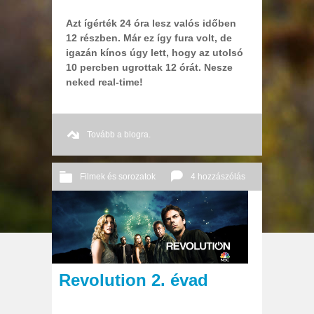
Azt ígérték 24 óra lesz valós időben
12 részben. Már ez így fura volt, de
igazán kínos úgy lett, hogy az utolsó
10 percben ugrottak 12 órát. Nesze
neked real-time!
Tovább a blogra.
Filmek és sorozatok
4 hozzászólás
2014 06. 26.
Őri András
Revolution 2. évad