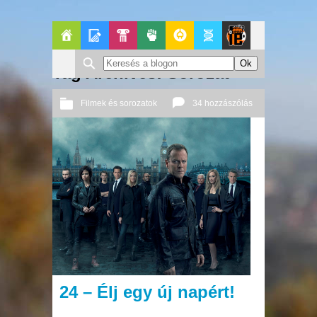
Főoldal
Blogok
Pop-
Politika
GeekZone
Apablog
Le
Tag Archives: Sorozat
Kult
Patito
Filmek és sorozatok
34 hozzászólás
Journal
2014 08. 11.
Őri András
24 – Élj egy új napért!