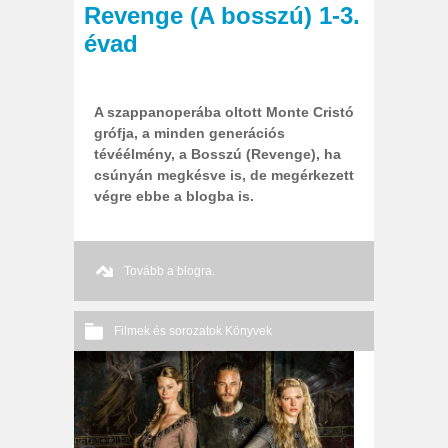
Revenge (A bosszú) 1-3.
évad
A szappanoperába oltott Monte Cristó
grófja, a minden generációs
tévéélmény, a Bosszú (Revenge), ha
csúnyán megkésve is, de megérkezett
végre ebbe a blogba is.
Tovább a blogra.
Filmek és sorozatok
Könyvek
5 hozzászólás
2014 05. 23.
Őri András