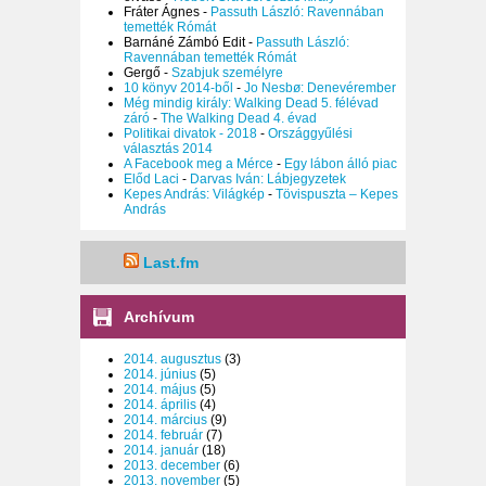
Fráter Ágnes
-
Passuth László: Ravennában
temették Rómát
Barnáné Zámbó Edit
-
Passuth László:
Ravennában temették Rómát
Gergő
-
Szabjuk személyre
10 könyv 2014-ből
-
Jo Nesbø: Denevérember
Még mindig király: Walking Dead 5. félévad
záró
-
The Walking Dead 4. évad
Politikai divatok - 2018
-
Országgyűlési
választás 2014
A Facebook meg a Mérce
-
Egy lábon álló piac
Előd Laci
-
Darvas Iván: Lábjegyzetek
Kepes András: Világkép
-
Tövispuszta – Kepes
András
Last.fm
Archívum
2014. augusztus
(3)
2014. június
(5)
2014. május
(5)
2014. április
(4)
2014. március
(9)
2014. február
(7)
2014. január
(18)
2013. december
(6)
2013. november
(5)