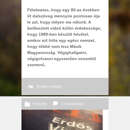
Félelmetes, hogy egy 80-as években
írt dalszöveg mennyire pontosan írja
le azt, hogy milyen ma nálunk. A
beillesztett videó külön érdekessége,
hogy 1989-ben készült felvétel,
amikor azt hitte egy egész nemzet,
hogy többé nem lesz Másik
Magyarország. Végighallgatni,
végigolvasni egyszerűen veszettül
szomorú.
Tovább a blogra.
Könyvek
1 hozzászólás
2013 11. 22.
Őri András