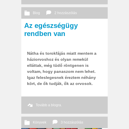
Blog
2 hozzászólás
Az egészségügy
2013 11. 20.
Őri András
rendben van
Nátha és torokfájás miatt mentem a
háziorvoshoz és olyan remekül
elláttak, még tüdő röntgenen is
voltam, hogy panaszom nem lehet.
Igaz feleslegesnek éreztem néhány
kört, de ők tudják, ők az orvosok.
Tovább a blogra.
Könyvek
3 hozzászólás