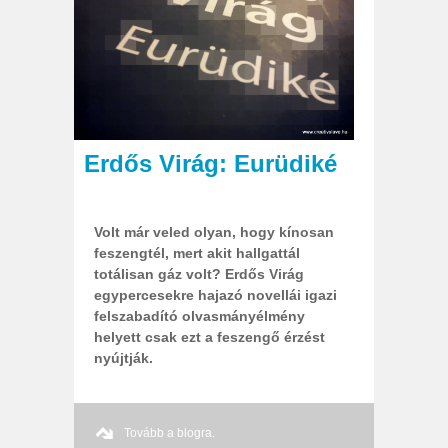
Erdős Virág: Eurüdiké
Volt már veled olyan, hogy kínosan
feszengtél, mert akit hallgattál
totálisan gáz volt? Erdős Virág
egypercesekre hajazó novellái igazi
felszabadító olvasmányélmény
helyett csak ezt a feszengő érzést
nyújtják.
Tovább a blogra.