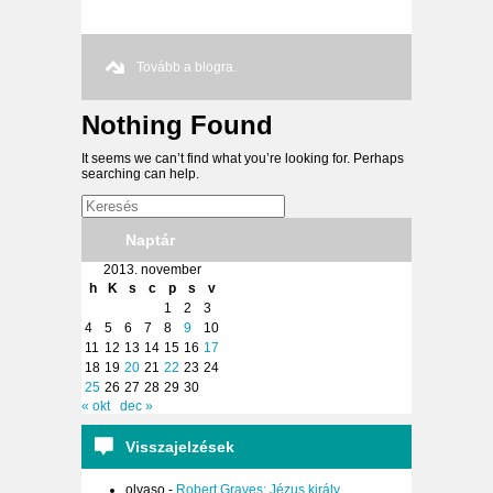
Tovább a blogra.
Nothing Found
It seems we can’t find what you’re looking for. Perhaps
searching can help.
Naptár
2013. november
h
K
s
c
p
s
v
1
2
3
4
5
6
7
8
9
10
11
12
13
14
15
16
17
18
19
20
21
22
23
24
25
26
27
28
29
30
« okt
dec »
Visszajelzések
olvaso
-
Robert Graves: Jézus király