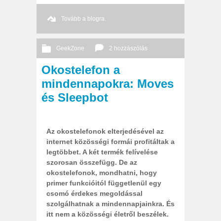
Tovább a blogra.
GeekZone
2 hozzászólás
Okostelefon a
2013 11. 09.
Őri András
mindennapokra: Moves
és Sleepbot
Az okostelefonok elterjedésével az
internet közösségi formái profitáltak a
legtöbbet. A két termék felívelése
szorosan összefügg. De az
okostelefonok, mondhatni, hogy
primer funkcióitól függetlenül egy
csomó érdekes megoldással
szolgálhatnak a mindennapjainkra. És
itt nem a közösségi életről beszélek.