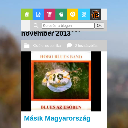
Főoldal
Blogok
Pop-
Politika
GeekZone
Apablog
Le
Monthly Archives:
november 2013
Kult
Patito
Közélet és politika
2 hozzászólás
Journal
2013 11. 25.
Őri András
Másik Magyarország