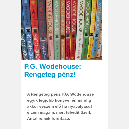
2013 11. 17.
Őri András
P.G. Wodehouse:
Rengeteg pénz!
A Rengeteg pénz P.G. Wodehouse
egyik legjobb könyve, én mindig
akkor veszem elő ha nyavalyásul
érzem magam, mert felvidít Szerb
Antal remek fordítása.