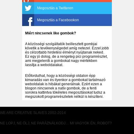
Megosztás a Twitteren
Megosztás a Facebookon
Miért nincsenek like gombok?
A közösségi szolgáltatók beillesztett gombjai
követik a tevékenységedet amíg netezel. Ezzel jobb
és célzottabb hirdetési élményt nyújtanak neked.
Ez egy jó dolog, de a rengeteg pici programrészlet,
ami megjeleníti a gombokat nagy mértékben
lassítja a weboldalakat.
Előfordulhat, hogy a közösségi oldalon épp
kimaradás van és ilyenkor a gombokat tartalmazó
weboldalak is hibákat generálnak. Ezért ezen a
blogon nincsenek a natív gombok, de a fenti
sorokra kattintva tökéletes megosztásokat tudsz a
megszokott programrészletek nélkül is készíteni.
WE ARE CREATIVE SLAVES 2002-2014
NE LOPJ, NE ÖLJ, NE PARÁZNÁLKODJ… MI VAGYOK ÉN, ROBOT?