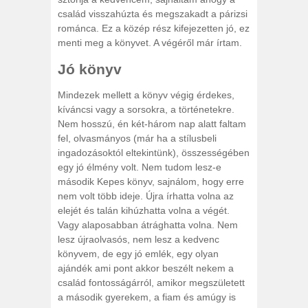
család visszahúzta és megszakadt a párizsi
románca. Ez a közép rész kifejezetten jó, ez
menti meg a könyvet. A végéről már írtam.
Jó könyv
Mindezek mellett a könyv végig érdekes,
kíváncsi vagy a sorsokra, a történetekre.
Nem hosszú, én két-három nap alatt faltam
fel, olvasmányos (már ha a stílusbeli
ingadozásoktól eltekintünk), összességében
egy jó élmény volt. Nem tudom lesz-e
második Kepes könyv, sajnálom, hogy erre
nem volt több ideje. Újra írhatta volna az
elejét és talán kihúzhatta volna a végét.
Vagy alaposabban átrághatta volna. Nem
lesz újraolvasós, nem lesz a kedvenc
könyvem, de egy jó emlék, egy olyan
ajándék ami pont akkor beszélt nekem a
család fontosságárról, amikor megszületett
a második gyerekem, a fiam és amúgy is