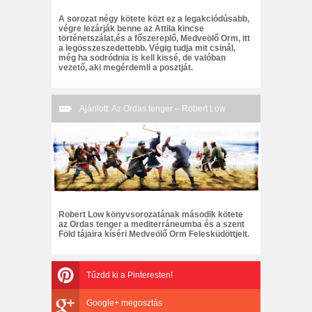
A sorozat négy kötete közt ez a legakciódúsabb,
végre lezárják benne az Attila kincse
történetszálat,és a főszereplő, Medveölő Orm, itt
a legösszeszedettebb. Végig tudja mit csinál,
még ha sodródnia is kell kissé, de valóban
vezető, aki megérdemli a posztját.
Ajánlott: Az Ordas tenger – Robert Low
Robert Low könyvsorozatának második kötete
az Ordas tenger a mediterráneumba és a szent
Föld tájaira kíséri Medveölő Orm Felesküdöttjeit.
Tűzdd ki a Pinteresten!
Google+ megosztás