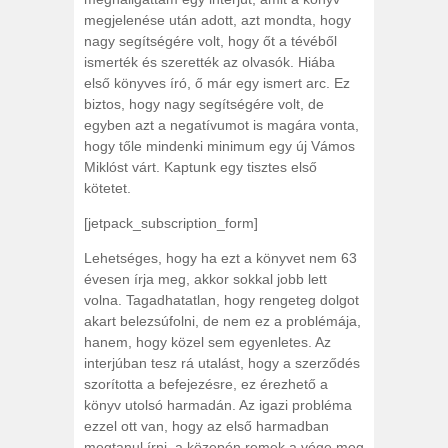
megjelenése után adott, azt mondta, hogy
nagy segítségére volt, hogy őt a tévéből
ismerték és szerették az olvasók. Hiába
első könyves író, ő már egy ismert arc. Ez
biztos, hogy nagy segítségére volt, de
egyben azt a negatívumot is magára vonta,
hogy tőle mindenki minimum egy új Vámos
Miklóst várt. Kaptunk egy tisztes első
kötetet.
[jetpack_subscription_form]
Lehetséges, hogy ha ezt a könyvet nem 63
évesen írja meg, akkor sokkal jobb lett
volna. Tagadhatatlan, hogy rengeteg dolgot
akart belezsúfolni, de nem ez a problémája,
hanem, hogy közel sem egyenletes. Az
interjúban tesz rá utalást, hogy a szerződés
szorította a befejezésre, ez érezhető a
könyv utolsó harmadán. Az igazi probléma
ezzel ott van, hogy az első harmadban
megtanul írni, a közepén remek a vége meg