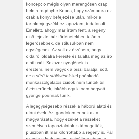
koncepció mégis olyan merengősen csap
bele a regénybe Kepes, hogy számomra ez
csak a könyv befejezése után, mikor a
tartalomjegyzékhez lapoztam, tudatosult.
Emellett, ahogy már írtam fent, a regény
első fejeztei bár történetekben talán a
legerősebbek, de stílusukban nem
egységesek. Az volt az érzésem, hogy
oldalról oldalra kereste és találta meg az író
a stílusát. Sokszor nyeglének is
éreztem, nem vagyok a píszi barátja, sőt!,
de a
sűrű tarkólövések
-kel poénkodó
munkaszolgálatos zsidók nem tűntek túl
életszerűnek, inkább egy ki nem hagyott
gyenge poénnak tűnik.
A legegységesebb részek a háború alatti és
utáni évek. Azt gondolom ennek az a
magyarázata, hogy ezeket a részeket
személyes tapasztalatok is támogatták,
pluszban itt már kiforrottabb a regény is. Pál
sztorija a kedvencem, sajnáltam ahogy a