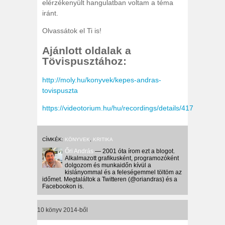
elérzékenyült hangulatban voltam a téma
iránt.
Olvassátok el Ti is!
Ajánlott oldalak a
Tövispusztához:
http://moly.hu/konyvek/kepes-andras-
tovispuszta
https://videotorium.hu/hu/recordings/details/4172,Bes
CÍMKÉK:
KÖNYVEK
,
KRITIKA
Őri András
— 2001 óta írom ezt a blogot.
Alkalmazott grafikusként, programozóként
dolgozom és munkaidőn kívül a
kislányommal és a feleségemmel töltöm az
időmet. Megtaláltok a Twitteren (@oriandras) és a
Facebookon is.
10 könyv 2014-ből