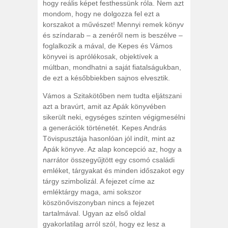
hogy reális képet festhessünk róla. Nem azt
mondom, hogy ne dolgozza fel ezt a
korszakot a művészet! Mennyi remek könyv
és színdarab – a zenéről nem is beszélve –
foglalkozik a mával, de Kepes és Vámos
könyvei is aprólékosak, objektívek a
múltban, mondhatni a saját fiatalságukban,
de ezt a későbbiekben sajnos elvesztik.
Vámos a Szitakötőben nem tudta eljátszani
azt a bravúrt, amit az Apák könyvében
sikerült neki, egységes szinten végigmesélni
a generációk történetét. Kepes András
Tövispusztája hasonlóan jól indít, mint az
Apák könyve. Az alap koncepció az, hogy a
narrátor összegyűjtött egy csomó családi
emléket, tárgyakat és minden időszakot egy
tárgy szimbolizál. A fejezet címe az
emléktárgy maga, ami sokszor
köszönőviszonyban nincs a fejezet
tartalmával. Ugyan az első oldal
gyakorlatilag arról szól, hogy ez lesz a