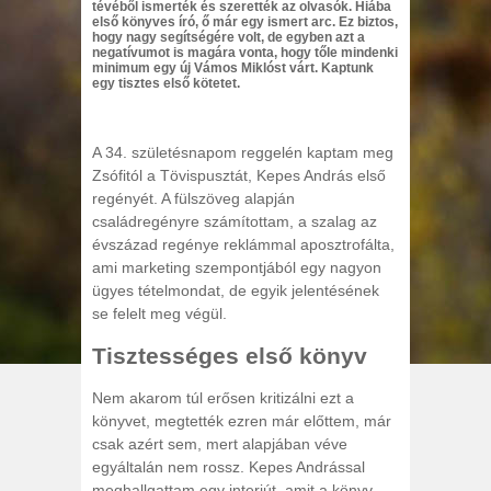
tévéből ismerték és szerették az olvasók. Hiába
első könyves író, ő már egy ismert arc. Ez biztos,
hogy nagy segítségére volt, de egyben azt a
negatívumot is magára vonta, hogy tőle mindenki
minimum egy új Vámos Miklóst várt. Kaptunk
egy tisztes első kötetet.
A 34. születésnapom reggelén kaptam meg
Zsófitól a Tövispusztát, Kepes András első
regényét. A fülszöveg alapján
családregényre számítottam, a szalag az
évszázad regénye reklámmal aposztrofálta,
ami marketing szempontjából egy nagyon
ügyes tételmondat, de egyik jelentésének
se felelt meg végül.
Tisztességes első könyv
Nem akarom túl erősen kritizálni ezt a
könyvet, megtették ezren már előttem, már
csak azért sem, mert alapjában véve
egyáltalán nem rossz. Kepes Andrással
meghallgattam egy interjút, amit a könyv