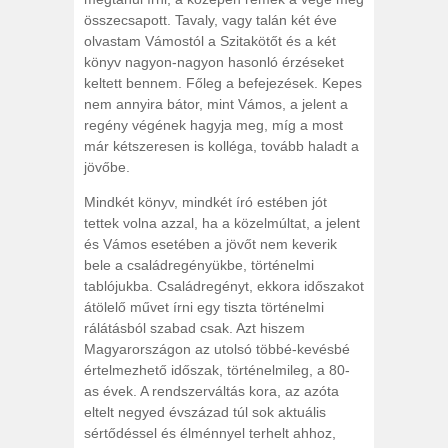
összecsapott. Tavaly, vagy talán két éve
olvastam Vámostól a Szitakötőt és a két
könyv nagyon-nagyon hasonló érzéseket
keltett bennem. Főleg a befejezések. Kepes
nem annyira bátor, mint Vámos, a jelent a
regény végének hagyja meg, míg a most
már kétszeresen is kolléga, tovább haladt a
jövőbe.
Mindkét könyv, mindkét író estében jót
tettek volna azzal, ha a közelmúltat, a jelent
és Vámos esetében a jövőt nem keverik
bele a családregényükbe, történelmi
tablójukba. Családregényt, ekkora időszakot
átölelő művet írni egy tiszta történelmi
rálátásból szabad csak. Azt hiszem
Magyarországon az utolsó többé-kevésbé
értelmezhető időszak, történelmileg, a 80-
as évek. A rendszerváltás kora, az azóta
eltelt negyed évszázad túl sok aktuális
sértődéssel és élménnyel terhelt ahhoz,