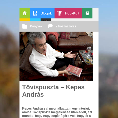
Blogok
Pop-Kult
Főoldal
Politika
Könyvek
2 hozzászólás
GeekZone
Apablog
Le
2014 05. 29.
Őri András
Patito
Journal
Tövispuszta – Kepes
András
Kepes Andrással meghallgattam egy interjút,
amit a Tövispuszta megjelenése után adott, azt
mondta, hogy nagy segítségére volt, hogy őt a