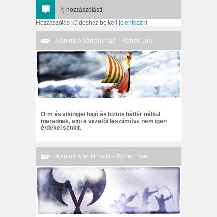
Írj hozzászólást!
Hozzászólás küldéshez be kell
jelentkezni
Ajánlott: A Sárkányhajó – Robert Low
Orm és vikingjei hajó és biztos háttér nélkül
maradnak, ami a vezetőt leszámítva nem igen
érdekel senkit.
Ajánlott: A fehér holló – Robert Low