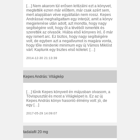
[…] Nem akarom túl erősen kritizálni ezt a könyvet,
megtették ezren már előttem, már csak azért sem,
mert alapjában véve egyáltalán nem rossz. Kepes
Andrással meghallgattam egy interjút, amit a könyv
megjelenése után adott, azt mondta, hogy nagy
segítségére volt, hogy őt a tévéből ismerték és
szerették az olvasók. Hiába első könyves író, ő már
egy ismert arc. Ez biztos, hogy nagy segítségére
volt, de egyben azt a negatívumot is magára vonta,
hogy tőle mindenki minimum egy új Vámos Miklóst
várt. Kaptunk egy tisztes első kötetet. […]
2014-12-30 21:13:39
Kepes András: Világkép
[…] tűnik Kepes könyveit én májusban olvasom, a
Tövispusztát és most a Világképet is. Ez az új
Kepes András könyv hasonló élmény volt: jó, de
egy […]
2017-05-29 14:09:07
tadalafil 20 mg