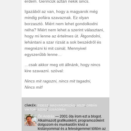
érdem. Gerincük aztán nekik sincs.
Igazából az van, hogy a magyarok még
mindig pofára szavaznak. Ez olyan
borzasztó. Miért nem lehet gondolkodni
néha? Miért nem lehet a szerint választani,
hogy mi lenne az értelmes út. Átgondolni,
lehántani a szar rizsát a sok beszédről és
megnézni ki mit csinál. Mennyivel
egyszerűbb lenne…
…csak akkor meg ott állnánk, hogy nincs
kire szavazni. szóval:
Nincs mit ragozni, nincs mit tagadni,
Nincs mit!
CÍMKÉK:
FIDESZ
,
MAGYARORSZÁG
,
MSZP
,
ORBÁN
VIKTOR
,
SZDSZ
,
ÚJSÁGÍRÁS
Őri András
— 2001 óta írom ezt a blogot.
Alkalmazott grafikusként, programozóként
dolgozom és munkaidőn kívül a
kislányommal és a feleségemmel töltöm az