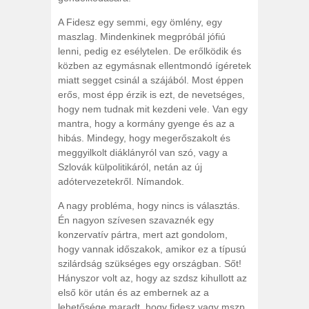
A Fidesz egy semmi, egy ömlény, egy
maszlag. Mindenkinek megpróbál jófiú
lenni, pedig ez esélytelen. De erőlködik és
közben az egymásnak ellentmondó ígéretek
miatt segget csinál a szájából. Most éppen
erős, most épp érzik is ezt, de nevetséges,
hogy nem tudnak mit kezdeni vele. Van egy
mantra, hogy a kormány gyenge és az a
hibás. Mindegy, hogy megerőszakolt és
meggyilkolt diáklányról van szó, vagy a
Szlovák külpolitikáról, netán az új
adótervezetekről. Nímandok.
A nagy probléma, hogy nincs is választás.
Én nagyon szívesen szavaznék egy
konzervatív pártra, mert azt gondolom,
hogy vannak időszakok, amikor ez a típusú
szilárdság szükséges egy országban. Sőt!
Hányszor volt az, hogy az szdsz kihullott az
első kör után és az embernek az a
lehetősége maradt, hogy fidesz vagy mszp.