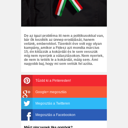
De az igazi probléma itt nem a politikusokkal van,
bár ők kezdték az ünnep erodálását, hanem
velünk, emberekkel. Tizenkét éve volt egy olyan
kampány, amikor a Fidesz azt mondta március
15.-én kitűzzük a kokárdát és le sem vesszük
míg nem nyerünk a választásokon. Nem nyertek,
de nem is tették le a kokárdát, máig sem. Ami
nagyobb baj, hogy mi sem vettük fel azóta.
Tűzdd ki a Pinteresten!
Google+ megosztás
Megosztás a Twitteren
Megosztás a Facebookon
Miért nincsenek like gombok?