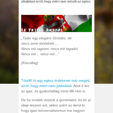
áltuljában arról, hogy miért nem tetszik az egész.
„Talán egy elegáns tűnődés, de
nincs amin tűnődnék…
Nincs mit ragozni, nincs mit tagadni,
Nincs mit… nincs mit…”
(Kiscsillag)
TótaW írt egy egész érdekeset már megint,
arról, hogy miért nem jobboldali.
Amit ő leír
az igaz, és gyakorlatilag mind illik rám is.
De ha tovább visszük a gondolatot, és én jó
ideje teszem ezt, akkor azért az derül ki,
hogy igazi konzervativizmus ma nagyon