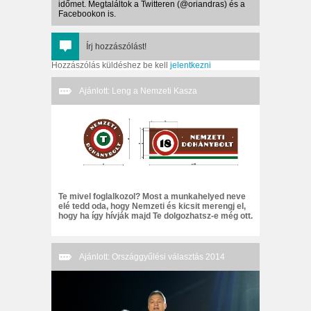
időmet. Megtaláltok a Twitteren (@oriandras) és a
Facebookon is.
Írj hozzászólást!
Hozzászólás küldéshez be kell
jelentkezni
Ajánlott: Leng a Nemzeti Kasza
Te mivel foglalkozol? Most a munkahelyed neve
elé tedd oda, hogy Nemzeti és kicsit merengj el,
hogy ha így hívják majd Te dolgozhatsz-e még ott.
Ajánlott: Országgyűlési választás 2014