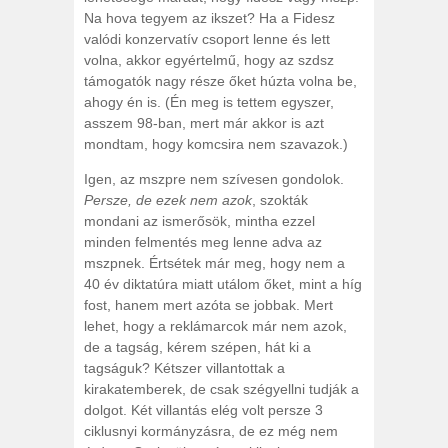
Na hova tegyem az ikszet? Ha a Fidesz
valódi konzervatív csoport lenne és lett
volna, akkor egyértelmű, hogy az szdsz
támogatók nagy része őket húzta volna be,
ahogy én is. (Én meg is tettem egyszer,
asszem 98-ban, mert már akkor is azt
mondtam, hogy komcsira nem szavazok.)
Igen, az mszpre nem szívesen gondolok.
Persze, de ezek nem azok
, szokták
mondani az ismerősök, mintha ezzel
minden felmentés meg lenne adva az
mszpnek. Értsétek már meg, hogy nem a
40 év diktatúra miatt utálom őket, mint a híg
fost, hanem mert azóta se jobbak. Mert
lehet, hogy a reklámarcok már nem azok,
de a tagság, kérem szépen, hát ki a
tagságuk? Kétszer villantottak a
kirakatemberek, de csak szégyellni tudják a
dolgot. Két villantás elég volt persze 3
ciklusnyi kormányzásra, de ez még nem