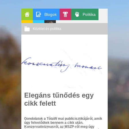
Blogok
Politika
Főoldal
Pop-
Közélet és politika
GeekZone
Apablog
Le
Kult
Nincs hozzászólás
2009 09. 17.
Patito
Őri András
Journal
Elegáns tűnődés egy
cikk felett
Gondolatok a TótaW mai publicisztikájáról, amik
úgy felvetődtek bennem a cikk után.
Konzervativizmusról, az MSZP-ről meg úgy