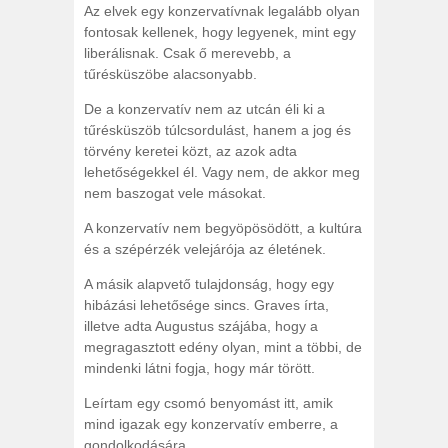
Az elvek egy konzervatívnak legalább olyan
fontosak kellenek, hogy legyenek, mint egy
liberálisnak. Csak ő merevebb, a
tűrésküszöbe alacsonyabb.
De a konzervatív nem az utcán éli ki a
tűrésküszöb túlcsordulást, hanem a jog és
törvény keretei közt, az azok adta
lehetőségekkel él. Vagy nem, de akkor meg
nem baszogat vele másokat.
A konzervatív nem begyöpösödött, a kultúra
és a szépérzék velejárója az életének.
A másik alapvető tulajdonság, hogy egy
hibázási lehetősége sincs. Graves írta,
illetve adta Augustus szájába, hogy a
megragasztott edény olyan, mint a többi, de
mindenki látni fogja, hogy már törött.
Leírtam egy csomó benyomást itt, amik
mind igazak egy konzervatív emberre, a
gondolkodására.