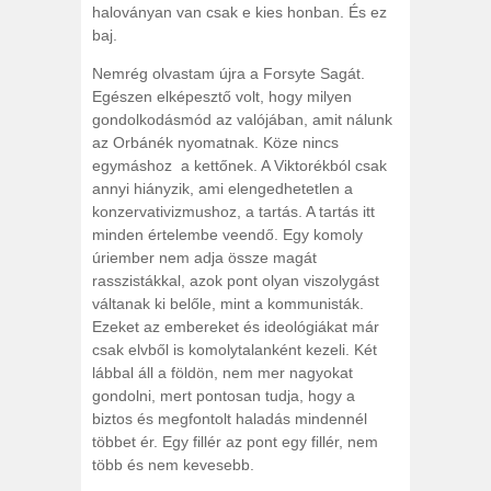
haloványan van csak e kies honban. És ez
baj.
Nemrég olvastam újra a Forsyte Sagát.
Egészen elképesztő volt, hogy milyen
gondolkodásmód az valójában, amit nálunk
az Orbánék nyomatnak. Köze nincs
egymáshoz a kettőnek. A Viktorékból csak
annyi hiányzik, ami elengedhetetlen a
konzervativizmushoz, a tartás. A tartás itt
minden értelembe veendő. Egy komoly
úriember nem adja össze magát
rasszistákkal, azok pont olyan viszolygást
váltanak ki belőle, mint a kommunisták.
Ezeket az embereket és ideológiákat már
csak elvből is komolytalanként kezeli. Két
lábbal áll a földön, nem mer nagyokat
gondolni, mert pontosan tudja, hogy a
biztos és megfontolt haladás mindennél
többet ér. Egy fillér az pont egy fillér, nem
több és nem kevesebb.