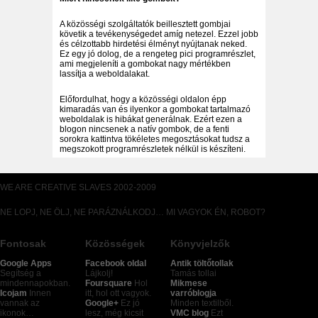
A közösségi szolgáltatók beillesztett gombjai
követik a tevékenységedet amíg netezel. Ezzel jobb
és célzottabb hirdetési élményt nyújtanak neked.
Ez egy jó dolog, de a rengeteg pici programrészlet,
ami megjeleníti a gombokat nagy mértékben
lassítja a weboldalakat.
Előfordulhat, hogy a közösségi oldalon épp
kimaradás van és ilyenkor a gombokat tartalmazó
weboldalak is hibákat generálnak. Ezért ezen a
blogon nincsenek a natív gombok, de a fenti
sorokra kattintva tökéletes megosztásokat tudsz a
megszokott programrészletek nélkül is készíteni.
WE ARE CREATIVE SLAVES 2002-2009
NE LOPJ, NE ÖLJ, NE PARÁZNÁLKODJ… MI VAGYOK ÉN, ROBOT?
Fontosak
Közösségek
Könyvjelzők
Google Apps
Facebook oldal
Antik töltőtollak
Segítség a
Lájkolj!
Tamás tollai
mindennapokban.
Foursquare
Hol
Mikmese
Icojam
Innen
itt, hol ott vagyok.
varróblogja
vannak az
Google+
Ez jó
Minden textilből.
ikonok…
lesz, még kicsit
VMC blog
Ezt