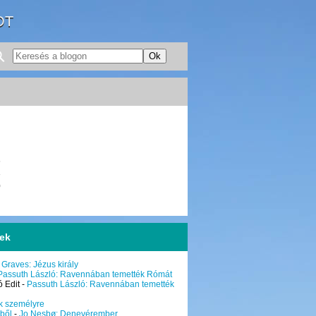
OT
6
3
0
sek
 Graves: Jézus király
Passuth László: Ravennában temették Rómát
 Edit
-
Passuth László: Ravennában temették
k személyre
ből
-
Jo Nesbø: Denevérember