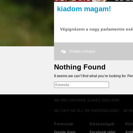
kiadom magam!
Végignézem a nagy parlamentre esél
Tovább a blogra.
Nothing Found
It seems we can’t find what you’re looking for. P
WE ARE CREATIVE SLAVES 2002-2009
NE LOPJ, NE ÖLJ, NE PARÁZNÁLKODJ… MI V
Fontosak
Közösségek
Kön
Google Apps
Facebook oldal
Anti