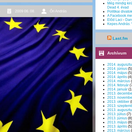
Még mindig kirá
Dead 4. évad
s
2009 06. 08.
Őri András
Politikai divato
A Facebook me
Előd Laci
-
Dar
Kepes András: 
Last.fm
Archívum
2014. augusztu
2014. június
(5
2014. május
(5
2014. április
(4
2014. március
(
2014. február
(
2014. január
(1
2013. decembe
2013. novembe
2013. október
(
2013. szeptem
2013. augusztu
2013. július
(7)
2013. június
(8
2013. május
(8
2013. április
(5
2013. március
(