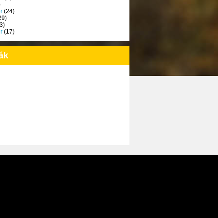
)
r
(24)
29)
3)
r
(17)
ák