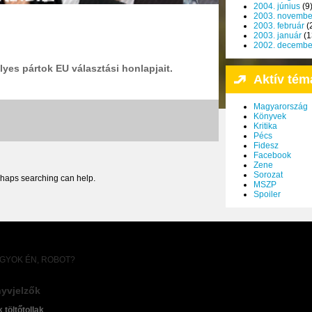
2004. június
(9
2003. novembe
2003. február
(
2003. január
(1
2002. decembe
yes pártok EU választási honlapjait.
Aktív tém
Magyarország
Könyvek
Kritika
Pécs
Fidesz
Facebook
Zene
Sorozat
erhaps searching can help.
MSZP
Spoiler
AGYOK ÉN, ROBOT?
yvjelzők
k töltőtollak