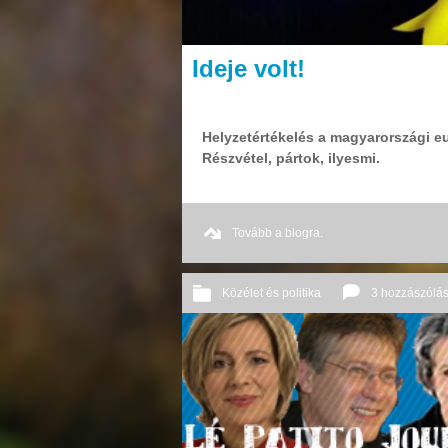
Ideje volt!
Helyzetértékelés a magyarországi eu
Részvétel, pártok, ilyesmi.
Tovább a blogra.
Közélet és politika
3 hozzászólá