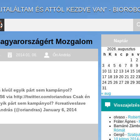
KITALÁLTAM ÉS ATTÓL KEZDVE VAN" - BIOROB
Magyarországért Mozgalom
Naptár
2026. augusztus
to
h
K
s
c
p
s
v
s
2014 01. 06.
Őri András
1
2
rnal
3
4
5
6
7
8
9
10
11
12
13
14
15
1
17
18
19
20
21
22
2
24
25
26
27
28
29
3
31
kívül egyik párt sem kampányol?
« aug
S6 via http://twitter.com/oriandras Csak én
yik párt sem kampányol? #creativeslave
Visszajelzé
ndrás (@oriandras) January 6, 2014
olvaso
-
Robert
Fráter Ágnes
-
Barnáné Zámbó
Rómát
Gergő
-
Szabju
10 könyv 2014-