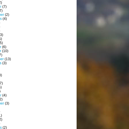
2)
r
(7)
7)
ber
(2)
s
(4)
)
)
)
3)
5)
5)
r
(6)
r
(10)
7)
ber
(13)
s
(3)
3)
7)
)
)
r
(4)
2)
ber
(3)
)
1)
2)
)
s
(2)