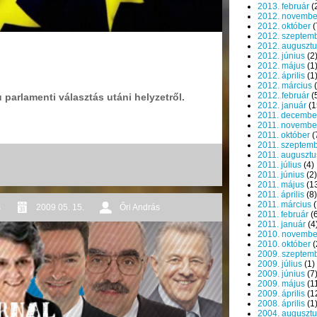
2013. február
(
2012. novembe
2012. október
(
2012. szeptem
2012. augusztu
2012. június
(2
2012. május
(1
2012. április
(1
2012. március
(
2012. február
(
 parlamenti választás utáni helyzetről.
2012. január
(1
2011. decembe
2011. novembe
2011. október
(
2011. szeptem
2011. augusztu
2011. július
(4)
2011. június
(2)
2011. május
(1
2011. április
(8)
2011. március
(
s
2009 05. 15.
Őri András
2011. február
(6
2011. január
(4
2010. novembe
2010. október
(
2009. szeptem
2009. július
(1)
2009. június
(7
2009. május
(1
2009. április
(1
2008. április
(1
2004. augusztu