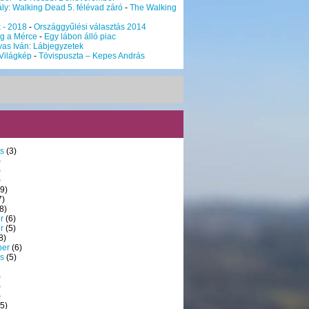
ly: Walking Dead 5. félévad záró
-
The Walking
k - 2018
-
Országgyűlési választás 2014
g a Mérce
-
Egy lábon álló piac
vas Iván: Lábjegyzetek
Világkép
-
Tövispuszta – Kepes András
s
(3)
)
)
)
9)
7)
8)
r
(6)
r
(5)
8)
ber
(6)
s
(5)
)
)
)
5)