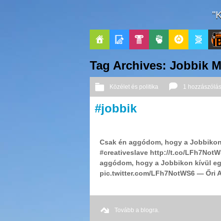
"
Főoldal
Blogok
Pop-
Politika
GeekZone
Apablog
Le
Tag Archives: Jobbik 
Kult
Pati
Közélet és politika
1 hozzászólá
Jou
#jobbik
Csak én aggódom, hogy a Jobbikon 
#creativeslave http://t.co/LFh7NotW
aggódom, hogy a Jobbikon kívül eg
pic.twitter.com/LFh7NotWS6 — Őri A
Tovább a blogra.