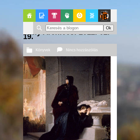
Főoldal
Blogok
Pop-
Politika
GeekZone
Apablog
Le
Daily Archives: 2012. 02.
19.
Kult
Patito
Könyvek
Nincs hozzászólás
Journal
2012 02. 19.
Őri András