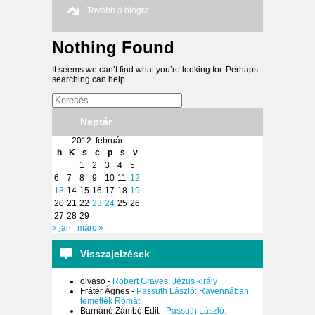
Tovább a blogra.
Nothing Found
It seems we can’t find what you’re looking for. Perhaps
searching can help.
Naptár
2012. február
h
K
s
c
p
s
v
1
2
3
4
5
6
7
8
9
10
11
12
13
14
15
16
17
18
19
20
21
22
23
24
25
26
27
28
29
« jan
márc »
Visszajelzések
olvaso
-
Robert Graves: Jézus király
Fráter Ágnes
-
Passuth László: Ravennában
temették Rómát
Barnáné Zámbó Edit
-
Passuth László: