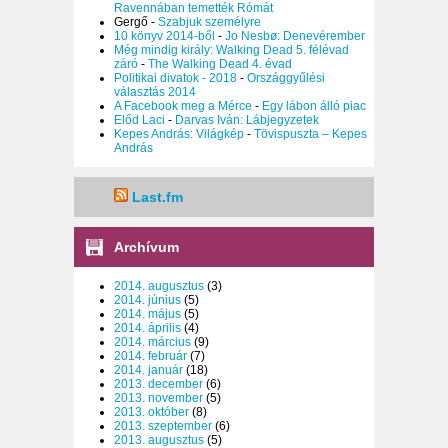
Ravennában temették Rómát
Gergő
-
Szabjuk személyre
10 könyv 2014-ből
-
Jo Nesbø: Denevérember
Még mindig király: Walking Dead 5. félévad
záró
-
The Walking Dead 4. évad
Politikai divatok - 2018
-
Országgyűlési
választás 2014
A Facebook meg a Mérce
-
Egy lábon álló piac
Előd Laci
-
Darvas Iván: Lábjegyzetek
Kepes András: Világkép
-
Tövispuszta – Kepes
András
Last.fm
Archívum
2014. augusztus
(3)
2014. június
(5)
2014. május
(5)
2014. április
(4)
2014. március
(9)
2014. február
(7)
2014. január
(18)
2013. december
(6)
2013. november
(5)
2013. október
(8)
2013. szeptember
(6)
2013. augusztus
(5)