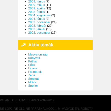
2009. június
(7)
2009. május
(11)
2009. április
(12)
2008. április
(1)
2004. augusztus
(2)
2004. június
(9)
2003. november
(24)
2003. február
(29)
2003. január
(13)
2002. december
(17)
Aktív témák
Magyarország
Könyvek
Kritika
Pécs
Fidesz
Facebook
Zene
Sorozat
MSZP
Spoiler
WE ARE CREATIVE SLAVES 2002-2012
NE LOPJ, NE ÖLJ, NE PARÁZNÁLKODJ… MI VAGYOK ÉN, ROBOT?