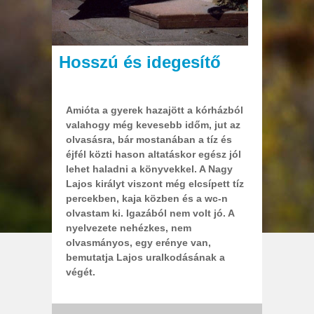
Hosszú és idegesítő
Amióta a gyerek hazajött a kórházból
valahogy még kevesebb időm, jut az
olvasásra, bár mostanában a tíz és
éjfél közti hason altatáskor egész jól
lehet haladni a könyvekkel. A Nagy
Lajos királyt viszont még elcsípett tíz
percekben, kaja közben és a wc-n
olvastam ki. Igazából nem volt jó. A
nyelvezete nehézkes, nem
olvasmányos, egy erénye van,
bemutatja Lajos uralkodásának a
végét.