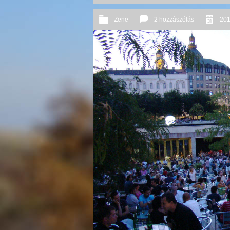
Zene
2 hozzászólás
201