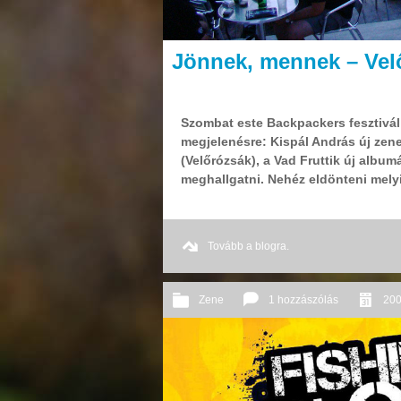
Jönnek, mennek – Velő
Szombat este Backpackers fesztivál v
megjelenésre: Kispál András új zen
(Velőrózsák), a Vad Fruttik új alb
meghallgatni. Nehéz eldönteni mely
Tovább a blogra.
Zene
1 hozzászólás
200