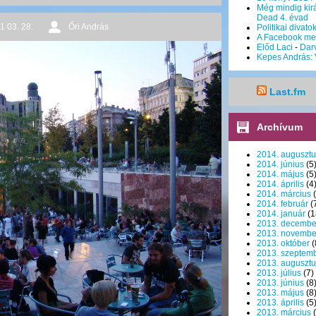
Még mindig kirá
Dead 4. évad
1 03. 28.
Őri András
Politikai divato
A Facebook me
Előd Laci
-
Dar
Kepes András: 
Last.fm
Archívum
2014. augusztu
2014. június
(5
2014. május
(5
2014. április
(4
2014. március
(
2014. február
(
2014. január
(1
2013. decembe
2013. novembe
2013. október
(
2013. szeptem
2013. augusztu
2013. július
(7)
2013. június
(8
2013. május
(8
2013. április
(5
2013. március
(