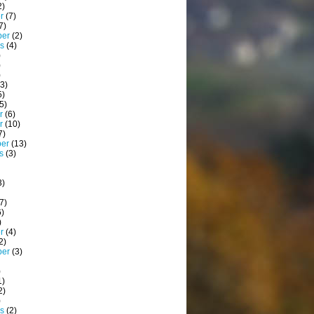
2)
r
(7)
7)
ber
(2)
s
(4)
)
)
)
3)
5)
5)
r
(6)
r
(10)
7)
ber
(13)
s
(3)
3)
7)
)
)
r
(4)
2)
ber
(3)
)
1)
2)
)
s
(2)