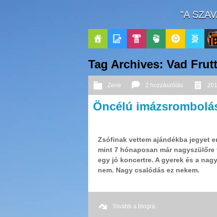
"A SZA
Főoldal
Blogok
Pop-
Politika
GeekZone
Apablog
Le
Tag Archives: Vad Frutt
Kult
Pati
Zene
2 hozzászólás
201
Jou
Öncélú imázsrombolá
Zsófinak vettem ajándékba jegyet er
mint 7 hónaposan már nagyszülőre 
egy jó koncertre. A gyerek és a nagy
nem. Nagy csalódás ez nekem.
Tovább a blogra.