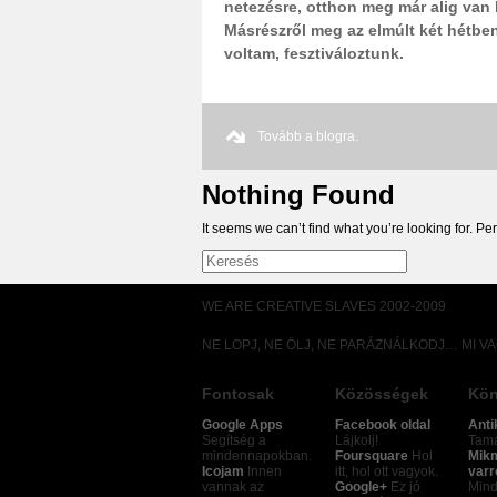
netezésre, otthon meg már alig van 
Másrészről meg az elmúlt két hétb
voltam, fesztiváloztunk.
Tovább a blogra.
Nothing Found
It seems we can’t find what you’re looking for. P
WE ARE CREATIVE SLAVES 2002-2009
NE LOPJ, NE ÖLJ, NE PARÁZNÁLKODJ… MI V
Fontosak
Közösségek
Kön
Google Apps
Facebook oldal
Anti
Segítség a
Lájkolj!
Tamá
mindennapokban.
Foursquare
Hol
Mik
Icojam
Innen
itt, hol ott vagyok.
varr
vannak az
Google+
Ez jó
Mind