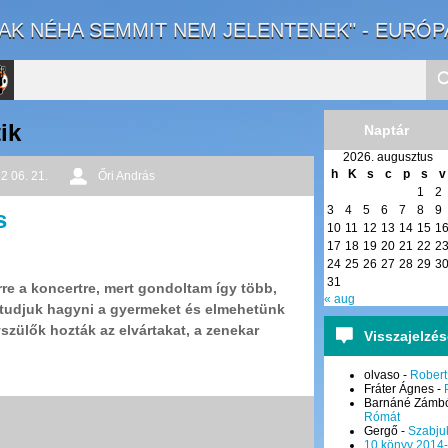
VAK NÉHA SEMMIT NEM JELENTENEK" - EURÓP
ik
Naptár
2026. augusztus
to
h
K
s
c
p
s
v
2 06. 21.
Őri András
1
2
rnal
3
4
5
6
7
8
9
s
10
11
12
13
14
15
1
17
18
19
20
21
22
2
24
25
26
27
28
29
3
31
re a koncertre, mert gondoltam így több,
« aug
tudjuk hagyni a gyermeket és elmehetünk
szülők hozták az elvártakat, a zenekar
Visszajelzé
olvaso
-
Robert
Fráter Ágnes
-
Barnáné Zámbó
Rómát
Gergő
-
Szabju
10 könyv 2014-