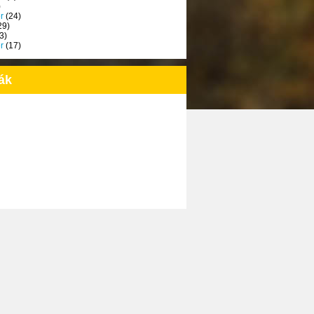
)
r
(24)
29)
3)
r
(17)
ák