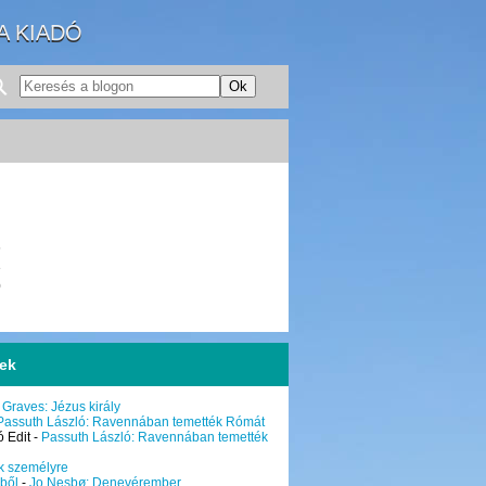
A KIADÓ
6
3
0
sek
 Graves: Jézus király
Passuth László: Ravennában temették Rómát
 Edit
-
Passuth László: Ravennában temették
k személyre
ből
-
Jo Nesbø: Denevérember