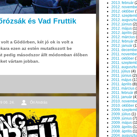
2013. február
(
2012. novembe
2012. október
(
2012. szeptem
rózsák és Vad Fruttik
2012. augusztu
2012. június
(2
2012. május
(1
2012. április
(1
2012. március
(
2012. február
(
olt a Gödörben, két jó ok is volt a
2012. január
(1
ekara ezen az estén mutatkozott be
2011. decembe
2011. novembe
umát pedig másodszor állt módomban élőben
2011. október
(
iket vártam jobban.
2011. szeptem
2011. augusztu
2011. július
(4)
2011. június
(2)
2011. május
(1
2011. április
(8)
2011. március
(
2011. február
(6
2011. január
(4
2010. novembe
9 06. 24.
Őri András
2010. október
(
2009. szeptem
2009. július
(1)
2009. június
(7
2009. május
(1
2009. április
(1
2008. április
(1
2004. augusztu