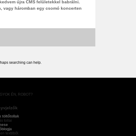
kedvem újra CMS felületekkel babrálni.
en, vagy háromban egy csomó koncerten
erhaps searching can help.
AGYOK ÉN, ROBOT?
yvjelzők
k töltőtollak
s tollai
mese
óblogja
en textilből.