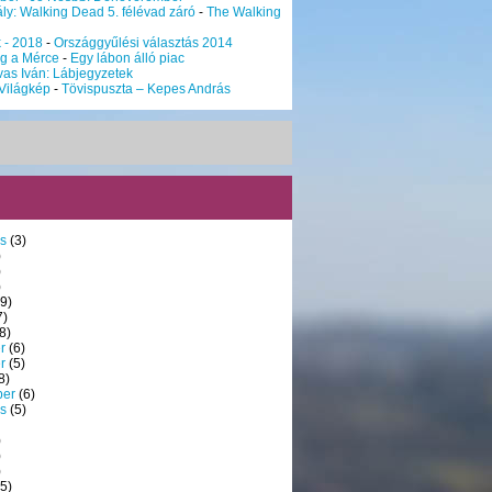
ly: Walking Dead 5. félévad záró
-
The Walking
k - 2018
-
Országgyűlési választás 2014
g a Mérce
-
Egy lábon álló piac
vas Iván: Lábjegyzetek
Világkép
-
Tövispuszta – Kepes András
s
(3)
)
)
)
9)
7)
8)
r
(6)
r
(5)
8)
ber
(6)
s
(5)
)
)
)
5)