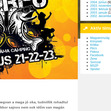
2004. június
(9
2003. novembe
2003. február
(
2003. január
(1
2002. decembe
Aktív tém
Magyarország
Könyvek
Kritika
Pécs
Fidesz
Facebook
Zene
Sorozat
MSZP
Spoiler
megvan a maga jó oka, tudniillik rohadtul
akkor sajnos nem sok időm van magán