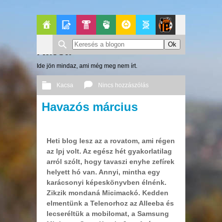
Főoldal
Blogok
Pop-
Politika
GeekZone
Apablog
Le
Kacsa
Kult
Patito
Ide jön mindaz, ami még meg nem írt.
Journal
Kacsa
Nincs hozzászólás
Havazós március
2013 03. 31.
Őri András
Heti blog lesz az a rovatom, ami régen
az lpj volt. Az egész hét gyakorlatilag
arról szólt, hogy tavaszi enyhe zefírek
helyett hó van. Annyi, mintha egy
karácsonyi képeskönyvben élnénk.
Zikzik mondaná Micimackó. Kedden
elmentünk a Telenorhoz az Alleeba és
lecseréltük a mobilomat, a Samsung