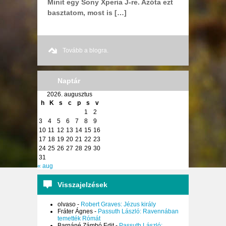
Minit egy Sony Xperia J-re. Azóta ezt
basztatom, most is […]
Tovább a blogra.
Naptár
2026. augusztus
h
K
s
c
p
s
v
1
2
3
4
5
6
7
8
9
10
11
12
13
14
15
16
17
18
19
20
21
22
23
24
25
26
27
28
29
30
31
« aug
Visszajelzések
olvaso
-
Robert Graves: Jézus király
Fráter Ágnes
-
Passuth László: Ravennában
temették Rómát
Barnáné Zámbó Edit
-
Passuth László: