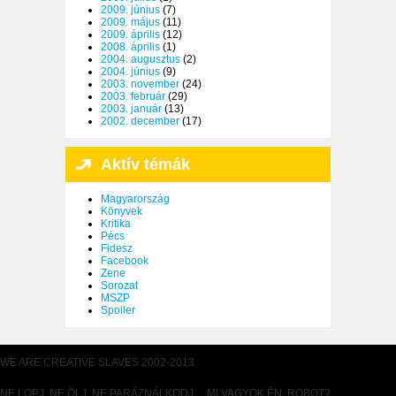
2009. június
(7)
2009. május
(11)
2009. április
(12)
2008. április
(1)
2004. augusztus
(2)
2004. június
(9)
2003. november
(24)
2003. február
(29)
2003. január
(13)
2002. december
(17)
Aktív témák
Magyarország
Könyvek
Kritika
Pécs
Fidesz
Facebook
Zene
Sorozat
MSZP
Spoiler
WE ARE CREATIVE SLAVES 2002-2013
NE LOPJ, NE ÖLJ, NE PARÁZNÁLKODJ… MI VAGYOK ÉN, ROBOT?