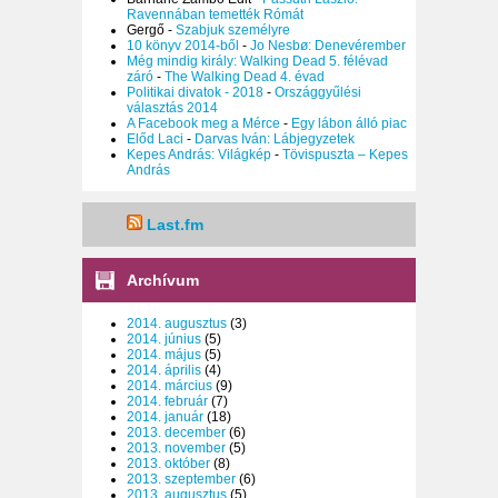
Ravennában temették Rómát
Gergő
-
Szabjuk személyre
10 könyv 2014-ből
-
Jo Nesbø: Denevérember
Még mindig király: Walking Dead 5. félévad
záró
-
The Walking Dead 4. évad
Politikai divatok - 2018
-
Országgyűlési
választás 2014
A Facebook meg a Mérce
-
Egy lábon álló piac
Előd Laci
-
Darvas Iván: Lábjegyzetek
Kepes András: Világkép
-
Tövispuszta – Kepes
András
Last.fm
Archívum
2014. augusztus
(3)
2014. június
(5)
2014. május
(5)
2014. április
(4)
2014. március
(9)
2014. február
(7)
2014. január
(18)
2013. december
(6)
2013. november
(5)
2013. október
(8)
2013. szeptember
(6)
2013. augusztus
(5)