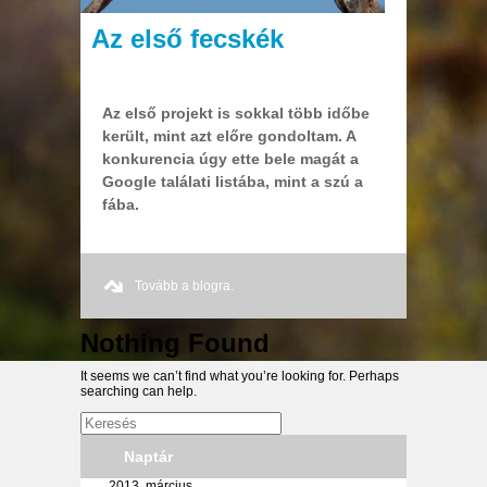
Az első fecskék
Az első projekt is sokkal több időbe
került, mint azt előre gondoltam. A
konkurencia úgy ette bele magát a
Google találati listába, mint a szú a
fába.
Tovább a blogra.
Nothing Found
It seems we can’t find what you’re looking for. Perhaps
searching can help.
Naptár
2013. március