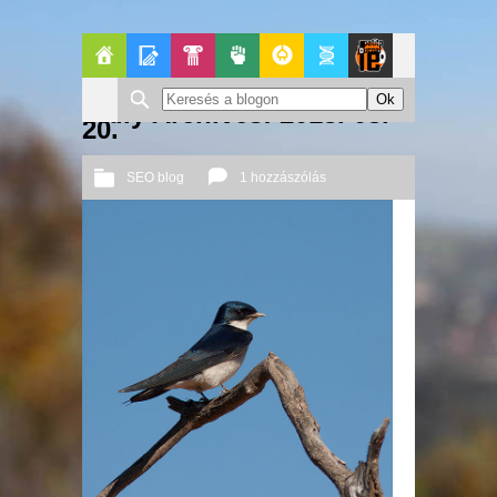
Főoldal
Blogok
Pop-
Politika
GeekZone
Apablog
Le
Daily Archives: 2013. 03.
20.
Kult
Patito
SEO blog
1 hozzászólás
Journal
2013 03. 20.
Őri András