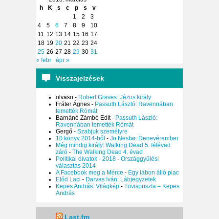
h
K
s
c
p
s
v
1
2
3
4
5
6
7
8
9
10
11
12
13
14
15
16
17
18
19
20
21
22
23
24
25
26
27
28
29
30
31
« febr
ápr »
Visszajelzések
olvaso
-
Robert Graves: Jézus király
Fráter Ágnes
-
Passuth László: Ravennában
temették Rómát
Barnáné Zámbó Edit
-
Passuth László:
Ravennában temették Rómát
Gergő
-
Szabjuk személyre
10 könyv 2014-ből
-
Jo Nesbø: Denevérember
Még mindig király: Walking Dead 5. félévad
záró
-
The Walking Dead 4. évad
Politikai divatok - 2018
-
Országgyűlési
választás 2014
A Facebook meg a Mérce
-
Egy lábon álló piac
Előd Laci
-
Darvas Iván: Lábjegyzetek
Kepes András: Világkép
-
Tövispuszta – Kepes
András
Last.fm