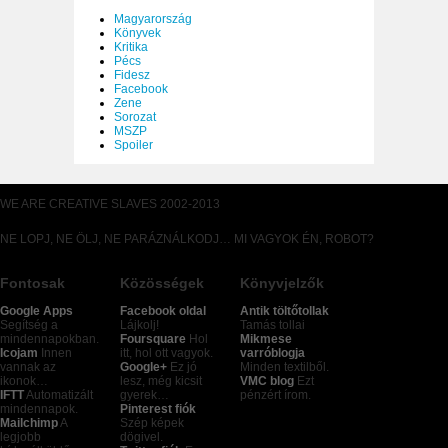
Magyarország
Könyvek
Kritika
Pécs
Fidesz
Facebook
Zene
Sorozat
MSZP
Spoiler
WE ARE CREATIVE SLAVES 2002-2013
NE LOPJ, NE ÖLJ, NE PARÁZNÁLKODJ… MI VAGYOK ÉN, ROBOT?
Fontosak
Közösségek
Könyvjelzők
Google Apps
Facebook oldal
Antik töltőtollak
Segítség a
Lájkolj!
Tamás tollai
mindennapokban.
Foursquare
Hol
Mikmese
Icojam
Innen
itt, hol ott vagyok.
varróblogja
vannak az
Google+
Ez jó
Minden textilből.
ikonok…
lesz, még kicsit
VMC blog
Ezt
IFTT
Automatizált
gyerek…
pénzért írom.
mindennapok.
Pinterest fiók
Mailchimp
A
Szép képek
legjobb
dögivel.