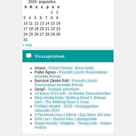
2026. augusztus
h
K
s
c
p
s
v
1
2
3
4
5
6
7
8
9
10
11
12
13
14
15
16
17
18
19
20
21
22
23
24
25
26
27
28
29
30
31
« aug
Visszajelzések
olvaso
-
Robert Graves: Jézus király
Fráter Ágnes
-
Passuth László: Ravennában
temették Rómát
Barnáné Zámbó Edit
-
Passuth László:
Ravennában temették Rómát
Gergő
-
Szabjuk személyre
10 könyv 2014-ből
-
Jo Nesbø: Denevérember
Még mindig király: Walking Dead 5. félévad
záró
-
The Walking Dead 4. évad
Politikai divatok - 2018
-
Országgyűlési
választás 2014
A Facebook meg a Mérce
-
Egy lábon álló piac
Előd Laci
-
Darvas Iván: Lábjegyzetek
Kepes András: Világkép
-
Tövispuszta – Kepes
András