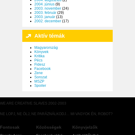
2004. augusztus
(2)
2004. június
(9)
2003. november
(24)
2003. február
(29)
2003. január
(13)
2002. december
(17)
Aktív témák
Magyarország
Könyvek
Kritika
Pécs
Fidesz
Facebook
Zene
Sorozat
MSZP
Spoiler
WE ARE CREATIVE SLAVES 2002-2003
NE LOPJ, NE ÖLJ, NE PARÁZNÁLKODJ… MI VAGYOK ÉN, ROBOT?
Fontosak
Közösségek
Könyvjelzők