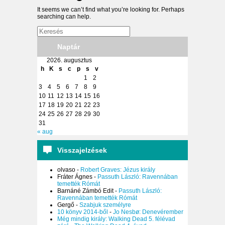
It seems we can’t find what you’re looking for. Perhaps
searching can help.
Naptár
2026. augusztus
h
K
s
c
p
s
v
1
2
3
4
5
6
7
8
9
10
11
12
13
14
15
16
17
18
19
20
21
22
23
24
25
26
27
28
29
30
31
« aug
Visszajelzések
olvaso
-
Robert Graves: Jézus király
Fráter Ágnes
-
Passuth László: Ravennában
temették Rómát
Barnáné Zámbó Edit
-
Passuth László:
Ravennában temették Rómát
Gergő
-
Szabjuk személyre
10 könyv 2014-ből
-
Jo Nesbø: Denevérember
Még mindig király: Walking Dead 5. félévad