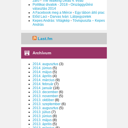
záró
-
The Walking Dead 4. évad
Politikai divatok - 2018
-
Országgyűlési
választás 2014
A Facebook meg a Mérce
-
Egy lábon álló piac
Előd Laci
-
Darvas Iván: Lábjegyzetek
Kepes András: Világkép
-
Tövispuszta – Kepes
András
Last.fm
Archívum
2014. augusztus
(3)
2014. június
(5)
2014. május
(5)
2014. április
(4)
2014. március
(9)
2014. február
(7)
2014. január
(18)
2013. december
(6)
2013. november
(5)
2013. október
(8)
2013. szeptember
(6)
2013. augusztus
(5)
2013. július
(7)
2013. június
(8)
2013. május
(8)
2013. április
(5)