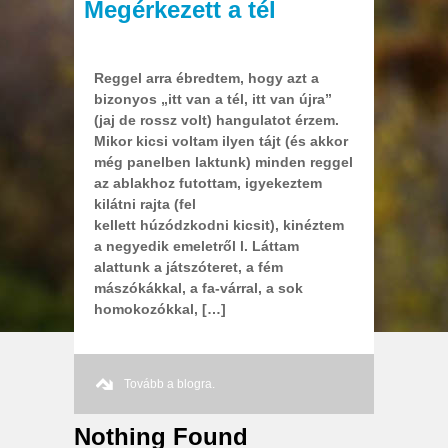
Megérkezett a tél
2003 11. 25.
Őri András
Reggel arra ébredtem, hogy azt a
bizonyos „itt van a tél, itt van újra”
(jaj de rossz volt) hangulatot érzem.
Mikor kicsi voltam ilyen tájt (és akkor
még panelben laktunk) minden reggel
az ablakhoz futottam, igyekeztem
kilátni rajta (fel
kellett húzódzkodni kicsit), kinéztem
a negyedik emeletről l. Láttam
alattunk a játszóteret, a fém
mászókákkal, a fa-várral, a sok
homokozókkal, […]
Tovább a blogra.
Nothing Found