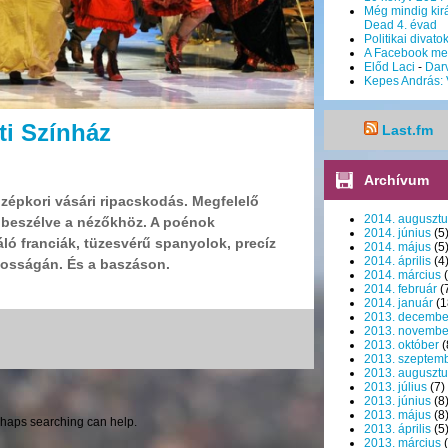
Még mindig kirá
Dead 4. évad
Politikai divato
A Facebook me
Előd Laci
-
Dar
Kepes András: 
ti Színház
Last.fm
Archívum
középkori vásári ripacskodás. Megfelelő
2014. augusztu
ibeszélve a nézőkhöz. A poénok
2014. június
(5
áló franciák, tüzesvérű spanyolok, precíz
2014. május
(5
2014. április
(4
kosságán. És a baszáson.
2014. március
(
2014. február
(
2014. január
(1
2013. decembe
2013. novembe
2013. október
(
2013. szeptem
2013. augusztu
2013. július
(7)
2013. június
(8
2013. május
(8
erhaps searching can help.
2013. április
(5
2013. március
(