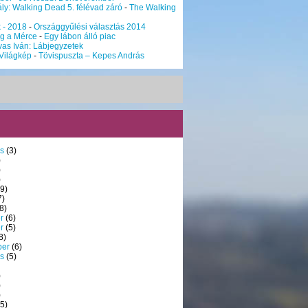
ly: Walking Dead 5. félévad záró
-
The Walking
k - 2018
-
Országgyűlési választás 2014
g a Mérce
-
Egy lábon álló piac
vas Iván: Lábjegyzetek
Világkép
-
Tövispuszta – Kepes András
s
(3)
)
)
)
9)
7)
8)
r
(6)
r
(5)
8)
ber
(6)
s
(5)
)
)
)
5)