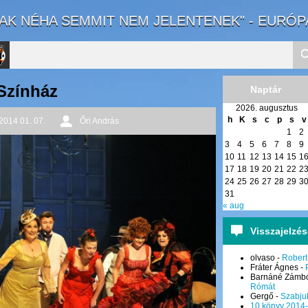
VAK NÉHA SEMMIT NEM JELENTENEK" - EURÓP
Színház
Naptár
2026. augusztus
to
h
K
s
c
p
s
v
2014 01. 07.
Őri András
1
2
rnal
3
4
5
6
7
8
9
10
11
12
13
14
15
1
17
18
19
20
21
22
2
24
25
26
27
28
29
3
31
« aug
Visszajelzé
olvaso
-
Robert
Fráter Ágnes
-
Barnáné Zámbó
Rómát
Gergő
-
Szabju
10 könyv 2014-