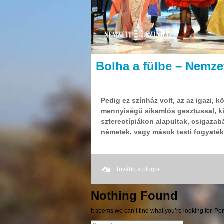
Bolha a fülbe – Nemze
Pedig ez színház volt, az az igazi, 
mennyiségű sikamlós gesztussal, k
sztereotípiákon alapultak, csigazab
németek, vagy mások testi fogyaté
Tovább a blogra.
Nothing Found
It seems we can’t find what you’re looking for. P