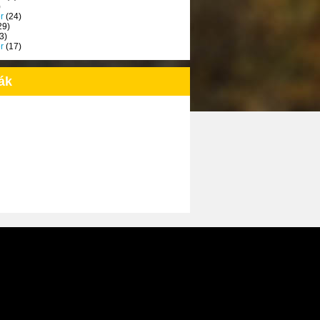
)
r
(24)
29)
3)
r
(17)
ák