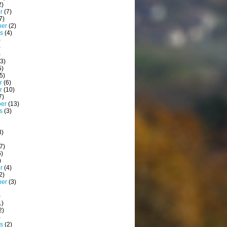
2)
r
(7)
7)
ber
(2)
s
(4)
)
)
)
3)
5)
5)
r
(6)
r
(10)
7)
ber
(13)
s
(3)
3)
7)
)
)
r
(4)
2)
ber
(3)
)
1)
2)
)
s
(2)