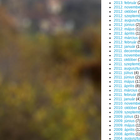
2013. február
(
2012. novembe
2012. október
(
2012. szeptem
2012. augusztu
2012. június
(2
2012. május
(1
2012. április
(1
2012. március
(
2012. február
(
2012. január
(1
2011. decembe
2011. novembe
2011. október
(
2011. szeptem
2011. augusztu
2011. július
(4)
2011. június
(2)
2011. május
(1
2011. április
(8)
2011. március
(
2011. február
(6
2011. január
(4
2010. novembe
2010. október
(
2009. szeptem
2009. július
(1)
2009. június
(7
2009. május
(1
2009. április
(1
2008. április
(1
2004. augusztu