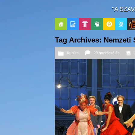
"A SZA
Főoldal
Blogok
Pop-
Politika
GeekZone
Apablog
Le
Tag Archives: Nemzeti 
Kult
Pati
Kultúra
20 hozzászólás
Jou