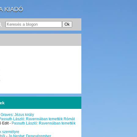
A KIADÓ
6
3
0
sek
 Graves: Jézus király
Passuth László: Ravennában temették Rómát
 Edit
-
Passuth László: Ravennában temették
k személyre
ből
-
Jo Nesbø: Denevérember