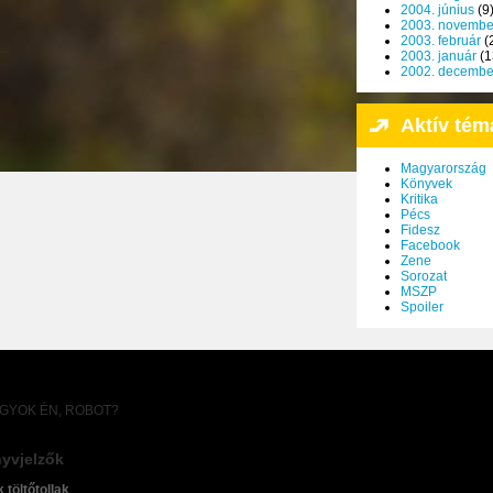
2004. június
(9
2003. novembe
2003. február
(
2003. január
(1
2002. decembe
Aktív tém
Magyarország
Könyvek
Kritika
Pécs
Fidesz
Facebook
Zene
Sorozat
MSZP
Spoiler
AGYOK ÉN, ROBOT?
yvjelzők
k töltőtollak