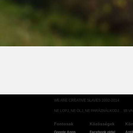
WE ARE CREATIVE SLAVES 2002-2014
NE LOPJ, NE ÖLJ, NE PARÁZNÁLKODJ… MI V
Fontosak
Közösségek
Kön
Google Apps
Facebook oldal
Anti