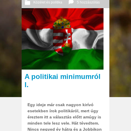
Közélet és politika
5 hozzászólás
2014 01. 11.
Őri András
A politikai minimumról
I.
Egy ideje már csak nagyon kirívó
esetekben írok politikáról, mert úgy
éreztem itt a választás előtt amúgy is
minden tele lesz vele. Hát tévedtem.
Nincs negyed év hátra és a Jobbikon