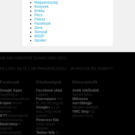
Magyarország
Könyvek
Kritika
Pécs
Fidesz
Facebook
Zene
Sorozat
MSZP
Spoiler
WE ARE CREATIVE SLAVES 2002-2013
NE LOPJ, NE ÖLJ, NE PARÁZNÁLKODJ… MI VAGYOK ÉN, ROBOT?
Fontosak
Közösségek
Könyvjelzők
Google Apps
Facebook oldal
Antik töltőtollak
Segítség a
Lájkolj!
Tamás tollai
mindennapokban.
Foursquare
Hol
Mikmese
Icojam
Innen
itt, hol ott vagyok.
varróblogja
vannak az
Google+
Ez jó
Minden textilből.
ikonok…
lesz, még kicsit
VMC blog
Ezt
IFTT
Automatizált
gyerek…
pénzért írom.
mindennapok.
Pinterest fiók
Mailchimp
A
Szép képek
legjobb
dögivel.
hírlevélküldő.
Twitter fiók
Ez