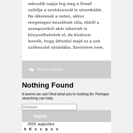
második napja fog meg a Gmail
szűrője a szokásosnál is otrombább.
Ha rákeresek a neten, akkor
rengetegen beszélnek róla, ebből a
szempontból akár sikernek is
könyvelhetnénk el, de kíváncsi
lennék, hogy átfordul majd ez a sok
szóbeszéd vásárlába. Szerintem nem.
Tovább a blogra.
Nothing Found
It seems we can’t find what you’re looking for. Perhaps
searching can help.
Naptár
2026. augusztus
h
K
s
c
p
s
v