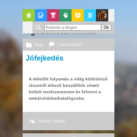
Főoldal
Blogok
Pop-
Politika
GeekZone
Apablog
Le
Tag Archives: Munka
Kult
Patito
Blog
1 hozzászólás
Journal
Jófejkedés
2014 01. 29.
Őri András
A délelőtt folyamán a világ különböző
részeiről érkező beszállítók címeit
kellett rendszereznem és felvinni a
webáruházba/katalógusba.
Tovább a blogra.