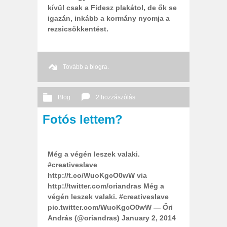
kívül csak a Fidesz plakátol, de ők se
igazán, inkább a kormány nyomja a
rezsicsökkentést.
Tovább a blogra.
Blog
2 hozzászólás
Fotós lettem?
2014 01. 02.
Őri András
Még a végén leszek valaki.
#creativeslave
http://t.co/WuoKgcO0wW via
http://twitter.com/oriandras Még a
végén leszek valaki. #creativeslave
pic.twitter.com/WuoKgcO0wW — Őri
András (@oriandras) January 2, 2014