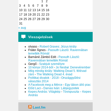
1
2
3
4
5
6
7
8
9
10
11
12
13
14
15
16
17
18
19
20
21
22
23
24
25
26
27
28
29
30
31
« aug
Visszajelzések
olvaso
-
Robert Graves: Jézus király
Fráter Ágnes
-
Passuth László: Ravennában
temették Rómát
Barnáné Zámbó Edit
-
Passuth László:
Ravennában temették Rómát
Gergő
-
Szabjuk személyre
10 könyv 2014-ből
-
Jo Nesbø: Denevérember
Még mindig király: Walking Dead 5. félévad
záró
-
The Walking Dead 4. évad
Politikai divatok - 2018
-
Országgyűlési
választás 2014
A Facebook meg a Mérce
-
Egy lábon álló piac
Előd Laci
-
Darvas Iván: Lábjegyzetek
Kepes András: Világkép
-
Tövispuszta – Kepes
András
Last.fm