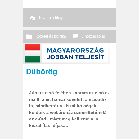
Tovább a blogra.
Közélet és politika
1 hozzászólás
2013 06. 26.
Őri András
Dübörög
Június első felében kaptam az első e-
mailt, amit hamar követett a második
is, mindkettőt a kiszállító cégek
küldtek a webáruház üzemeltetőnek:
az e-útdíj miatt meg kell emelni a
kiszállítási díjakat.