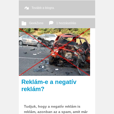
Tovább a blogra.
GeekZone
1 hozzászólás
2013 02. 19.
Őri András
Reklám-e a negatív
reklám?
Tudjuk, hogy a negatív reklám is
reklám, azonban az a spam, amit már