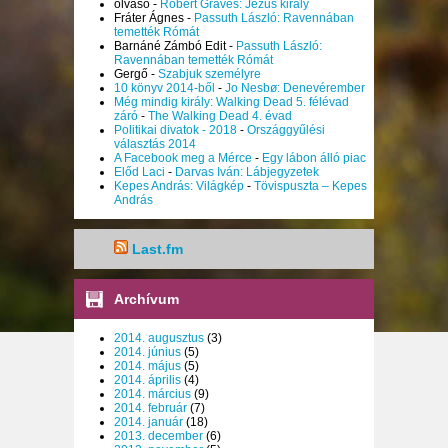
olvaso
-
Robert Graves: Jézus király
Fráter Ágnes
-
Passuth László: Ravennában
temették Rómát
Barnáné Zámbó Edit
-
Passuth László:
Ravennában temették Rómát
Gergő
-
Szabjuk személyre
10 könyv 2014-ből
-
Jo Nesbø: Denevérember
Még mindig király: Walking Dead 5. félévad
záró
-
The Walking Dead 4. évad
Politikai divatok - 2018
-
Országgyűlési
választás 2014
A Facebook meg a Mérce
-
Egy lábon álló piac
Előd Laci
-
Darvas Iván: Lábjegyzetek
Kepes András: Világkép
-
Tövispuszta – Kepes
András
Last.fm
Archívum
2014. augusztus
(3)
2014. június
(5)
2014. május
(5)
2014. április
(4)
2014. március
(9)
2014. február
(7)
2014. január
(18)
2013. december
(6)