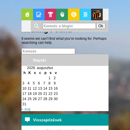
Főoldal
Blogok
Pop-
Politika
GeekZone
Apablog
Le
Nothing Found
Kult
Patito
It seems we can’t find what you’re looking for. Perhaps
searching can help.
Journal
Naptár
2026. augusztus
h
K
s
c
p
s
v
1
2
3
4
5
6
7
8
9
10
11
12
13
14
15
16
17
18
19
20
21
22
23
24
25
26
27
28
29
30
31
« aug
Visszajelzések