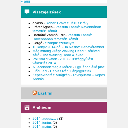
« aug
Visszajelzések
olvaso
-
Robert Graves: Jézus király
Fráter Ágnes
-
Passuth László: Ravennában
temették Rómát
Barnáné Zámbó Edit
-
Passuth László:
Ravennában temették Rómát
Gergő
-
Szabjuk személyre
10 könyv 2014-ből
-
Jo Nesbø: Denevérember
Még mindig király: Walking Dead 5. félévad
záró
-
The Walking Dead 4. évad
Politikai divatok - 2018
-
Országgyűlési
választás 2014
A Facebook meg a Mérce
-
Egy lábon álló piac
Előd Laci
-
Darvas Iván: Lábjegyzetek
Kepes András: Világkép
-
Tövispuszta – Kepes
András
Last.fm
Archívum
2014. augusztus
(3)
2014. június
(5)
2014. május
(5)