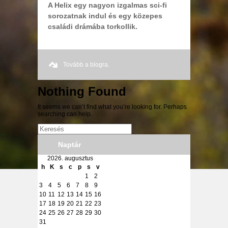
A Helix egy nagyon izgalmas sci-fi
sorozatnak indul és egy közepes
családi drámába torkollik.
Tovább a blogra.
Nothing Found
It seems we can’t find what you’re looking for. Perhaps
searching can help.
Naptár
2026. augusztus
h
K
s
c
p
s
v
1
2
3
4
5
6
7
8
9
10
11
12
13
14
15
16
17
18
19
20
21
22
23
24
25
26
27
28
29
30
31