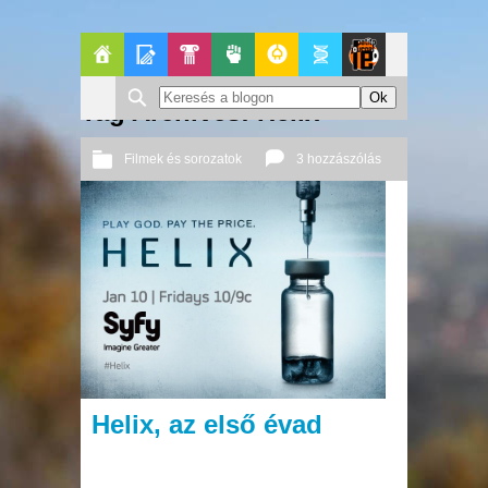
Főoldal
Blogok
Pop-
Politika
GeekZone
Apablog
Le
Tag Archives: Helix
Kult
Patito
Filmek és sorozatok
3 hozzászólás
Journal
2014 04. 27.
Őri András
Helix, az első évad