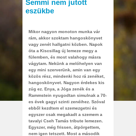
Semmi nem jutott
eszükbe
Mikor nagyon monoton munka vár
rám, akkor szoktam hangoskönyvet
vagy zenét hallgatni közben. Napok
óta a Kiscsillag új lemeze megy a
fülemben, és most valahogy másra
vágytam. Nekünk a melóhelyen van
egy mini szerverünk, amin van egy
közös rész, mindenki hoz rá zenéket,
hangoskönyvet. Nagyon érdekes kis
zúg ez. Enya, a Jóga zenék és a
Rammstein nyugodtan simulnak a 70-
es évek gagyi szinti zenéihez. Szóval
ebből kezdtem el szemezgetni és
egyszer csak megakadt a szemem a
tavalyi Cseh Tamás tribute lemezen.
Egyszer, még frissen, átpörgettem,
nem igen tetszett. Most a második