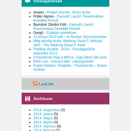
Visszajelzések
olvaso
-
Robert Graves: Jézus király
Fráter Ágnes
-
Passuth László: Ravennában
temették Rómát
Barnáné Zámbó Edit
-
Passuth László:
Ravennában temették Rómát
Gergő
-
Szabjuk személyre
10 könyv 2014-ből
-
Jo Nesbø: Denevérember
Még mindig király: Walking Dead 5. félévad
záró
-
The Walking Dead 4. évad
Politikai divatok - 2018
-
Országgyűlési
választás 2014
A Facebook meg a Mérce
-
Egy lábon álló piac
Előd Laci
-
Darvas Iván: Lábjegyzetek
Kepes András: Világkép
-
Tövispuszta – Kepes
András
Last.fm
Archívum
2014. augusztus
(3)
2014. június
(5)
2014. május
(5)
2014. április
(4)
2014. március
(9)
2014. február
(7)