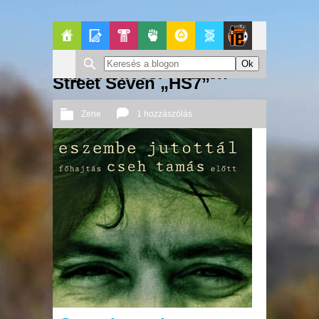
Főoldal
Blogok
Pop-
Politika
GeekZone
Apablog
Le
Tag Archives: Heaven
Street Seven „HS7”
Kult
Patito
Zene
1 hozzászólás
Journal
2011 11. 10.
Őri András