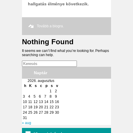
hallgatás élménye következik.
Tovább a blogra.
Nothing Found
It seems we can’t find what you’re looking for. Perhaps
searching can help.
Naptár
2026. augusztus
h
K
s
c
p
s
v
1
2
3
4
5
6
7
8
9
10
11
12
13
14
15
16
17
18
19
20
21
22
23
24
25
26
27
28
29
30
31
« aug