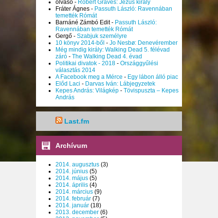
olvaso
-
Robert Graves: Jézus király
Fráter Ágnes
-
Passuth László: Ravennában
temették Rómát
Barnáné Zámbó Edit
-
Passuth László:
Ravennában temették Rómát
Gergő
-
Szabjuk személyre
10 könyv 2014-ből
-
Jo Nesbø: Denevérember
Még mindig király: Walking Dead 5. félévad
záró
-
The Walking Dead 4. évad
Politikai divatok - 2018
-
Országgyűlési
választás 2014
A Facebook meg a Mérce
-
Egy lábon álló piac
Előd Laci
-
Darvas Iván: Lábjegyzetek
Kepes András: Világkép
-
Tövispuszta – Kepes
András
Last.fm
Archívum
2014. augusztus
(3)
2014. június
(5)
2014. május
(5)
2014. április
(4)
2014. március
(9)
2014. február
(7)
2014. január
(18)
2013. december
(6)