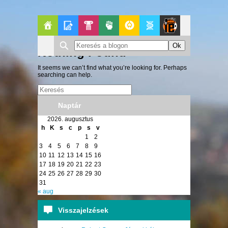
Főoldal
Blogok
Pop-
Politika
GeekZone
Apablog
Le
Nothing Found
Kult
Patito
It seems we can’t find what you’re looking for. Perhaps
searching can help.
Journal
Naptár
2026. augusztus
h
K
s
c
p
s
v
1
2
3
4
5
6
7
8
9
10
11
12
13
14
15
16
17
18
19
20
21
22
23
24
25
26
27
28
29
30
31
« aug
Visszajelzések