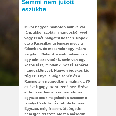
Semmi nem jutott
eszükbe
Mikor nagyon monoton munka vár
rám, akkor szoktam hangoskönyvet
vagy zenét hallgatni közben. Napok
óta a Kiscsillag új lemeze megy a
fülemben, és most valahogy másra
vágytam. Nekünk a melóhelyen van
egy mini szerverünk, amin van egy
közös rész, mindenki hoz rá zenéket,
hangoskönyvet. Nagyon érdekes kis
zúg ez. Enya, a Jóga zenék és a
Rammstein nyugodtan simulnak a 70-
es évek gagyi szinti zenéihez. Szóval
ebből kezdtem el szemezgetni és
egyszer csak megakadt a szemem a
tavalyi Cseh Tamás tribute lemezen.
Egyszer, még frissen, átpörgettem,
nem igen tetszett. Most a második