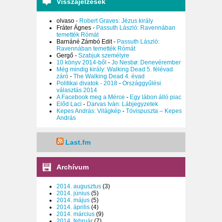
Visszajelzések
olvaso
-
Robert Graves: Jézus király
Fráter Ágnes
-
Passuth László: Ravennában
temették Rómát
Barnáné Zámbó Edit
-
Passuth László:
Ravennában temették Rómát
Gergő
-
Szabjuk személyre
10 könyv 2014-ből
-
Jo Nesbø: Denevérember
Még mindig király: Walking Dead 5. félévad
záró
-
The Walking Dead 4. évad
Politikai divatok - 2018
-
Országgyűlési
választás 2014
A Facebook meg a Mérce
-
Egy lábon álló piac
Előd Laci
-
Darvas Iván: Lábjegyzetek
Kepes András: Világkép
-
Tövispuszta – Kepes
András
Last.fm
Archívum
2014. augusztus
(3)
2014. június
(5)
2014. május
(5)
2014. április
(4)
2014. március
(9)
2014. február
(7)