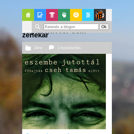
Főoldal
Blogok
Pop-
Politika
GeekZone
Apablog
Le
Tag Archives: Csík
zenekar
Kult
Patito
Zene
1 hozzászólás
Journal
2011 11. 10.
Őri András