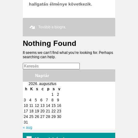
hallgatás élménye következik.
Tovább a blogra.
Nothing Found
It seems we can’t find what you’re looking for. Perhaps
searching can help.
Naptár
2026. augusztus
h
K
s
c
p
s
v
1
2
3
4
5
6
7
8
9
10
11
12
13
14
15
16
17
18
19
20
21
22
23
24
25
26
27
28
29
30
31
« aug