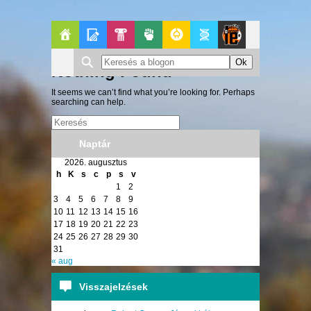
Főoldal
Blogok
Pop-
Politika
GeekZone
Apablog
Le
Nothing Found
Kult
Patito
It seems we can’t find what you’re looking for. Perhaps
searching can help.
Journal
Naptár
2026. augusztus
h
K
s
c
p
s
v
1
2
3
4
5
6
7
8
9
10
11
12
13
14
15
16
17
18
19
20
21
22
23
24
25
26
27
28
29
30
31
« aug
Visszajelzések