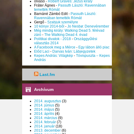
olvaso
-
Robert Graves: Jézus király
Fráter Ágnes
-
Passuth László: Ravennában
temették Rómát
Barnáné Zámbó Edit
-
Passuth László:
Ravennában temették Rómát
Gergő
-
Szabjuk személyre
10 könyv 2014-ből
-
Jo Nesbø: Denevérember
Még mindig király: Walking Dead 5. félévad
záró
-
The Walking Dead 4. évad
Politikai divatok - 2018
-
Országgyűlési
választás 2014
A Facebook meg a Mérce
-
Egy lábon álló piac
Előd Laci
-
Darvas Iván: Lábjegyzetek
Kepes András: Világkép
-
Tövispuszta – Kepes
András
Last.fm
Archívum
2014. augusztus
(3)
2014. június
(5)
2014. május
(5)
2014. április
(4)
2014. március
(9)
2014. február
(7)
2014. január
(18)
2013. december
(6)