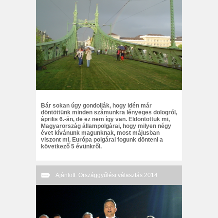
Bár sokan úgy gondolják, hogy idén már
döntöttünk minden számunkra lényeges dologról,
április 6.-án, de ez nem így van. Eldöntöttük mi,
Magyarország állampolgárai, hogy milyen négy
évet kívánunk magunknak, most májusban
viszont mi, Európa polgárai fogunk dönteni a
következő 5 évünkről.
Ajánlott: Országgyűlési választás 2014