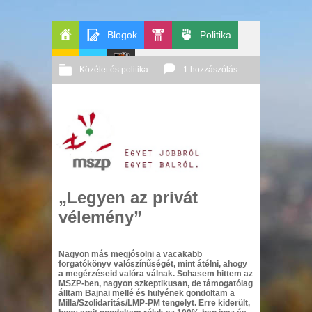
Blogok
Politika
Főoldal
Pop-
Közélet és politika
1 hozzászólás
GeekZone
Apablog
Le
Kult
2013 10. 24.
Őri András
Patito
Journal
„Legyen az privát
vélemény”
Nagyon más megjósolni a vacakabb
forgatókönyv valószínűségét, mint átélni, ahogy
a megérzéseid valóra válnak. Sohasem hittem az
MSZP-ben, nagyon szkeptikusan, de támogatólag
álltam Bajnai mellé és hülyének gondoltam a
Milla/Szolidaritás/LMP-PM tengelyt. Erre kiderült,