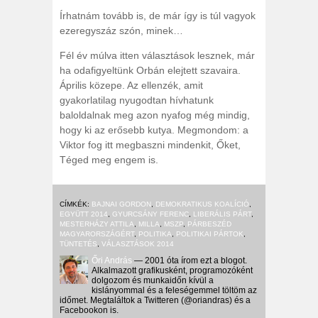
Írhatnám tovább is, de már így is túl vagyok
ezeregyszáz szón, minek…
Fél év múlva itten választások lesznek, már
ha odafigyeltünk Orbán elejtett szavaira.
Április közepe. Az ellenzék, amit
gyakorlatilag nyugodtan hívhatunk
baloldalnak meg azon nyafog még mindig,
hogy ki az erősebb kutya. Megmondom: a
Viktor fog itt megbaszni mindenkit, Őket,
Téged meg engem is.
CÍMKÉK:
BAJNAI GORDON
,
DEMOKRATIKUS KOALÍCIÓ
,
EGYÜTT 2014
,
GYURCSÁNY FERENC
,
LIBERÁLIS PÁRT
,
MESTERHÁZY ATTILA
,
MILLA
,
MSZP
,
PÁRBESZÉD
MAGYARORSZÁGÉRT
,
POLITIKA
,
POLITIKAI PÁRTOK
,
TÜNTETÉS
,
VÁLASZTÁSOK 2014
Őri András
— 2001 óta írom ezt a blogot.
Alkalmazott grafikusként, programozóként
dolgozom és munkaidőn kívül a
kislányommal és a feleségemmel töltöm az
időmet. Megtaláltok a Twitteren (@oriandras) és a
Facebookon is.