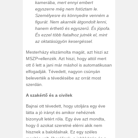
kamerába, mert ennyi embert
egyszerre még nem fotóztam le.
Személyesre és könnyedre venném a
figurát. Nem akarnék átgondolt lenni,
hanem érthető és egyszerű. És jópofa.
És ezzel több fiatalhoz jutnék el, mint
az oktatásügyön kesergéssel.
Mesterházy elszámolta magát, azt hiszi az
MSZP=ellenzék. Azt hiszi, hogy attól mert
ott ő lett a jani már máshol is automatikusan
elfogadják. Tévedett, nagyon csúnyán
beleverték a tévedésébe az orrát most
szerdán.
A szakértő és a civilek
Bajnai ott tévedett, hogy utoljára egy éve
látta a jó irányt és amikor nehéznek
bizonyult letért róla. Egy éve azt mondta,
hogy ő azokat szeretné elérni akik nem
hisznek a baloldalnak. Ez egy széles