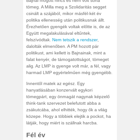
Bajnai mögött nincs és nem volt soha
tömeg. A Milla meg a Szolidaritás segget
csinált a szájából, mikor másfél-két év
politika ellenesség után politikusnak állt.
Érezhetően gyengék voltak előtte is, de az
Együtt megalakulásával eltűntek,
felszívódtak.
Nem tetszik a rendszer
,
dalolták elmenőben. A PM hozott pár
politikust, ami kellett is Bajnainak, mint a
falat kenyér, de támogatottságot, tömeget
alig. Az LMP is gyenge volt már, a fél, vagy
harmad LMP egyértelműen még gyengébb.
Innentől matek az egész. Egy
hanyatlásában konzervált egykori
tömegpárt, egy önmagát nagynak képzelő
think-tank szervezet belefutott abba a
zsákutcába, ahol elhitték, hogy ők a világ
közepe. Hogy a többiek elejtik a pockot, ha
látják, hogy miért is szállnak harcba.
Fél év