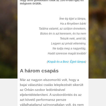
hogy amit gondoltam róluk az 100%-ban igaz és
mégsem örülök.
Íme ég éjjel a lámpa,
Ha a fényében bárki
Találna valamit, az szóljon énnekem,
Biztos én is azt keresem, és ha nem
Tetszik neki, amit lát,
Legyen az privát vélemény,
Ne tudja meg a nagyvilág,
Hadd szeresse magát tovább!
(
Kispál és a Borz: Éjjeli lámpa
)
A három csapás
Már az nagyon elszomorító volt, hogy a
bajai választási csalás leleplezését sikerült
az Orbán-szobor ledöntésével
eljelentékteleníteni. A szobordöntés és az
azt követő performansz persze
vállalhatatlanul színvonaltalan volt, és nem