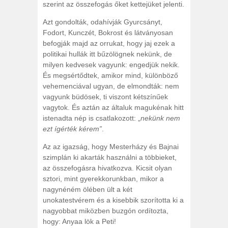
szerint az összefogás őket kettejüket jelenti.
Azt gondolták, odahívják Gyurcsányt,
Fodort, Kunczét, Bokrost és látványosan
befogják majd az orrukat, hogy jaj ezek a
politikai hullák itt bűzölögnek nekünk, de
milyen kedvesek vagyunk: engedjük nekik.
És megsértődtek, amikor mind, különböző
vehemenciával ugyan, de elmondták: nem
vagyunk büdösek, ti viszont kétszínűek
vagytok. És aztán az általuk magukénak hitt
istenadta nép is csatlakozott: „
nekünk nem
ezt ígérték kérem”
.
Az az igazság, hogy Mesterházy és Bajnai
szimplán ki akarták használni a többieket,
az összefogásra hivatkozva. Kicsit olyan
sztori, mint gyerekkorunkban, mikor a
nagynéném ölében ült a két
unokatestvérem és a kisebbik szorította ki a
nagyobbat miközben buzgón ordítozta,
hogy: Anyaa lök a Peti!