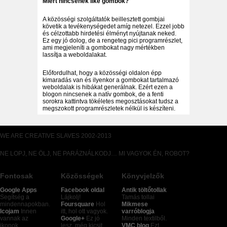
Miért nincsenek like gombok?
A közösségi szolgáltatók beillesztett gombjai
követik a tevékenységedet amíg netezel. Ezzel jobb
és célzottabb hirdetési élményt nyújtanak neked.
Ez egy jó dolog, de a rengeteg pici programrészlet,
ami megjeleníti a gombokat nagy mértékben
lassítja a weboldalakat.
Előfordulhat, hogy a közösségi oldalon épp
kimaradás van és ilyenkor a gombokat tartalmazó
weboldalak is hibákat generálnak. Ezért ezen a
blogon nincsenek a natív gombok, de a fenti
sorokra kattintva tökéletes megosztásokat tudsz a
megszokott programrészletek nélkül is készíteni.
WE ARE CREATIVE SLAVES 2002-2013
NE LOPJ, NE ÖLJ, NE PARÁZNÁLKODJ… MI VAGYOK ÉN, ROBOT?
Fontosak
Közösségek
Könyvjelzők
Google Apps
Facebook oldal
Antik töltőtollak
Segítség a
Lájkolj!
Tamás tollai
mindennapokban.
Foursquare
Hol
Mikmese
Icojam
Innen
itt, hol ott vagyok.
varróblogja
vannak az
Google+
Ez jó
Minden textilből.
ikonok…
lesz, még kicsit
VMC blog
Ezt