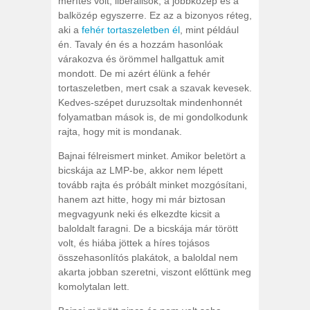
merítés volt, liberálisok, a jobbközép és a
balközép egyszerre. Ez az a bizonyos réteg,
aki a
fehér tortaszeletben él
, mint például
én. Tavaly én és a hozzám hasonlóak
várakozva és örömmel hallgattuk amit
mondott. De mi azért élünk a fehér
tortaszeletben, mert csak a szavak kevesek.
Kedves-szépet duruzsoltak mindenhonnét
folyamatban mások is, de mi gondolkodunk
rajta, hogy mit is mondanak.
Bajnai félreismert minket. Amikor beletört a
bicskája az LMP-be, akkor nem lépett
tovább rajta és próbált minket mozgósítani,
hanem azt hitte, hogy mi már biztosan
megvagyunk neki és elkezdte kicsit a
baloldalt faragni. De a bicskája már törött
volt, és hiába jöttek a híres tojásos
összehasonlítós plakátok, a baloldal nem
akarta jobban szeretni, viszont előttünk meg
komolytalan lett.