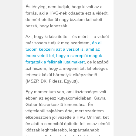
És tényleg, nem tudjuk, hogy ki volt az a
forrás, aki a HVG-nek odaadta ezt a videót,
de mérhetetlenül nagy bizalom kelhetett
hozzá, hogy lehozzák.
Azt, hogy ki készítette – és miért – a videót
már sosem tudjuk meg szerintem,
én el
tudom képzelni azt a verziót is, amit az
Index vetett fel, hogy a szereplői maguk
forgatták a felkínált jutalmakért
, de igazából
azt hiszem, hogy a megemlített lehetséges
tettesek közül bármelyik elképzelhető
(MSZP, DK, Fidesz, Együtt).
Egy momentum van, ami tisztességes volt
ebben az egész kutyakomédiában, Gavra
Gábor főszerkesztő lemondása. Én
végtelenül sajnálom érte, mert szerintem
elképesztően jól vezette a HVG Onlinet, két
év alatt a semmiből építette fel, és az elmúlt
időszak leghitelesebb, legpártatlanabb