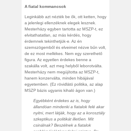
A fiatal kommancsok
Leginkább azt nézték be ők, ott ketten, hogy
a jelenlegi ellenzéknek elegek lesznek.
Mesterházy egyben tartotta az MSZP-t, ez
elvitathatatlan, az más kérdés, hogy
érdemnek tekinthetjük-e. Az én
szemszögemből és elveimet nézve bűn volt,
de ez most mellékes. Nem egy szerethető
figura. Az egyetlen érdekes benne a
szakálla volt, azt meg helyből leborotválta.
Mesterházy nem megújította az MSZP-t,
hanem konzerválta, minden hibájával
egyetemben. (Ez rövidlátó politika, az alap
MSZP bázis ugyanis kihaló ágon van.)
Egyébként érdekes az is, hogy
állandóan mindenki a fiatalok felé akar
nyitni, mert látják, hogy az a korosztály
szkeptikus a politikát illetően. Mit
csinálnak? Beszélnek a fiatalok