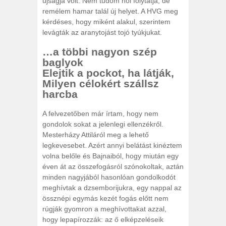
újságja volt. Nem tudom hol folytatja, de
remélem hamar talál új helyet. A HVG meg
kérdéses, hogy miként alakul, szerintem
levágták az aranytojást tojó tyúkjukat.
…a többi nagyon szép
baglyok
Elejtik a pockot, ha látják,
Milyen célokért szállsz
harcba
A felvezetőben már írtam, hogy nem
gondolok sokat a jelenlegi ellenzékről.
Mesterházy Attiláról meg a lehető
legkevesebet. Azért annyi belátást kinéztem
volna belőle és Bajnaiból, hogy miután egy
éven át az összefogásról szónokoltak, aztán
minden nagyjából hasonlóan gondolkodót
meghívtak a dzsemborijukra, egy nappal az
össznépi egymás kezét fogás előtt nem
rúgják gyomron a meghívottakat azzal,
hogy lepapírozzák: az ő elképzeléseik