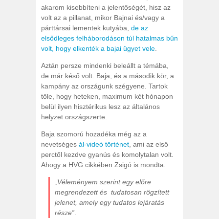
akarom kisebbíteni a jelentőségét, hisz az
volt az a pillanat, mikor Bajnai és/vagy a
párttársai lementek kutyába,
de az
elsődleges felháborodáson túl hatalmas bűn
volt, hogy elkenték a bajai ügyet vele
.
Aztán persze mindenki beleállt a témába,
de már késő volt. Baja, és a második kör, a
kampány az országunk szégyene. Tartok
tőle, hogy heteken, maximum két hónapon
belül ilyen hisztérikus lesz az általános
helyzet országszerte.
Baja szomorú hozadéka még az a
nevetséges
ál-videó történet
, ami az első
perctől kezdve gyanús és komolytalan volt.
Ahogy a HVG cikkében Zsigó is mondta:
„Véleményem szerint egy előre
megrendezett és tudatosan rögzített
jelenet, amely egy tudatos lejáratás
része”
.