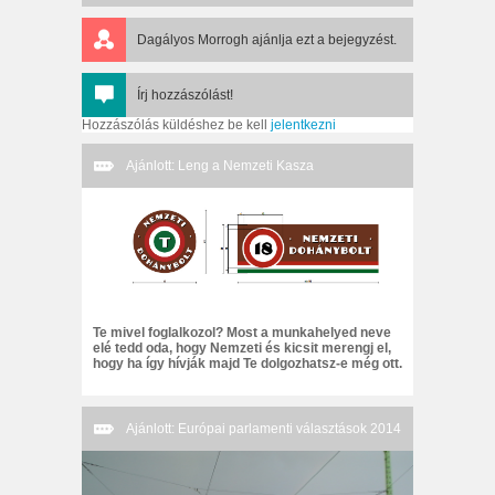
Dagályos Morrogh
ajánlja ezt a bejegyzést.
Írj hozzászólást!
Hozzászólás küldéshez be kell
jelentkezni
Ajánlott: Leng a Nemzeti Kasza
Te mivel foglalkozol? Most a munkahelyed neve
elé tedd oda, hogy Nemzeti és kicsit merengj el,
hogy ha így hívják majd Te dolgozhatsz-e még ott.
Ajánlott: Európai parlamenti választások 2014