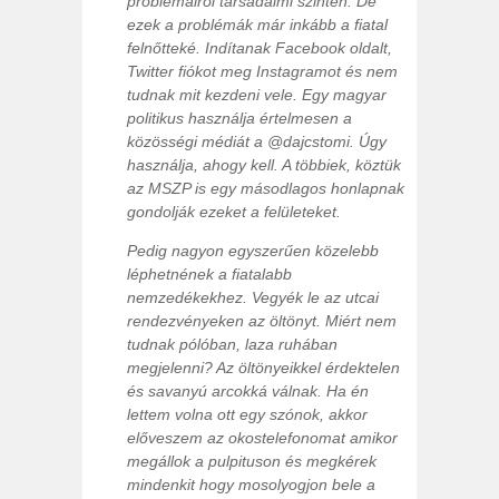
problémáiról társadalmi szinten. De
ezek a problémák már inkább a fiatal
felnőtteké. Indítanak Facebook oldalt,
Twitter fiókot meg Instagramot és nem
tudnak mit kezdeni vele. Egy magyar
politikus használja értelmesen a
közösségi médiát a @dajcstomi. Úgy
használja, ahogy kell. A többiek, köztük
az MSZP is egy másodlagos honlapnak
gondolják ezeket a felületeket.
Pedig nagyon egyszerűen közelebb
léphetnének a fiatalabb
nemzedékekhez. Vegyék le az utcai
rendezvényeken az öltönyt. Miért nem
tudnak pólóban, laza ruhában
megjelenni? Az öltönyeikkel érdektelen
és savanyú arcokká válnak. Ha én
lettem volna ott egy szónok, akkor
előveszem az okostelefonomat amikor
megállok a pulpituson és megkérek
mindenkit hogy mosolyogjon bele a