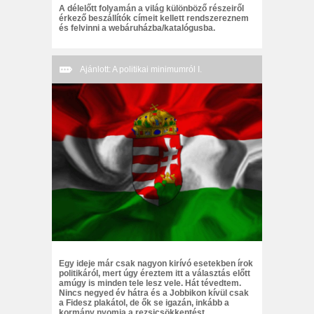
A délelőtt folyamán a világ különböző részeiről
érkező beszállítók címeit kellett rendszereznem
és felvinni a webáruházba/katalógusba.
Ajánlott: A politikai minimumról I.
Egy ideje már csak nagyon kirívó esetekben írok
politikáról, mert úgy éreztem itt a választás előtt
amúgy is minden tele lesz vele. Hát tévedtem.
Nincs negyed év hátra és a Jobbikon kívül csak
a Fidesz plakátol, de ők se igazán, inkább a
kormány nyomja a rezsicsökkentést.