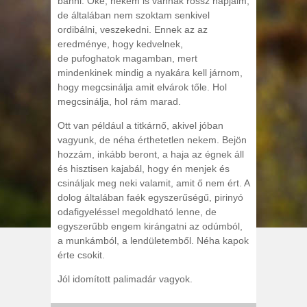
bánni. Oké, nekem is vannak rossz napjaim,
de általában nem szoktam senkivel
ordibálni, veszekedni. Ennek az az
eredménye, hogy kedvelnek,
de pufoghatok magamban, mert
mindenkinek mindig a nyakára kell járnom,
hogy megcsinálja amit elvárok tőle. Hol
megcsinálja, hol rám marad.
Ott van például a titkárnő, akivel jóban
vagyunk, de néha érthetetlen nekem. Bejön
hozzám, inkább beront, a haja az égnek áll
és hisztisen kajabál, hogy én menjek és
csináljak meg neki valamit, amit ő nem ért. A
dolog általában faék egyszerűségű, pirinyó
odafigyeléssel megoldható lenne, de
egyszerűbb engem kirángatni az odúmból,
a munkámból, a lendületemből. Néha kapok
érte csokit.
Jól idomított palimadár vagyok.