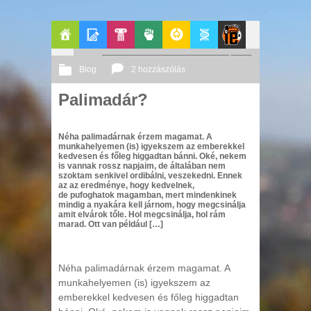
Főoldal
Blogok
Pop-
Politika
GeekZone
Apablog
Le
Blog
2 hozzászólás
Kult
Patito
Palimadár?
2012 11. 14.
Őri András
Journal
Néha palimadárnak érzem magamat. A
munkahelyemen (is) igyekszem az emberekkel
kedvesen és főleg higgadtan bánni. Oké, nekem
is vannak rossz napjaim, de általában nem
szoktam senkivel ordibálni, veszekedni. Ennek
az az eredménye, hogy kedvelnek,
de pufoghatok magamban, mert mindenkinek
mindig a nyakára kell járnom, hogy megcsinálja
amit elvárok tőle. Hol megcsinálja, hol rám
marad. Ott van például […]
Néha palimadárnak érzem magamat. A
munkahelyemen (is) igyekszem az
emberekkel kedvesen és főleg higgadtan