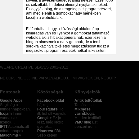
követik a tevékenységedet amíg netezel. Ezzel jobb
és célzottabb hirdetési élményt nyújtanak neked.
Ez egy jó dolog, de a rengeteg pici programrészlet,
ami megjeleníti a gombokat nagy mértékben
lassítja a weboldalakat.
Előfordulhat, hogy a közösségi oldalon épp
kimaradás van és ilyenkor a gombokat tartalmazó
weboldalak is hibákat generálnak. Ezért ezen a
blogon nincsenek a natív gombok, de a fenti
sorokra kattintva tökéletes megosztásokat tudsz a
megszokott programrészletek nélkül is készíteni.
WE ARE CREATIVE SLAVES 2002-2012
NE LOPJ, NE ÖLJ, NE PARÁZNÁLKODJ… MI VAGYOK ÉN, ROBOT?
Fontosak
Közösségek
Könyvjelzők
Google Apps
Facebook oldal
Antik töltőtollak
Segítség a
Lájkolj!
Tamás tollai
mindennapokban.
Foursquare
Hol
Mikmese
Icojam
Innen
itt, hol ott vagyok.
varróblogja
vannak az
Google+
Ez jó
Minden textilből.
ikonok…
lesz, még kicsit
VMC blog
Ezt
IFTT
Automatizált
gyerek…
pénzért írom.
mindennapok.
Pinterest fiók
Mailchimp
A
Szép képek