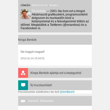
CÍMKÉK:
IDIÓTA VILÁG
,
MUNKA
Őri András
— 2001 óta írom ezt a blogot.
Alkalmazott grafikusként, programozóként
dolgozom és munkaidőn kívül a
kislányommal és a feleségemmel töltöm az
időmet. Megtaláltok a Twitteren (@oriandras) és a
Facebookon is.
Kinga Bentzik
Ne hagyd magad!
2012-11-14 15:44:51
Kinga Bentzik
ajánlja ezt a bejegyzést.
Írj hozzászólást!
Hozzászólás küldéshez be kell
jelentkezni
Ajánlott: Jófejkedés