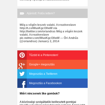
Ajánlott: Fotós lettem?
Még a végén leszek valaki. #creativeslave
http://t.co/WuoKgcO0wW via
http://twitter.com/oriandras Még a végén leszek
valaki. #creativeslave
pic.twitter.com/WuoKgcO0wW — Őri András
(@oriandras) January 2, 2014
Tűzdd ki a Pinteresten!
Google+ megosztás
Megosztás a Twitteren
Megosztás a Facebookon
Miért nincsenek like gombok?
A közösségi szolgáltatók beillesztett gombjai