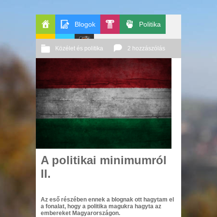
Blogok
Politika
Főoldal
Pop-
Közélet és politika
2 hozzászólás
GeekZone
Apablog
Le
Kult
2014 01. 12.
Őri András
Patito
Journal
A politikai minimumról
II.
Az eső részében ennek a blognak ott hagytam el
a fonalat, hogy a politika magukra hagyta az
embereket Magyarországon.