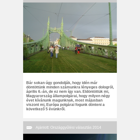
Bár sokan úgy gondolják, hogy idén már
döntöttünk minden számunkra lényeges dologról,
április 6.-án, de ez nem így van. Eldöntöttük mi,
Magyarország állampolgárai, hogy milyen négy
évet kívánunk magunknak, most májusban
viszont mi, Európa polgárai fogunk dönteni a
következő 5 évünkről.
Ajánlott: Országgyűlési választás 2014