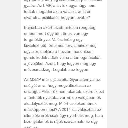
gyatra. Az LMP, a civilek ugyanúgy nem
tudták megadni azt a választ, amit én
elvárok a politikától: hogyan tovább?
Bajnaiban azért bízott hirtelen rengeteg
ember, mert úgy tűnt őneki van egy
forgatókönyve. Valószínűleg egy
kivitelezhető, értelmes terv, amihez még
egyszer, utoljára a hozzám hasonlóan
gondolkodók adták volna a támogatásukat,
a jövőjüket. Azért, hogy legyen még egy
mézesmadzag. Legalább az legyen.
Az MSZP már eljátszotta Gyurcsánnyal az
esélyét arra, hogy megváltoztassa az
országot. Akkor ők nem akarták, szeretik ezt
a tüntetők nyakába varrni, de valójában ők
akadályozták meg. Miért cselekednének
másképpen most? A 2014-es választást az
ellenzéki erők csak úgy nyerhetik meg, ha a
bizonytalanok is rájuk szavaznak. Ez egy
axióma.