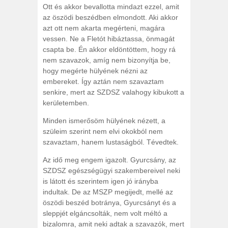
Ott és akkor bevallotta mindazt ezzel, amit
az öszödi beszédben elmondott. Aki akkor
azt ott nem akarta megérteni, magára
vessen. Ne a Fletót hibáztassa, önmagát
csapta be. Én akkor eldöntöttem, hogy rá
nem szavazok, amíg nem bizonyítja be,
hogy megérte hülyének nézni az
embereket. Így aztán nem szavaztam
senkire, mert az SZDSZ valahogy kibukott a
kerületemben.
Minden ismerősöm hülyének nézett, a
szüleim szerint nem elvi okokból nem
szavaztam, hanem lustaságból. Tévedtek.
Az idő meg engem igazolt. Gyurcsány, az
SZDSZ egészségügyi szakembereivel neki
is látott és szerintem igen jó irányba
indultak. De az MSZP megijedt, mellé az
öszödi beszéd botránya, Gyurcsányt és a
sleppjét elgáncsolták, nem volt méltó a
bizalomra, amit neki adtak a szavazók, mert