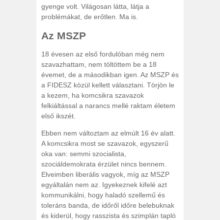
gyenge volt. Világosan látta, látja a
problémákat, de erőtlen. Ma is.
Az MSZP
18 évesen az első fordulóban még nem
szavazhattam, nem töltöttem be a 18
évemet, de a másodikban igen. Az MSZP és
a FIDESZ közül kellett választani. Törjön le
a kezem, ha komcsikra szavazok
felkiáltással a narancs mellé raktam életem
első ikszét.
Ebben nem változtam az elmúlt 16 év alatt.
A komcsikra most se szavazok, egyszerű
oka van: semmi szocialista,
szociáldemokrata érzület nincs bennem.
Elveimben liberális vagyok, míg az MSZP
egyáltalán nem az. Igyekeznek kifelé azt
kommunikálni, hogy haladó szellemű és
toleráns banda, de időről időre belebuknak
és kiderül, hogy rasszista és szimplán tapló