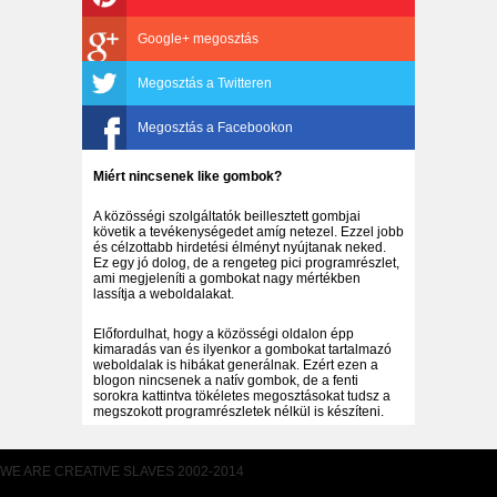
Google+ megosztás
Megosztás a Twitteren
Megosztás a Facebookon
Miért nincsenek like gombok?
A közösségi szolgáltatók beillesztett gombjai
követik a tevékenységedet amíg netezel. Ezzel jobb
és célzottabb hirdetési élményt nyújtanak neked.
Ez egy jó dolog, de a rengeteg pici programrészlet,
ami megjeleníti a gombokat nagy mértékben
lassítja a weboldalakat.
Előfordulhat, hogy a közösségi oldalon épp
kimaradás van és ilyenkor a gombokat tartalmazó
weboldalak is hibákat generálnak. Ezért ezen a
blogon nincsenek a natív gombok, de a fenti
sorokra kattintva tökéletes megosztásokat tudsz a
megszokott programrészletek nélkül is készíteni.
WE ARE CREATIVE SLAVES 2002-2014