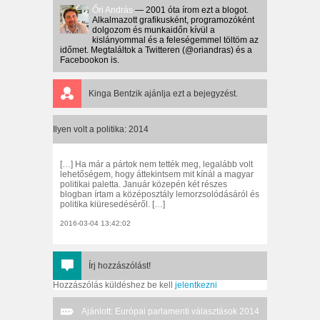
Őri András
— 2001 óta írom ezt a blogot.
Alkalmazott grafikusként, programozóként
dolgozom és munkaidőn kívül a
kislányommal és a feleségemmel töltöm az
időmet. Megtaláltok a Twitteren (@oriandras) és a
Facebookon is.
Kinga Bentzik
ajánlja ezt a bejegyzést.
Ilyen volt a politika: 2014
[…] Ha már a pártok nem tették meg, legalább volt
lehetőségem, hogy áttekintsem mit kínál a magyar
politikai paletta. Január közepén két részes
blogban írtam a középosztály lemorzsolódásáról és
politika kiüresedéséről. […]
2016-03-04 13:42:02
Írj hozzászólást!
Hozzászólás küldéshez be kell
jelentkezni
Ajánlott: Európai parlamenti választások 2014