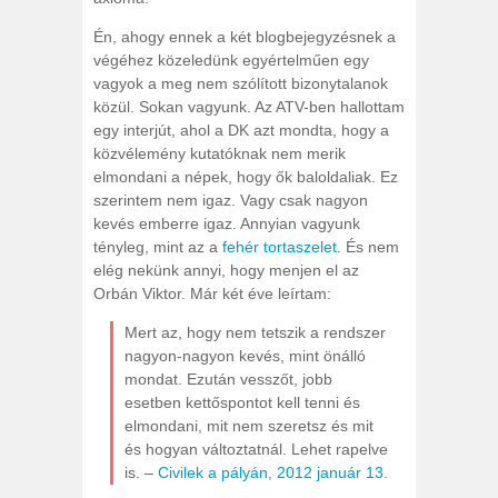
Én, ahogy ennek a két blogbejegyzésnek a
végéhez közeledünk egyértelműen egy
vagyok a meg nem szólított bizonytalanok
közül. Sokan vagyunk. Az ATV-ben hallottam
egy interjút, ahol a DK azt mondta, hogy a
közvélemény kutatóknak nem merik
elmondani a népek, hogy ők baloldaliak. Ez
szerintem nem igaz. Vagy csak nagyon
kevés emberre igaz. Annyian vagyunk
tényleg, mint az a
fehér tortaszelet
. És nem
elég nekünk annyi, hogy menjen el az
Orbán Viktor. Már két éve leírtam:
Mert az, hogy nem tetszik a rendszer
nagyon-nagyon kevés, mint önálló
mondat. Ezután vesszőt, jobb
esetben kettőspontot kell tenni és
elmondani, mit nem szeretsz és mit
és hogyan változtatnál. Lehet rapelve
is. –
Civilek a pályán, 2012 január 13.