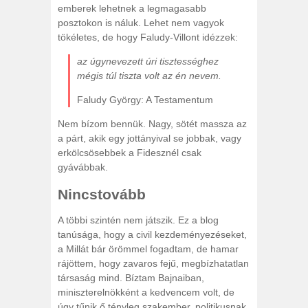
emberek lehetnek a legmagasabb
posztokon is náluk. Lehet nem vagyok
tökéletes, de hogy Faludy-Villont idézzek:
az úgynevezett úri tisztességhez
mégis túl tiszta volt az én nevem.
Faludy György: A Testamentum
Nem bízom bennük. Nagy, sötét massza az
a párt, akik egy jottányival se jobbak, vagy
erkölcsösebbek a Fidesznél csak
gyávábbak.
Nincstovább
A többi szintén nem játszik. Ez a blog
tanúsága, hogy a civil kezdeményezéseket,
a Millát bár örömmel fogadtam, de hamar
rájöttem, hogy zavaros fejű, megbízhatatlan
társaság mind. Bíztam Bajnaiban,
miniszterelnökként a kedvencem volt, de
úgy tűnik ő tényleg szakember, politikusnak