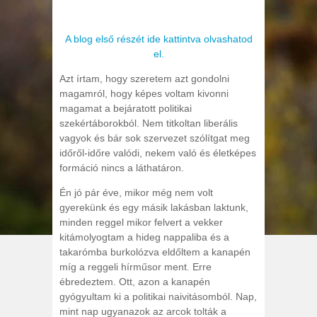
A blog első részét ide kattintva olvashatod
el.
Azt írtam, hogy szeretem azt gondolni
magamról, hogy képes voltam kivonni
magamat a bejáratott politikai
szekértáborokból. Nem titkoltan liberális
vagyok és bár sok szervezet szólítgat meg
időről-időre valódi, nekem való és életképes
formáció nincs a láthatáron.
Én jó pár éve, mikor még nem volt
gyerekünk és egy másik lakásban laktunk,
minden reggel mikor felvert a vekker
kitámolyogtam a hideg nappaliba és a
takarómba burkolózva eldőltem a kanapén
míg a reggeli hírműsor ment. Erre
ébredeztem. Ott, azon a kanapén
gyógyultam ki a politikai naivitásomból. Nap,
mint nap ugyanazok az arcok tolták a