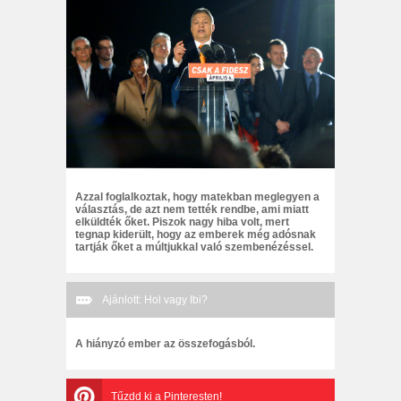
Azzal foglalkoztak, hogy matekban meglegyen a
választás, de azt nem tették rendbe, ami miatt
elküldték őket. Piszok nagy hiba volt, mert
tegnap kiderült, hogy az emberek még adósnak
tartják őket a múltjukkal való szembenézéssel.
Ajánlott: Hol vagy Ibi?
A hiányzó ember az összefogásból.
Tűzdd ki a Pinteresten!