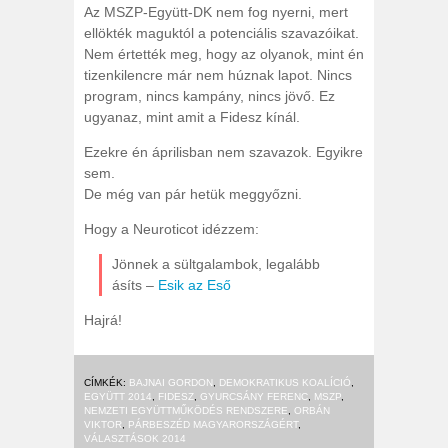
Az MSZP-Együtt-DK nem fog nyerni, mert
ellökték maguktól a potenciális szavazóikat.
Nem értették meg, hogy az olyanok, mint én
tizenkilencre már nem húznak lapot. Nincs
program, nincs kampány, nincs jövő. Ez
ugyanaz, mint amit a Fidesz kínál.
Ezekre én áprilisban nem szavazok. Egyikre
sem.
De még van pár hetük meggyőzni.
Hogy a Neuroticot idézzem:
Jönnek a sültgalambok, legalább
ásíts –
Esik az Eső
Hajrá!
CÍMKÉK:
BAJNAI GORDON
,
DEMOKRATIKUS KOALÍCIÓ
,
EGYÜTT 2014
,
FIDESZ
,
GYURCSÁNY FERENC
,
MSZP
,
NEMZETI EGYÜTTMŰKÖDÉS RENDSZERE
,
ORBÁN
VIKTOR
,
PÁRBESZÉD MAGYARORSZÁGÉRT
,
VÁLASZTÁSOK 2014