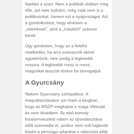
fejekbe a szart. Nem a politikát utáltam meg
tőle, azt nem tudnám, még csak nem is a
politikusokat, hanem ezt a nyájországot. Azt
a gondolkodást, hogy elnézem a
„mieinknek”, amit a „másiktól” számon
kérek.
Úgy gondolom, hogy az a felelős
viselkedés, ha arra szavazunk akivel
egyetértünk, nem pedig a legkisebb
rosszra. A legkisebb rossz is rossz,
magunkat tesszük tönkre ha támogatjuk.
A Gyurcsány
Nekem Gyurcsány szimpatikus. A
megválasztásakor azt írtam a blogban,
hogy az MSZP megkapta a maga Viktorját
és nem tévedtem. Az első komoly
bizalomvesztést nálam az újraválasztása
előtt szenvedte el, amikor nem volt hajlandó
kiadni a pénzügyi adatokat a választás előtt.