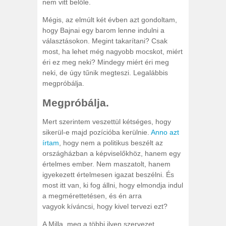
nem vitt belőle.
Mégis, az elmúlt két évben azt gondoltam,
hogy Bajnai egy barom lenne indulni a
választásokon. Megint takarítani? Csak
most, ha lehet még nagyobb mocskot, miért
éri ez meg neki? Mindegy miért éri meg
neki, de úgy tűnik megteszi. Legalábbis
megpróbálja.
Megpróbálja.
Mert szerintem veszettül kétséges, hogy
sikerül-e majd pozícióba kerülnie.
Anno azt
írtam
, hogy nem a politikus beszélt az
országházban a képviselőkhöz, hanem egy
értelmes ember. Nem maszatolt, hanem
igyekezett értelmesen igazat beszélni. És
most itt van, ki fog állni, hogy elmondja indul
a megmérettetésen, és én arra
vagyok kíváncsi, hogy kivel tervezi ezt?
A Milla, meg a többi ilyen szervezet