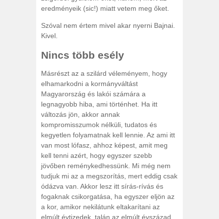
eredményeik (sic!) miatt vetem meg őket.
Szóval nem értem mivel akar nyerni Bajnai.
Kivel.
Nincs több esély
Másrészt az a szilárd véleményem, hogy
elhamarkodni a kormányváltást
Magyarország és lakói számára a
legnagyobb hiba, ami történhet. Ha itt
változás jön, akkor annak
kompromisszumok nélküli, tudatos és
kegyetlen folyamatnak kell lennie. Az ami itt
van most lófasz, ahhoz képest, amit meg
kell tenni azért, hogy egyszer szebb
jövőben reménykedhessünk. Mi még nem
tudjuk mi az a megszorítás, mert eddig csak
ódázva van. Akkor lesz itt sírás-rívás és
fogaknak csikorgatása, ha egyszer eljön az
a kor, amikor nekilátunk eltakarítani az
elmúlt évtizedek, talán az elmúlt évszázad