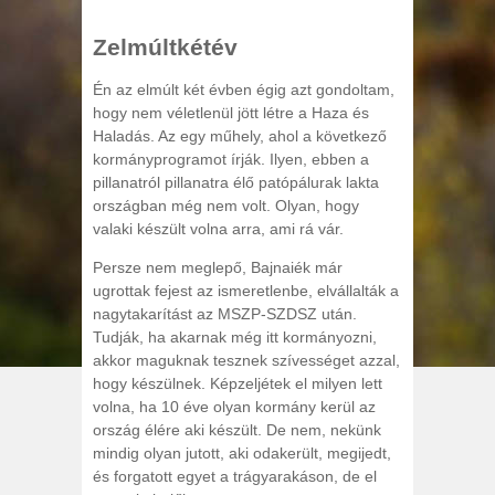
Zelmúltkétév
Én az elmúlt két évben égig azt gondoltam,
hogy nem véletlenül jött létre a Haza és
Haladás. Az egy műhely, ahol a következő
kormányprogramot írják. Ilyen, ebben a
pillanatról pillanatra élő patópálurak lakta
országban még nem volt. Olyan, hogy
valaki készült volna arra, ami rá vár.
Persze nem meglepő, Bajnaiék már
ugrottak fejest az ismeretlenbe, elvállalták a
nagytakarítást az MSZP-SZDSZ után.
Tudják, ha akarnak még itt kormányozni,
akkor maguknak tesznek szívességet azzal,
hogy készülnek. Képzeljétek el milyen lett
volna, ha 10 éve olyan kormány kerül az
ország élére aki készült. De nem, nekünk
mindig olyan jutott, aki odakerült, megijedt,
és forgatott egyet a trágyarakáson, de el