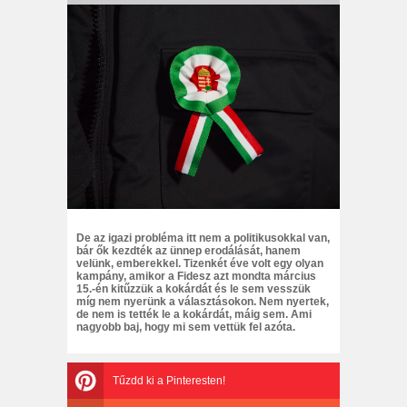
De az igazi probléma itt nem a politikusokkal van,
bár ők kezdték az ünnep erodálását, hanem
velünk, emberekkel. Tizenkét éve volt egy olyan
kampány, amikor a Fidesz azt mondta március
15.-én kitűzzük a kokárdát és le sem vesszük
míg nem nyerünk a választásokon. Nem nyertek,
de nem is tették le a kokárdát, máig sem. Ami
nagyobb baj, hogy mi sem vettük fel azóta.
Tűzdd ki a Pinteresten!