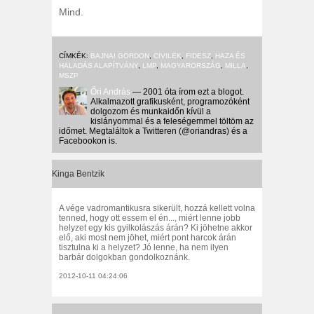
Mind.
CÍMKÉK:
BAJNAI GORDON
,
CIVILEK
,
FIDESZ
,
HAZA ÉS
HALADÁS ALAPÍTVÁNY
,
LMP
,
MAGYARORSZÁG
,
MILLA
,
MSZP
Őri András
— 2001 óta írom ezt a blogot.
Alkalmazott grafikusként, programozóként
dolgozom és munkaidőn kívül a
kislányommal és a feleségemmel töltöm az
időmet. Megtaláltok a Twitteren (@oriandras) és a
Facebookon is.
Kinga Bentzik
A vége vadromantikusra sikerült, hozzá kellett volna
tenned, hogy ott essem el én..., miért lenne jobb
helyzet egy kis gyilkolászás árán? Ki jöhetne akkor
elő, aki most nem jöhet, miért pont harcok árán
tisztulna ki a helyzet? Jó lenne, ha nem ilyen
barbár dolgokban gondolkoznánk.
2012-10-11 04:24:06