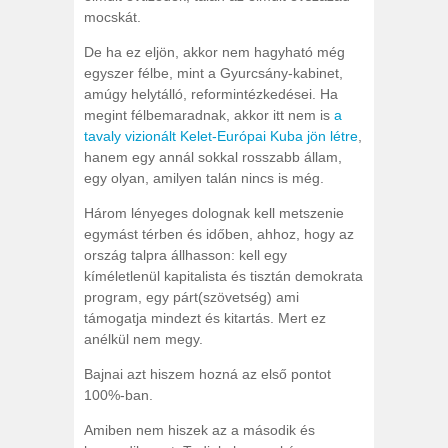
mocskát.
De ha ez eljön, akkor nem hagyható még
egyszer félbe, mint a Gyurcsány-kabinet,
amúgy helytálló, reformintézkedései. Ha
megint félbemaradnak, akkor itt nem is
a
tavaly vizionált Kelet-Európai Kuba jön létre
,
hanem egy annál sokkal rosszabb állam,
egy olyan, amilyen talán nincs is még.
Három lényeges dolognak kell metszenie
egymást térben és időben, ahhoz, hogy az
ország talpra állhasson: kell egy
kíméletlenül kapitalista és tisztán demokrata
program, egy párt(szövetség) ami
támogatja mindezt és kitartás. Mert ez
anélkül nem megy.
Bajnai azt hiszem hozná az első pontot
100%-ban.
Amiben nem hiszek az a második és