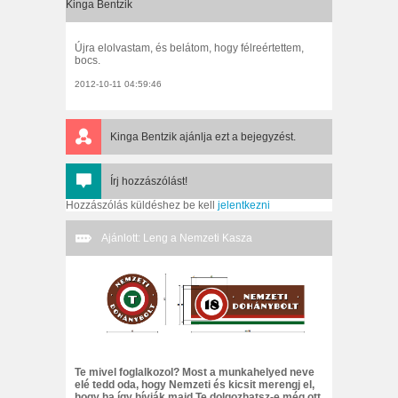
Kinga Bentzik
Újra elolvastam, és belátom, hogy félreértettem,
bocs.
2012-10-11 04:59:46
Kinga Bentzik
ajánlja ezt a bejegyzést.
Írj hozzászólást!
Hozzászólás küldéshez be kell
jelentkezni
Ajánlott: Leng a Nemzeti Kasza
Te mivel foglalkozol? Most a munkahelyed neve
elé tedd oda, hogy Nemzeti és kicsit merengj el,
hogy ha így hívják majd Te dolgozhatsz-e még ott.