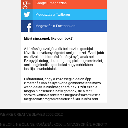
Google+ megosztás
Megosztás a Twitteren
Megosztás a Facebookon
Miért nincsenek like gombok?
A közösségi szolgáltatók beillesztett gombjai
követik a tevékenységedet amíg netezel. Ezzel jobb
és célzottabb hirdetési élményt nyújtanak neked.
Ez egy jó dolog, de a rengeteg pici programrészlet,
ami megjeleníti a gombokat nagy mértékben
lassítja a weboldalakat.
Előfordulhat, hogy a közösségi oldalon épp
kimaradás van és ilyenkor a gombokat tartalmazó
weboldalak is hibákat generálnak. Ezért ezen a
blogon nincsenek a natív gombok, de a fenti
sorokra kattintva tökéletes megosztásokat tudsz a
megszokott programrészletek nélkül is készíteni.
WE ARE CREATIVE SLAVES 2002-2012
NE LOPJ, NE ÖLJ, NE PARÁZNÁLKODJ… MI VAGYOK ÉN, ROBOT?