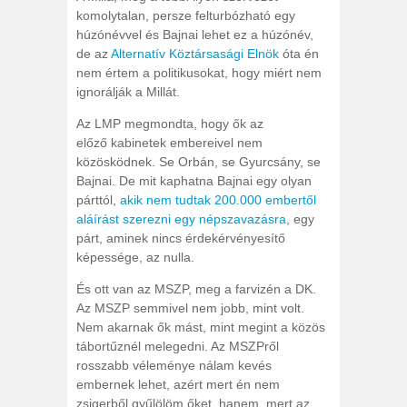
komolytalan, persze felturbózható egy
húzónévvel és Bajnai lehet ez a húzónév,
de az
Alternatív Köztársasági Elnök
óta én
nem értem a politikusokat, hogy miért nem
ignorálják a Millát.
Az LMP megmondta, hogy ők az
előző kabinetek embereivel nem
közösködnek. Se Orbán, se Gyurcsány, se
Bajnai. De mit kaphatna Bajnai egy olyan
párttól,
akik nem tudtak 200.000 embertől
aláírást szerezni egy népszavazásra
, egy
párt, aminek nincs érdekérvényesítő
képessége, az nulla.
És ott van az MSZP, meg a farvizén a DK.
Az MSZP semmivel nem jobb, mint volt.
Nem akarnak ők mást, mint megint a közös
tábortűznél melegedni. Az MSZPről
rosszabb véleménye nálam kevés
embernek lehet, azért mert én nem
zsigerből gyűlölöm őket, hanem, mert az