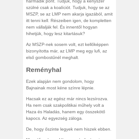
harmadik pont. Tudjuk, hogy a kényszer
szülné csak a koalíciót. Tudjuk, hogy se az
MSZP, se az LMP nem akarja igazából, amit
itt tenni kell. Részeiben igen, de kompletten
nem vállalják fel. És innentől hogyan
hihetjük, hogy lesz kitartásuk?
Az MSZP-nek sosem volt, ezt kellőképpen
bizonyította már, az LMP meg egy lufi, az
első gombostűnél meghalt.
Reményhal
Ezek alapján nem gondolom, hogy
Bajnainak most kéne színre lépnie.
Hacsak ez az egész már nincs lezsírozva.
Ha nem csak szakpolitikai műhely volt a
Haza és Haladás, hanem egy összekötő
kapocs. Az egyezség záloga.
De, hogy őszinte legyek nem hiszek ebben.