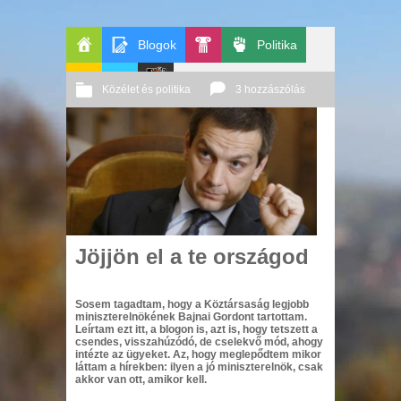
Blogok
Politika
Főoldal
Pop-
Közélet és politika
3 hozzászólás
GeekZone
Apablog
Le
Kult
2012 10. 10.
Őri András
Patito
Journal
Jöjjön el a te országod
Sosem tagadtam, hogy a Köztársaság legjobb
miniszterelnökének Bajnai Gordont tartottam.
Leírtam ezt itt, a blogon is, azt is, hogy tetszett a
csendes, visszahúzódó, de cselekvő mód, ahogy
intézte az ügyeket. Az, hogy meglepődtem mikor
láttam a hírekben: ilyen a jó miniszterelnök, csak
akkor van ott, amikor kell.