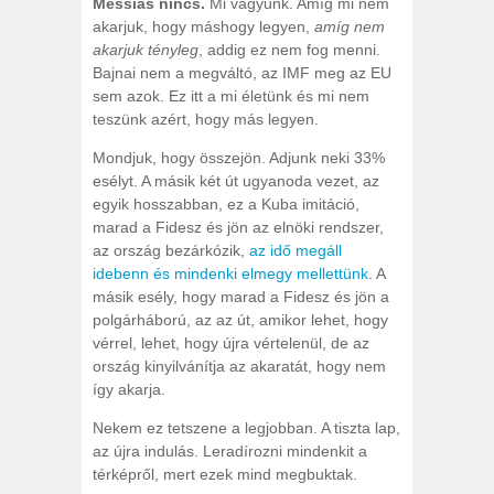
Messiás nincs.
Mi vagyunk. Amíg mi nem
akarjuk, hogy máshogy legyen,
amíg nem
akarjuk tényleg
, addig ez nem fog menni.
Bajnai nem a megváltó, az IMF meg az EU
sem azok. Ez itt a mi életünk és mi nem
teszünk azért, hogy más legyen.
Mondjuk, hogy összejön. Adjunk neki 33%
esélyt. A másik két út ugyanoda vezet, az
egyik hosszabban, ez a Kuba imitáció,
marad a Fidesz és jön az elnöki rendszer,
az ország bezárkózik,
az idő megáll
idebenn és mindenki elmegy mellettünk
. A
másik esély, hogy marad a Fidesz és jön a
polgárháború, az az út, amikor lehet, hogy
vérrel, lehet, hogy újra vértelenül, de az
ország kinyilvánítja az akaratát, hogy nem
így akarja.
Nekem ez tetszene a legjobban. A tiszta lap,
az újra indulás. Leradírozni mindenkit a
térképről, mert ezek mind megbuktak.