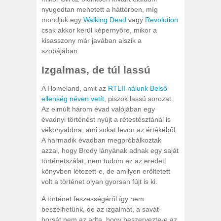
nyugodtan mehetett a háttérben, míg
mondjuk egy
Walking Dead
vagy
Revolution
csak akkor kerül képernyőre, mikor a
kisasszony már javában alszik a
szobájában.
Izgalmas, de túl lassú
A Homeland, amit az
RTLII nálunk Belső
ellenség néven vetít
, piszok lassú sorozat.
Az elmúlt három évad valójában egy
évadnyi történést nyújt a rétestésztánál is
vékonyabbra, ami sokat levon az értékéből.
A harmadik évadban megpróbálkoztak
azzal, hogy Brody lányának adnak egy saját
történetszálat, nem tudom ez az eredeti
könyvben létezett-e, de amilyen erőltetett
volt a történet olyan gyorsan fújt is ki.
A történet feszességéről így nem
beszélhetünk, de az izgalmát, a savát-
borsát nem az adta, hogy beszervezte-e az