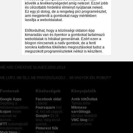
követik a tevékenységedet amíg netezel. Ezzel jobb
és célzottabb hirdetési élményt nyújtanak neked.
Ez egy jó dolog, de a rengeteg pici programrészlet,
ami megjeleníti a gombokat nagy mértékben
lassítja a weboldalakat.
Előfordulhat, hogy a közösségi oldalon épp
kimaradás van és ilyenkor a gombokat tartalmazó
weboldalak is hibákat generálnak. Ezért ezen a
blogon nincsenek a natív gombok, de a fenti
sorokra kattintva tökéletes megosztásokat tudsz a
megszokott programrészletek nélkül is készíteni.
WE ARE CREATIVE SLAVES 2002-2014
NE LOPJ, NE ÖLJ, NE PARÁZNÁLKODJ… MI VAGYOK ÉN, ROBOT?
Fontosak
Közösségek
Könyvjelzők
Google Apps
Facebook oldal
Antik töltőtollak
Segítség a
Lájkolj!
Tamás tollai
mindennapokban.
Foursquare
Hol
Mikmese
Icojam
Innen
itt, hol ott vagyok.
varróblogja
vannak az
Google+
Ez jó
Minden textilből.
ikonok…
lesz, még kicsit
VMC blog
Ezt
IFTT
Automatizált
gyerek…
pénzért írom.
mindennapok.
Pinterest fiók
Mailchimp
A
Szép képek