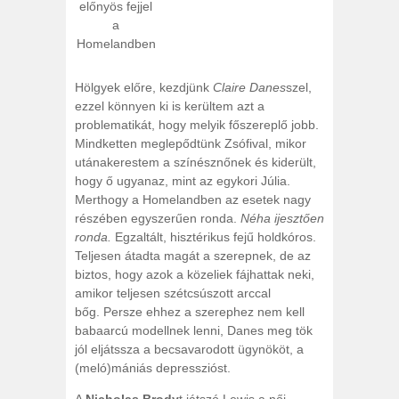
előnyös fejjel
a
Homelandben
Hölgyek előre, kezdjünk
Claire Danes
szel,
ezzel könnyen ki is kerültem azt a
problematikát, hogy melyik főszereplő jobb.
Mindketten meglepődtünk Zsófival, mikor
utánakerestem a színésznőnek és kiderült,
hogy ő ugyanaz, mint az egykori Júlia.
Merthogy a Homelandben az esetek nagy
részében egyszerűen ronda.
Néha ijesztően
ronda.
Egzaltált, hisztérikus fejű holdkóros.
Teljesen átadta magát a szerepnek, de az
biztos, hogy azok a közeliek fájhattak neki,
amikor teljesen szétcsúszott arccal
bőg. Persze ehhez a szerephez nem kell
babaarcú modellnek lenni, Danes meg tök
jól eljátssza a becsavarodott ügynököt, a
(meló)mániás depresszióst.
A
Nicholas Brody
t játszó Lewis a női