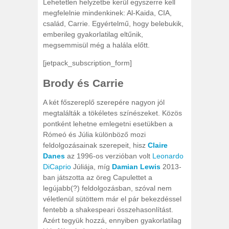
Lehetetlen helyzetbe kerül egyszerre kell
megfelelnie mindenkinek: Al-Kaida, CIA,
család, Carrie. Egyértelmű, hogy belebukik,
emberileg gyakorlatilag eltűnik,
megsemmisül még a halála előtt.
[jetpack_subscription_form]
Brody és Carrie
A két főszereplő szerepére nagyon jól
megtalálták a tökéletes színészeket. Közös
pontként lehetne emlegetni esetükben a
Rómeó és Júlia különböző mozi
feldolgozásainak szerepeit, hisz
Claire
Danes
az 1996-os verzióban volt
Leonardo
DiCaprio
Júliája, míg
Damian Lewis
2013-
ban játszotta az öreg Capulettet a
legújabb(?) feldolgozásban, szóval nem
véletlenül sütöttem már el pár bekezdéssel
fentebb a shakespeari összehasonlítást.
Azért tegyük hozzá, ennyiben gyakorlatilag