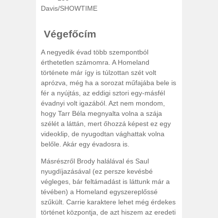
Davis/SHOWTIME
Végefőcím
A negyedik évad több szempontból
érthetetlen számomra. A Homeland
története már így is túlzottan szét volt
aprózva, még ha a sorozat műfajába bele is
fér a nyújtás, az eddigi sztori egy-másfél
évadnyi volt igazából. Azt nem mondom,
hogy Tarr Béla megnyalta volna a szája
szélét a láttán, mert őhozzá képest ez egy
videoklip, de nyugodtan vághattak volna
belőle. Akár egy évadosra is.
Másrészről Brody halálával és Saul
nyugdíjazásával (ez persze kevésbé
végleges, bár feltámadást is láttunk már a
tévében) a Homeland egyszereplőssé
szűkült. Carrie karaktere lehet még érdekes
történet központja, de azt hiszem az eredeti