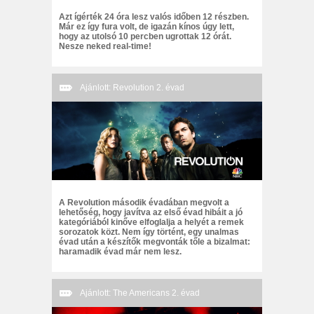
Azt ígérték 24 óra lesz valós időben 12 részben.
Már ez így fura volt, de igazán kínos úgy lett,
hogy az utolsó 10 percben ugrottak 12 órát.
Nesze neked real-time!
Ajánlott: Revolution 2. évad
A Revolution második évadában megvolt a
lehetőség, hogy javítva az első évad hibáit a jó
kategóriából kinőve elfoglalja a helyét a remek
sorozatok közt. Nem így történt, egy unalmas
évad után a készítők megvonták tőle a bizalmat:
haramadik évad már nem lesz.
Ajánlott: The Americans 2. évad