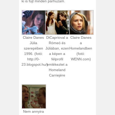
ki is fújt minden párhuzam.
Claire Danes
DiCaprioval a
Claire Danes
Júlia
Rómeó és
a
szerepében
Júliában, ezen
Homelandben
1996. (fotó:
a képen a
(fotó:
http://0-
félprofil
WENN.com)
23.blogspot.hu/)
emlékeztet a
Homeland
Carriejére
Nem annyira