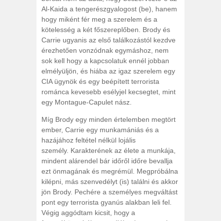
Al-Kaida a tengerészgyalogost (be), hanem
hogy miként fér meg a szerelem és a
kötelesség a két főszereplőben. Brody és
Carrie ugyanis az első találkozástól kezdve
érezhetően vonzódnak egymáshoz, nem
sok kell hogy a kapcsolatuk ennél jobban
elmélyüljön, és hiába az igaz szerelem egy
CIA ügynök és egy beépített terrorista
románca kevesebb esélyjel kecsegtet, mint
egy Montague-Capulet nász.
Míg Brody egy minden értelemben megtört
ember, Carrie egy munkamániás és a
hazájához feltétel nélkül lojális
személy. Karakterének az élete a munkája,
mindent alárendel bár időről időre bevallja
ezt önmagának és megrémül. Megpróbálna
kilépni, más szenvedélyt (is) találni és akkor
jön Brody. Pechére a személyes megváltást
pont egy terrorista gyanús alakban leli fel.
Végig aggódtam kicsit, hogy a