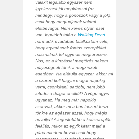
valakit legalább egyszer nem
igyekeznek jól megkínozni (az
mindegy, hogy a gonoszok vagy a jók),
csak hogy megtudjanak valami
életbevágót. Nem kevés olyan eset
van, legutóbb talán a
Walking Dead
harmadik évadában találkoztam vele,
hogy egymásnak fontos szereplőket
használnak fel egymás megtörésére.
Nos, ez a kínzással megtörés nekem
hülyeségnek tűnik a megkínzott
esetében. Ha elárulja egyszer, akkor mi
a szarért kell hagyni magát napokig
verni, csonkítani, satöbbi, nem jobb
letudni a dolgot enélkül? A vége úgyis
ugyanaz. Ha meg már napokig
szenved, akkor mi a bús faszért teszi
tönkre az egészet azzal, hogy mégis
bevallja? A legostobább a kétszereplős
felállás, mikor az egyik kitart majd a
párja mindent bevall csak hogy
megmentse. Hát minek szenvedett