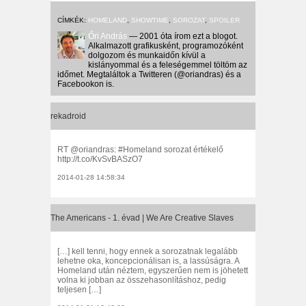
CÍMKÉK:
HOMELAND
,
SHOWTIME
,
SOROZAT
,
SPOILER
Őri András
— 2001 óta írom ezt a blogot.
Alkalmazott grafikusként, programozóként
dolgozom és munkaidőn kívül a
kislányommal és a feleségemmel töltöm az
időmet. Megtaláltok a Twitteren (@oriandras) és a
Facebookon is.
rekadroid
RT @oriandras: #Homeland sorozat értékelő
http://t.co/KvSvBASzO7
2014-01-28 14:58:34
The Americans - 1. évad | We Are Creative Slaves
[…] kell tenni, hogy ennek a sorozatnak legalább
lehetne oka, koncepcionálisan is, a lassúságra. A
Homeland után néztem, egyszerűen nem is jöhetett
volna ki jobban az összehasonlításhoz, pedig
teljesen […]