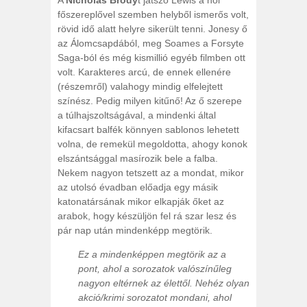
főszereplővel szemben helyből ismerős volt,
rövid idő alatt helyre sikerült tenni. Jonesy ő
az Álomcsapdából, meg Soames a Forsyte
Saga-ból és még kismillió egyéb filmben ott
volt. Karakteres arcú, de ennek ellenére
(részemről) valahogy mindig elfelejtett
színész. Pedig milyen kitűnő! Az ő szerepe
a túlhajszoltságával, a mindenki által
kifacsart balfék könnyen sablonos lehetett
volna, de remekül megoldotta, ahogy konok
elszántsággal masírozik bele a falba.
Nekem nagyon tetszett az a mondat, mikor
az utolsó évadban előadja egy másik
katonatársának mikor elkapják őket az
arabok, hogy készüljön fel rá szar lesz és
pár nap után mindenképp megtörik.
Ez a mindenképpen megtörik az a
pont, ahol a sorozatok valószínűleg
nagyon eltérnek az élettől. Nehéz olyan
akció/krimi sorozatot mondani, ahol