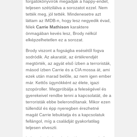
forgatókönyvírók megadják a happy-endet,
teljesen szétzilálva a sorozatot ezzel. Nem
tették meg, jól tették. Mindenesetre azt
láttam az IMDB-n, hogy lesz negyedik évad,
félek
Carrie Mathison
karaktere
önmagában kevés lesz, Brody nélkül
elképzelhetetlen ez a sorozat.
Brody viszont a fogságba esésétől fogva
sodródik. Az akaratát, az értékrendjét
megtörték, az agyát első ízben a terroristák,
másod ízben Carrie és a CIA mossa át, ami
ezek után marad belőle, az nem igen ember
már. Kettős ügynökként az élete, igazi
szopóroller. Megpróbálja a feleségével és
gyerekeivel rendbe tenni a kapcsolatát, de a
terroristák ebbe belerondítanak. Mikor ezen
túllendül és épp nyeregben érezhetné
magát Carrie lebuktatja és a kapcsolatuk
fellángol, míg a családját gyakorlatilag
teljesen elveszti.