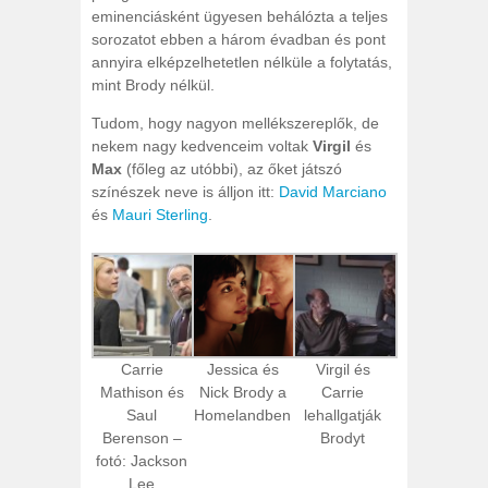
eminenciásként ügyesen behálózta a teljes
sorozatot ebben a három évadban és pont
annyira elképzelhetetlen nélküle a folytatás,
mint Brody nélkül.
Tudom, hogy nagyon mellékszereplők, de
nekem nagy kedvenceim voltak
Virgil
és
Max
(főleg az utóbbi), az őket játszó
színészek neve is álljon itt:
David Marciano
és
Mauri Sterling
.
Carrie
Jessica és
Virgil és
Mathison és
Nick Brody a
Carrie
Saul
Homelandben
lehallgatják
Berenson –
Brodyt
fotó: Jackson
Lee