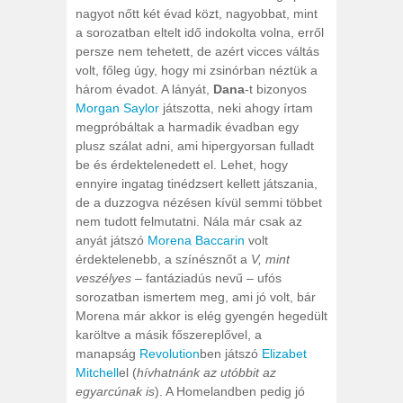
nagyot nőtt két évad közt, nagyobbat, mint
a sorozatban eltelt idő indokolta volna, erről
persze nem tehetett, de azért vicces váltás
volt, főleg úgy, hogy mi zsinórban néztük a
három évadot. A lányát,
Dana
-t bizonyos
Morgan Saylor
játszotta, neki ahogy írtam
megpróbáltak a harmadik évadban egy
plusz szálat adni, ami hipergyorsan fulladt
be és érdektelenedett el. Lehet, hogy
ennyire ingatag tinédzsert kellett játszania,
de a duzzogva nézésen kívül semmi többet
nem tudott felmutatni. Nála már csak az
anyát játszó
Morena Baccarin
volt
érdektelenebb, a színésznőt a
V, mint
veszélyes
– fantáziadús nevű – ufós
sorozatban ismertem meg, ami jó volt, bár
Morena már akkor is elég gyengén hegedült
karöltve a másik főszereplővel, a
manapság
Revolution
ben játszó
Elizabet
Mitchell
el (
hívhatnánk az utóbbit az
egyarcúnak is
). A Homelandben pedig jó