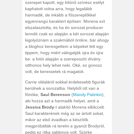
szerepet kapott, egy kitűnő színész esélyt
kaphatott volna arra, hogy legalább
harmadik, de inkább a főszereplőkkel
egyenrangú karaktert építsen. Morena ezt
elszalasztotta, és ha én sorozat producer
lennék csak ez alapján a két sorozat alapján
kigolyóznám a szakmából örökre, bár ahogy
a bloghoz keresgettem a képeket lett egy
tippem, hogy miért válogatják újra és újra
be: a fotói alapján a szereposztó dívány
otthonos hely lehet neki. Oké, ez gonosz
volt, de keressetek rá magatok.
Carrie oldaláról sokkal érdekesebb figurák
kerülnek a sorozatba. Helyből ott van a
főnöke,
Saul Berenson
(
Mandy Patinkin
),
aki hozza azt a harmadik helyet, amit a
Jessica Brody
-t alakító Morena elbliccelt.
Saul karakterének még az se ártott sokat,
mikor az első évadban a készítők
megpróbálták rá terelni a gyanút Brodyról,
pedig ez ritka sablonos volt. Szürke