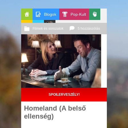
Blogok
Pop-Kult
Főoldal
Politika
Filmek és sorozatok
5 hozzászólás
GeekZone
Apablog
Le
2014 01. 28.
Őri András
Patito
Journal
SPOILERVESZÉLY!
Homeland (A belső
ellenség)