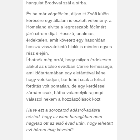
hangulat Brodyval szál a sírba.
És ha már végefőcím, álljon itt Zsófi külön
kérésére egy általam is osztott vélemény. a
Homeland elvitte a legrosszabb főcímért
járó citrom díjat. Hosszú, unalmas,
érdektelen, amit követett egy hasonlóan
hosszú visszatekintő blokk is minden egyes
rész elején.
Írhatnék még arról, hogy milyen érdekesen
alakul az utolsó évadban Carrie terhessége,
ami időtartamában egy elefántéval kéne
hogy vetekedjen, bár lehet csak a felirat
fordítás volt pontatlan, de egy kérdéssel
zárnám csak, hátha valamelyik rajongó
válaszol nekem a hozzászólások közt:
Ha te ezt a sorozatod adásról-adásra
nézted, hogy az isten haragjában nem
hagytad ott az első évad után, hogy lehetett
ezt három évig követni?