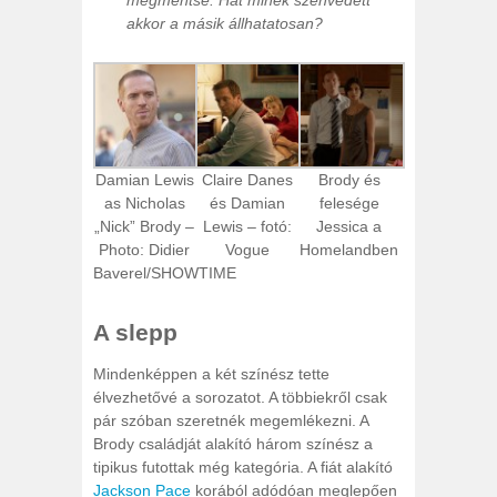
akkor a másik állhatatosan?
Damian Lewis
Claire Danes
Brody és
as Nicholas
és Damian
felesége
„Nick” Brody –
Lewis – fotó:
Jessica a
Photo: Didier
Vogue
Homelandben
Baverel/SHOWTIME
A slepp
Mindenképpen a két színész tette
élvezhetővé a sorozatot. A többiekről csak
pár szóban szeretnék megemlékezni. A
Brody családját alakító három színész a
tipikus futottak még kategória. A fiát alakító
Jackson Pace
korából adódóan meglepően