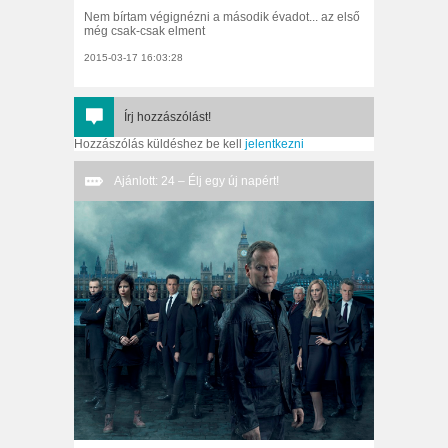
Nem bírtam végignézni a második évadot... az első
még csak-csak elment
2015-03-17 16:03:28
Írj hozzászólást!
Hozzászólás küldéshez be kell
jelentkezni
Ajánlott: 24 – Élj egy új napért!