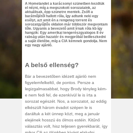
A Homelandet a karácsonyi szünetben kezdtük
el nézni, míg a megszokott sorozataink, az
aktuálisak, épp szünetre mentek. Zsófi a
barátnőjétől hallott róla, így adtunk neki egy
esélyt, azt amit én a rengeteg torrent és
sorozatgyűjtős oldalon már többször megvontam
tőle. Ugyanis a bevezető amit írnak róla kb így
hangzik: Egy amerikai tengerészgyalogos 8 év
rabság után hazatér és megpróbál beilleszkedni
a saját életébe, míg a CIA kémnek gondolja. Nem
egy nagy ajánló.
A belső ellenség?
Bár a bevezetőben idézett ajánló nem
figyelemfelkeltő, de pontos. Persze a
legizgalmasabbat, hogy Brody tényleg kém-
e nem fedi fel, de ezenkívül le is írta a
sorozat egészét. Nos, a sorozatot, az eddig
elkészült három évadot szépen le is
daráltuk a két ünnep közt, meg a január
elejének hosszú és ólmos estéin. Kitűnő
választás volt, hisz teljesen gyerekbarát, így
mikor Cili az ölünkben kívánt elaludni