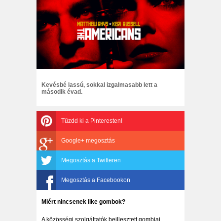
Kevésbé lassú, sokkal izgalmasabb lett a
második évad.
Tűzdd ki a Pinteresten!
Google+ megosztás
Megosztás a Twitteren
Megosztás a Facebookon
Miért nincsenek like gombok?
A közösségi szolgáltatók beillesztett gombjai