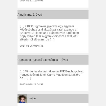
2014-01-31 16:46:03
Americans: 2. évad
[…] a KGB ügynökök gyereke egy egyházi
közösséghez csatlakozással száll szembe a
szüleivel. A Homeland után nagyon aggódtam,
hogy milyen lesz a gyerekszínészes szál, ott
sikerült jól elbaszni, de […]
2014-06-26 04:45:45
Homeland (A belső ellenség), a 4. évad
[…] Mindenesetre azt láttam az IMDB-n, hogy lesz
negyedik évad, félek Carrie Mathison karaktere
ön… […]
2015-01-19 21:04:59
sabe