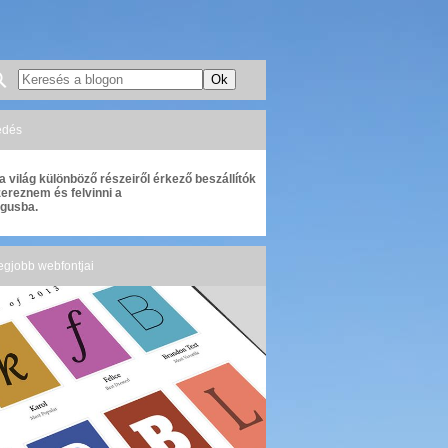
kedés
a világ különböző részeiről érkező beszállítók
zereznem és felvinni a
gusba.
legjobb webfontjai