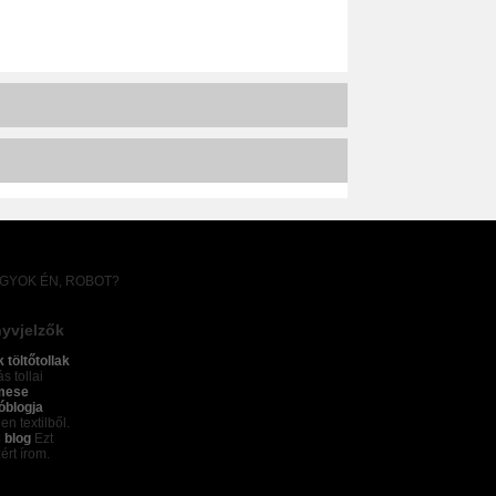
AGYOK ÉN, ROBOT?
yvjelzők
k töltőtollak
s tollai
mese
óblogja
en textilből.
 blog
Ezt
ért írom.