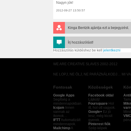
Nagyn jók!
2012-09-27 13:50:57
Kinga Bentzik
ajánlja ezt a bejegyzést.
Írj hozzászólást!
Hozzászólás küldéshez be kell
jelentkezni
WE ARE CREATIVE SLAVES 2002-2012
NE LOPJ, NE ÖLJ, NE PARÁZNÁLKODJ… MI V
Fontosak
Közösségek
Kön
Google Apps
Facebook oldal
Anti
Segítség a
Lájkolj!
Tamá
mindennapokban.
Foursquare
Hol
Mik
Icojam
Innen
itt, hol ott vagyok.
varr
vannak az
Google+
Ez jó
Mind
ikonok…
lesz, még kicsit
VMC
IFTT
Automatizált
gyerek…
pénz
mindennapok.
Pinterest fiók
Mailchimp
A
Szép képek