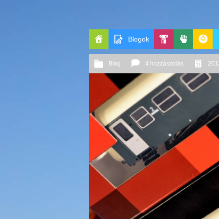
Blogok
Főoldal
Pop-
Politika
GeekZo
A
Blog
4 hozzászólás
2012
Kult