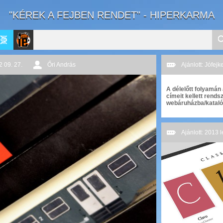
"KÉREK A FEJBEN RENDET" - HIPERKARMA
ne
pablog
Le
 09. 27.
Őri András
Ajánlott: Jófej
Patito
A délelőtt folyamán 
címeit kellett rends
Journal
webáruházba/kataló
Ajánlott: 2013 