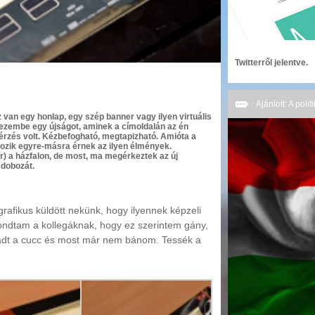
Twitterről jelentve.
Ajánlott: A poli
 van egy honlap, egy szép banner vagy ilyen virtuális
kezembe egy újságot, aminek a címoldalán az én
érzés volt. Kézbefogható, megtapizható. Amióta a
ozik egyre-másra érnek az ilyen élmények.
) a házfalon, de most, ma megérkeztek az új
 dobozát.
rafikus küldött nekünk, hogy ilyennek képzeli
ondtam a kollegáknak, hogy ez szerintem gány,
adt a cucc és most már nem bánom. Tessék a