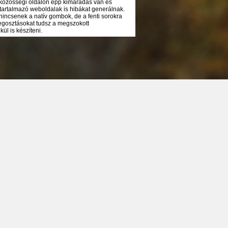
 közösségi oldalon épp kimaradás van és
tartalmazó weboldalak is hibákat generálnak.
nincsenek a natív gombok, de a fenti sorokra
megosztásokat tudsz a megszokott
ül is készíteni.