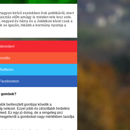
agyon kirívó esetekben írok politikáról, mert
lasztás előtt amúgy is minden tele lesz vele.
 negyed év hátra és a Jobbikon kívül csak a
 ők se igazán, inkább a kormány nyomja a
nteresten!
osztás
Twitteren
 Facebookon
ke gombok?
tók beillesztett gombjai követik a
 netezel. Ezzel jobb és célzottabb hirdetési
ked. Ez egy jó dolog, de a rengeteg pici
megjeleníti a gombokat nagy mértékben lassítja