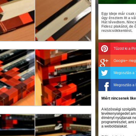
Egy ideje már csak n
úgy éreztem itt a vá
Hát tévedtem. Nincs
Fidesz plakátol, de
rezsicsökkentést.
Tűzdd ki a Pi
Google+ meg
Megosztás a 
Megosztás a
Miért nincsenek li
A közösségi szolgálta
tevékenységedet amíg
élményt nyújtanak ne
programrészlet, ami 
a weboldalakat.