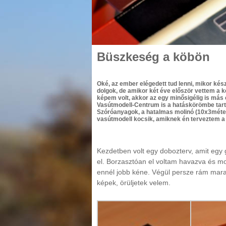
Büszkeség a köbön
Oké, az ember elégedett tud lenni, mikor kész
dolgok, de amikor két éve először vettem a 
képem volt, akkor az egy minősigélig is más 
Vasútmodell-Centrum is a hatáskörömbe tart
Szóróanyagok, a hatalmas molinó (10x3méter
vasútmodell kocsik, amiknek én terveztem a
Kezdetben volt egy dobozterv, amit egy g
el. Borzasztóan el voltam havazva és m
ennél jobb kéne. Végül persze rám mar
képek, örüljetek velem.