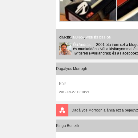
CÍMKÉK:
MUNKA
,
WEB ÉS DESIGN
Őri András
— 2001 óta írom ezt a blogo
és munkaidőn kívül a kislányommal és 
Twitteren (@oriandras) és a Facebooko
Dagályos Morrogh
Kúl!
2012-09-27 12:18:21
Dagályos Morrogh
ajánlja ezt a bejegyz
Kinga Bentzik