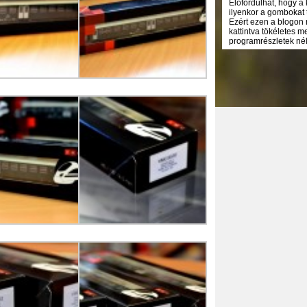
Előfordulhat, hogy a
ilyenkor a gombokat 
Ezért ezen a blogon 
kattintva tökéletes 
programrészletek nélk