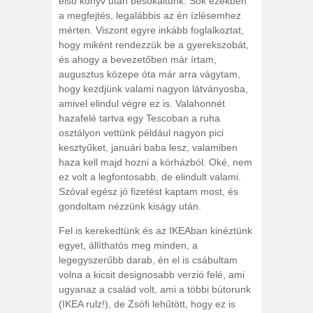
első könyv után besokaltunk. Sok ezekben
a megfejtés, legalábbis az én ízlésemhez
mérten. Viszont egyre inkább foglalkoztat,
hogy miként rendezzük be a gyerekszobát,
és ahogy a bevezetőben már írtam,
augusztus közepe óta már arra vágytam,
hogy kezdjünk valami nagyon látványosba,
amivel elindul végre ez is. Valahonnét
hazafelé tartva egy Tescoban a ruha
osztályon vettünk például nagyon pici
kesztyűket, januári baba lesz, valamiben
haza kell majd hozni a kórházból. Oké, nem
ez volt a legfontosabb, de elindult valami.
Szóval egész jó fizetést kaptam most, és
gondoltam nézzünk kiságy után.
Fel is kerekedtünk és az IKEAban kinéztünk
egyet, állíthatós meg minden, a
legegyszerűbb darab, én el is csábultam
volna a kicsit designosabb verzió felé, ami
ugyanaz a család volt, ami a többi bútorunk
(IKEA rulz!), de Zsófi lehűtött, hogy ez is