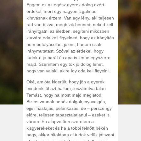
Engem ez az egész gyerek dolog azért
érdekel, mert egy nagyon izgalmas
kihívásnak érzem. Van egy lény, aki teljesen
rád van bízva, megbízik benned, neked kell
irányítgatni az életben, segíteni miközben
kurvára oda kell figyelned, hogy az irányítás
nem befolyásolást jelent, hanem csak
iránymutatást. Szóval az érdekel, hogy
tudok-e jó barát és apa is lenne egyszerre
majd. Szerintem egy tök jó dolog lehet,
hogy van valaki, akire így oda kell figyelni.
Oké, amióta kiderült, hogy jön a gyerek
mindenkitől azt hallom, leszámítva talán
Tamást, hogy na most majd meglátod.
Biztos vannak nehéz dolgok, nyavajgás,
éjjeli hasfájás, pelenkázás, de – persze így
előre, teljesen tapasztalatlanul – ezeket is
várom. Én alapvetően szeretem a
kisgyerekeket és ha a többi felnőtt békén
hagy, akkor általában el tudok velük játszani