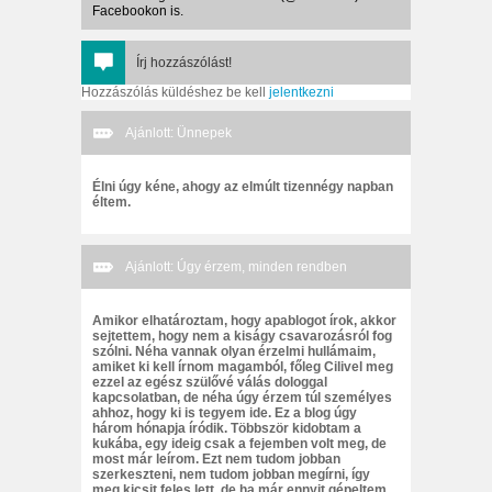
Facebookon is.
Írj hozzászólást!
Hozzászólás küldéshez be kell
jelentkezni
Ajánlott: Ünnepek
Élni úgy kéne, ahogy az elmúlt tizennégy napban
éltem.
Ajánlott: Úgy érzem, minden rendben
Amikor elhatároztam, hogy apablogot írok, akkor
sejtettem, hogy nem a kiságy csavarozásról fog
szólni. Néha vannak olyan érzelmi hullámaim,
amiket ki kell írnom magamból, főleg Cilivel meg
ezzel az egész szülővé válás dologgal
kapcsolatban, de néha úgy érzem túl személyes
ahhoz, hogy ki is tegyem ide. Ez a blog úgy
három hónapja íródik. Többször kidobtam a
kukába, egy ideig csak a fejemben volt meg, de
most már leírom. Ezt nem tudom jobban
szerkeszteni, nem tudom jobban megírni, így
meg kicsit feles lett, de ha már ennyit gépeltem