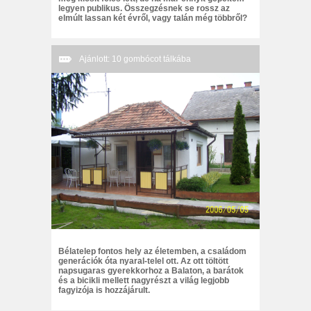
legyen publikus. Összegzésnek se rossz az
elmúlt lassan két évről, vagy talán még többről?
Ajánlott: 10 gombócot tálkába
Bélatelep fontos hely az életemben, a családom
generációk óta nyaral-telel ott. Az ott töltött
napsugaras gyerekkorhoz a Balaton, a barátok
és a bicikli mellett nagyrészt a világ legjobb
fagyizója is hozzájárult.