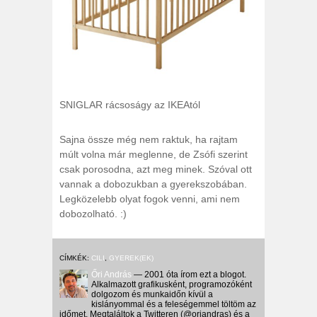
SNIGLAR rácsoságy az IKEAtól
Sajna össze még nem raktuk, ha rajtam
múlt volna már meglenne, de Zsófi szerint
csak porosodna, azt meg minek. Szóval ott
vannak a dobozukban a gyerekszobában.
Legközelebb olyat fogok venni, ami nem
dobozolható. :)
CÍMKÉK:
CILI
,
GYEREK(EK)
Őri András
— 2001 óta írom ezt a blogot.
Alkalmazott grafikusként, programozóként
dolgozom és munkaidőn kívül a
kislányommal és a feleségemmel töltöm az
időmet. Megtaláltok a Twitteren (@oriandras) és a