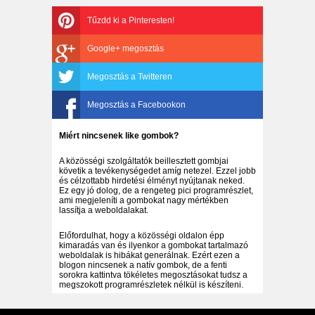
Tűzdd ki a Pinteresten!
Google+ megosztás
Megosztás a Twitteren
Megosztás a Facebookon
Miért nincsenek like gombok?
A közösségi szolgáltatók beillesztett gombjai
követik a tevékenységedet amíg netezel. Ezzel jobb
és célzottabb hirdetési élményt nyújtanak neked.
Ez egy jó dolog, de a rengeteg pici programrészlet,
ami megjeleníti a gombokat nagy mértékben
lassítja a weboldalakat.
Előfordulhat, hogy a közösségi oldalon épp
kimaradás van és ilyenkor a gombokat tartalmazó
weboldalak is hibákat generálnak. Ezért ezen a
blogon nincsenek a natív gombok, de a fenti
sorokra kattintva tökéletes megosztásokat tudsz a
megszokott programrészletek nélkül is készíteni.