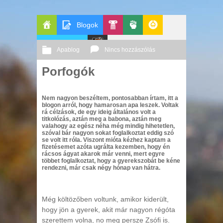
Blogok
Főoldal
Apablog
Pop-
Politika
GeekZone
Apablog
Nincs hozzászólás
Le
Kult
Porfogók
2011 09. 05.
Őri András
Patito
Nem nagyon beszéltem, pontosabban írtam, itt a
Journal
blogon arról, hogy hamarosan apa leszek. Voltak
rá célzások, de egy ideig általános volt a
titkolózás, aztán meg a babona, aztán meg
valahogy az egész néha még mindig hihetetlen,
szóval bár nagyon sokat foglalkoztat eddig szó
se volt itt róla. Viszont mióta kézhez kaptam a
fizetésemet azóta ugrálta kezemben, hogy én
rácsos ágyat akarok már venni, mert egyre
többet foglalkoztat, hogy a gyerekszobát be kéne
rendezni, már csak négy hónap van hátra.
Még költözőben voltunk, amikor kiderült,
hogy jön a gyerek, akit már nagyon régóta
szerettem volna, no meg persze Zsófi is.