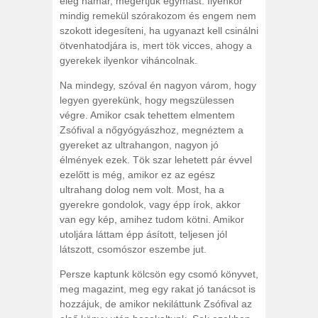
elég hamar, megértjük egymást. Ilyenkor
mindig remekül szórakozom és engem nem
szokott idegesíteni, ha ugyanazt kell csinálni
ötvenhatodjára is, mert tök vicces, ahogy a
gyerekek ilyenkor viháncolnak.
Na mindegy, szóval én nagyon várom, hogy
legyen gyerekünk, hogy megszülessen
végre. Amikor csak tehettem elmentem
Zsófival a nőgyógyászhoz, megnéztem a
gyereket az ultrahangon, nagyon jó
élmények ezek. Tök szar lehetett pár évvel
ezelőtt is még, amikor ez az egész
ultrahang dolog nem volt. Most, ha a
gyerekre gondolok, vagy épp írok, akkor
van egy kép, amihez tudom kötni. Amikor
utoljára láttam épp ásított, teljesen jól
látszott, csomószor eszembe jut.
Persze kaptunk kölcsön egy csomó könyvet,
meg magazint, meg egy rakat jó tanácsot is
hozzájuk, de amikor nekiláttunk Zsófival az