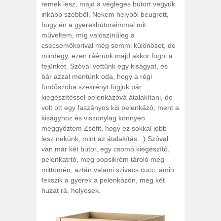
remek lesz, majd a végleges bútort vegyük
inkább szebből. Nekem helyből beugrott,
hogy én a gyerekbútoraimmal mit
műveltem, míg valószínűleg a
csecsemőkorival még semmi különöset, de
mindegy, ezen ráérünk majd akkor fogni a
fejünket. Szóval vettünk egy kiságyat, és
bár azzal mentünk oda, hogy a régi
fürdőszoba szekrényt fogjuk pár
kiegészítéssel pelenkázóvá átalakítani, de
volt ott egy faszányos kis pelenkázó, ment a
kiságyhoz és viszonylag könnyen
meggyőztem Zsófit, hogy ez sokkal jobb
lesz nekünk, mint az átalakítás. :) Szóval
van már két bútor, egy csomó kiegészítő,
pelenkatrtó, meg popsikrém tároló meg
mittomén, aztán valami szivacs cucc, amin
fekszik a gyerek a pelenkázón, meg két
huzat rá, helyesek.