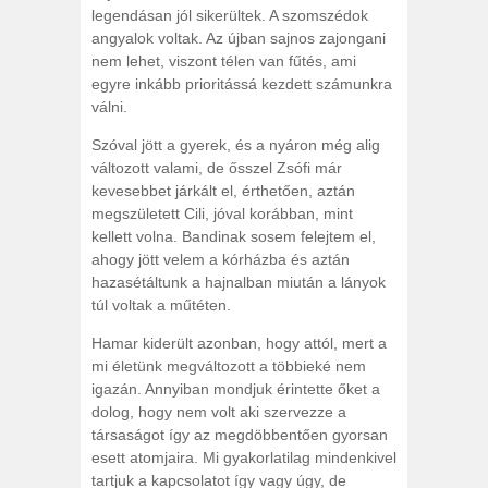
legendásan jól sikerültek. A szomszédok
angyalok voltak. Az újban sajnos zajongani
nem lehet, viszont télen van fűtés, ami
egyre inkább prioritássá kezdett számunkra
válni.
Szóval jött a gyerek, és a nyáron még alig
változott valami, de ősszel Zsófi már
kevesebbet járkált el, érthetően, aztán
megszületett Cili, jóval korábban, mint
kellett volna. Bandinak sosem felejtem el,
ahogy jött velem a kórházba és aztán
hazasétáltunk a hajnalban miután a lányok
túl voltak a műtéten.
Hamar kiderült azonban, hogy attól, mert a
mi életünk megváltozott a többieké nem
igazán. Annyiban mondjuk érintette őket a
dolog, hogy nem volt aki szervezze a
társaságot így az megdöbbentően gyorsan
esett atomjaira. Mi gyakorlatilag mindenkivel
tartjuk a kapcsolatot így vagy úgy, de