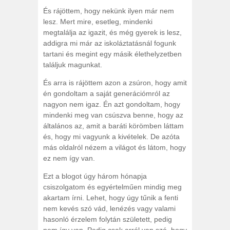
És rájöttem, hogy nekünk ilyen már nem
lesz. Mert mire, esetleg, mindenki
megtalálja az igazit, és még gyerek is lesz,
addigra mi már az iskoláztatásnál fogunk
tartani és megint egy másik élethelyzetben
találjuk magunkat.
És arra is rájöttem azon a zsúron, hogy amit
én gondoltam a saját generációmról az
nagyon nem igaz. Én azt gondoltam, hogy
mindenki meg van csúszva benne, hogy az
általános az, amit a baráti körömben láttam
és, hogy mi vagyunk a kivételek. De azóta
más oldalról nézem a világot és látom, hogy
ez nem így van.
Ezt a blogot úgy három hónapja
csiszolgatom és egyértelműen mindig meg
akartam írni. Lehet, hogy úgy tűnik a fenti
nem kevés szó vád, lenézés vagy valami
hasonló érzelem folytán született, pedig