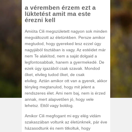
a véremben érzem ezt a
lüktetést amit ma este
érezni kell
Amióta Cili megszületett nagyon sok minden
megváltozott az életünkben. Persze amikor
megtudod, hogy gyereked lesz ezzel úgy
nagyjából tisztában is vagy. Az estéidet már
nem Te alakítod, nem a saját dolgaid a
legfontosabbak, hanem a gyermekedé. De
ezek úgy igazából csak szavak. Mondod
őket, elvileg tudod őket, de csak
elvileg. Aztán amikor ott van a gyerek, akkor
tényleg megtanulod, hogy mit jelent a
rendszeres élet. Ami nem baj, nem is érzed
annak, mert alapvetően jó, hogy vele
lehetsz. Ettől vagy boldog.
Amikor Cili megfogant mi egy elég vidám
szakaszában voltunk az életünknek, pár éve
házasodtunk és nem titkoltuk, hogy