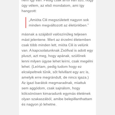
nem így van. Pedig csak arról van szó, hogy
úgy vélem, az első mondatom, ami így
hangzott:
„Amióta Cili megszületett nagyon sok
minden megváltozott az életünkben.”
másnak a szájából valószínűleg teljesen
mást jelentene. Mert az érzelmi életemben
csak több minden lett, mióta Cili is velünk
van. A kapcsolatunknak Zsófival is adott egy
pluszt, azt meg, hogy apának, szülőnek
lenni milyen úgyse lehet leírni, csak megélni
lehet. (Leírtam, pedig tudom hogy ez
elcsépeltnek tűnik, sőt felvillant egy arc is,
amelyik erre megrándult, de nincs igaza.)
Az igazi barátok megmaradnak, miattuk
sem aggódom, csak sajnálom, hogy
kölcsönösen kimaradunk egymás életének
olyan szakaszából, amibe belepillanthattam
és nagyon jó lehetne.