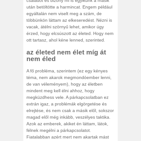
családot és bizony mi is egyikünk a másik
után betöltötte a harmincat. Engem például
egyáltalán nem viselt meg a szám, de
többünkön láttam az elkeseredést. Nézni is
vacak, átélni szörnyű lehet, amikor úgy
érzed, hogy elcsúszott az életed. Hogy nem
ott tartasz, ahol kéne lenned, szerinted.
az életed nem élet míg át
nem éled
A fő probléma, szerintem (ez egy kényes
téma, nem akarok megmondóember lenni,
de van véleményem), hogy az életben
mindent meg kell élni ahhoz, hogy
megküzdhess vele. A párkapcsolatban ez
extrán igaz, a problémák elgörgetése és
elrejtése, és nem csak a másik elől, sokszor
magad elől még inkább, veszélyes taktika.
Azok az emberek, akiket én láttam, látok,
félnek megélni a párkapcsolatot.
Fiatalabban azért mert nem akartak mást