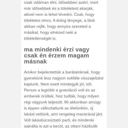
csak vidáman élni, idősebben azért, mert
már idősebbek és a tökéletest akarják,
akivel nem is lehet tévedni. Csak, hogy
tökéletes nincs. A dolog lényege, a titok
abban rejlik, hogy annyira szereted a
másikat, hogy elnézed neki a
tökéletlenségét is.
ma mindenki érzi vagy
csak én érzem magam
másnak
Amikor bejelentettük a barátainknak, hogy
gyerekünk lesz nagyon sokféle visszajelzést
kaptunk. Nem esett mindegyik jól, sőt.
Persze a legtöbb a gratuláció volt és az
emberek örültek, hisz tudták, hogy milyen
régi vágyunk teljesült. Mi akkoriban amúgy
is éppen változtattunk az életünkön, új
lakást vettünk, ami rengeteg macerával járt.
Volt lakásbúcsúztató parti, és mindenki
sajnálta is azt a kecót, az ottani házibulik