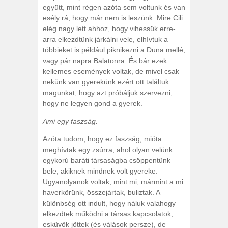
együtt, mint régen azóta sem voltunk és van
esély rá, hogy már nem is leszünk. Mire Cili
elég nagy lett ahhoz, hogy vihessük erre-
arra elkezdtünk járkálni vele, elhívtuk a
többieket is például piknikezni a Duna mellé,
vagy pár napra Balatonra. És bár ezek
kellemes események voltak, de mivel csak
nekünk van gyerekünk ezért ott találtuk
magunkat, hogy azt próbáljuk szervezni,
hogy ne legyen gond a gyerek.
Ami egy faszság.
Azóta tudom, hogy ez faszság, mióta
meghívtak egy zsúrra, ahol olyan velünk
egykorú baráti társaságba csöppentünk
bele, akiknek mindnek volt gyereke.
Ugyanolyanok voltak, mint mi, mármint a mi
haverkörünk, összejártak, buliztak. A
különbség ott indult, hogy náluk valahogy
elkezdtek működni a társas kapcsolatok,
esküvők jöttek (és válások persze), de