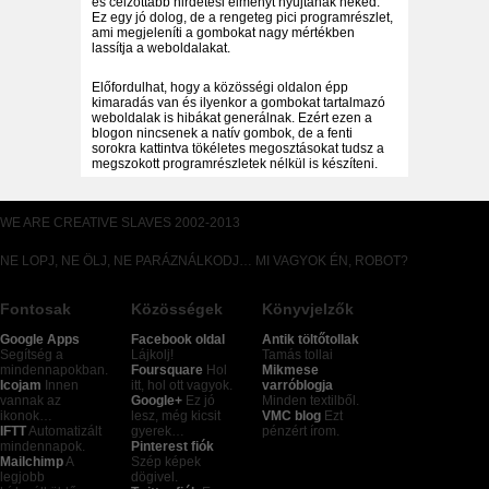
és célzottabb hirdetési élményt nyújtanak neked.
Ez egy jó dolog, de a rengeteg pici programrészlet,
ami megjeleníti a gombokat nagy mértékben
lassítja a weboldalakat.
Előfordulhat, hogy a közösségi oldalon épp
kimaradás van és ilyenkor a gombokat tartalmazó
weboldalak is hibákat generálnak. Ezért ezen a
blogon nincsenek a natív gombok, de a fenti
sorokra kattintva tökéletes megosztásokat tudsz a
megszokott programrészletek nélkül is készíteni.
WE ARE CREATIVE SLAVES 2002-2013
NE LOPJ, NE ÖLJ, NE PARÁZNÁLKODJ… MI VAGYOK ÉN, ROBOT?
Fontosak
Közösségek
Könyvjelzők
Google Apps
Facebook oldal
Antik töltőtollak
Segítség a
Lájkolj!
Tamás tollai
mindennapokban.
Foursquare
Hol
Mikmese
Icojam
Innen
itt, hol ott vagyok.
varróblogja
vannak az
Google+
Ez jó
Minden textilből.
ikonok…
lesz, még kicsit
VMC blog
Ezt
IFTT
Automatizált
gyerek…
pénzért írom.
mindennapok.
Pinterest fiók
Mailchimp
A
Szép képek
legjobb
dögivel.