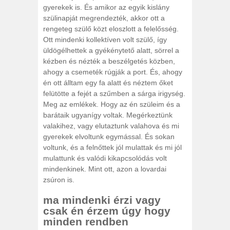
gyerekek is. És amikor az egyik kislány
szülinapját megrendezték, akkor ott a
rengeteg szülő közt eloszlott a felelősség.
Ott mindenki kollektíven volt szülő, így
üldögélhettek a gyékénytető alatt, sörrel a
kézben és nézték a beszélgetés közben,
ahogy a csemeték rúgják a port. És, ahogy
én ott álltam egy fa alatt és néztem őket
felütötte a fejét a szűmben a sárga irigység.
Meg az emlékek. Hogy az én szüleim és a
barátaik ugyanígy voltak. Megérkeztünk
valakihez, vagy elutaztunk valahova és mi
gyerekek elvoltunk egymással. És sokan
voltunk, és a felnőttek jól mulattak és mi jól
mulattunk és valódi kikapcsolódás volt
mindenkinek. Mint ott, azon a lovardai
zsúron is.
ma mindenki érzi vagy
csak én érzem úgy hogy
minden rendben