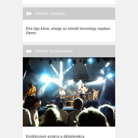
Ajánlott: Ünnepek
Élni úgy kéne, ahogy az elmúlt tizennégy napban
éltem.
Ajánlott: Európa Kiadó
Emlékszem azokra a délutánokra