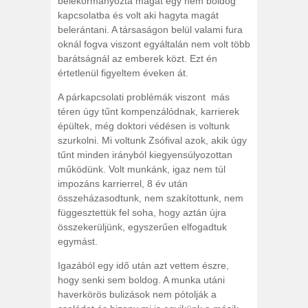
belekormányozta magát egy nem boldog
kapcsolatba és volt aki hagyta magát
belerántani. A társaságon belül valami fura
oknál fogva viszont egyáltalán nem volt több
barátságnál az emberek közt. Ezt én
értetlenül figyeltem éveken át.
A párkapcsolati problémák viszont más
téren úgy tűnt kompenzálódnak, karrierek
épültek, még doktori védésen is voltunk
szurkolni. Mi voltunk Zsófival azok, akik úgy
tűnt minden irányból kiegyensúlyozottan
működünk. Volt munkánk, igaz nem túl
impozáns karrierrel, 8 év után
összeházasodtunk, nem szakítottunk, nem
függesztettük fel soha, hogy aztán újra
összekerüljünk, egyszerűen elfogadtuk
egymást.
Igazából egy idő után azt vettem észre,
hogy senki sem boldog. A munka utáni
haverkörös bulizások nem pótolják a