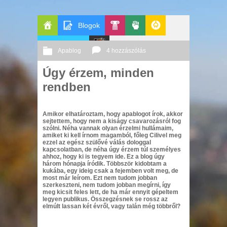
Blogok
Főoldal
Apablog
Pop-
Politika
GeekZone
Apablog
4 hozzászólás
Le
Kult
Úgy érzem, minden
2013 07. 30.
Őri András
rendben
Patito
Journal
Amikor elhatároztam, hogy apablogot írok, akkor
sejtettem, hogy nem a kiságy csavarozásról fog
szólni. Néha vannak olyan érzelmi hullámaim,
amiket ki kell írnom magamból, főleg Cilivel meg
ezzel az egész szülővé válás dologgal
kapcsolatban, de néha úgy érzem túl személyes
ahhoz, hogy ki is tegyem ide. Ez a blog úgy
három hónapja íródik. Többször kidobtam a
kukába, egy ideig csak a fejemben volt meg, de
most már leírom. Ezt nem tudom jobban
szerkeszteni, nem tudom jobban megírni, így
meg kicsit feles lett, de ha már ennyit gépeltem
legyen publikus. Összegzésnek se rossz az
elmúlt lassan két évről, vagy talán még többről?