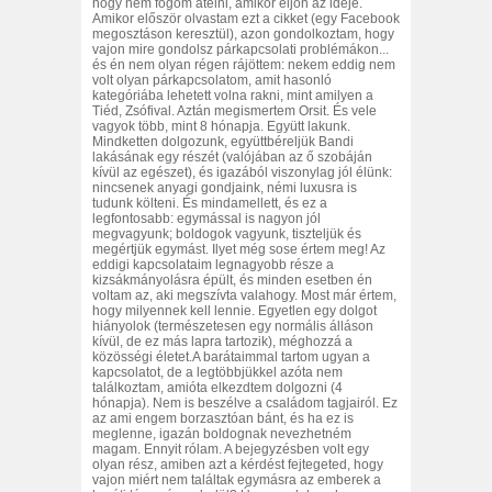
hogy nem fogom átélni, amikor eljön az ideje.
Amikor először olvastam ezt a cikket (egy Facebook
megosztáson keresztül), azon gondolkoztam, hogy
vajon mire gondolsz párkapcsolati problémákon...
és én nem olyan régen rájöttem: nekem eddig nem
volt olyan párkapcsolatom, amit hasonló
kategóriába lehetett volna rakni, mint amilyen a
Tiéd, Zsófival. Aztán megismertem Orsit. És vele
vagyok több, mint 8 hónapja. Együtt lakunk.
Mindketten dolgozunk, együttbéreljük Bandi
lakásának egy részét (valójában az ő szobáján
kívül az egészet), és igazából viszonylag jól élünk:
nincsenek anyagi gondjaink, némi luxusra is
tudunk költeni. És mindamellett, és ez a
legfontosabb: egymással is nagyon jól
megvagyunk; boldogok vagyunk, tiszteljük és
megértjük egymást. Ilyet még sose értem meg! Az
eddigi kapcsolataim legnagyobb része a
kizsákmányolásra épült, és minden esetben én
voltam az, aki megszívta valahogy. Most már értem,
hogy milyennek kell lennie. Egyetlen egy dolgot
hiányolok (természetesen egy normális álláson
kívül, de ez más lapra tartozik), méghozzá a
közösségi életet.A barátaimmal tartom ugyan a
kapcsolatot, de a legtöbbjükkel azóta nem
találkoztam, amióta elkezdtem dolgozni (4
hónapja). Nem is beszélve a családom tagjairól. Ez
az ami engem borzasztóan bánt, és ha ez is
meglenne, igazán boldognak nevezhetném
magam. Ennyit rólam. A bejegyzésben volt egy
olyan rész, amiben azt a kérdést fejtegeted, hogy
vajon miért nem találtak egymásra az emberek a