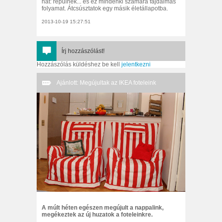
hát: repülnek... és ez mindenki számára fájdalmas
folyamat. Átcsúsztatok egy másik életállapotba.
2013-10-19 15:27:51
Írj hozzászólást!
Hozzászólás küldéshez be kell
jelentkezni
Ajánlott: Megújultak az IKEA foteleink
A múlt héten egészen megújult a nappalink,
megékeztek az új huzatok a foteleinkre.