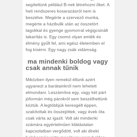
segítettünk például B-nek létrehozni őket. A
heti rendszeres kosarazásról nem is
beszélve. Megérte a szervező munka,
megérte a házibulik után az összetört
tagokkal és gyenge gyomorral végigcsinált
takarítás is. Egy csomó olyan emlék és
élmény gyűlt fel, ami egész életemben el
fog kísérni. Egy nagy zsák vidámság.
ma mindenki boldog vagy
csak annak tűnik
Miközben ilyen remekül éltünk azért
ugyanezt a barátainkról nem lehetett
elmondani. Leszámítva egy, vagy két párt
jóformán még párokról sem beszélhettünk
köztük. A legtöbbjük keresgélt éppen,
szakítottak és összejöttek, vagy évek óta
csak várta az igazit. Volt aki mindenki
számára egyértelműen kilátástalan
kapcsolatban vergődött, volt aki direkt