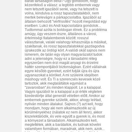
baráti társaságon belül? Úgy gondolom, hogy
kézenfekvő a válasz: a legtöbb embernek vagy
nem tetszett igazából senki, vagy ha tetszett is
volna, kiindulva a rossz tapasztalataikból, nem
mertek belevágni a párkapcsolatba. Igazából az
általam behozott "vérfrissítés" hozott megoldást egy
esetben: Lukci és Andi kapcsolatára gondolok...
Tudtommal azóta is boldogan élnek. Ez a probléma
amúgy, úgy veszem észre, általános a városi,
értelmiségi fiatalemberek között: rosszul
választanak, valaki valahogy kihasználja a másikat,
szakítanak, és rossz tapasztalatokkal gazdagodva
újrakezdik az ördögi kört. A valódi okát sajnos nem
ismerem, de talán egy olyan magyarázatot tudok
adni a jelenségre, hogy ez a társadalmi réteg
egyszerűen nem érzi magát anyagi és érzelmi
háttér szempontjából biztonságban. Ezért vállalnak
egyre később gyereket, ezért futják újra és újra
ugyanazokat a köröket. A mi szüleink idejében
máshogy volt. És Ti a szerencsés kevesek közé
tartoztok, akik megtaláltátok egymást a
"zavarosban",és minden klappolt. Le a kalappal.
Vagyis igazából le a kalappal a pi érték végtelen
tizedestörtje által generált véletlen előtt. Amikor az
embernek gyereke születik, akkor, ahogy leírtad,
nyilván minden átalakul. Sajnos (?) azt kell, hogy
mondjam, hogy aki nem alkalmazkodik az új
körülményekhez (nálatok ez nem áll fenn), akkor
kiszelektálódik, és vele együtt a gyerek is, és most
a környezet a társadalom. Alkalmazkodni kell,
megtettétek, akik a barátaitok, és tudnak követni
valamilyen formában, maradnak, akik nem, azok...