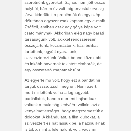
szeretnénk gyereket. Sajnos nem jött össze
helyből, három év volt míg orvostól orvosig
járva kiderültek a problémák és egy szép
délutánon egyszer csak kaptam egy e-mailt
Zsófitól, amiben csak egy gólya képe volt
csatolmánynak. Akkoriban elég nagy baráti
társaságunk volt, akikkel rendszeresen
összejártunk, kocsmáztunk, házi bulikat
tartottunk, együtt nyaraltunk,
szilvesztereztünk. Voltak benne közelebbi
és inkább havernak tekintett cimborák, de
egy összetartó csapatnak tűnt.
Az egyértelmű volt, hogy ezt a bandát mi
tartjuk össze, Zsófi meg én. Nem azért,
mert mi lettünk volna a legnagyobb
partiállatok, hanem mert mi hajlandóak
voltunk a mulatság kedvéért vállalni azt a
kényelmetlenséget, hogy megszerveztük a
dolgokat. A kirándulást, a film klubokat, a
szilvesztert és hát lássuk be, a házibuliknak
is több, mint a fele nálunk volt, vagy mi