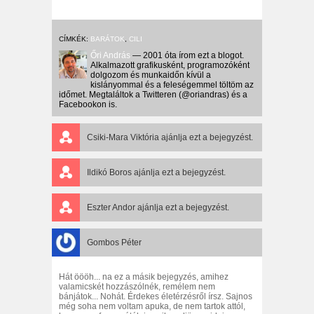
CÍMKÉK:
BARÁTOK
,
CILI
Őri András
— 2001 óta írom ezt a blogot.
Alkalmazott grafikusként, programozóként
dolgozom és munkaidőn kívül a
kislányommal és a feleségemmel töltöm az
időmet. Megtaláltok a Twitteren (@oriandras) és a
Facebookon is.
Csiki-Mara Viktória
ajánlja ezt a bejegyzést.
Ildikó Boros
ajánlja ezt a bejegyzést.
Eszter Andor
ajánlja ezt a bejegyzést.
Gombos Péter
Hát öööh... na ez a másik bejegyzés, amihez
valamicskét hozzászólnék, remélem nem
bánjátok... Nohát. Érdekes életérzésről írsz. Sajnos
még soha nem voltam apuka, de nem tartok attól,