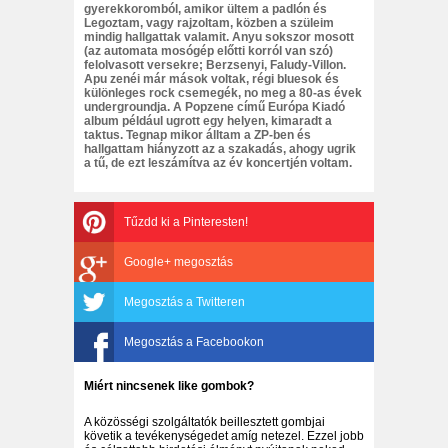
gyerekkoromból, amikor ültem a padlón és
Legoztam, vagy rajzoltam, közben a szüleim
mindig hallgattak valamit. Anyu sokszor mosott
(az automata mosógép előtti korról van szó)
felolvasott versekre; Berzsenyi, Faludy-Villon.
Apu zenéi már mások voltak, régi bluesok és
különleges rock csemegék, no meg a 80-as évek
undergroundja. A Popzene című Európa Kiadó
album például ugrott egy helyen, kimaradt a
taktus. Tegnap mikor álltam a ZP-ben és
hallgattam hiányzott az a szakadás, ahogy ugrik
a tű, de ezt leszámítva az év koncertjén voltam.
Tűzdd ki a Pinteresten!
Google+ megosztás
Megosztás a Twitteren
Megosztás a Facebookon
Miért nincsenek like gombok?
A közösségi szolgáltatók beillesztett gombjai
követik a tevékenységedet amíg netezel. Ezzel jobb