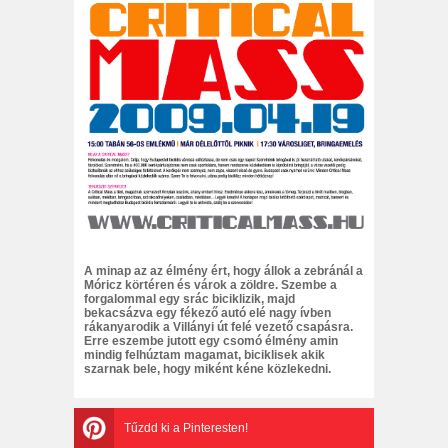
A minap az az élmény ért, hogy állok a zebránál a
Móricz körtéren és várok a zöldre. Szembe a
forgalommal egy srác biciklizik, majd
bekacsázva egy fékező autó elé nagy ívben
rákanyarodik a Villányi út felé vezető csapásra.
Erre eszembe jutott egy csomó élmény amin
mindig felhúztam magamat, biciklisek akik
szarnak bele, hogy miként kéne közlekedni.
Tűzdd ki a Pinteresten!