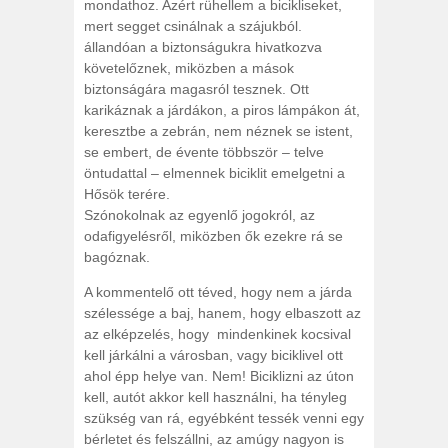
mondathoz. Azért rühellem a bicikliseket,
mert segget csinálnak a szájukból.
állandóan a biztonságukra hivatkozva
követelőznek, miközben a mások
biztonságára magasról tesznek. Ott
karikáznak a járdákon, a piros lámpákon át,
keresztbe a zebrán, nem néznek se istent,
se embert, de évente többször – telve
öntudattal – elmennek biciklit emelgetni a
Hősök terére.
Szónokolnak az egyenlő jogokról, az
odafigyelésről, miközben ők ezekre rá se
bagóznak.
A kommentelő ott téved, hogy nem a járda
szélessége a baj, hanem, hogy elbaszott az
az elképzelés, hogy mindenkinek kocsival
kell járkálni a városban, vagy biciklivel ott
ahol épp helye van. Nem! Biciklizni az úton
kell, autót akkor kell használni, ha tényleg
szükség van rá, egyébként tessék venni egy
bérletet és felszállni, az amúgy nagyon is