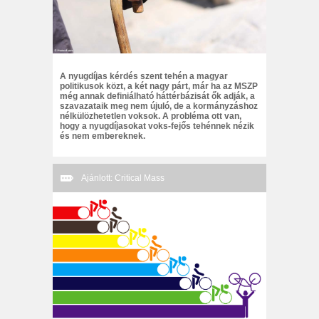
A nyugdíjas kérdés szent tehén a magyar
politikusok közt, a két nagy párt, már ha az MSZP
még annak definiálható háttérbázisát ők adják, a
szavazataik meg nem újuló, de a kormányzáshoz
nélkülözhetetlen voksok. A probléma ott van,
hogy a nyugdíjasokat voks-fejős tehénnek nézik
és nem embereknek.
Ajánlott: Critical Mass