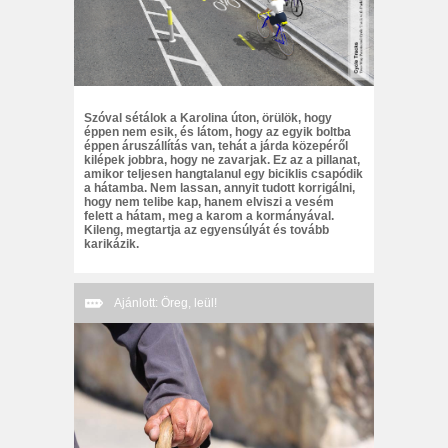
Szóval sétálok a Karolina úton, örülök, hogy
éppen nem esik, és látom, hogy az egyik boltba
éppen áruszállítás van, tehát a járda közepéről
kilépek jobbra, hogy ne zavarjak. Ez az a pillanat,
amikor teljesen hangtalanul egy biciklis csapódik
a hátamba. Nem lassan, annyit tudott korrigálni,
hogy nem telibe kap, hanem elviszi a vesém
felett a hátam, meg a karom a kormányával.
Kileng, megtartja az egyensúlyát és tovább
karikázik.
Ajánlott: Öreg, leül!