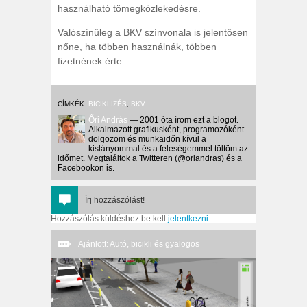
használható tömegközlekedésre.
Valószínűleg a BKV színvonala is jelentősen
nőne, ha többen használnák, többen
fizetnének érte.
CÍMKÉK:
BICIKLIZÉS
,
BKV
Őri András
— 2001 óta írom ezt a blogot.
Alkalmazott grafikusként, programozóként
dolgozom és munkaidőn kívül a
kislányommal és a feleségemmel töltöm az
időmet. Megtaláltok a Twitteren (@oriandras) és a
Facebookon is.
Írj hozzászólást!
Hozzászólás küldéshez be kell
jelentkezni
Ajánlott: Autó, bicikli és gyalogos