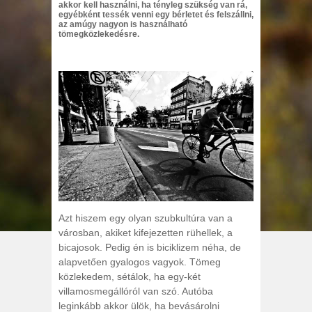
akkor kell használni, ha tényleg szükség van rá,
egyébként tessék venni egy bérletet és felszállni,
az amúgy nagyon is használható
tömegközlekedésre.
Azt hiszem egy olyan szubkultúra van a
városban, akiket kifejezetten rühellek, a
bicajosok. Pedig én is biciklizem néha, de
alapvetően gyalogos vagyok. Tömeg
közlekedem, sétálok, ha egy-két
villamosmegállóról van szó. Autóba
leginkább akkor ülök, ha bevásárolni