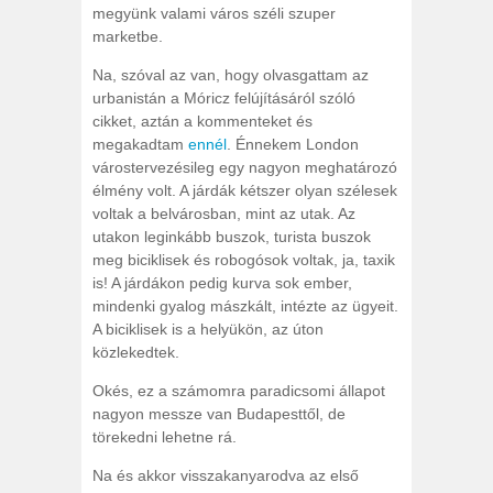
megyünk valami város széli szuper
marketbe.
Na, szóval az van, hogy olvasgattam az
urbanistán a Móricz felújításáról szóló
cikket, aztán a kommenteket és
megakadtam
ennél
. Énnekem London
várostervezésileg egy nagyon meghatározó
élmény volt. A járdák kétszer olyan szélesek
voltak a belvárosban, mint az utak. Az
utakon leginkább buszok, turista buszok
meg biciklisek és robogósok voltak, ja, taxik
is! A járdákon pedig kurva sok ember,
mindenki gyalog mászkált, intézte az ügyeit.
A biciklisek is a helyükön, az úton
közlekedtek.
Okés, ez a számomra paradicsomi állapot
nagyon messze van Budapesttől, de
törekedni lehetne rá.
Na és akkor visszakanyarodva az első