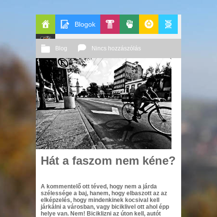
Blogok
Főoldal
Pop-
Politika
GeekZone
Apablog
Blog
Nincs hozzászólás
Le
Kult
2011 06. 10.
Őri András
Patito
Journal
Hát a faszom nem kéne?
A kommentelő ott téved, hogy nem a járda
szélessége a baj, hanem, hogy elbaszott az az
elképzelés, hogy mindenkinek kocsival kell
járkálni a városban, vagy biciklivel ott ahol épp
helye van. Nem! Biciklizni az úton kell, autót