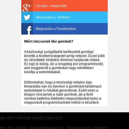
Google+ megosztás
Megosztás a Twitteren
Megosztás a Facebookon
Miért nincsenek like gombok?
A közösségi szolgáltatók beillesztett gombjai
követik a tevékenységedet amíg netezel. Ezzel jobb
és célzottabb hirdetési élményt nyújtanak neked.
Ez egy jó dolog, de a rengeteg pici programrészlet,
ami megjeleníti a gombokat nagy mértékben
lassítja a weboldalakat.
Előfordulhat, hogy a közösségi oldalon épp
kimaradás van és ilyenkor a gombokat tartalmazó
weboldalak is hibákat generálnak. Ezért ezen a
blogon nincsenek a natív gombok, de a fenti
sorokra kattintva tökéletes megosztásokat tudsz a
megszokott programrészletek nélkül is készíteni.
WE ARE CREATIVE SLAVES 2002-2011
NE LOPJ, NE ÖLJ, NE PARÁZNÁLKODJ… MI VAGYOK ÉN, ROBOT?