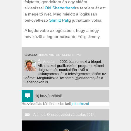
folytatta, gondoltam én egy vidám
siklatással
Old Shatterhand
re terelem át ezt
a megejtő ívet. Még mielőtt a logikusan
bekövetkező
Shmitt Pál
ig juthattunk volna.
A legdurvább az egészben, hogy a négy
név közül a legnormálisabb: Fülig Jimmy.
CÍMKÉK:
ORBÁN VIKTOR
,
SCHMITT PÁL
Őri András
— 2001 óta írom ezt a blogot.
Alkalmazott grafikusként, programozóként
dolgozom és munkaidőn kívül a
kislányommal és a feleségemmel töltöm az
időmet. Megtaláltok a Twitteren (@oriandras) és a
Facebookon is.
Írj hozzászólást!
Hozzászólás küldéshez be kell
jelentkezni
Ajánlott: Országgyűlési választás 2014