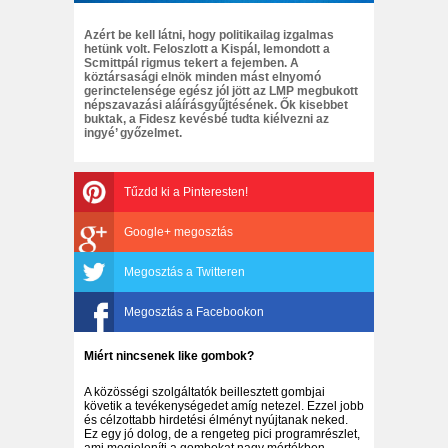
Azért be kell látni, hogy politikailag izgalmas
hetünk volt. Feloszlott a Kispál, lemondott a
Scmittpál rigmus tekert a fejemben. A
köztársasági elnök minden mást elnyomó
gerinctelensége egész jól jött az LMP megbukott
népszavazási aláírásgyűjtésének. Ők kisebbet
buktak, a Fidesz kevésbé tudta kiélvezni az
ingyé’ győzelmet.
Tűzdd ki a Pinteresten!
Google+ megosztás
Megosztás a Twitteren
Megosztás a Facebookon
Miért nincsenek like gombok?
A közösségi szolgáltatók beillesztett gombjai
követik a tevékenységedet amíg netezel. Ezzel jobb
és célzottabb hirdetési élményt nyújtanak neked.
Ez egy jó dolog, de a rengeteg pici programrészlet,