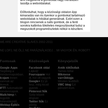
ami megjeleníti a gombokat nagy mértékben
lassítja a weboldalakat.
Előfordulhat, hogy a közösségi oldalon épp
kimaradás van és ilyenkor a gombokat tartalmazó
weboldalak is hibákat generálnak. Ezért ezen a
blogon nincsenek a natív gombok, de a fenti
sorokra kattintva tökéletes megosztásokat tudsz a
megszokott programrészletek nélkül is készíteni.
WE ARE CREATIVE SLAVES 2002-2011
NE LOPJ, NE ÖLJ, NE PARÁZNÁLKODJ… MI VAGYOK ÉN, ROBOT?
Fontosak
Közösségek
Könyvjelzők
Google Apps
Facebook oldal
Antik töltőtollak
Segítség a
Lájkolj!
Tamás tollai
mindennapokban.
Foursquare
Hol
Mikmese
Icojam
Innen
itt, hol ott vagyok.
varróblogja
vannak az
Google+
Ez jó
Minden textilből.
ikonok…
lesz, még kicsit
VMC blog
Ezt
IFTT
Automatizált
gyerek…
pénzért írom.
mindennapok.
Pinterest fiók
Mailchimp
A
Szép képek
legjobb
dögivel.
hírlevélküldő.
Twitter fiók
Ez
Weblap Építés
pörög.