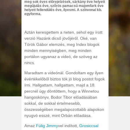
meg sok éves előrejelzések, sárkány éve helyett
megújulás éve, szőrös pamacsú majomfark éve
helyett fellendülés éve, ilyesmi. A színvonal kb.
egyforma.
Aztán keresgettem a neten, sehol egy írott
verzió Hazánk dicső jövőjéről. Oké, van
Török Gábor elemzés, meg Index blogok
minden mennyiségben, meg minden
portálon ugyanaz a videó, de szöveg az
nincs.
Maradtam a videónál. Gondoltam egy ilyen
évértékelőből biztos tök jó blog postot fogok
írni. Hallgattam, hallgattam, majd a 18.
percnél úgy döntöttem, hogy a Winnetou
hangoskönyv, Bodor Tibor előadásában
sokkal, de sokkal értelmesebb,
összességében megalapozottabb alapokon
nyugvó esszé, mint Orbán előadása.
Amaz
Fülig Jimmy
vel indított,
Grosiccsal