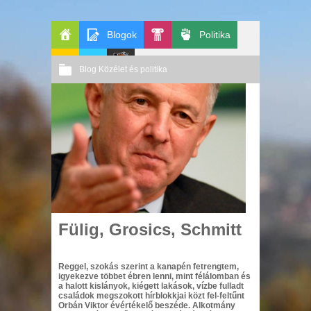
Blogok
Politika
Főoldal
Pop-
Blog
Közélet és politika
GeekZone
Apablog
Le
Kult
Nincs hozzászólás
2011 02. 08.
Patito
Őri András
Journal
Fülig, Grosics, Schmitt
Reggel, szokás szerint a kanapén fetrengtem,
igyekezve többet ébren lenni, mint félálomban és
a halott kislányok, kiégett lakások, vízbe fulladt
családok megszokott hírblokkjai közt fel-feltűnt
Orbán Viktor évértékelő beszéde. Alkotmány