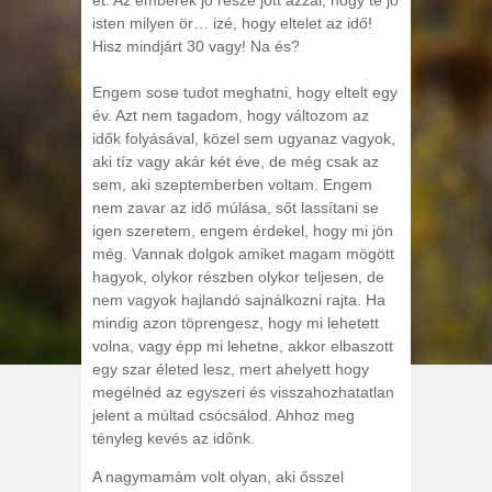
isten milyen ör… izé, hogy eltelet az idő!
Hisz mindjárt 30 vagy! Na és?
Engem sose tudot meghatni, hogy eltelt egy
év. Azt nem tagadom, hogy változom az
idők folyásával, közel sem ugyanaz vagyok,
aki tíz vagy akár két éve, de még csak az
sem, aki szeptemberben voltam. Engem
nem zavar az idő múlása, sőt lassítani se
igen szeretem, engem érdekel, hogy mi jön
még. Vannak dolgok amiket magam mögött
hagyok, olykor részben olykor teljesen, de
nem vagyok hajlandó sajnálkozni rajta. Ha
mindig azon töprengesz, hogy mi lehetett
volna, vagy épp mi lehetne, akkor elbaszott
egy szar életed lesz, mert ahelyett hogy
megélnéd az egyszeri és visszahozhatatlan
jelent a múltad csócsálod. Ahhoz meg
tényleg kevés az időnk.
A nagymamám volt olyan, aki ősszel