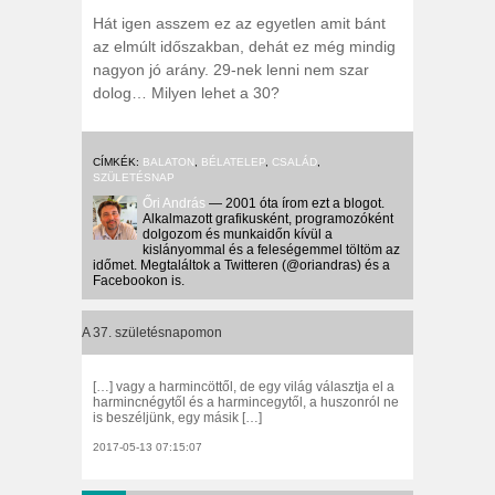
Hát igen asszem ez az egyetlen amit bánt
az elmúlt időszakban, dehát ez még mindig
nagyon jó arány. 29-nek lenni nem szar
dolog… Milyen lehet a 30?
CÍMKÉK:
BALATON
,
BÉLATELEP
,
CSALÁD
,
SZÜLETÉSNAP
Őri András
— 2001 óta írom ezt a blogot.
Alkalmazott grafikusként, programozóként
dolgozom és munkaidőn kívül a
kislányommal és a feleségemmel töltöm az
időmet. Megtaláltok a Twitteren (@oriandras) és a
Facebookon is.
A 37. születésnapomon
[…] vagy a harmincöttől, de egy világ választja el a
harmincnégytől és a harmincegytől, a huszonról ne
is beszéljünk, egy másik […]
2017-05-13 07:15:07