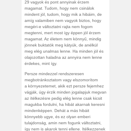
29 vagyok és pont annyinak érzem
magamat. Tudom, hogy nem csinálok
mindent jól, tudom, hogy mik a hibáim, de
amíg valamiben nem vagyok biztos, hogy
megéri-e változtatni rajta nem fogom
megtenni, mert most így éppen jól érzem
magamat. Az életem nem könnyű, mindig
jönnek buktatók meg kátyúk, de anélkül
meg elég unalmas lenne. Ha minden jól és
olajozottan haladna az annyira nem lenne
érdekes, mint így.
Persze mindezzel rendszeresen
megbotránkoztatom vagy elszomorítom
a környezetemet, akik ezt persze fejemhez
vágják, úgy érzik minden jogalapjuk megvan
az ítélkezésre pedig elég lenne csak kicsit
magukba fordulni, ha hibát akarnak keresni
mindenképpen. Dehát a más hibáit
könnyebb ugye, és ez olyan emberi
tulajdonság, amin nem fogunk változtatni,
így nem is akarok tenni ellene. Itélkezzenek