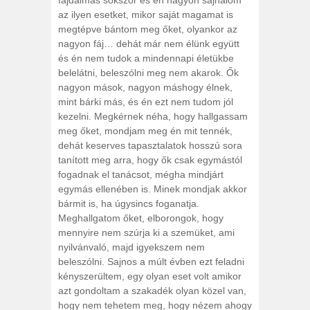
az ilyen esetket, mikor saját magamat is
megtépve bántom meg őket, olyankor az
nagyon fáj… dehát már nem élünk együtt
és én nem tudok a mindennapi életükbe
belelátni, beleszólni meg nem akarok. Ők
nagyon mások, nagyon máshogy élnek,
mint bárki más, és én ezt nem tudom jól
kezelni. Megkérnek néha, hogy hallgassam
meg őket, mondjam meg én mit tennék,
dehát keserves tapasztalatok hosszú sora
tanított meg arra, hogy ők csak egymástól
fogadnak el tanácsot, mégha mindjárt
egymás ellenében is. Minek mondjak akkor
bármit is, ha úgysincs foganatja.
Meghallgatom őket, elborongok, hogy
mennyire nem szúrja ki a szemüket, ami
nyilvánvaló, majd igyekszem nem
beleszólni. Sajnos a múlt évben ezt feladni
kényszerültem, egy olyan eset volt amikor
azt gondoltam a szakadék olyan közel van,
hogy nem tehetem meg, hogy nézem ahogy