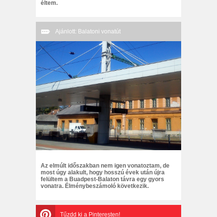
éltem.
Ajánlott: Balatoni vonatút
Az elmúlt időszakban nem igen vonatoztam, de
most úgy alakult, hogy hosszú évek után újra
felültem a Buadpest-Balaton távra egy gyors
vonatra. Élménybeszámoló következik.
Tűzdd ki a Pinteresten!