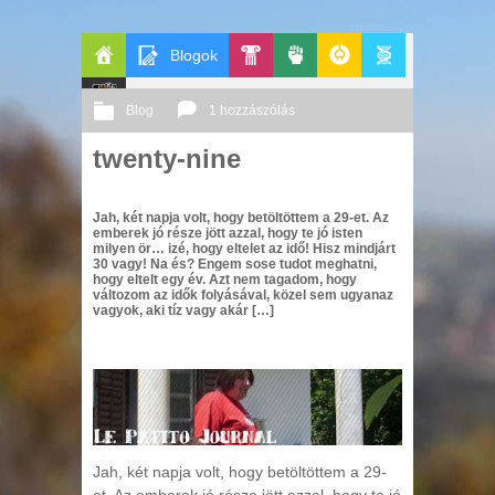
Blogok
Főoldal
Pop-
Politika
GeekZone
Apablog
Blog
1 hozzászólás
Le
Kult
twenty-nine
2009 05. 14.
Őri András
Patito
Jah, két napja volt, hogy betöltöttem a 29-et. Az
Journal
emberek jó része jött azzal, hogy te jó isten
milyen ör… izé, hogy eltelet az idő! Hisz mindjárt
30 vagy! Na és? Engem sose tudot meghatni,
hogy eltelt egy év. Azt nem tagadom, hogy
változom az idők folyásával, közel sem ugyanaz
vagyok, aki tíz vagy akár […]
Jah, két napja volt, hogy betöltöttem a 29-
et. Az emberek jó része jött azzal, hogy te jó