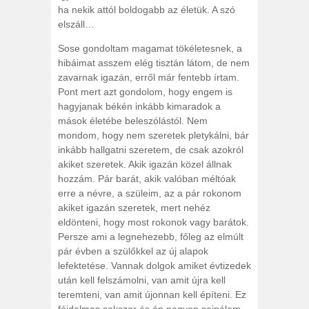
ha nekik attól boldogabb az életük. A szó
elszáll…
Sose gondoltam magamat tökéletesnek, a
hibáimat asszem elég tisztán látom, de nem
zavarnak igazán, erről már fentebb írtam.
Pont mert azt gondolom, hogy engem is
hagyjanak békén inkább kimaradok a
mások életébe beleszólástól. Nem
mondom, hogy nem szeretek pletykálni, bár
inkább hallgatni szeretem, de csak azokról
akiket szeretek. Akik igazán közel állnak
hozzám. Pár barát, akik valóban méltóak
erre a névre, a szüleim, az a pár rokonom
akiket igazán szeretek, mert nehéz
eldönteni, hogy most rokonok vagy barátok.
Persze ami a legnehezebb, főleg az elmúlt
pár évben a szülőkkel az új alapok
lefektetése. Vannak dolgok amiket évtizedek
után kell felszámolni, van amit újra kell
teremteni, van amit újonnan kell építeni. Ez
fájdalmas sokszor és én nagyon sajnálom