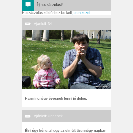
Írj hozzászólást!
Hozzászólás küldéshez be kell
jelentkezni
Ajánlott: 34
Harmincnégy évesnek lenni jó dolog.
Ajánlott: Ünnepek
Élni úgy kéne, ahogy az elmúlt tizennégy napban