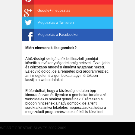
Google+ megosztás
Megosztás a Twitteren
Megosztás a Facebookon
Miért nincsenek like gombok?
A közösségi szolgáltatók beillesztett gombjai
követik a tevékenységedet amíg netezel. Ezzel jobb
és célzottabb hirdetési élményt nyújtanak neked.
Ez egy jó dolog, de a rengeteg pici programrészlet,
ami megjeleníti a gombokat nagy mértékben
lassítja a weboldalakat.
Előfordulhat, hogy a közösségi oldalon épp
kimaradás van és ilyenkor a gombokat tartalmazó
weboldalak is hibákat generálnak. Ezért ezen a
blogon nincsenek a natív gombok, de a fenti
sorokra kattintva tökéletes megosztásokat tudsz a
megszokott programrészletek nélkül is készíteni.
WE ARE CREATIVE SLAVES 2002-2009