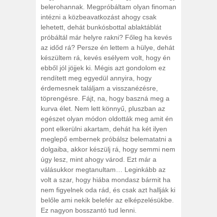
belerohannak. Megpróbáltam olyan finoman
intézni a közbeavatkozást ahogy csak
lehetett, dehát bunkósbottal ablaktáblát
próbáltál már helyre rakni? Főleg ha kevés
az időd rá? Persze én lettem a hülye, dehát
készültem rá, kevés esélyem volt, hogy én
ebből jól jöjjek ki. Mégis azt gondolom ez
rendített meg egyedül annyira, hogy
érdemesnek találjam a visszanézésre,
töprengésre. Fájt, na, hogy baszná meg a
kurva élet. Nem lett könnyű, pluszban az
egészet olyan módon oldották meg amit én
pont elkerülni akartam, dehát ha két ilyen
meglepő embernek próbálsz belematatni a
dolgaiba, akkor készülj rá, hogy semmi nem
úgy lesz, mint ahogy várod. Ezt már a
válásukkor megtanultam… Leginkább az
volt a szar, hogy hiába mondasz bármit ha
nem figyelnek oda rád, és csak azt hallják ki
belőle ami nekik belefér az elképzelésükbe.
Ez nagyon bosszantó tud lenni.