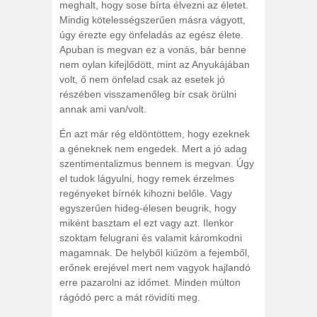
meghalt, hogy sose bírta élvezni az életet.
Mindig kötelességszerűen másra vágyott,
úgy érezte egy önfeladás az egész élete.
Apuban is megvan ez a vonás, bár benne
nem oylan kifejlődött, mint az Anyukájában
volt, ő nem önfelad csak az esetek jó
részében visszamenőleg bír csak örülni
annak ami van/volt.
Én azt már rég eldöntöttem, hogy ezeknek
a géneknek nem engedek. Mert a jó adag
szentimentalizmus bennem is megvan. Úgy
el tudok lágyulni, hogy remek érzelmes
regényeket bírnék kihozni belőle. Vagy
egyszerűen hideg-élesen beugrik, hogy
miként basztam el ezt vagy azt. Ilenkor
szoktam felugrani és valamit káromkodni
magamnak. De helyből kiűzöm a fejemből,
erőnek erejével mert nem vagyok hajlandó
erre pazarolni az időmet. Minden múlton
rágódó perc a mát rövidíti meg.