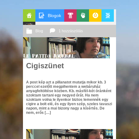
Blogok
Főoldal
Pop-
Politika
GeekZone
Apablog
Blog
1 hozzászólás
Le
Kult
2009 05. 07.
Őri András
Patito
Cigiszünet
Journal
A post kép azt a pillanatot mutatja mikor kb. 3
perccel ezelőtt megpihentem a webáruház
anyagfeltöltése közben. Kb. másfél-két óránként
szoktam tartani egy negyed órát. Ha nem
szoktam volna le ilyenkor biztos lemennék egy
cigire a bolt elé, és egy ilyen szép, szeles tavaszi
napon, mint a mai bizony nagy a kísértés. De
nem, erős […]