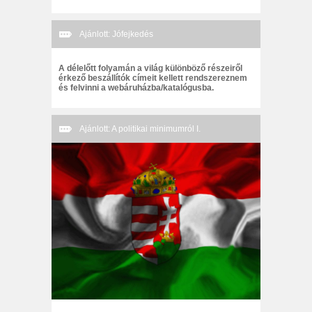
Ajánlott: Jófejkedés
A délelőtt folyamán a világ különböző részeiről
érkező beszállítók címeit kellett rendszereznem
és felvinni a webáruházba/katalógusba.
Ajánlott: A politikai minimumról I.