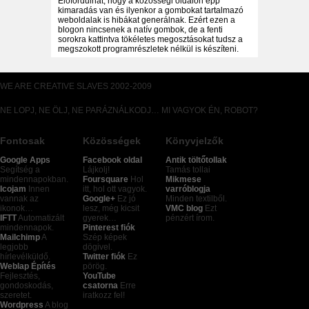
Előfordulhat, hogy a közösségi oldalon épp
kimaradás van és ilyenkor a gombokat tartalmazó
weboldalak is hibákat generálnak. Ezért ezen a
blogon nincsenek a natív gombok, de a fenti
sorokra kattintva tökéletes megosztásokat tudsz a
megszokott programrészletek nélkül is készíteni.
WE ARE CREATIVE SLAVES 2002-2009
NE LOPJ, NE ÖLJ, NE PARÁZNÁLKODJ… MI VAGYOK ÉN, ROBOT?
Fontosak
Közösségek
Könyvjelzők
Google Apps
Facebook oldal
Antik töltőtollak
Segítség a
Lájkolj!
Tamás tollai
mindennapokban.
Foursquare
Hol
Mikmese
Icojam
Innen
itt, hol ott vagyok.
varróblogja
vannak az
Google+
Ez jó
Minden textilből.
ikonok…
lesz, még kicsit
VMC blog
Ezt
IFTT
Automatizált
gyerek…
pénzért írom.
mindennapok.
Pinterest fiók
Mailchimp
A
Szép képek
legjobb
dögivel.
hírlevélküldő.
Twitter fiók
Ez
Weblap Építés
pörög.
Fejlesztés,
YouTube
gondoskodás,
csatorna
Erre
szeretet.
iratkozz fel!
Wordpress
A blog