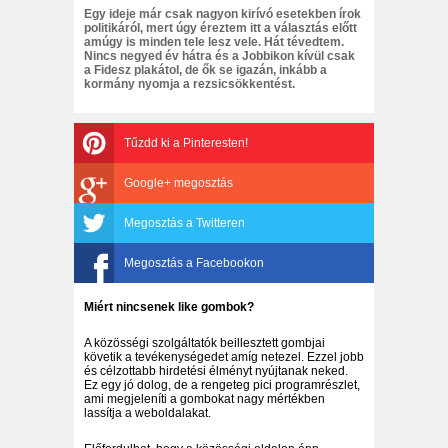
Egy ideje már csak nagyon kirívó esetekben írok
politikáról, mert úgy éreztem itt a választás előtt
amúgy is minden tele lesz vele. Hát tévedtem.
Nincs negyed év hátra és a Jobbikon kívül csak
a Fidesz plakátol, de ők se igazán, inkább a
kormány nyomja a rezsicsökkentést.
Tűzdd ki a Pinteresten!
Google+ megosztás
Megosztás a Twitteren
Megosztás a Facebookon
Miért nincsenek like gombok?
A közösségi szolgáltatók beillesztett gombjai
követik a tevékenységedet amíg netezel. Ezzel jobb
és célzottabb hirdetési élményt nyújtanak neked.
Ez egy jó dolog, de a rengeteg pici programrészlet,
ami megjeleníti a gombokat nagy mértékben
lassítja a weboldalakat.