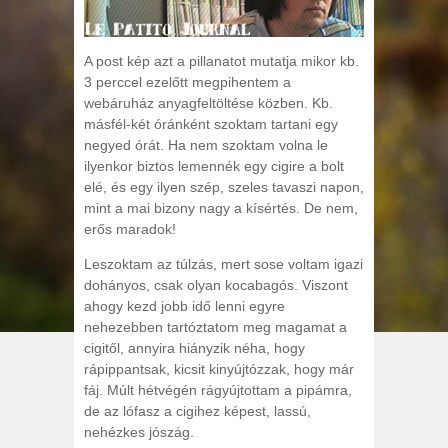
A post kép azt a pillanatot mutatja mikor kb.
3 perccel ezelőtt megpihentem a
webáruház anyagfeltöltése közben. Kb.
másfél-két óránként szoktam tartani egy
negyed órát. Ha nem szoktam volna le
ilyenkor biztos lemennék egy cigire a bolt
elé, és egy ilyen szép, szeles tavaszi napon,
mint a mai bizony nagy a kísértés. De nem,
erős maradok!
Leszoktam az túlzás, mert sose voltam igazi
dohányos, csak olyan kocabagós. Viszont
ahogy kezd jobb idő lenni egyre
nehezebben tartóztatom meg magamat a
cigitől, annyira hiányzik néha, hogy
rápippantsak, kicsit kinyújtózzak, hogy már
fáj. Múlt hétvégén rágyújtottam a pipámra,
de az lófasz a cigihez képest, lassú,
nehézkes jószág.