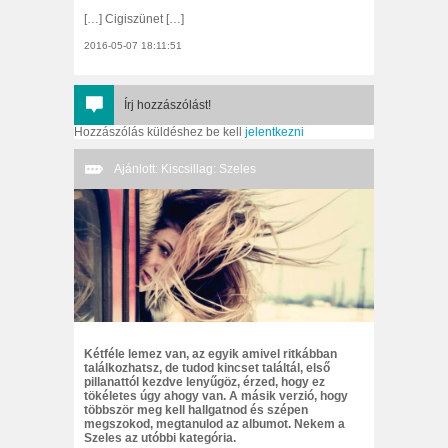
[…] Cigiszünet […]
2016-05-07 18:11:51
Írj hozzászólást!
Hozzászólás küldéshez be kell
jelentkezni
Ajánlott: Kiscsillag: Szeles
Kétféle lemez van, az egyik amivel ritkábban
találkozhatsz, de tudod kincset találtál, első
pillanattól kezdve lenyűgöz, érzed, hogy ez
tökéletes úgy ahogy van. A másik verzió, hogy
többször meg kell hallgatnod és szépen
megszokod, megtanulod az albumot. Nekem a
Szeles az utóbbi kategória.