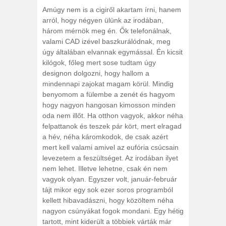
Amúgy nem is a cigiről akartam írni, hanem
arról, hogy négyen ülünk az irodában,
három mérnök meg én. Ők telefonálnak,
valami CAD izével baszkurálódnak, meg
úgy általában elvannak egymással. Én kicsit
kilógok, főleg mert sose tudtam úgy
designon dolgozni, hogy hallom a
mindennapi zajokat magam körül. Mindig
benyomom a fülembe a zenét és hagyom
hogy nagyon hangosan kimosson minden
oda nem illőt. Ha otthon vagyok, akkor néha
felpattanok és teszek pár kört, mert elragad
a hév, néha káromkodok, de csak azért
mert kell valami amivel az eufória csúcsain
levezetem a feszültséget. Az irodában ilyet
nem lehet. Illetve lehetne, csak én nem
vagyok olyan. Egyszer volt, január-február
tájt mikor egy sok ezer soros programból
kellett hibavadászni, hogy közöltem néha
nagyon csúnyákat fogok mondani. Egy hétig
tartott, mint kiderült a többiek várták már