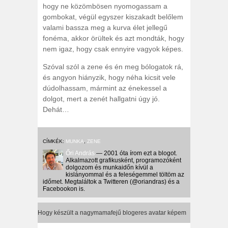
hogy ne közömbösen nyomogassam a
gombokat, végül egyszer kiszakadt belőlem
valami bassza meg a kurva élet jellegű
fonéma, akkor örültek és azt mondták, hogy
nem igaz, hogy csak ennyire vagyok képes.
Szóval szól a zene és én meg bólogatok rá,
és angyon hiányzik, hogy néha kicsit vele
dúdolhassam, mármint az énekessel a
dolgot, mert a zenét hallgatni úgy jó.
Dehát…
CÍMKÉK:
MUNKA
,
ZENE
Őri András
— 2001 óta írom ezt a blogot.
Alkalmazott grafikusként, programozóként
dolgozom és munkaidőn kívül a
kislányommal és a feleségemmel töltöm az
időmet. Megtaláltok a Twitteren (@oriandras) és a
Facebookon is.
Hogy készült a nagymamafejű blogeres avatar képem