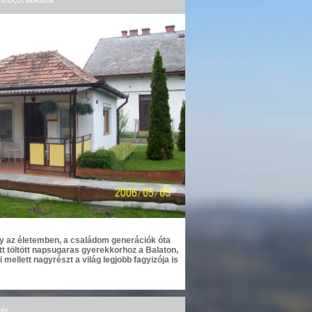
mbócot tálkába
ly az életemben, a családom generációk óta
 ott töltött napsugaras gyerekkorhoz a Balaton,
i mellett nagyrészt a világ legjobb fagyizója is
tér