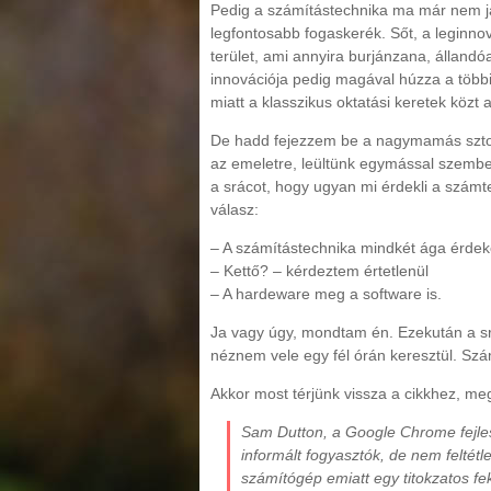
Pedig a számítástechnika ma már nem já
legfontosabb fogaskerék. Sőt, a leginno
terület, ami annyira burjánzana, állandó
innovációja pedig magával húzza a több
miatt a klasszikus oktatási keretek közt 
De hadd fejezzem be a nagymamás sztori
az emeletre, leültünk egymással szembe
a srácot, hogy ugyan mi érdekli a számte
válasz:
– A számítástechnika mindkét ága érdek
– Kettő? – kérdeztem értetlenül
– A hardeware meg a software is.
Ja vagy úgy, mondtam én. Ezekután a srá
néznem vele egy fél órán keresztül. Szá
Akkor most térjünk vissza a cikkhez, m
Sam Dutton, a Google Chrome fejles
informált fogyasztók, de nem feltétl
számítógép emiatt egy titokzatos f