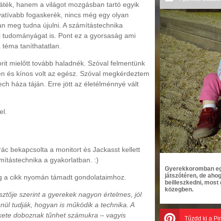
ték, hanem a világot mozgásban tartó egyik
vatívabb fogaskerék, nincs még egy olyan
an meg tudna újulni. A számítástechnika
i tudományágat is. Pont ez a gyorsaság ami
a téma taníthatatlan.
t mielőtt tovább haladnék. Szóval felmentünk
n és kínos volt az egész. Szóval megkérdeztem
ch háza táján. Erre jött az életélménnyé vált
el.
c bekapcsolta a monitort és Jackasst kellett
mítástechnika a gyakorlatban. :)
Gyerekkoromban egy 
játszótéren, de aho
eg a cikk nyomán támadt gondolataimhoz.
beilleszkedni, mos
közegben.
ztője szerint a gyerekek nagyon értelmes, jól
enül tudják, hogyan is működik a technika. A
ekete doboznak tűnhet számukra – vagyis
Tűzdd ki a Pi