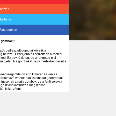
osztás
Twitteren
 Facebookon
ke gombok?
tók beillesztett gombjai követik a
 netezel. Ezzel jobb és célzottabb hirdetési
ked. Ez egy jó dolog, de a rengeteg pici
megjeleníti a gombokat nagy mértékben lassítja
 közösségi oldalon épp kimaradás van és
tartalmazó weboldalak is hibákat generálnak.
nincsenek a natív gombok, de a fenti sorokra
megosztásokat tudsz a megszokott
ül is készíteni.