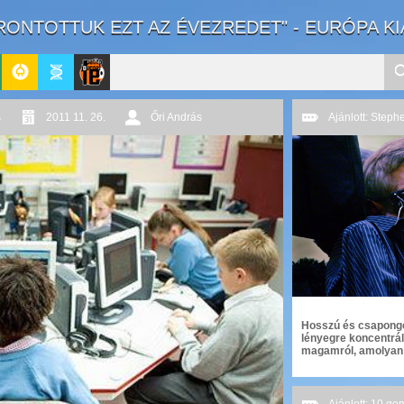
RONTOTTUK EZT AZ ÉVEZREDET" - EURÓPA K
GeekZone
Apablog
Le
s
2011 11. 26.
Őri András
Ajánlott: Steph
Patito
Journal
Hosszú és csapongó
lényegre koncentrál
magamról, amolyan