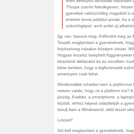
éven keresztül tanították használni
Thorpe szerint feleslegesen, hisze
gyerekek valószínűleg maguktól is el
értelme lenne például annak, ha a 
számítógépet, amit aztán új alkatr
Így van, bassza meg. A Wordöt meg az Exc
Tessék megtanítani a gyerekeknek, hog
folyószöveg írásakor középre zárást. Mil
Hogyan kezelsz beépített függvényeket 
készítünk táblázatot és az excelben íru
kéne tanítani, hogy a legfontosabb tudni
amennyire csak lehet.
Mindemellett rohadtul nem a platformot
nekem valaki, hogy mi a platform ma? A 
jószág. A tablet, a smartphone, a lapto
köztük. ehhez képest odaültetjük a gyer
tanulj fiam a Windowsról, attól leszel si
Lószart!
Azt kell megtanítani a gyerekeknek, hog