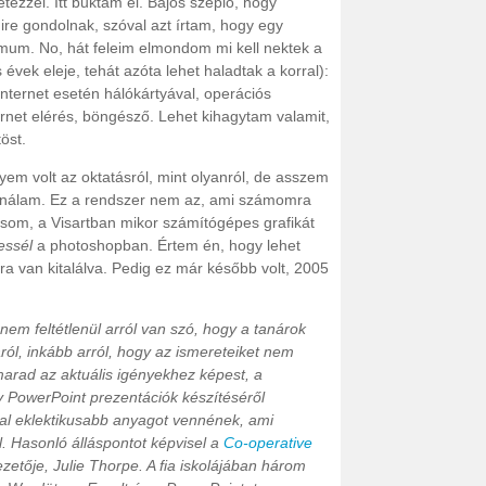
ezzél. Itt buktam el. Bájos szeplő, hogy
e gondolnak, szóval azt írtam, hogy egy
imum. No, hát feleim elmondom mi kell nektek a
évek eleje, tehát azóta lehet haladtak a korral):
ternet esetén hálókártyával, operációs
ternet elérés, böngésző. Lehet kihagytam valamit,
öst.
em volt az oktatásról, mint olyanról, de asszem
put nálam. Ez a rendszer nem az, ami számomra
ásom, a Visartban mikor számítógépes grafikát
essél
a photoshopban. Értem én, hogy lehet
rra van kitalálva. Pedig ez már később volt, 2005
em feltétlenül arról van szó, hogy a tanárok
ól, inkább arról, hogy az ismereteiket nem
marad az aktuális igényekhez képest, a
 PowerPoint prezentációk készítéséről
al eklektikusabb anyagot vennének, ami
l. Hasonló álláspontot képvisel a
Co-operative
ezetője, Julie Thorpe. A fia iskolájában három