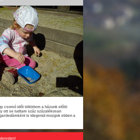
csomó időt töltöttem a házunk előtti
gy ott se tudtam száz százalékosan
t gardedámként is idegenül mozgok ebben a
nteresten!