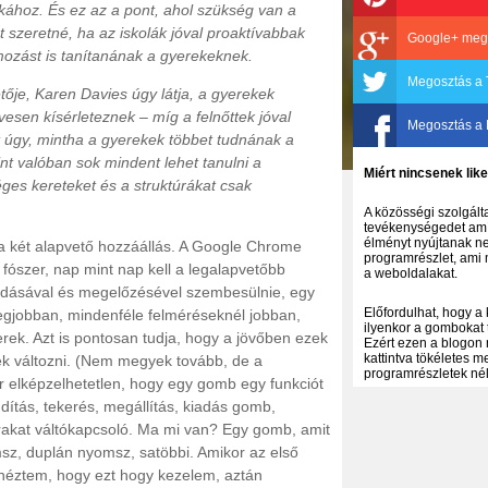
kához. És ez az a pont, ahol szükség van a
szeretné, ha az iskolák jóval proaktívabbak
Google+ meg
ozást is tanítanának a gyerekeknek.
Megosztás a 
je, Karen Davies úgy látja, a gyerekek
ívesen kísérleteznek – míg a felnőttek jóval
Megosztás a
 úgy, mintha a gyerekek többet tudnának a
int valóban sok mindent lehet tanulni a
Miért nincsenek li
ges kereteket és a struktúrákat csak
A közösségi szolgálta
tevékenységedet amíg
élményt nyújtanak ne
i a két alapvető hozzáállás. A Google Chrome
programrészlet, ami 
fószer, nap mint nap kell a legalapvetőbb
a weboldalakat.
dásával és megelőzésével szembesülnie, egy
Előfordulhat, hogy a
legjobban, mindenféle felméréseknél jobban,
ilyenkor a gombokat 
ek. Azt is pontosan tudja, hogy a jövőben ezek
Ezért ezen a blogon 
kattintva tökéletes 
k változni. (Nem megyek tovább, de a
programrészletek nélk
 elképzelhetetlen, hogy egy gomb egy funkciót
dítás, tekerés, megállítás, kiadás gomb,
akat váltókapcsoló. Ma mi van? Egy gomb, amit
z, duplán nyomsz, satöbbi. Amikor az első
néztem, hogy ezt hogy kezelem, aztán