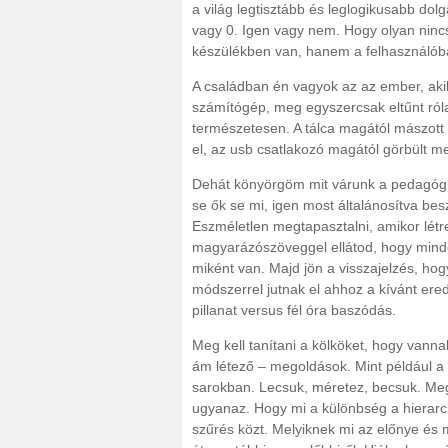
a világ legtisztább és leglogikusabb dol
vagy 0. Igen vagy nem. Hogy olyan ninc
készülékben van, hanem a felhasználób
A családban én vagyok az az ember, aki
számítógép, meg egyszercsak eltűnt róla 
természetesen. A tálca magától mászott 
el, az usb csatlakozó magától görbült 
Dehát könyörgöm mit várunk a pedagógus
se ők se mi, igen most általánosítva b
Eszméletlen megtapasztalni, amikor létre
magyarázószöveggel ellátod, hogy minde
miként van. Majd jön a visszajelzés, ho
módszerrel jutnak el ahhoz a kívánt ere
pillanat versus fél óra baszódás.
Meg kell tanítani a kölköket, hogy vanna
ám létező – megoldások. Mint például 
sarokban. Lecsuk, méretez, becsuk. Meg
ugyanaz. Hogy mi a különbség a hierarc
szűrés közt. Melyiknek mi az előnye és 