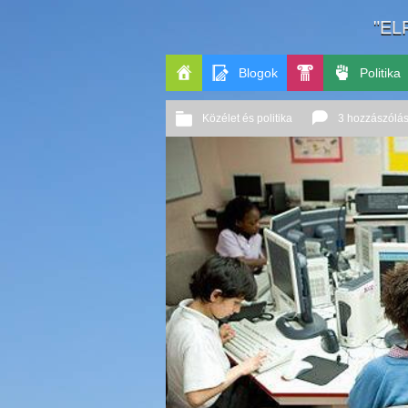
"EL
Blogok
Politika
Főoldal
Pop-
Közélet és politika
3 hozzászólá
Kult