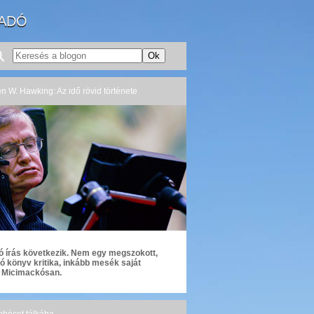
IADÓ
en W. Hawking: Az idő rövid története
 írás következik. Nem egy megszokott,
ó könyv kritika, inkább mesék saját
 Micimackósan.