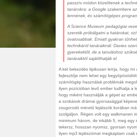
passzív módon közelítenek a techni
tanárokra: a Google szakembere azt 
lennének, és számítógépes program
A Science Museum pedagógiai vezető
szeretik próbálgatni a határokat, sz
óvatosabbak. Emiatt gyakran tűnhet
technikáról tanáraiknál. Davies szer
gyerekektől, de a tanuláshoz szüksé
tanáraiktól sajátíthatják el.
A két bekezdés tipikusan leírja, hogy m
fejlesztője nem lehet egy begyöpösödött 
számítógép használati problémák megol
ilyen pozícióban levő ember tudhatja a 
hogy miként használják a gépet az ember
a szokások drámai gyorsasággal képese
zsugorodó méretű lejátszók korában már
szolgáljon. Régen volt egy walkmanen in
minimum három, de inkább 5, meg egy r
tekersz, hosszan nyomsz, gyorsan nyoms
ilyen mp3 lejátszómat megkaptam csak 