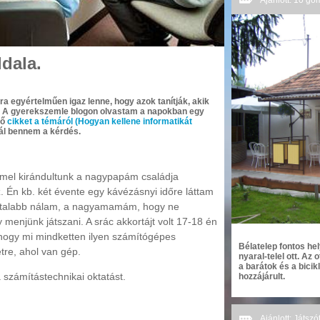
Ajánlott: 10 go
dala.
ra egyértelműen igaz lenne, hogy azok tanítják, akik
. A gyerekszemle blogon olvastam a napokban egy
nő
cikket a témáról (Hogyan kellene informatikát
ál bennem a kérdés.
mmel kirándultunk a nagypapám családja
. Én kb. két évente egy kávézásnyi időre láttam
 fiatalabb nálam, a nagyamamám, hogy ne
enjünk játszani. A srác akkortájt volt 17-18 én
, hogy mi mindketten ilyen számítógépes
Bélatelep fontos he
tre, ahol van gép.
nyaral-telel ott. Az
a barátok és a bicikl
 számítástechnikai oktatást.
hozzájárult.
Ajánlott: Játszó