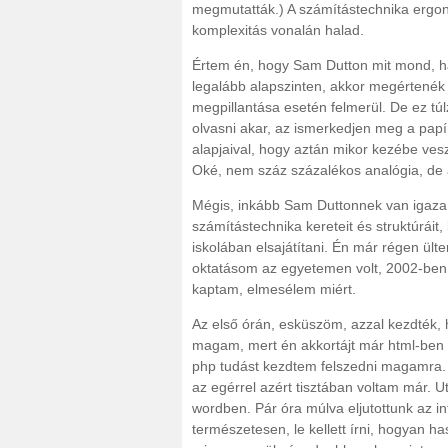
megmutatták.) A számítástechnika ergon
komplexitás vonalán halad.
Értem én, hogy Sam Dutton mit mond, h
legalább alapszinten, akkor megértenék 
megpillantása esetén felmerül. De ez túl
olvasni akar, az ismerkedjen meg a pap
alapjaival, hogy aztán mikor kezébe vesz
Oké, nem száz százalékos analógia, de
Mégis, inkább Sam Duttonnek van igaza,
számítástechnika kereteit és struktúrái
iskolában elsajátítani. Én már régen ül
oktatásom az egyetemen volt, 2002-ben
kaptam, elmesélem miért.
Az első órán, esküszöm, azzal kezdték, 
magam, mert én akkortájt már html-ben 
php tudást kezdtem felszedni magamra
az egérrel azért tisztában voltam már. Ut
wordben. Pár óra múlva eljutottunk az in
természetesen, le kellett írni, hogyan ha