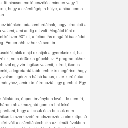
ga. Itt nincsen mellébeszélés, minden vagy 1
sen, hogy a számítógép a hülye, a hiba nem a
an.
hez időnként odasomfordálnak, hogy elromlott a
valami, ami addig ott volt. Magától tűnt el
el kétszer 90°-ot, a felbontás magától baszódott
meg. Ember ahhoz hozzá sem ért.
októl, akik majd oktatják a gyerekeinket, ha
eszélek, nem értünk a gépekhez. A programokhoz.
hozol egy vér logikus valamit, leírod, ikonos
nki, a legretardáltabb ember is megértse, hogy
gy valami egészen hátsó kapus, ezer kerülőutas
dményhez, amire te létrehoztál egy gombot. Egy
k általános, éppen érvényben levő – le nem írt,
a három ablakmozgató gomb a bal felső
tanítani, hogy a lecsuk és a becsuk nem
hikus fa szerkezetű rendszerezés a címketípusú
miért vált a számítástechnika az elmúlt években