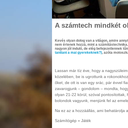
A számtech mindkét ol
Kevés olyan dolog van a világon, amire annyi
nem értenek hozzá, mint a számítástechnika
nagyon jól induló, de elég befejezetlennek tű
tanítani a mai gyerekeknek?)
, azóta motoszk
Lassan már tíz éve, hogy a nagyszülei
közelében, be is ugrottunk a rokonokhoz
őket, de ott is van egy srác, pár évvel
zavarogjunk – gondolom – mondta, hogy m
olyan 21-22 körül, szóval pontosítottak
bolondok vagyunk, menjünk fel az emele
Na ez az a hozzáállás, ami behatárolja a
Számítógép = Játék