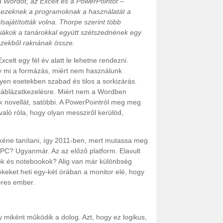
 a Wordöt, az Excelt és a PowerPointot –
n ezeknek a programoknak a használatát a
sajátították volna. Thorpe szerint több
diákok a tanárokkal együtt szétszednének egy
észekből raknának össze.
elt egy fél év alatt le lehetne rendezni.
y mi a formázás, miért nem használunk
yen esetekben szabad és tilos a sorkizárás.
táblázatkezelésre. Miért nem a Wordben
nk novellát, satöbbi. A PowerPointról meg meg
való róla, hogy olyan messziről kerülöd,
 kéne tanítani, így 2011-ben, mert mutassa meg
PC? Ugyanmár. Az az előző platform. Elavult
pok és notebookok? Alig van már különbség
ekeket heti egy-két órában a monitor elé, hogy
keres ember.
y miként működik a dolog. Azt, hogy ez logikus,