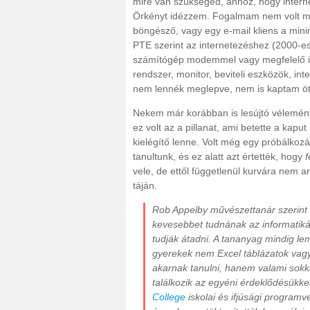
mire van szükséged, ahhoz, hogy internet
Örkényt idézzem. Fogalmam nem volt mir
böngésző, vagy egy e-mail kliens a min
PTE szerint az internetezéshez (2000-es 
számítógép modemmel vagy megfelelő in
rendszer, monitor, beviteli eszközök, in
nem lennék meglepve, nem is kaptam öt
Nekem már korábban is lesújtó vélemény
ez volt az a pillanat, ami betette a ka
kielégítő lenne. Volt még egy próbálkoz
tanultunk, és ez alatt azt értették, hogy
f
vele, de ettől függetlenül kurvára nem a
táján.
Rob Appelby művészettanár szerint n
kevesebbet tudnának az informatikár
tudják átadni. A tananyag mindig le
gyerekek nem Excel táblázatok vagy
akarnak tanulni, hanem valami sokk
találkozik az egyéni érdeklődésükke
College
iskolai és ifjúsági programv