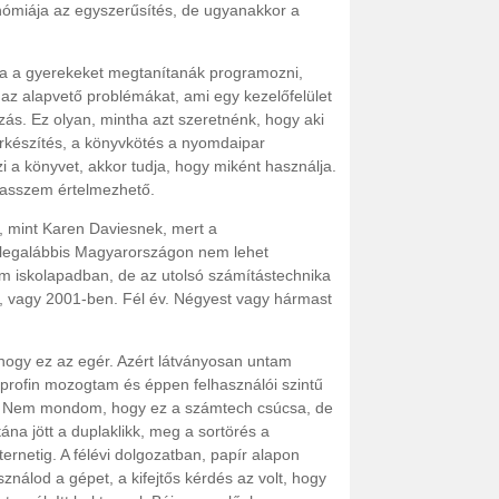
ómiája az egyszerűsítés, de ugyanakkor a
a a gyerekeket megtanítanák programozni,
az alapvető problémákat, ami egy kezelőfelület
zás. Ez olyan, mintha azt szeretnénk, hogy aki
írkészítés, a könyvkötés a nyomdaipar
i a könyvet, akkor tudja, hogy miként használja.
 asszem értelmezhető.
 mint Karen Daviesnek, mert a
t, legalábbis Magyarországon nem lehet
tem iskolapadban, de az utolsó számítástechnika
, vagy 2001-ben. Fél év. Négyest vagy hármast
hogy ez az egér. Azért látványosan untam
profin mozogtam és éppen felhasználói szintű
. Nem mondom, hogy ez a számtech csúcsa, de
ána jött a duplaklikk, meg a sortörés a
ternetig. A félévi dolgozatban, papír alapon
sználod a gépet, a kifejtős kérdés az volt, hogy