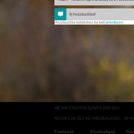
Írj hozzászólást!
Hozzászólás küldéshez be kell
jelentkezni
WE ARE CREATIVE SLAVES 2002-2011
NE LOPJ, NE ÖLJ, NE PARÁZNÁLKODJ… MI V
Fontosak
Közösségek
Kön