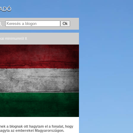
IADÓ
ikai minimumról II.
ek a blognak ott hagytam el a fonalat, hogy
 hagyta az embereket Magyarországon.