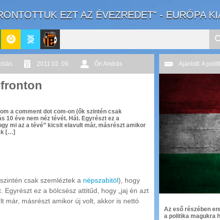
RONTOTTUK EZT AZ ÉVEZREDET" - EURÓPA K
GeekZone
Apablog
Le
zólás
2011 02. 09.
Őri András
Ajánlott: A polit
Patito
 fronton
Journal
asom a comment dot com-on (ők szintén csak
s 10 éve nem néz tévét. Hát. Egyrészt ez a
hogy mi az a tévé” kicsit elavult már, másrészt amikor
ak […]
szintén csak szemléztek a
népszabitól
), hogy
 Egyrészt ez a bölcsész attitűd, hogy „jaj én azt
lt már, másrészt amikor új volt, akkor is nettó
Az eső részében enn
a politika magukra