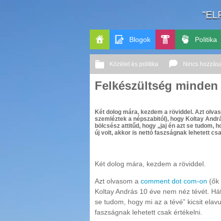
"EL
Blogok
Politika
Főoldal
Pop-
Közélet és politika
Nincs hozzás
Kult
Felkészültség minden
Két dolog mára, kezdem a röviddel. Azt olv
szemléztek a népszabitól), hogy Koltay Andrá
bölcsész attitűd, hogy „jaj én azt se tudom, 
új volt, akkor is nettó faszságnak lehetett cs
Két dolog mára, kezdem a röviddel.
Azt olvasom a
comment dot com-on
(ők 
Koltay András 10 éve nem néz tévét. Hát.
se tudom, hogy mi az a tévé” kicsit elavu
faszságnak lehetett csak értékelni.