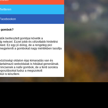
Twitteren
 Facebookon
ke gombok?
tók beillesztett gombjai követik a
 netezel. Ezzel jobb és célzottabb hirdetési
ked. Ez egy jó dolog, de a rengeteg pici
megjeleníti a gombokat nagy mértékben lassítja
 közösségi oldalon épp kimaradás van és
tartalmazó weboldalak is hibákat generálnak.
nincsenek a natív gombok, de a fenti sorokra
megosztásokat tudsz a megszokott
ül is készíteni.