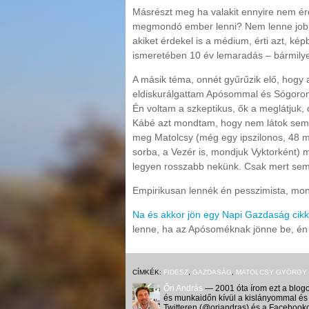
Másrészt meg ha valakit ennyire nem ér
megmondó ember lenni? Nem lenne jobb 
akiket érdekel is a médium, érti azt, ké
ismeretében 10 év lemaradás – bármily
A másik téma, onnét gyűrűzik elő, hogy
eldiskurálgattam Apósommal és Sógoromma
Én voltam a szkeptikus, ők a meglátjuk
Kábé azt mondtam, hogy nem látok semm
meg Matolcsy (még egy ipszilonos, 48 már
sorba, a Vezér is, mondjuk Vyktorként) m
legyen rosszabb nekünk. Csak mert sem
Empirikusan lennék én pesszimista, mo
Na és akkor jön egy Napi Gazdaság cikk
lenne, ha az Apósoméknak jönne be, én 
CÍMKÉK:
FIDESZ
,
GAZDASÁG
,
MATOLCSY GYÖRGY
Őri András
— 2001 óta írom ezt a blogo
és munkaidőn kívül a kislányommal és 
Twitteren (@oriandras) és a Facebooko