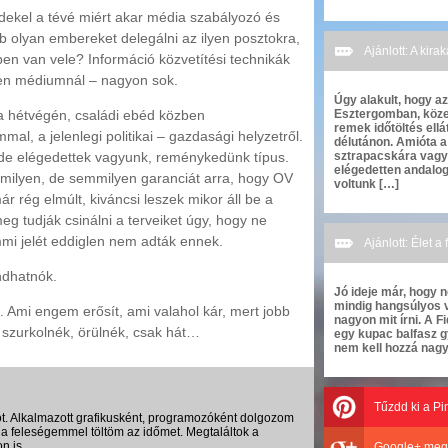
dekel a tévé miért akar média szabályozó és
olyan embereket delegálni az ilyen posztokra,
Ajánlott: A kir
pben van vele? Információ közvetítési technikák
en médiumnál – nagyon sok.
Úgy alakult, hogy a
Esztergomban, közel
 a hétvégén, családi ebéd közben
remek időtöltés ell
l, a jelenlegi politikai – gazdasági helyzetről.
délutánon. Amióta a 
sztrapacskára vagy k
, de elégedettek vagyunk, reménykedünk típus.
elégedetten andalog
ilyen, de semmilyen garanciát arra, hogy OV
voltunk […]
 rég elmúlt, kiváncsi leszek mikor áll be a
eg tudják csinálni a terveiket úgy, hogy ne
mi jelét eddiglen nem adták ennek.
Ajánlott: Élet a
ndhatnók.
Jó ideje már, hogy n
mindig hangsúlyos v
. Ami engem erősít, ami valahol kár, mert jobb
nagyon mit írni. A 
szurkolnék, örülnék, csak hát…
egy kupac balfasz g
nem kell hozzá nag
Tűzdd ki a Pi
t. Alkalmazott grafikusként, programozóként dolgozom
a feleségemmel töltöm az időmet. Megtaláltok a
n is.
Google+ meg