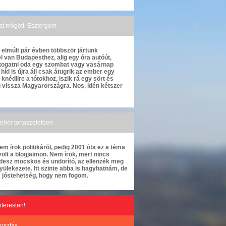
akat mögött: Esztergom
z elmúlt pár évben többször jártunk
 van Budapesthez, alig egy óra autóút,
átogatni oda egy szombat vagy vasárnap
híd is újra áll csak átugrik az ember egy
nédlire a tótokhoz, iszik rá egy sört és
 vissza Magyarországra. Nos, idén kétszer
 fehér tortaszeletben
em írok politikáról, pedig 2001 óta ez a téma
olt a blogjaimon. Nem írok, mert nincs
Fidesz mocskos és undorító, az ellenzék meg
yülekezete. Itt szinte abba is hagyhatnám, de
y jóstehetség, hogy nem fogom.
nteresten!
osztás