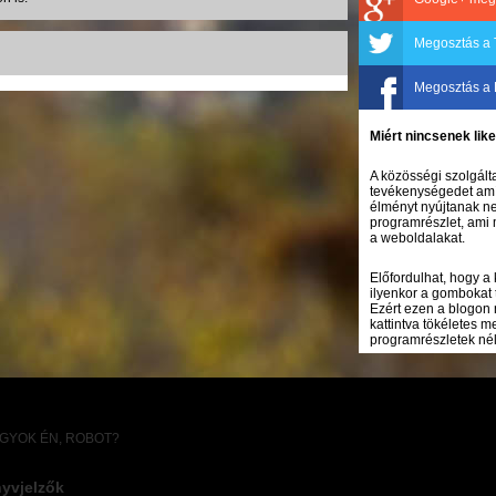
Megosztás a 
Megosztás a
Miért nincsenek li
A közösségi szolgálta
tevékenységedet amíg
élményt nyújtanak ne
programrészlet, ami 
a weboldalakat.
Előfordulhat, hogy a
ilyenkor a gombokat 
Ezért ezen a blogon 
kattintva tökéletes 
programrészletek nélk
AGYOK ÉN, ROBOT?
yvjelzők