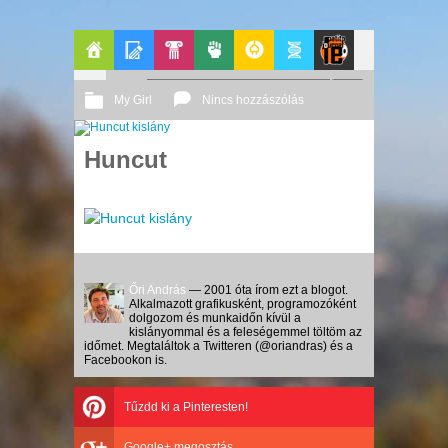
Főoldal
Blogok
Pop-
Politika
GeekZone
Apablog
Le
My Girl
Nincs hozzászólás
Kult
Patito
2012 08. 22.
Őri András
Huncut
Journal
Őri András
— 2001 óta írom ezt a blogot.
Alkalmazott grafikusként, programozóként
dolgozom és munkaidőn kívül a
kislányommal és a feleségemmel töltöm az
időmet. Megtaláltok a Twitteren (@oriandras) és a
Facebookon is.
Tűzdd ki a Pinteresten!
Google+ megosztás