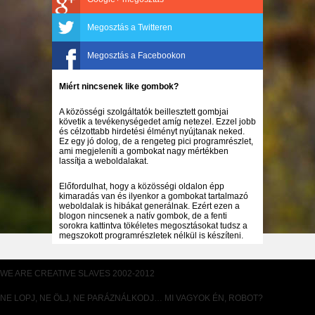
Megosztás a Twitteren
Megosztás a Facebookon
Miért nincsenek like gombok?
A közösségi szolgáltatók beillesztett gombjai
követik a tevékenységedet amíg netezel. Ezzel jobb
és célzottabb hirdetési élményt nyújtanak neked.
Ez egy jó dolog, de a rengeteg pici programrészlet,
ami megjeleníti a gombokat nagy mértékben
lassítja a weboldalakat.
Előfordulhat, hogy a közösségi oldalon épp
kimaradás van és ilyenkor a gombokat tartalmazó
weboldalak is hibákat generálnak. Ezért ezen a
blogon nincsenek a natív gombok, de a fenti
sorokra kattintva tökéletes megosztásokat tudsz a
megszokott programrészletek nélkül is készíteni.
WE ARE CREATIVE SLAVES 2002-2012
NE LOPJ, NE ÖLJ, NE PARÁZNÁLKODJ… MI VAGYOK ÉN, ROBOT?