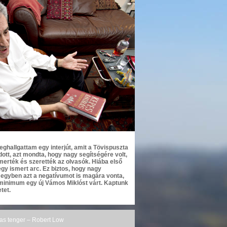
hallgattam egy interjút, amit a Tövispuszta
ott, azt mondta, hogy nagy segítségére volt,
smerték és szerették az olvasók. Hiába első
egy ismert arc. Ez biztos, hogy nagy
e egyben azt a negatívumot is magára vonta,
 minimum egy új Vámos Miklóst várt. Kaptunk
tet.
das tenger – Robert Low