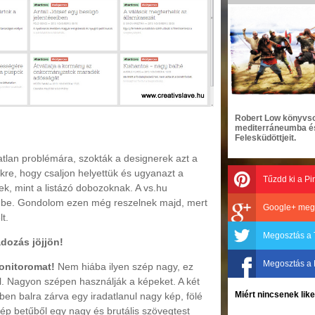
Robert Low könyvso
mediterráneumba és 
Felesküdöttjeit.
tlan problémára, szokták a designerek azt a
kre, hogy csaljon helyettük és ugyanazt a
Tűzdd ki a Pi
ek, mint a listázó dobozoknak. A vs.hu
 be. Gondolom ezen még reszelnek majd, mert
Google+ meg
t.
Megosztás a 
adozás jöjjön!
Megosztás a
onitoromat!
Nem hiába ilyen szép nagy, ez
el. Nagyon szépen használják a képeket. A két
Miért nincsenek li
ben balra zárva egy iradatlanul nagy kép, fölé
zép betűből egy nagy és brutális szövegtest