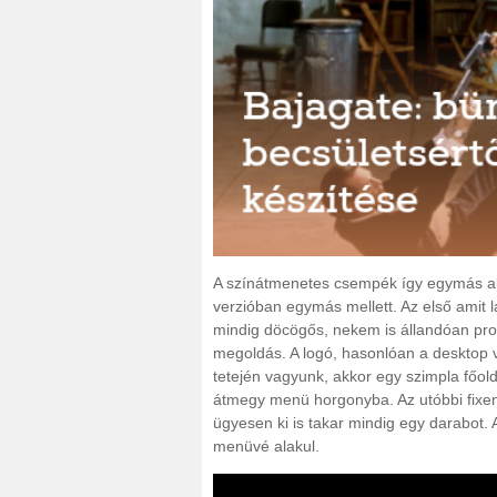
A színátmenetes csempék így egymás al
verzióban egymás mellett. Az első amit 
mindig döcögős, nekem is állandóan probl
megoldás. A logó, hasonlóan a desktop vál
tetején vagyunk, akkor egy szimpla főold
átmegy menü horgonyba. Az utóbbi fixen 
ügyesen ki is takar mindig egy darabot. 
menüvé alakul.