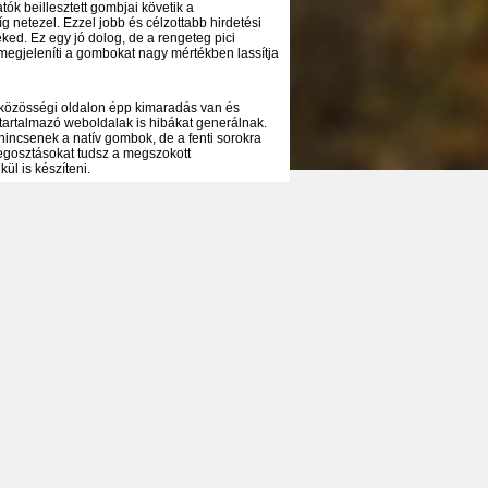
tók beillesztett gombjai követik a
 netezel. Ezzel jobb és célzottabb hirdetési
ked. Ez egy jó dolog, de a rengeteg pici
megjeleníti a gombokat nagy mértékben lassítja
 közösségi oldalon épp kimaradás van és
tartalmazó weboldalak is hibákat generálnak.
nincsenek a natív gombok, de a fenti sorokra
megosztásokat tudsz a megszokott
ül is készíteni.