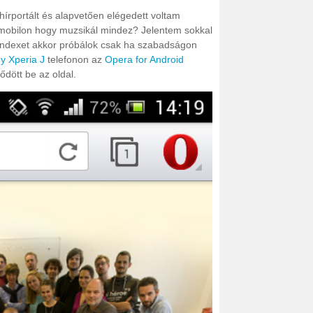
hírportált és alapvetően elégedett voltam
: mobilon hogy muzsikál mindez? Jelentem sokkal
indexet akkor próbálok csak ha szabadságon
y Xperia J
telefonon az
Opera for Android
dött be az oldal.