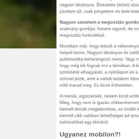
nagyon látványos. Élvezetes (lehet) olv
jutottam túl, csak pörgettem és bele-be
Nagyon szeretem a megosztás gombo
szabvány gombjai, hanem egyedi, de szép
megosztás funkciókkal.
Mondtam már, hogy tetszik a véleményütk
helyett lenne. Nagyon látványos és való
publicisztika beharangozó menü. Vagy mi,
hogy még kik fognak írni a témában. A ki
színkódok elhagyását, a nyitólapon és a 
színnel jelzik, amit a valódi tartalom kib
zöld marad meg. Ez kicsit érthetetlen.
A menük, egyszerűek, nekem kicsit erőlte
főleg, hogy nem is igazán zökkenésmen
kiemelt témák megjelenítése, az önálló
kiemelt cikk valóban lehetőséget ad ar
tudnivalókat egy témáról.
Ugyanez mobilon?!