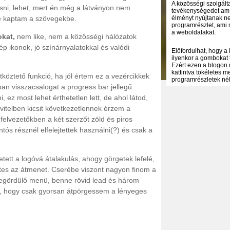
A közösségi szolgálta
asni, lehet, mert én még a látványon nem
tevékenységedet amíg
le kaptam a szövegekbe.
élményt nyújtanak ne
programrészlet, ami 
a weboldalakat.
kat,
nem like, nem a közösségi hálózatok
 ikonok, jó színárnyalatokkal és valódi
Előfordulhat, hogy a
ilyenkor a gombokat 
Ezért ezen a blogon 
kattintva tökéletes 
öztető funkció, ha jól értem ez a vezércikkek
programrészletek nélk
ban visszacsalogat a progress bar jellegű
 ez most lehet érthetetlen lett, de ahol látod,
vitelben kicsit következetlennek érzem a
felvezetőkben a két szerzőt zöld és piros
ontós résznél elfelejtettek használni(?) és csak a
tett a logóvá átalakulás, ahogy görgetek lefelé,
tes az átmenet. Cserébe viszont nagyon finom a
 legördülő menü, benne rövid lead és három
ra, hogy csak gyorsan átpörgessem a lényeges