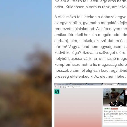
Nálam a listázó felületek egy erős hárma
ötöst. Különösen a versus rész, ami elvi
A cikklistázó felületeken a dobozok eg
az egyszerűbb, gyorsabb megoldás fejle
rendezett külalakot ad. A szép egyen mé
amikor létre kell hozni a megálmodott de
sorban), cím, címkék, szerző-dátum és 
három! Vagy a lead nem egységesen cs
kedvű kolléga? Szóval a szöveget előre 
helyből bajossá válik. Erre nincs jó meg
kompromisszumot: a fix magasság elérésé
hosszabb címnél alig van lead, egy rövi
üresség éktelenkedik. Az élet nem lehet f