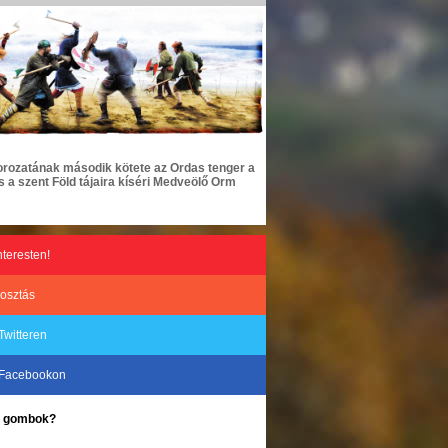
rozatának második kötete az Ordas tenger a
a szent Föld tájaira kíséri Medveölő Orm
nteresten!
osztás
Twitteren
 Facebookon
ke gombok?