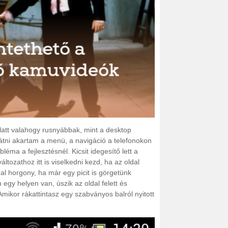
att valahogy rusnyábbak, mint a desktop
látni akartam a menü, a navigáció a telefonokon
éma a fejlesztésnél. Kicsit idegesítő lett a
tozathoz itt is viselkedni kezd, ha az oldal
al horgony, ha már egy picit is görgetünk
egy helyen van, úszik az oldal felett és
Amikor rákattintasz egy szabványos balról nyitott