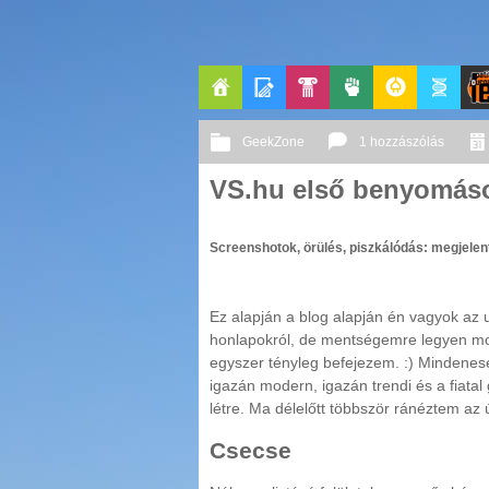
Főoldal
Blogok
Pop-
Politika
GeekZone
Apablog
Le
GeekZone
1 hozzászólás
Kult
Pati
VS.hu első benyomás
Jou
Screenshotok, örülés, piszkálódás: megjelent
Ez alapján a blog alapján én vagyok az ut
honlapokról, de mentségemre legyen mo
egyszer tényleg befejezem. :) Mindenes
igazán modern, igazán trendi és a fiatal 
létre. Ma délelőtt többször ránéztem az 
Csecse