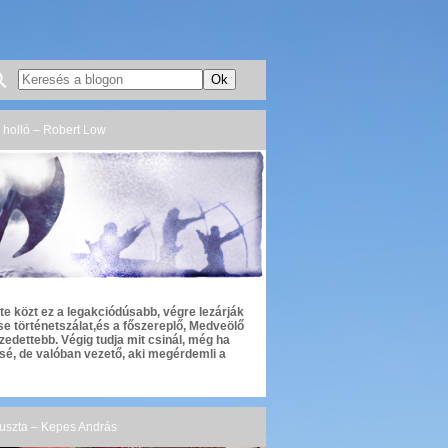
ér holló – Robert Low
te közt ez a legakciódúsabb, végre lezárják
se történetszálat,és a főszereplő, Medveölő
zedettebb. Végig tudja mit csinál, még ha
ssé, de valóban vezető, aki megérdemli a
puszta – Kepes András