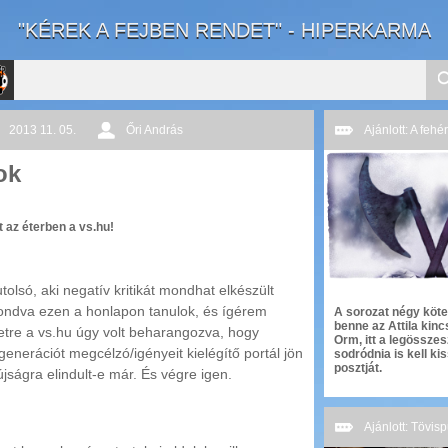
"KÉREK A FEJBEN RENDET" - HIPERKARMA
2013 11. 05.
Őri András
Ajánlott: A feh
to
ok
rnal
 az éterben a vs.hu!
olsó, aki negatív kritikát mondhat elkészült
ndva ezen a honlapon tanulok, és ígérem
A sorozat négy köte
benne az Attila kinc
etre a vs.hu úgy volt beharangozva, hogy
Orm, itt a legösszes
generációt megcélzó/igényeit kielégítő portál jön
sodródnia is kell ki
posztját.
újságra elindult-e már. És végre igen.
Ajánlott: Tövis