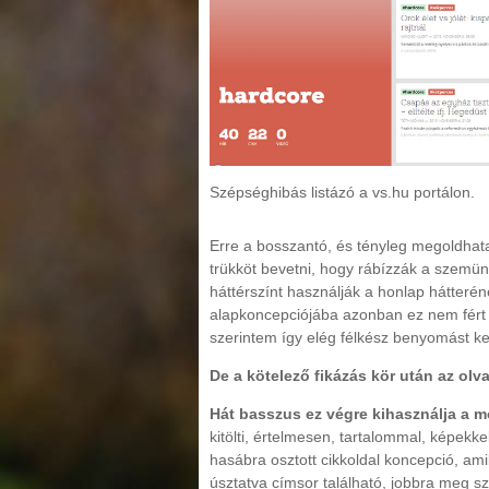
Szépséghibás listázó a vs.hu portálon.
Erre a bosszantó, és tényleg megoldhata
trükköt bevetni, hogy rábízzák a szemün
háttérszínt használják a honlap hátterén
alapkoncepciójába azonban ez nem fért
szerintem így elég félkész benyomást kel
De a kötelező fikázás kör után az olv
Hát basszus ez végre kihasználja a m
kitölti, értelmesen, tartalommal, képekk
hasábra osztott cikkoldal koncepció, ami
úsztatva címsor található, jobbra meg s