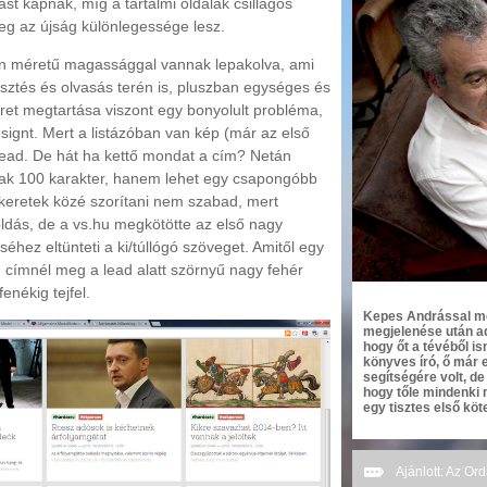
st kapnak, míg a tartalmi oldalak csillagos
leg az újság különlegessége lesz.
yen méretű magassággal vannak lepakolva, ami
sztés és olvasás terén is, pluszban egységes és
ret megtartása viszont egy bonyolult probléma,
signt. Mert a listázóban van kép (már az első
lead. De hát ha kettő mondat a cím? Netán
ak 100 karakter, hanem lehet egy csapongóbb
keretek közé szorítani nem szabad, mert
oldás, de a vs.hu megkötötte az első nagy
hez eltünteti a ki/túllógó szöveget. Amitől egy
d címnél meg a lead alatt szörnyű nagy fehér
enékig tejfel.
Kepes Andrással meg
megjelenése után ad
hogy őt a tévéből i
könyves író, ő már 
segítségére volt, d
hogy tőle mindenki
egy tisztes első köte
Ajánlott: Az Or