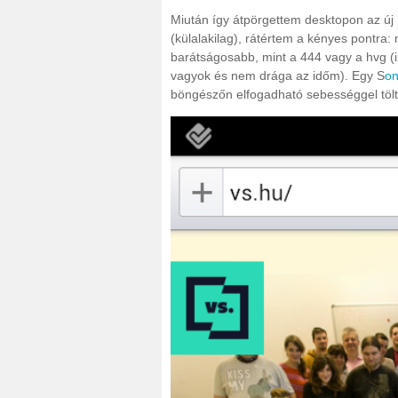
Miután így átpörgettem desktopon az új 
(külalakilag), rátértem a kényes pontra
barátságosabb, mint a 444 vagy a hvg (
vagyok és nem drága az időm). Egy S
on
böngészőn elfogadható sebességgel töltő