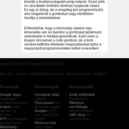
követik a tevékenységedet amíg netezel. Ezzel jobb
és célzottabb hirdetési élményt nyújtanak neked.
Ez egy jó dolog, de a rengeteg pici programrészlet,
ami megjeleníti a gombokat nagy mértékben
lassítja a weboldalakat.
Előfordulhat, hogy a közösségi oldalon épp
kimaradás van és ilyenkor a gombokat tartalmazó
weboldalak is hibákat generálnak. Ezért ezen a
blogon nincsenek a natív gombok, de a fenti
sorokra kattintva tökéletes megosztásokat tudsz a
megszokott programrészletek nélkül is készíteni.
WE ARE CREATIVE SLAVES 2002-2012
NE LOPJ, NE ÖLJ, NE PARÁZNÁLKODJ… MI VAGYOK ÉN, ROBOT?
Fontosak
Közösségek
Könyvjelzők
Google Apps
Facebook oldal
Antik töltőtollak
Segítség a
Lájkolj!
Tamás tollai
mindennapokban.
Foursquare
Hol
Mikmese
Icojam
Innen
itt, hol ott vagyok.
varróblogja
vannak az
Google+
Ez jó
Minden textilből.
ikonok…
lesz, még kicsit
VMC blog
Ezt
IFTT
Automatizált
gyerek…
pénzért írom.
mindennapok.
Pinterest fiók
Mailchimp
A
Szép képek