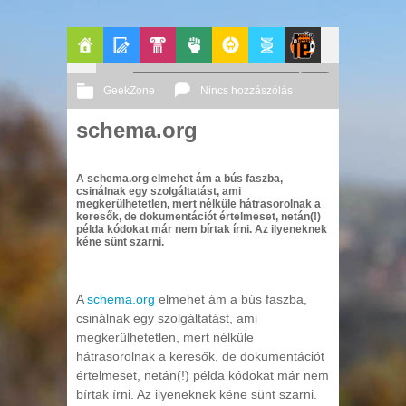
Főoldal
Blogok
Pop-
Politika
GeekZone
Apablog
Le
GeekZone
Nincs hozzászólás
Kult
Patito
schema.org
2012 08. 24.
Őri András
Journal
A schema.org elmehet ám a bús faszba,
csinálnak egy szolgáltatást, ami
megkerülhetetlen, mert nélküle hátrasorolnak a
keresők, de dokumentációt értelmeset, netán(!)
példa kódokat már nem bírtak írni. Az ilyeneknek
kéne sünt szarni.
A
schema.org
elmehet ám a bús faszba,
csinálnak egy szolgáltatást, ami
megkerülhetetlen, mert nélküle
hátrasorolnak a keresők, de dokumentációt
értelmeset, netán(!) példa kódokat már nem
bírtak írni. Az ilyeneknek kéne sünt szarni.