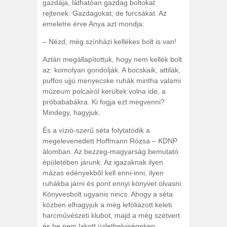
gazdája, láthatóan gazdag boltokat
rejtenek. Gazdagokat, de furcsákat. Az
emeletre érve Anya azt mondja:
– Nézd, még színházi kellékes bolt is van!
Aztán megállapítottuk, hogy nem kellék bolt
az: komolyan gondolják. A bocskaik, attilák,
puffos ujjú menyecske ruhák mintha valami
múzeum polcairól kerültek volna ide, a
próbababákra. Ki fogja ezt megvenni?
Mindegy, hagyjuk.
És a vízió-szerű séta folytatódik a
megelevenedett Hoffmann Rózsa – KDNP
álomban. Az bezzeg-magyarság bemutató
épületében járunk. Az igazaknak ilyen
mázas edényekből kell enni-inni, ilyen
ruhákba járni és pont ennyi könyvet olvasni.
Könyvesbolt ugyanis nincs. Ahogy a séta
közben elhagyjuk a még lefóliázott keleti
harcművészeti klubot, majd a még szétvert
és be nem lakott üzlethelyiségeken