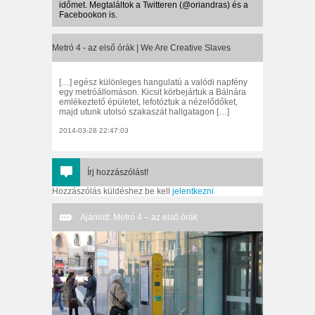
időmet. Megtaláltok a Twitteren (@oriandras) és a
Facebookon is.
Metró 4 - az első órák | We Are Creative Slaves
[…] egész különleges hangulatú a valódi napfény
egy metróállomáson. Kicsit körbejártuk a Bálnára
emlékeztető épületet, lefotóztuk a nézelődőket,
majd utunk utolsó szakaszát hallgatagon […]
2014-03-28 22:47:03
Írj hozzászólást!
Hozzászólás küldéshez be kell
jelentkezni
Ajánlott: Metró 4 – az első órák