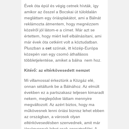
Évek óta épül és végig cetnek hívták, így
amikor az ősszel a Bocskai út túloldalán
megláttam egy óriásplakátot, ami a Bálnát
reklámozta átmentem, hogy megnézzem
közelről jól látom-e a címet. Már azt se
értettem, hogy miért kell elbálnásítani, ami
már évek óta cetként volt a köztudatban.
Pluszban a
cet
szónak, itt közép-Európa
közepén van egy csomó áthallásos
többletjelentése, amiket a bálna nem hoz.
Kitérő: az eltérkövesedett nemzet
Mi villamossal érkeztünk a Közgáz elé,
onnan sétáltunk be a Bálnához. Az elmúlt
években ez a partszakasz teljesen kimaradt
nekem, meglepődve láttam mennyire
megváltozott. Az azért biztos, hogy ma
műkövesnek lenni óriási biznisz lehet ebben
az országban, a városok olyan
eltérkövesedésben
szenvednek, amit már
járványosnak lehet csak aposztrofálni. A