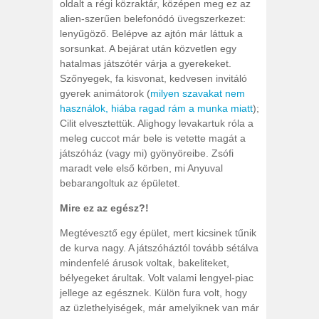
oldalt a régi közraktár, középen meg ez az
alien-szerűen belefonódó üvegszerkezet:
lenyűgöző. Belépve az ajtón már láttuk a
sorsunkat. A bejárat után közvetlen egy
hatalmas játszótér várja a gyerekeket.
Szőnyegek, fa kisvonat, kedvesen invitáló
gyerek animátorok (
milyen szavakat nem
használok, hiába ragad rám a munka miatt
);
Cilit elvesztettük. Alighogy levakartuk róla a
meleg cuccot már bele is vetette magát a
játszóház (vagy mi) gyönyöreibe. Zsófi
maradt vele első körben, mi Anyuval
bebarangoltuk az épületet.
Mire ez az egész?!
Megtévesztő egy épület, mert kicsinek tűnik
de kurva nagy. A játszóháztól tovább sétálva
mindenfelé árusok voltak, bakeliteket,
bélyegeket árultak. Volt valami lengyel-piac
jellege az egésznek. Külön fura volt, hogy
az üzlethelyiségek, már amelyiknek van már