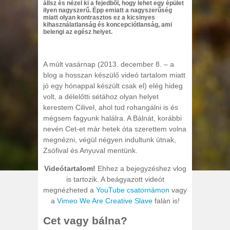
állsz és nézel ki a fejedből, hogy lehet egy épület
ilyen nagyszerű. Épp emiatt a nagyszerűség
miatt olyan kontrasztos ez a kicsinyes
kihasználatlanság és koncepciótlanság, ami
belengi az egész helyet.
A múlt vasárnap (2013. december 8. – a
blog a hosszan készülő videó tartalom miatt
jó egy hónappal készült csak el) elég hideg
volt, a délelőtti sétához olyan helyet
kerestem Cilivel, ahol tud rohangálni is és
mégsem fagyunk halálra. A Bálnát, korábbi
nevén Cet-et már hetek óta szerettem volna
megnézni, végül négyen indultunk útnak,
Zsófival és Anyuval mentünk.
Videótartalom!
Ehhez a bejegyzéshez vlog
is tartozik. A beágyazott videót
megnézheted a
YouTube csatornámon
vagy
a
Vimeo We Are Creative Slave
falán is!
Cet vagy bálna?