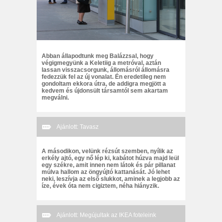
Abban állapodtunk meg Balázzsal, hogy
végigmegyünk a Keletiig a metróval, aztán
lassan visszacsorgunk, állomásról állomásra
fedezzük fel az új vonalat. Én eredetileg nem
gondoltam ekkora útra, de addigra megjött a
kedvem és újdonsült társamtól sem akartam
megválni.
Ajánlott: Tavasz
A másodikon, velünk rézsút szemben, nyílik az
erkély ajtó, egy nő lép ki, kabátot húzva majd leül
egy székre, amit innen nem látok és pár pillanat
múlva hallom az öngyújtó kattanását. Jó lehet
neki, leszívja az első slukkot, aminek a legjobb az
íze, évek óta nem cigiztem, néha hiányzik.
Ajánlott: Megújultak az IKEA foteleink