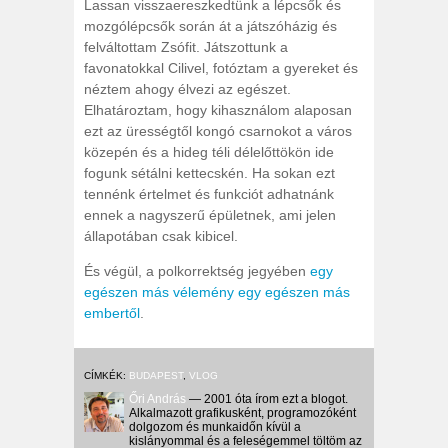
Lassan visszaereszkedtünk a lépcsők és
mozgólépcsők során át a játszóházig és
felváltottam Zsófit. Játszottunk a
favonatokkal Cilivel, fotóztam a gyereket és
néztem ahogy élvezi az egészet.
Elhatároztam, hogy kihasználom alaposan
ezt az ürességtől kongó csarnokot a város
közepén és a hideg téli délelőttökön ide
fogunk sétálni kettecskén. Ha sokan ezt
tennénk értelmet és funkciót adhatnánk
ennek a nagyszerű épületnek, ami jelen
állapotában csak kibicel.
És végül, a polkorrektség jegyében
egy
egészen más vélemény egy egészen más
embertől
.
CÍMKÉK:
BUDAPEST
,
VLOG
Őri András
— 2001 óta írom ezt a blogot.
Alkalmazott grafikusként, programozóként
dolgozom és munkaidőn kívül a
kislányommal és a feleségemmel töltöm az