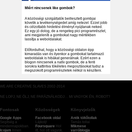
Miért nincsenek like gombok?
A közösségi szolgáltatók beillesztett gombjai
követik a tevékenységedet amíg netezel. Ezzel jobb
és célzottabb hirdetési élményt nyújtanak neked.
Ez egy jó dolog, de a rengeteg pici programrészlet,
ami megjeleníti a gombokat nagy mértékben
lassítja a weboldalakat.
Előfordulhat, hogy a közösségi oldalon épp
kimaradás van és ilyenkor a gombokat tartalmazó
weboldalak is hibákat generálnak. Ezért ezen a
blogon nincsenek a natív gombok, de a fenti
sorokra kattintva tökéletes megosztásokat tudsz a
megszokott programrészletek nélkül is készíteni.
WE ARE CREATIVE SLAVES 2002-2014
NE LOPJ, NE ÖLJ, NE PARÁZNÁLKODJ… MI VAGYOK ÉN, ROBOT?
Fontosak
Közösségek
Könyvjelzők
Google Apps
Facebook oldal
Antik töltőtollak
Segítség a
Lájkolj!
Tamás tollai
mindennapokban.
Foursquare
Hol
Mikmese
Icojam
Innen
itt, hol ott vagyok.
varróblogja