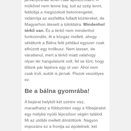
műkővel nem lenne baj, tud az szép lenni,
feldobja a megszokott betonrengetet,
vidámítja az aszfaltba fulladt köztereket, de
Magyarhon átesett a túloldalra.
Mindenhol
térkő van.
És a térkő nem mindenhol
funkcionális, itt a közgáz mellett, ahogy
sétáltunk a Bálna felé például egyszer csak
elhúzott egy trolibusz. Nem lassan, de
váratlanul, mert a térkő miatt valahogy
olyan tér hangulatunk volt, fel se tűnt, hogy
tőlünk pár lépésre egy út van. Ahol nem
csak troli, autók is járnak. Piszok veszélyes
ez.
Be a bálna gyomrába!
A bejárat helyből két szintre visz,
maradhatsz a földszinten vagy a főbejáratot
egy mélybe nyúló lépcsősor végén találod.
Mi az utóbbi mellett döntöttünk. Nagyon
impozáns ez a frontja az épületnek, két