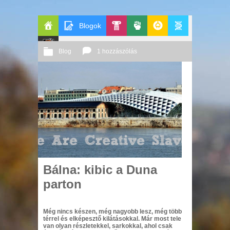
Blogok
Főoldal
Pop-
Politika
GeekZone
Apablog
Blog
1 hozzászólás
Le
Kult
2014 01. 11.
Őri András
Patito
Journal
Bálna: kibic a Duna
parton
Még nincs készen, még nagyobb lesz, még több
térrel és elképesztő kilátásokkal. Már most tele
van olyan részletekkel, sarkokkal, ahol csak