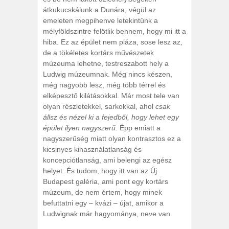
átkukucskálunk a Dunára, végül az
emeleten megpihenve letekintünk a
mélyföldszintre felötlik bennem, hogy mi itt a
hiba. Ez az épület nem pláza, sose lesz az,
de a tökéletes kortárs művészetek
múzeuma lehetne, testreszabott hely a
Ludwig múzeumnak. Még nincs készen,
még nagyobb lesz, még több térrel és
elképesztő kilátásokkal. Már most tele van
olyan részletekkel, sarkokkal, ahol
csak
állsz és nézel ki a fejedből, hogy lehet egy
épület ilyen nagyszerű
. Épp emiatt a
nagyszerűség miatt olyan kontrasztos ez a
kicsinyes kihasználatlanság és
koncepciótlanság, ami belengi az egész
helyet. És tudom, hogy itt van az Új
Budapest galéria, ami pont egy kortárs
múzeum, de nem értem, hogy minek
befuttatni egy – kvázi – újat, amikor a
Ludwignak már hagyománya, neve van.