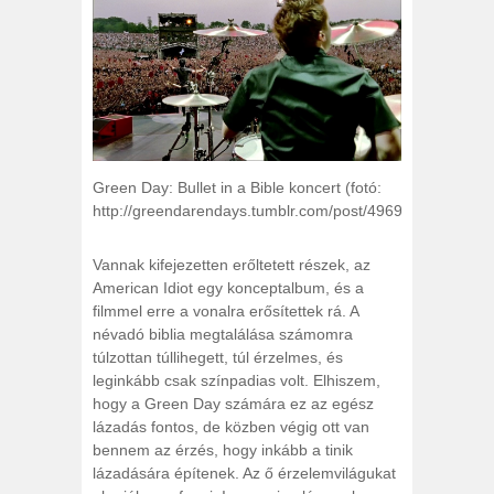
Green Day: Bullet in a Bible koncert (fotó:
http://greendarendays.tumblr.com/post/49695402758)
Vannak kifejezetten erőltetett részek, az
American Idiot egy konceptalbum, és a
filmmel erre a vonalra erősítettek rá. A
névadó biblia megtalálása számomra
túlzottan túllihegett, túl érzelmes, és
leginkább csak színpadias volt. Elhiszem,
hogy a Green Day számára ez az egész
lázadás fontos, de közben végig ott van
bennem az érzés, hogy inkább a tinik
lázadására építenek. Az ő érzelemvilágukat