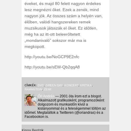
éveket, és majd 80 felett nagyon érdekes
lesz megnézni őket. Ezek a zenék, mind
nagyon jók. Az összes szám a helyén van,
élőben, valódi hangszereken remek
muzsikusok játsszák el őket. Ez időtlen,
még ha az itt-ott beleerőltetett
„mondanivaló” sokszor már ma is
megkopott.
http://youtu.be/NoGCP9E2nfc
http://youtu.be/sEW-Qb2qqA8
CÍMKÉK:
DVD
,
GREEN DAY
,
KONCERT
,
KRITIKA
,
RAMMSTEIN
,
ZENE
Őri András
— 2001 óta írom ezt a blogot.
Alkalmazott grafikusként, programozóként
dolgozom és munkaidőn kívül a
kislányommal és a feleségemmel töltöm az
időmet. Megtaláltok a Twitteren (@oriandras) és a
Facebookon is.
Kinga Bentzik