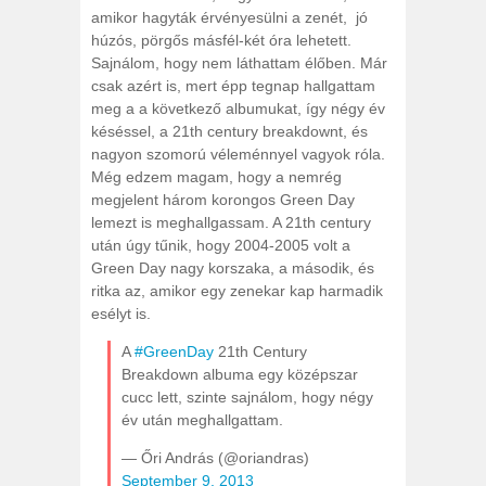
amikor hagyták érvényesülni a zenét, jó
húzós, pörgős másfél-két óra lehetett.
Sajnálom, hogy nem láthattam élőben. Már
csak azért is, mert épp tegnap hallgattam
meg a a következő albumukat, így négy év
késéssel, a 21th century breakdownt, és
nagyon szomorú véleménnyel vagyok róla.
Még edzem magam, hogy a nemrég
megjelent három korongos Green Day
lemezt is meghallgassam. A 21th century
után úgy tűnik, hogy 2004-2005 volt a
Green Day nagy korszaka, a második, és
ritka az, amikor egy zenekar kap harmadik
esélyt is.
A
#GreenDay
21th Century
Breakdown albuma egy középszar
cucc lett, szinte sajnálom, hogy négy
év után meghallgattam.
— Őri András (@oriandras)
September 9, 2013