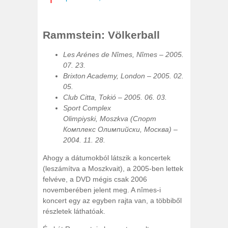
Rammstein: Völkerball
Les Arénes de Nîmes, Nîmes – 2005.
07. 23.
Brixton Academy, London – 2005. 02.
05.
Club Citta, Tokió – 2005. 06. 03.
Sport Complex
Olimpiyski, Moszkva (Спорт
Комплекс Олимпийски, Москва) –
2004. 11. 28.
Ahogy a dátumokból látszik a koncertek
(leszámítva a Moszkvait), a 2005-ben lettek
felvéve, a DVD mégis csak 2006
novemberében jelent meg. A nîmes-i
koncert egy az egyben rajta van, a többiből
részletek láthatóak.