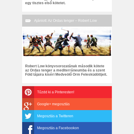
egy tisztes első kötetet.
Ajánlott: Az Ordas tenger – Robert Low
Robert Low könyvsorozatának második kötete
az Ordas tenger a mediterráneumba és a szent
Föld tájaira kíséri Medveölő Orm Felesküdöttjeit.
Tűzdd ki a Pinteresten!
Google+ megosztás
Megosztás a Twitteren
Megosztás a Facebookon