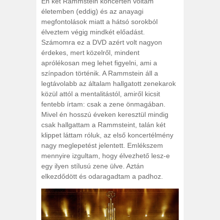
Én két Rammstein koncerten voltam
életemben (eddig) és az anayagi
megfontolások miatt a hátsó sorokból
élveztem végig mindkét előadást.
Számomra ez a DVD azért volt nagyon
érdekes, mert közelről, mindent
aprólékosan meg lehet figyelni, ami a
színpadon történik. A Rammstein áll a
legtávolabb az általam hallgatott zenekarok
közül attól a mentalitástól, amiről kicsit
fentebb írtam: csak a zene önmagában.
Mivel én hosszú éveken keresztül mindig
csak hallgattam a Rammsteint, talán két
klippet láttam róluk, az első koncertélmény
nagy meglepetést jelentett. Emlékszem
mennyire izgultam, hogy élvezhető lesz-e
egy ilyen stílusú zene ülve. Aztán
elkezdődött és odaragadtam a padhoz.