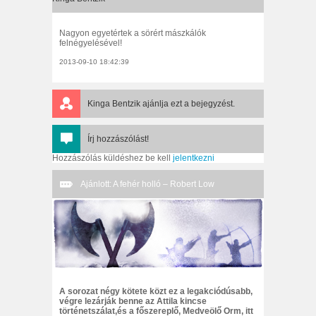
Nagyon egyetértek a sörért mászkálók
felnégyelésével!
2013-09-10 18:42:39
Kinga Bentzik
ajánlja ezt a bejegyzést.
Írj hozzászólást!
Hozzászólás küldéshez be kell
jelentkezni
Ajánlott: A fehér holló – Robert Low
A sorozat négy kötete közt ez a legakciódúsabb,
végre lezárják benne az Attila kincse
történetszálat,és a főszereplő, Medveölő Orm, itt