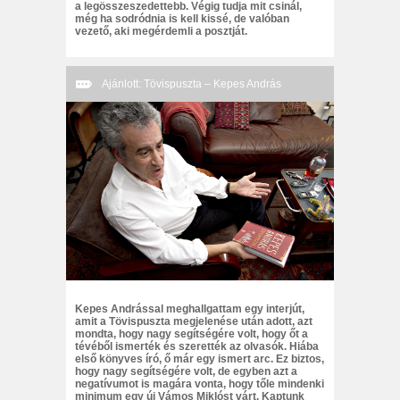
a legösszeszedettebb. Végig tudja mit csinál,
még ha sodródnia is kell kissé, de valóban
vezető, aki megérdemli a posztját.
Ajánlott: Tövispuszta – Kepes András
Kepes Andrással meghallgattam egy interjút,
amit a Tövispuszta megjelenése után adott, azt
mondta, hogy nagy segítségére volt, hogy őt a
tévéből ismerték és szerették az olvasók. Hiába
első könyves író, ő már egy ismert arc. Ez biztos,
hogy nagy segítségére volt, de egyben azt a
negatívumot is magára vonta, hogy tőle mindenki
minimum egy új Vámos Miklóst várt. Kaptunk