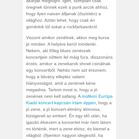
akarják megfogni. Igen, szimplán csak
öregnek tűnnek ezek a punk arcok ahhoz,
hogy ilyen naivan álljanak (őszintén) a
világhoz. Aztán lehet, hogy csak én
gondolok túl sokat a rockfarkasokról.
Viszont amikor zenélnek, akkor meg kurva
jó minden. A helyére kerül mindenki.
Nekem, aki főleg blues zenészek
koncertjein nőttem fel máig fura, disszonáns
érzés, amikor a zenekarok showt csinálnak
egy koncertből. Nehéz nem azt éreznem,
hogy a látvány elleplez valami
hiányosságot, amit a zenének kéne
megadnia. Tartom most is, hogy a jó
zenének nem kell sallang. A
múltkori Európa
Kiadó koncert kapcsán írtam éppen
, hogy a
jó zene, a jó koncert-élmény átmossa,
kizsigereli az embert. Én egy idő után, ha
igazán élvezem a koncertet már nem látom
mi történik, mert a zene elvisz, és kiemel a
világból. (Ilyenkor nagyon idegesítő, ha