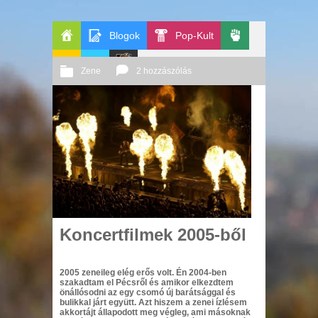
Blogok
Pop-Kult
Főoldal
Politika
Zene
2 hozzászólás
GeekZone
Apablog
Le
2013 09. 10.
Őri András
Patito
Journal
Koncertfilmek 2005-ből
2005 zeneileg elég erős volt. Én 2004-ben
szakadtam el Pécsről és amikor elkezdtem
önállósodni az egy csomó új barátsággal és
bulikkal járt együtt. Azt hiszem a zenei ízlésem
akkortájt állapodott meg végleg, ami másoknak