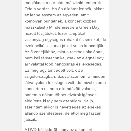
meglöknek a sör után mászkáló emberek.
Oda a varázs. Ha én diktátor lennék, akkor
ez lenne asszem az egyetlen, amit
komolyan büntetnék, a koncert közben
mászkálást.) Mindenesetre a Green Day
hozott tűzijátékot, lézer lámpákat,
viszonylag egységes ruhákat és sminket, de
ezek nélkül is kurva jó lett volna koncertjük.
Az ő zenéjükhöz, mint a rockhoz általában,
nem kell fénytechnika, csak az elégnél egy
árnyalattal több hangosítás és lelkesedés.
Ez meg úgy tűnt adott volt, ott a
szigetországban. Szóval számomra minden
látványelem felesleges volt, de mivel ezen a
koncerten ez nem elkendőzött valamit,
hanem a nálam többet elvárók igényeit
elégítette ki így nem csepülöm. Na jó,
szerintem akkor is nevetséges az énekes
állandó szemfestése, de ettől még faszán
játszik.
A DVD-ből kiderül, hogy ez a koncert,