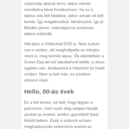
sztereotip akarok lenni, akkor német
mivoltukra kéne hivatkoznom: ha az a
taktus oda lett kitalálva, akkor annak ott kell
lennie. Így megálmodtuk, létrehoztuk, így jó.
Minden perce, másodpercre pontosan,
takkra működik.
Hát ilyen a Völkerball DVD is. Nem tudom
van-e ember, aki meghallgatta az interjús
részt is, meg lennék lepve. Ők ellentétben a
Green Day-jel ezt fakultatívvá tették, a show
egyben van, kiválasztod a helyszínt és hadd
szóljon. Nem is kell más, ez mindent
elmond róluk.
Hello, 00-ás évek
Ez a két lemez, ott kell, hogy legyen a
polcomon, mert ezek elég szépen leírják
azokat az éveket, amikor gyerekből fiatal
felnőtt lettem. Ezek a számok erősen
meghatározzák számomra ezeket az