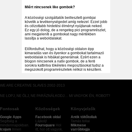
Miért nincsenek like gombok?
A közösségi szolgáltatók beillesztett gombjai
követik a tevékenységedet amíg netezel. Ezzel jobb
és célzottabb hirdetési élményt nyújtanak neked.
Ez egy jó dolog, de a rengeteg pici programrészlet,
ami megjeleníti a gombokat nagy mértékben
lassítja a weboldalakat.
Előfordulhat, hogy a közösségi oldalon épp
kimaradás van és ilyenkor a gombokat tartalmazó
weboldalak is hibákat generálnak. Ezért ezen a
blogon nincsenek a natív gombok, de a fenti
sorokra kattintva tökéletes megosztásokat tudsz a
megszokott programrészletek nélkül is készíteni.
WE ARE CREATIVE SLAVES 2002-2013
NE LOPJ, NE ÖLJ, NE PARÁZNÁLKODJ… MI VAGYOK ÉN, ROBOT?
Fontosak
Közösségek
Könyvjelzők
Google Apps
Facebook oldal
Antik töltőtollak
Segítség a
Lájkolj!
Tamás tollai
mindennapokban.
Foursquare
Hol
Mikmese
Icojam
Innen
itt, hol ott vagyok.
varróblogja