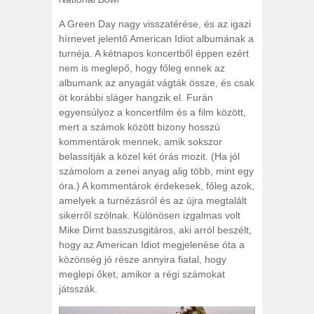
A Green Day nagy visszatérése, és az igazi
hírnevet jelentő American Idiot albumának a
turnéja. A kétnapos koncertből éppen ezért
nem is meglepő, hogy főleg ennek az
albumank az anyagát vágták össze, és csak
öt korábbi sláger hangzik el. Furán
egyensúlyoz a koncertfilm és a film között,
mert a számok között bizony hosszú
kommentárok mennek, amik sokszor
belassítják a közel két órás mozit. (Ha jól
számolom a zenei anyag alig több, mint egy
óra.) A kommentárok érdekesek, főleg azok,
amelyek a turnézásról és az újra megtalált
sikerről szólnak. Különösen izgalmas volt
Mike Dirnt basszusgitáros, aki arról beszélt,
hogy az American Idiot megjelenése óta a
közönség jó része annyira fiatal, hogy
meglepi őket, amikor a régi számokat
játsszák.