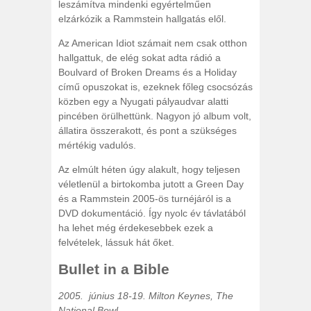
leszámítva mindenki egyértelműen
elzárkózik a Rammstein hallgatás elől.
Az American Idiot számait nem csak otthon
hallgattuk, de elég sokat adta rádió a
Boulvard of Broken Dreams és a Holiday
című opuszokat is, ezeknek főleg csocsózás
közben egy a Nyugati pályaudvar alatti
pincében örülhettünk. Nagyon jó album volt,
állatira összerakott, és pont a szükséges
mértékig vadulós.
Az elmúlt héten úgy alakult, hogy teljesen
véletlenül a birtokomba jutott a Green Day
és a Rammstein 2005-ös turnéjáról is a
DVD dokumentáció. Így nyolc év távlatából
ha lehet még érdekesebbek ezek a
felvételek, lássuk hát őket.
Bullet in a Bible
2005. június 18-19. Milton Keynes, The
National Bowl