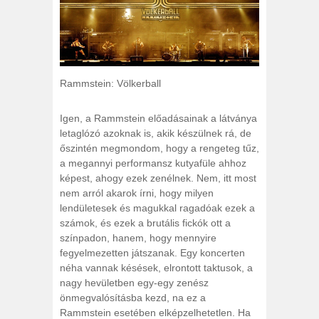
Rammstein: Völkerball
Igen, a Rammstein előadásainak a látványa
letaglózó azoknak is, akik készülnek rá, de
őszintén megmondom, hogy a rengeteg tűz,
a megannyi performansz kutyafüle ahhoz
képest, ahogy ezek zenélnek. Nem, itt most
nem arról akarok írni, hogy milyen
lendületesek és magukkal ragadóak ezek a
számok, és ezek a brutális fickók ott a
színpadon, hanem, hogy mennyire
fegyelmezetten játszanak. Egy koncerten
néha vannak késések, elrontott taktusok, a
nagy hevületben egy-egy zenész
önmegvalósításba kezd, na ez a
Rammstein esetében elképzelhetetlen. Ha