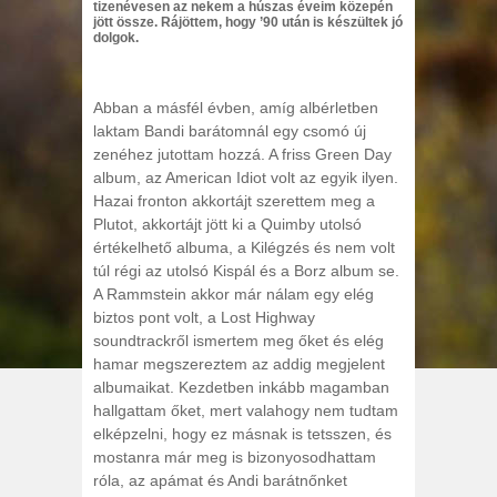
tizenévesen az nekem a húszas éveim közepén
jött össze. Rájöttem, hogy ’90 után is készültek jó
dolgok.
Abban a másfél évben, amíg albérletben
laktam Bandi barátomnál egy csomó új
zenéhez jutottam hozzá. A friss Green Day
album, az American Idiot volt az egyik ilyen.
Hazai fronton akkortájt szerettem meg a
Plutot, akkortájt jött ki a Quimby utolsó
értékelhető albuma, a Kilégzés és nem volt
túl régi az utolsó Kispál és a Borz album se.
A Rammstein akkor már nálam egy elég
biztos pont volt, a Lost Highway
soundtrackről ismertem meg őket és elég
hamar megszereztem az addig megjelent
albumaikat. Kezdetben inkább magamban
hallgattam őket, mert valahogy nem tudtam
elképzelni, hogy ez másnak is tetsszen, és
mostanra már meg is bizonyosodhattam
róla, az apámat és Andi barátnőnket