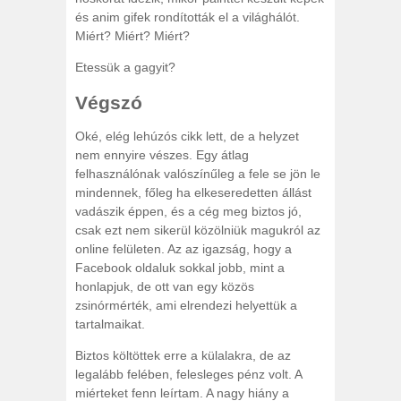
és anim gifek rondították el a világhálót.
Miért? Miért? Miért?
Etessük a gagyit?
Végszó
Oké, elég lehúzós cikk lett, de a helyzet
nem ennyire vészes. Egy átlag
felhasználónak valószínűleg a fele se jön le
mindennek, főleg ha elkeseredetten állást
vadászik éppen, és a cég meg biztos jó,
csak ezt nem sikerül közölniük magukról az
online felületen. Az az igazság, hogy a
Facebook oldaluk sokkal jobb, mint a
honlapjuk, de ott van egy közös
zsinórmérték, ami elrendezi helyettük a
tartalmaikat.
Biztos költöttek erre a külalakra, de az
legalább felében, felesleges pénz volt. A
miérteket fenn leírtam. A nagy hiány a