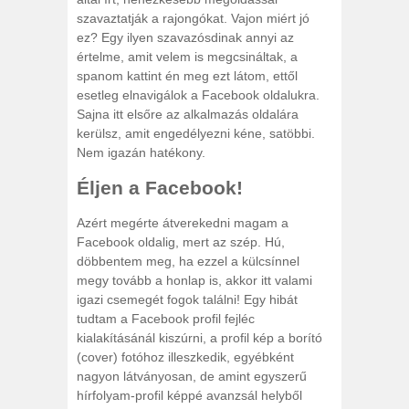
szavaztatják a rajongókat. Vajon miért jó
ez? Egy ilyen szavazósdinak annyi az
értelme, amit velem is megcsináltak, a
spanom kattint én meg ezt látom, ettől
esetleg elnavigálok a Facebook oldalukra.
Sajna itt elsőre az alkalmazás oldalára
kerülsz, amit engedélyezni kéne, satöbbi.
Nem igazán hatékony.
Éljen a Facebook!
Azért megérte átverekedni magam a
Facebook oldalig, mert az szép. Hú,
döbbentem meg, ha ezzel a külcsínnel
megy tovább a honlap is, akkor itt valami
igazi csemegét fogok találni! Egy hibát
tudtam a Facebook profil fejléc
kialakításánál kiszúrni, a profil kép a borító
(cover) fotóhoz illeszkedik, egyébként
nagyon látványosan, de amint egyszerű
hírfolyam-profil képpé avanzsál helyből