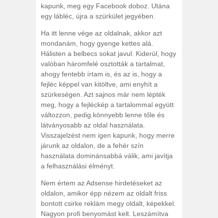
kapunk, meg egy Facebook doboz. Utána
egy lábléc, újra a szürkület jegyében.
Ha itt lenne vége az oldalnak, akkor azt
mondanám, hogy gyenge kettes alá.
Hálisten a belbecs sokat javul. Kiderül, hogy
valóban háromfelé osztották a tartalmat,
ahogy fentebb írtam is, és az is, hogy a
fejléc képpel van kitöltve, ami enyhít a
szürkeségen. Azt sajnos már nem lépték
meg, hogy a fejléckép a tartalommal együtt
változzon, pedig könnyebb lenne tőle és
látványosabb az oldal használata.
Visszajelzést nem igen kapunk, hogy merre
járunk az oldalon, de a fehér szín
használata dominánsabbá válik, ami javítja
a felhasználási élményt.
Nem értem az Adsense hirdetéseket az
oldalon, amikor épp nézem az oldalt friss
bontott csirke reklám megy oldalt, képekkel.
Nagyon profi benyomást kelt. Leszámítva