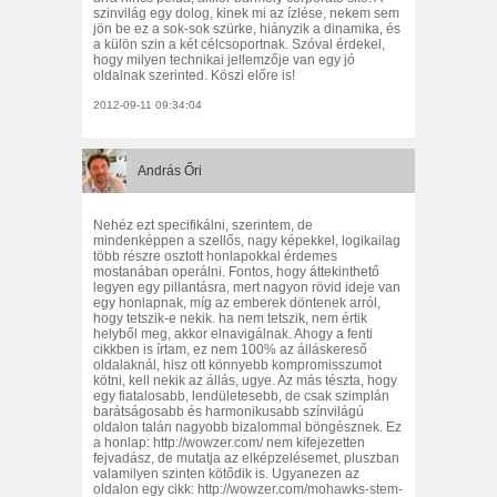
szinvilág egy dolog, kinek mi az ízlése, nekem sem
jön be ez a sok-sok szürke, hiányzik a dinamika, és
a külön szin a két célcsoportnak. Szóval érdekel,
hogy milyen technikai jellemzője van egy jó
oldalnak szerinted. Köszi előre is!
2012-09-11 09:34:04
András Őri
Nehéz ezt specifikálni, szerintem, de
mindenképpen a szellős, nagy képekkel, logikailag
több részre osztott honlapokkal érdemes
mostanában operálni. Fontos, hogy áttekinthető
legyen egy pillantásra, mert nagyon rövid ideje van
egy honlapnak, míg az emberek döntenek arról,
hogy tetszik-e nekik. ha nem tetszik, nem értik
helyből meg, akkor elnavigálnak. Ahogy a fenti
cikkben is írtam, ez nem 100% az álláskereső
oldalaknál, hisz ott könnyebb kompromisszumot
kötni, kell nekik az állás, ugye. Az más tészta, hogy
egy fiatalosabb, lendületesebb, de csak szimplán
barátságosabb és harmonikusabb színvilágú
oldalon talán nagyobb bizalommal böngésznek. Ez
a honlap: http://wowzer.com/ nem kifejezetten
fejvadász, de mutatja az elképzelésemet, pluszban
valamilyen szinten kötődik is. Ugyanezen az
oldalon egy cikk: http://wowzer.com/mohawks-stem-