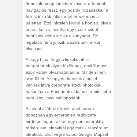
dobozok hangulatukban követik a fentebbi
navigációs részt, egy pozitív hozadékkal, a
fejlesztők rátaláltak a fehér színre is a
palettán. Ettől hirtelen kivirul a honlap, olyan
érzést keltve, mintha egy másik siteot
behúztak volna ide az alkonyatba. De
legalább nem jojózik a szemünk, mikor
olvassuk.
A nagy hiba, hogy a linkeket itt is
megtartották olyan fűzöldnek, amitől most
azok váltak olvashatatlanná. Minden nem
sikerülhet. Az egyes dobozok újból el
vannak látva corporate stock photokkal,
hasonlóan a Facebook oldalhoz, amitől jobb
nem lesz, csak sablonosabb.
Az oldal aljához értünk, ahol három
dobozban egy érthetetlen radio-café
hirdetés fogad, aztán egy nem interaktív
térkép, ami elnavigál egy másik részére az
oldalnak, ahol végre valódi Google Mapset