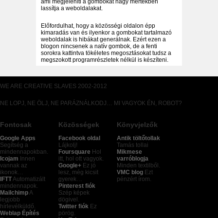
ami megjeleníti a gombokat nagy mértékben
lassítja a weboldalakat.
Előfordulhat, hogy a közösségi oldalon épp
kimaradás van és ilyenkor a gombokat tartalmazó
weboldalak is hibákat generálnak. Ezért ezen a
blogon nincsenek a natív gombok, de a fenti
sorokra kattintva tökéletes megosztásokat tudsz a
megszokott programrészletek nélkül is készíteni.
WE ARE CREATIVE SLAVES 2002-2012
NE LOPJ, NE ÖLJ, NE PARÁZNÁLKODJ… MI VAGYOK ÉN, ROBOT?
Fontosak
Közösségek
Könyvjelzők
Google Apps
Facebook oldal
Antik töltőtollak
Segítség a
Lájkolj!
Tamás tollai
mindennapokban.
Foursquare
Hol
Mikmese
Icojam
Innen
itt, hol ott vagyok.
varróblogja
vannak az
Google+
Ez jó
Minden textilből.
ikonok…
lesz, még kicsit
VMC blog
Ezt
IFTT
Automatizált
gyerek…
pénzért írom.
mindennapok.
Pinterest fiók
Mailchimp
A
Szép képek
legjobb
dögivel.
hírlevélküldő.
Twitter fiók
Ez
Weblap Építés
pörög.