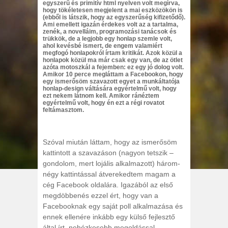
egyszerű és primitív html nyelven volt megírva,
hogy tökéletesen megjelent a mai eszközökön is
(ebből is látszik, hogy az egyszerűség kifizetődő).
Ami emellett igazán érdekes volt az a tartalma,
zenék, a novelláim, programozási tanácsok és
trükkök, de a legjobb egy honlap szemle volt,
ahol kevésbé ismert, de engem valamiért
megfogó honlapokról írtam kritikát. Azok közül a
honlapok közül ma már csak egy van, de az ötlet
azóta motoszkál a fejemben: ez egy jó dolog volt.
Amikor 10 perce megláttam a Facebookon, hogy
egy ismerősöm szavazott egyet a munkáltatója
honlap-design váltására egyértelmű volt, hogy
ezt nekem látnom kell. Amikor ránéztem
egyértelmű volt, hogy én ezt a régi rovatot
feltámasztom.
Szóval miután láttam, hogy az ismerősöm
kattintott a szavazáson (nagyon tetszik –
gondolom, mert lojális alkalmazott) három-
négy kattintással átverekedtem magam a
cég Facebook oldalára. Igazából az első
megdöbbenés ezzel ért, hogy van a
Facebooknak egy saját poll alkalmazása és
ennek ellenére inkább egy külső fejlesztő
által írt, nehézkesebb megoldással