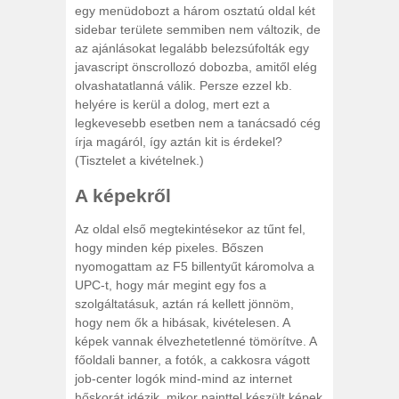
egy menüdobozt a három osztatú oldal két
sidebar területe semmiben nem változik, de
az ajánlásokat legalább belezsúfolták egy
javascript önscrollozó dobozba, amitől elég
olvashatatlanná válik. Persze ezzel kb.
helyére is kerül a dolog, mert ezt a
legkevesebb esetben nem a tanácsadó cég
írja magáról, így aztán kit is érdekel?
(Tisztelet a kivételnek.)
A képekről
Az oldal első megtekintésekor az tűnt fel,
hogy minden kép pixeles. Bőszen
nyomogattam az F5 billentyűt káromolva a
UPC-t, hogy már megint egy fos a
szolgáltatásuk, aztán rá kellett jönnöm,
hogy nem ők a hibásak, kivételesen. A
képek vannak élvezhetetlenné tömörítve. A
főoldali banner, a fotók, a cakkosra vágott
job-center logók mind-mind az internet
hőskorát idézik, mikor painttel készült képek