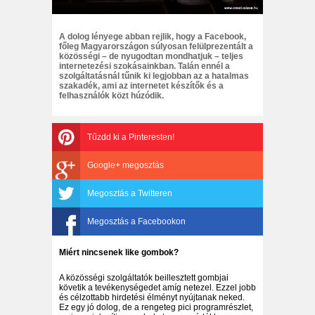
A dolog lényege abban rejlik, hogy a Facebook,
főleg Magyarországon súlyosan felülprezentált a
közösségi – de nyugodtan mondhatjuk – teljes
internetezési szokásainkban. Talán ennél a
szolgáltatásnál tűnik ki legjobban az a hatalmas
szakadék, ami az internetet készítők és a
felhasználók közt húzódik.
Tűzdd ki a Pinteresten!
Google+ megosztás
Megosztás a Twitteren
Megosztás a Facebookon
Miért nincsenek like gombok?
A közösségi szolgáltatók beillesztett gombjai
követik a tevékenységedet amíg netezel. Ezzel jobb
és célzottabb hirdetési élményt nyújtanak neked.
Ez egy jó dolog, de a rengeteg pici programrészlet,