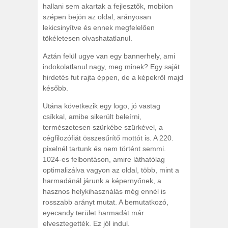
hallani sem akartak a fejlesztők, mobilon
szépen bejön az oldal, arányosan
lekicsinyítve és ennek megfelelően
tökéletesen olvashatatlanul.
Aztán felül ugye van egy bannerhely, ami
indokolatlanul nagy, meg minek? Egy saját
hirdetés fut rajta éppen, de a képekről majd
később.
Utána következik egy logo, jó vastag
csíkkal, amibe sikerült beleírni,
természetesen szürkébe szürkével, a
cégfilozófiát összesűrítő mottót is. A 220.
pixelnél tartunk és nem történt semmi.
1024-es felbontáson, amire láthatólag
optimalizálva vagyon az oldal, több, mint a
harmadánál járunk a képernyőnek, a
hasznos helykihasználás még ennél is
rosszabb arányt mutat. A bemutatkozó,
eyecandy terület harmadát már
elvesztegették. Ez jól indul.