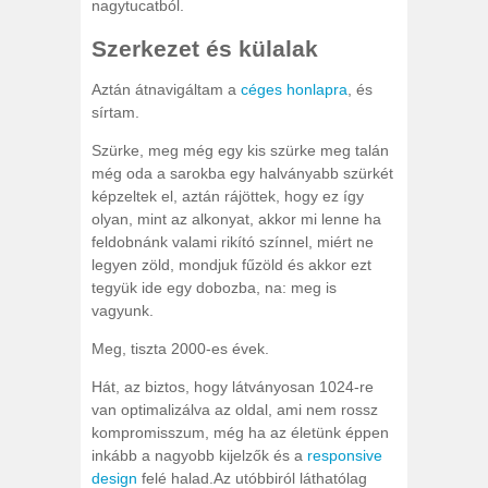
nagytucatból.
Szerkezet és külalak
Aztán átnavigáltam a
céges honlapra
, és
sírtam.
Szürke, meg még egy kis szürke meg talán
még oda a sarokba egy halványabb szürkét
képzeltek el, aztán rájöttek, hogy ez így
olyan, mint az alkonyat, akkor mi lenne ha
feldobnánk valami rikító színnel, miért ne
legyen zöld, mondjuk fűzöld és akkor ezt
tegyük ide egy dobozba, na: meg is
vagyunk.
Meg, tiszta 2000-es évek.
Hát, az biztos, hogy látványosan 1024-re
van optimalizálva az oldal, ami nem rossz
kompromisszum, még ha az életünk éppen
inkább a nagyobb kijelzők és a
responsive
design
felé halad.Az utóbbiról láthatólag