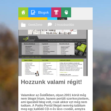
Blogok
Főoldal
GeekZone
Pop-
Politika
GeekZone
2 hozzászólás
Apablog
Kult
Le
2012 09. 05.
Őri András
Patito
Journal
Hozzunk valami régit!
Valamikor az ősidőkben, olyan 2001 körül még
nem blogot írtam, hanem portált szerkesztettem,
ami igazából blog volt, csak akkor ezt még nem
tudtam. A Patito Portál filejait nemrég találtam
meg egy kallódó CD-n és láss csodát, annyira