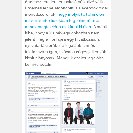
értelmezhetetlen és funkció nélkülivé válik.
Érdemes lenne átgondolni a Facebook oldal
menedzserének,
hogy melyik tartalmi elem
milyen kontextusokban fog felmerülni és
annak megfelelően alakítani ki őket
. A másik
hiba, hogy a kis névjegy dobozban nem
jelent meg a honlapra egy hivatkozás, a
nyitvatartási órák, de legalább cím és
telefonszám igen, szóval a céges jellemzők
kicsit hiányosak. Mondjuk ezeket legalább
könnyű pótolni.