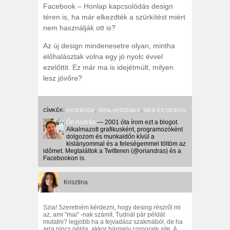
Facebook – Honlap kapcsolódás design
téren is, ha már elkezdték a szürkítést miért
nem használják ott is?
Az új design mindenesetre olyan, mintha
előhalásztak volna egy jó nyolc évvel
ezelőttit. Ez már ma is idejétmúlt, milyen
lesz jövőre?
CÍMKÉK:
FACEBOOK
,
HONLAPSZEMLE
,
WEB ÉS DESIGN
Őri András
— 2001 óta írom ezt a blogot.
Alkalmazott grafikusként, programozóként
dolgozom és munkaidőn kívül a
kislányommal és a feleségemmel töltöm az
időmet. Megtaláltok a Twitteren (@oriandras) és a
Facebookon is.
Krisztina
Szia! Szeretném kérdezni, hogy desing részről mi
az, ami "mai" -nak számít. Tudnál pár példát
mutatni? legjobb ha a fejvadász szakmából, de ha
arra nincs példa, akkor bármely corporate site. A