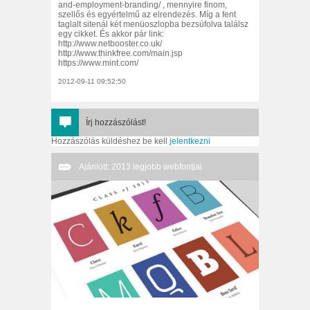
and-employment-branding/ , mennyire finom,
szellős és egyértelmű az elrendezés. Míg a fent
taglalt sitenál két menüoszlopba bezsúfolva találsz
egy cikket. És akkor pár link:
http://www.netbooster.co.uk/
http://www.thinkfree.com/main.jsp
https://www.mint.com/
2012-09-11 09:52:50
Írj hozzászólást!
Hozzászólás küldéshez be kell
jelentkezni
Ajánlott: 2013 legjobb webfontjai