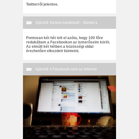
Twitterről jelentve.
Ajánlott: Keress barátokat! – Büntet a
Facebook.
Pontosan két hét telt el azóta, hogy 100 főre
redukáltam a Facebookon az ismerőseim körét.
Az elmúlt két hétben a közösségi oldal
érezhetően elkezdett büntetni.
Ajánlott: A Facebook nem az Internet