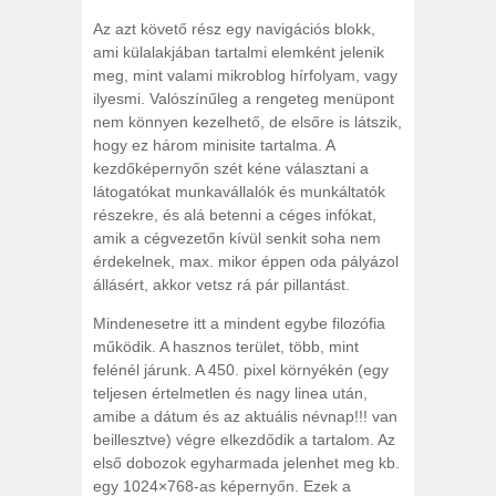
Az azt követő rész egy navigációs blokk,
ami külalakjában tartalmi elemként jelenik
meg, mint valami mikroblog hírfolyam, vagy
ilyesmi. Valószínűleg a rengeteg menüpont
nem könnyen kezelhető, de elsőre is látszik,
hogy ez három minisite tartalma. A
kezdőképernyőn szét kéne választani a
látogatókat munkavállalók és munkáltatók
részekre, és alá betenni a céges infókat,
amik a cégvezetőn kívül senkit soha nem
érdekelnek, max. mikor éppen oda pályázol
állásért, akkor vetsz rá pár pillantást.
Mindenesetre itt a mindent egybe filozófia
működik. A hasznos terület, több, mint
felénél járunk. A 450. pixel környékén (egy
teljesen értelmetlen és nagy linea után,
amibe a dátum és az aktuális névnap!!! van
beillesztve) végre elkezdődik a tartalom. Az
első dobozok egyharmada jelenhet meg kb.
egy 1024×768-as képernyőn. Ezek a