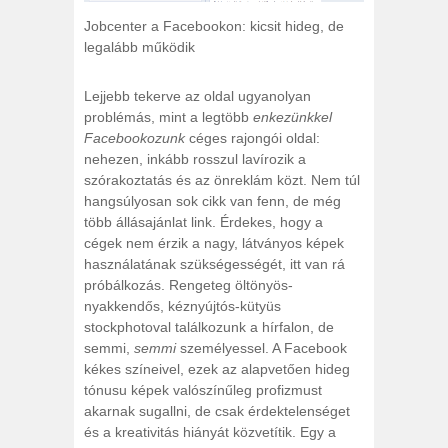
Jobcenter a Facebookon: kicsit hideg, de
legalább működik
Lejjebb tekerve az oldal ugyanolyan
problémás, mint a legtöbb
enkezünkkel
Facebookozunk
céges rajongói oldal:
nehezen, inkább rosszul lavírozik a
szórakoztatás és az önreklám közt. Nem túl
hangsúlyosan sok cikk van fenn, de még
több állásajánlat link. Érdekes, hogy a
cégek nem érzik a nagy, látványos képek
használatának szükségességét, itt van rá
próbálkozás. Rengeteg öltönyös-
nyakkendős, kéznyújtós-kütyüs
stockphotoval találkozunk a hírfalon, de
semmi,
semmi
személyessel. A Facebook
kékes színeivel, ezek az alapvetően hideg
tónusu képek valószínűleg profizmust
akarnak sugallni, de csak érdektelenséget
és a kreativitás hiányát közvetítik. Egy a