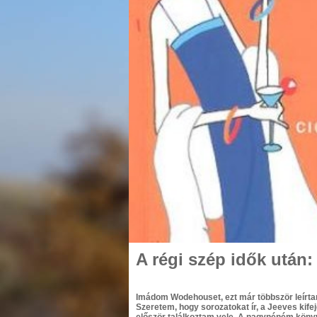
A régi szép idők után
Imádom Wodehouset, ezt már többször leírtam
Szeretem, hogy sorozatokat ír, a Jeeves kife
először találkoztam vele. A nagynéném könyv