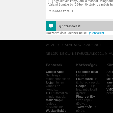
[…] egy Jeeves könyv, ami a második világháború
Valami Sumákság ’55-ben történik, de mégis ho
2016-01-28 17:38:19
Írj hozzászólást!
Hozzászólás küldéshez be kell
jelentkezni
WE ARE CREATIVE SLAVES 2002-2011
NE LOPJ, NE ÖLJ, NE PARÁZNÁLKODJ… MI V
Fontosak
Közösségek
Kön
Google Apps
Facebook oldal
Anti
Segítség a
Lájkolj!
Tamá
mindennapokban.
Foursquare
Hol
Mik
Icojam
Innen
itt, hol ott vagyok.
varr
vannak az
Google+
Ez jó
Mind
ikonok…
lesz, még kicsit
VMC
IFTT
Automatizált
gyerek…
pénz
mindennapok.
Pinterest fiók
Mailchimp
A
Szép képek
legjobb
dögivel.
hírlevélküldő.
Twitter fiók
Ez
Weblap Építés
pörög.