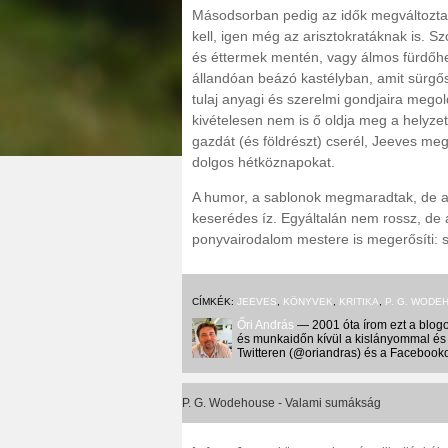
Másodsorban pedig az idők megváltoztak
kell, igen még az arisztokratáknak is. 
és éttermek mentén, vagy álmos fürdőhe
állandóan beázó kastélyban, amit sürgős
tulaj anyagi és szerelmi gondjaira megol
kivételesen nem is ő oldja meg a helyze
gazdát (és földrészt) cserél, Jeeves meg 
dolgos hétköznapokat.
A humor, a sablonok megmaradtak, de a
keserédes íz. Egyáltalán nem rossz, d
ponyvairodalom mestere is megerősíti: 
CÍMKÉK:
JEEVES
,
KÖNYVEK
,
KRITIKA
,
P. G. WODE
Őri András
— 2001 óta írom ezt a blogo
és munkaidőn kívül a kislányommal és 
Twitteren (@oriandras) és a Facebooko
P. G. Wodehouse - Valami sumákság