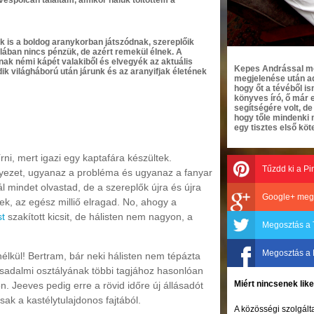
 is a boldog aranykorban játszódnak, szereplőik
lában nincs pénzük, de azért remekül élnek. A
ak némi kápét valakiből és elvegyék az aktuális
Kepes Andrással meg
k világháború után járunk és az aranyifjak életének
megjelenése után ad
hogy őt a tévéből i
könyves író, ő már 
segítségére volt, d
hogy tőle mindenki
egy tisztes első köte
i, mert igazi egy kaptafára készültek.
Tűzdd ki a Pi
yezet, ugyanaz a probléma és ugyanaz a fanyar
 mindet olvastad, de a szereplők újra és újra
Google+ meg
ek, az egész milliő elragad. No, ahogy a
st
szakított kicsit, de hálisten nem nagyon, a
Megosztás a 
Megosztás a
lkül! Bertram, bár neki hálisten nem tépázta
rsadalmi osztályának többi tagjához hasonlóan
Miért nincsenek li
n. Jeeves pedig erre a rövid időre új állásadót
sak a kastélytulajdonos fajtából.
A közösségi szolgálta