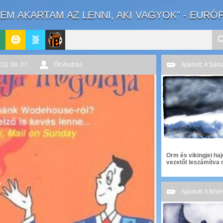
EM AKARTAM AZ LENNI, AKI VAGYOK" - EURÓ
ika
GeekZone
Apablog
Le
011 09. 07.
Őri András
Ajánlott: A Sár
Patito
Journal
Orm és vikingjei haj
vezetőt leszámítva 
Ajánlott: A feh