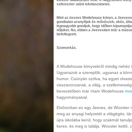
szilveszter utáni iskolaszünetet.
Mint az összes Wodehouse könyv, a Jeevesek
gondtalan aranyifjak és művészek, okés, álta
legnagyobb gondjuk, hogy időben kipumpoljan
nőjüket. No, ebben a Jeevesben már a másodi
befellegzett.
Szomorkás.
A Wodehouse könyvekről mindig nehéz írn
Ugyanazok a szereplők, ugyanaz a körn
humor. Csúnyán szólva, ha egyet olvastál
visszavonzanak, a világ, a szellemesség
bevezetőben már írtam Wodehouse
mo
hagyományaival.
Elsősorban ez egy Jeeves, de Wooster né
meg az anyagi helyzetét a világégés, tá
újra iskolába kerül, hogy szakmát tanuljo
keres, és meg is találja. Wooster kettő, c