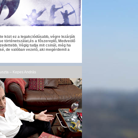
te közt ez a legakciódúsabb, végre lezárják
se történetszálat,és a főszereplő, Medveölő
zedettebb. Végig tudja mit csinál, még ha
ssé, de valóban vezető, aki megérdemli a
puszta – Kepes András