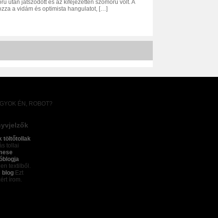
 után játszódott és az kifejezetten szomorú volt. A
zza a vidám és optimista hangulatot, […]
AGYOK ÉN, ROBOT?
yvjelzők
k töltőtollak
s tollai
mese
óblogja
en textilből.
 blog
Ezt
ért írom.