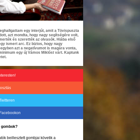
hallgattam egy interjút, amit a Tövispuszta
ott, azt mondta, hogy nagy segítségére volt,
smerték és szerették az olvasók. Hiába első
egy ismert arc. Ez biztos, hogy nagy
e egyben azt a negatívumot is magára vonta,
 minimum egy új Vámos Miklóst várt. Kaptunk
tet.
nteresten!
osztás
Twitteren
 Facebookon
ke gombok?
tók beillesztett gombjai követik a