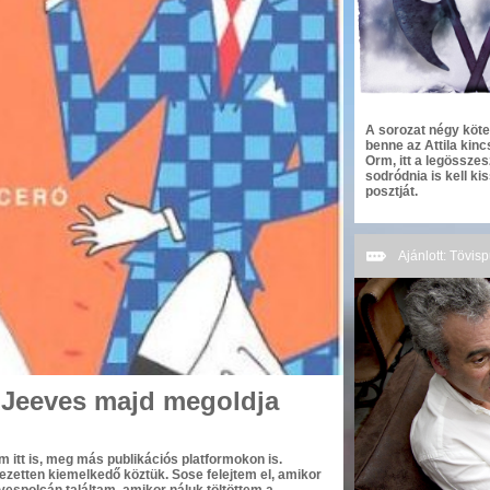
A sorozat négy köte
benne az Attila kinc
Orm, itt a legösszes
sodródnia is kell ki
posztját.
Ajánlott: Tövis
: Jeeves majd megoldja
 itt is, meg más publikációs platformokon is.
jezetten kiemelkedő köztük. Sose felejtem el, amikor
espolcán találtam, amikor náluk töltöttem a