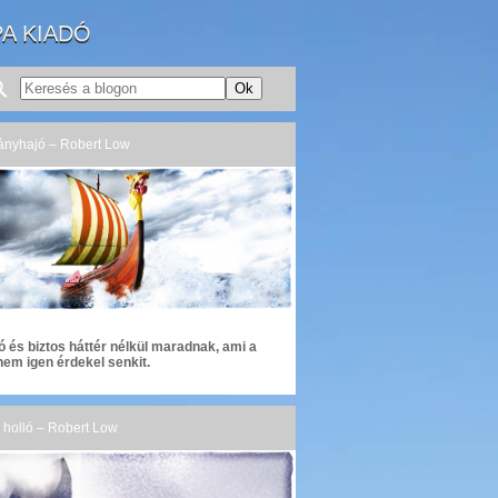
PA KIADÓ
kányhajó – Robert Low
ó és biztos háttér nélkül maradnak, ami a
nem igen érdekel senkit.
ér holló – Robert Low