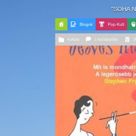
"SOHA N
Blogok
Pop-Kult
Főoldal
Polit
Kultúra
1 hozzászólás
2