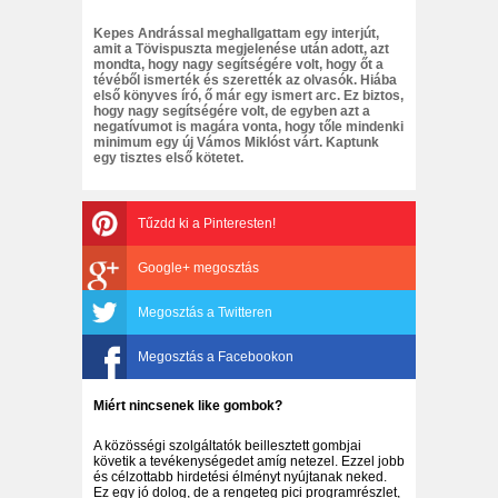
Kepes Andrással meghallgattam egy interjút,
amit a Tövispuszta megjelenése után adott, azt
mondta, hogy nagy segítségére volt, hogy őt a
tévéből ismerték és szerették az olvasók. Hiába
első könyves író, ő már egy ismert arc. Ez biztos,
hogy nagy segítségére volt, de egyben azt a
negatívumot is magára vonta, hogy tőle mindenki
minimum egy új Vámos Miklóst várt. Kaptunk
egy tisztes első kötetet.
Tűzdd ki a Pinteresten!
Google+ megosztás
Megosztás a Twitteren
Megosztás a Facebookon
Miért nincsenek like gombok?
A közösségi szolgáltatók beillesztett gombjai
követik a tevékenységedet amíg netezel. Ezzel jobb
és célzottabb hirdetési élményt nyújtanak neked.
Ez egy jó dolog, de a rengeteg pici programrészlet,