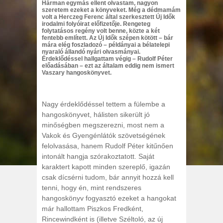
Hárman egymás ellent olvastam, nagyon
szeretem ezeket a könyveket. Még a dédmamám
volt a Herczeg Ferenc által szerkesztett Új Idők
irodalmi folyóirat előfizetője. Rengeteg
folytatásos regény volt benne, közte a két
fentebb említett. Az Új Idők szépen kötött – bár
mára elég foszladozó – példányai a bélatelepi
nyaraló állandó nyári olvasmányai.
Érdeklődéssel hallgattam végig – Rudolf Péter
előadásában – ezt az általam eddig nem ismert
Vaszary hangoskönyvet.
Nagy érdeklődéssel tettem a fülembe a
hangoskönyvet, hálisten sikerült jó
minőségben megszerezni, most nem a
Vakok és Gyengénlátók szövetségének
felolvasása, hanem Rudolf Péter kitűnően
intonált hangja szórakoztatott. Saját
karaktert kapott minden szereplő, igazán
csak dícsérni tudom, bár annyit hozzá kell
tenni, hogy én, mint rendszeres
hangoskönyv fogyasztó ezeket a hangokat
már hallottam Piszkos Fredként,
Rincewindként is (illetve Széltoló, az új