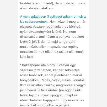
fordítás szerint, bleh!), dehát istenem, most
rövid idő alatt átálltam.
A moly adatlapon 3 csillagot adtam ennek a
kis szösszenetnek
. Nem közelíti meg a már
olvasott Vaszary regényeket, de könnyű,
nyári olvasmányként kitűnő. No, nem
újraolvasós, ami nálam a ponyva irodalom
krémjét jelöli, de ha majd tengerparti
unaloműzés ellen, napozáshoz regény
tanácsot kérnek tőlem ez tuti az ajánlottak
közt lesz.
Shakespeare óta nincs új csavar egy
szerelmi történetben, két pár, félreértés,
rossz tanácsok, ebből jelentősebb mérvű
bonyodalom. Párizs, Svájc, síelés, vonatok,
flört és ártatlan csókok, megrontásra vágyó
pipogya-szűz fiatalember (ne aggódjunk,
félidő tájt már csak pipogya!), majd az
elkerülhetetlen happy-end. Egy mondat és
mindent elmondtunk a regényről.