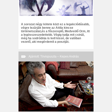
A sorozat négy kötete közt ez a legakciódúsabb,
végre lezárják benne az Attila kincse
történetszálat,és a főszereplő, Medveölő Orm, itt
a legösszeszedettebb. Végig tudja mit csinál,
még ha sodródnia is kell kissé, de valóban
vezető, aki megérdemli a posztját.
Ajánlott: Tövispuszta – Kepes András