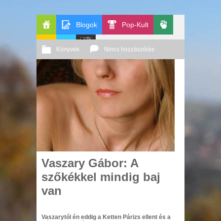
Blogok
Pop-Kult
Főoldal
Politika
Könyvek
Nincs hozzászólás
GeekZone
Apablog
Le
2011 05. 26.
Őri András
Patito
Journal
Vaszary Gábor: A
szőkékkel mindig baj
van
Vaszarytól én eddig a Ketten Párizs ellent és a