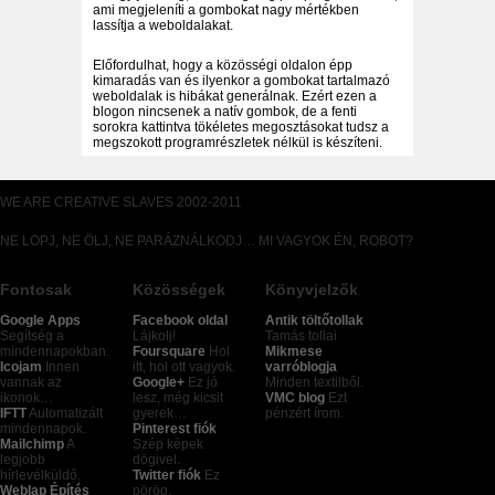
ami megjeleníti a gombokat nagy mértékben
lassítja a weboldalakat.
Előfordulhat, hogy a közösségi oldalon épp
kimaradás van és ilyenkor a gombokat tartalmazó
weboldalak is hibákat generálnak. Ezért ezen a
blogon nincsenek a natív gombok, de a fenti
sorokra kattintva tökéletes megosztásokat tudsz a
megszokott programrészletek nélkül is készíteni.
WE ARE CREATIVE SLAVES 2002-2011
NE LOPJ, NE ÖLJ, NE PARÁZNÁLKODJ… MI VAGYOK ÉN, ROBOT?
Fontosak
Közösségek
Könyvjelzők
Google Apps
Facebook oldal
Antik töltőtollak
Segítség a
Lájkolj!
Tamás tollai
mindennapokban.
Foursquare
Hol
Mikmese
Icojam
Innen
itt, hol ott vagyok.
varróblogja
vannak az
Google+
Ez jó
Minden textilből.
ikonok…
lesz, még kicsit
VMC blog
Ezt
IFTT
Automatizált
gyerek…
pénzért írom.
mindennapok.
Pinterest fiók
Mailchimp
A
Szép képek
legjobb
dögivel.
hírlevélküldő.
Twitter fiók
Ez
Weblap Építés
pörög.