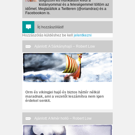
dolgozom és munkaidőn kívül a
kislányommal és a feleségemmel töltöm az
időmet. Megtaláltok a Twitteren (@oriandras) és a
Facebookon is.
Írj hozzászólást!
Hozzászólás küldéshez be kell
jelentkezni
Ajánlott: A Sárkányhajó – Robert Low
Orm és vikingjei hajó és biztos háttér nélkül
maradnak, ami a vezetőt leszámítva nem igen
érdekel senkit.
Ajánlott: A fehér holló – Robert Low