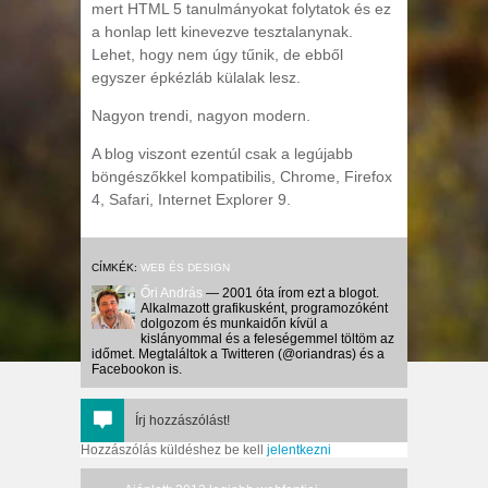
mert HTML 5 tanulmányokat folytatok és ez
a honlap lett kinevezve tesztalanynak.
Lehet, hogy nem úgy tűnik, de ebből
egyszer épkézláb külalak lesz.
Nagyon trendi, nagyon modern.
A blog viszont ezentúl csak a legújabb
böngészőkkel kompatibilis, Chrome, Firefox
4, Safari, Internet Explorer 9.
CÍMKÉK:
WEB ÉS DESIGN
Őri András
— 2001 óta írom ezt a blogot.
Alkalmazott grafikusként, programozóként
dolgozom és munkaidőn kívül a
kislányommal és a feleségemmel töltöm az
időmet. Megtaláltok a Twitteren (@oriandras) és a
Facebookon is.
Írj hozzászólást!
Hozzászólás küldéshez be kell
jelentkezni