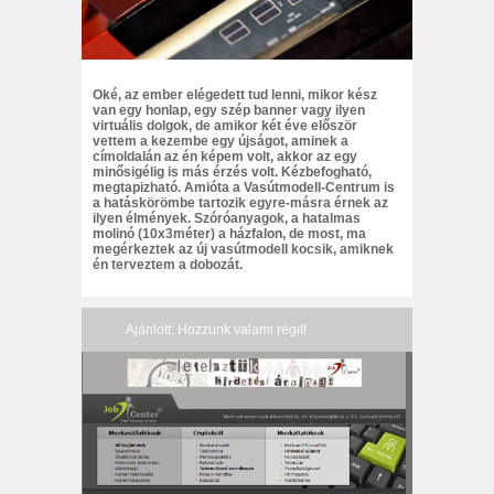
Oké, az ember elégedett tud lenni, mikor kész
van egy honlap, egy szép banner vagy ilyen
virtuális dolgok, de amikor két éve először
vettem a kezembe egy újságot, aminek a
címoldalán az én képem volt, akkor az egy
minősigélig is más érzés volt. Kézbefogható,
megtapizható. Amióta a Vasútmodell-Centrum is
a hatáskörömbe tartozik egyre-másra érnek az
ilyen élmények. Szóróanyagok, a hatalmas
molinó (10x3méter) a házfalon, de most, ma
megérkeztek az új vasútmodell kocsik, amiknek
én terveztem a dobozát.
Ajánlott: Hozzunk valami régit!