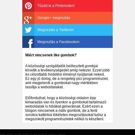
Tűzdd ki a Pinteresten!
Google+ megosztás
Megosztás a Twitteren
Megosztás a Facebookon
Miért nincsenek like gombok?
A közösségi szolgáltatók beillesztett gombjai
követik a tevékenységedet amíg netezel. Ezzel jobb
és célzottabb hirdetési élményt nyújtanak neked.
Ez egy jó dolog, de a rengeteg pici programrészlet,
ami megjeleníti a gombokat nagy mértékben
lassítja a weboldalakat.
Előfordulhat, hogy a közösségi oldalon épp
kimaradás van és ilyenkor a gombokat tartalmazó
weboldalak is hibákat generálnak. Ezért ezen a
blogon nincsenek a natív gombok, de a fenti
sorokra kattintva tökéletes megosztásokat tudsz a
megszokott programrészletek nélkül is készíteni.