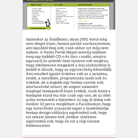
Valamikor az ősidőkben, olyan 2001 körül még
nem blogot írtam, hanem portált szerkesztettem,
ami igazából blog volt, csak akkor ezt még nem
tudtam. A Patito Portál filejait nemrég találtam
meg egy kallódó CD-n és láss csodát, annyira
egyszerű és primitív html nyelven volt megírva,
hogy tökéletesen megjelent a mai eszközökön is
(ebből is látszik, hogy az egyszerűség kifizetődő).
Ami emellett igazán érdekes volt az a tartalma,
zenék, a novelláim, programozási tanácsok és
trükkök, de a legjobb egy honlap szemle volt,
ahol kevésbé ismert, de engem valamiért
megfogó honlapokról írtam kritikát. Azok közül a
honlapok közül ma már csak egy van, de az ötlet
azóta motoszkál a fejemben: ez egy jó dolog volt.
Amikor 10 perce megláttam a Facebookon, hogy
egy ismerősöm szavazott egyet a munkáltatója
honlap-design váltására egyértelmű volt, hogy
ezt nekem látnom kell. Amikor ránéztem
egyértelmű volt, hogy én ezt a régi rovatot
feltámasztom.