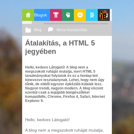
Blogok
Főoldal
Pop-
Politika
GeekZone
Apablog
Le
Blog
Nincs hozzászólás
Kult
Patito
Átalakítás, a HTML 5
2011 04. 19.
Őri András
jegyében
Journal
Hello, kedves Látogató! A blog nem a
megszokott ruháját mutatja, mert HTML 5
tanulmányokat folytatok és ez a honlap lett
kinevezve tesztalanynak. Lehet, hogy nem úgy
tűnik, de ebből egyszer épkézláb külalak lesz.
Nagyon trendi, nagyon modern. A blog viszont
ezentúl csak a legújabb böngészőkkel
kompatibilis, Chrome, Firefox 4, Safari, Internet
Explorer 9.
Hello, kedves Látogató!
A blog nem a megszokott ruháját mutatja,