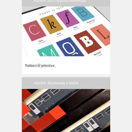
Ajánlott: 2013 legjobb webfontjai
Twitterről jelentve.
Ajánlott: Büszkeség a köbön