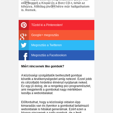
előleggel) a Kispál és a Borz CD-t, tehát az
kihúzva. Állítólag jövő hétre már hallgathatom
is. Remek.
Tűzdd ki a Pinteresten!
Google+ megosztás
Megosztás a Twitteren
Megosztás a Facebookon
Miért nincsenek like gombok?
A közösségi szolgáltatók beillesztett gombjai
követik a tevékenységedet amíg netezel. Ezzel jobb
és célzottabb hirdetési élményt nyújtanak neked.
Ez egy jó dolog, de a rengeteg pici programrészlet,
ami megjeleníti a gombokat nagy mértékben
lassítja a weboldalakat.
Előfordulhat, hogy a közösségi oldalon épp
kimaradás van és ilyenkor a gombokat tartalmazó
weboldalak is hibákat generálnak. Ezért ezen a
blogon nincsenek a natív gombok, de a fenti