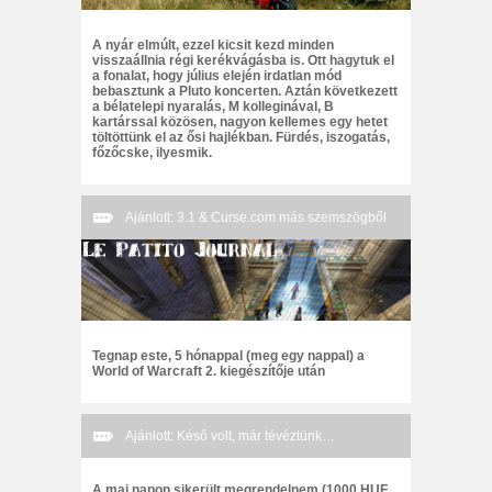
A nyár elmúlt, ezzel kicsit kezd minden
visszaállnia régi kerékvágásba is. Ott hagytuk el
a fonalat, hogy július elején irdatlan mód
bebasztunk a Pluto koncerten. Aztán következett
a bélatelepi nyaralás, M kolleginával, B
kartárssal közösen, nagyon kellemes egy hetet
töltöttünk el az ősi hajlékban. Fürdés, iszogatás,
főzőcske, ilyesmik.
Ajánlott: 3.1 & Curse.com más szemszögből
Tegnap este, 5 hónappal (meg egy nappal) a
World of Warcraft 2. kiegészítője után
Ajánlott: Késő volt, már tévéztünk…
A mai napon sikerült megrendelnem (1000 HUF