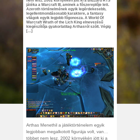
nem lesz. 2002 környékén jött ki a Blizzard RTS
játéka a Warcraft III, aminek a főszereplője lett.
Azeroth történelmének egyik legérdekesebb,
legellentmondásosabb karaktere, a fantasy
világok egyik legjobb főgonosza. A World Of
Warcraft Wrath of the Lich King elnevezésű
kiegészítőja gyakorlatilag Arthasról szólt. Végig
[…]
Arthas Menethil a játéktörténelem egyik
legjobban megalkotott figurája volt, van…
többet nem lesz. 2002 környékén jött ki a