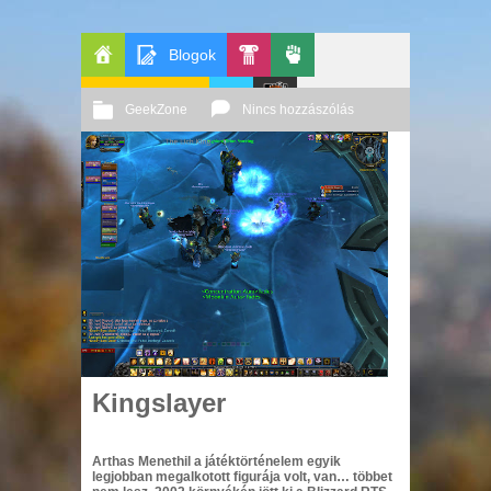
Blogok
Főoldal
GeekZone
Pop-
Politika
GeekZone
Nincs hozzászólás
Apablog
Kult
Le
2010 11. 17.
Őri András
Patito
Journal
Kingslayer
Arthas Menethil a játéktörténelem egyik
legjobban megalkotott figurája volt, van… többet