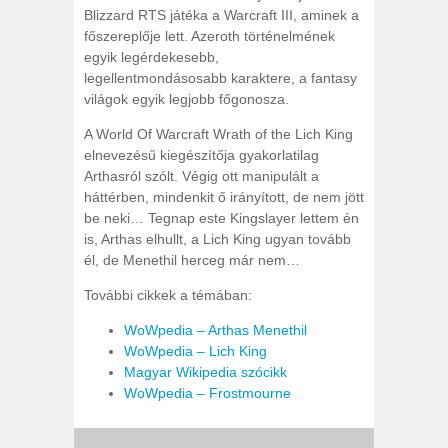
Blizzard RTS játéka a Warcraft III, aminek a
főszereplője lett. Azeroth történelmének
egyik legérdekesebb,
legellentmondásosabb karaktere, a fantasy
világok egyik legjobb főgonosza.
A World Of Warcraft Wrath of the Lich King
elnevezésű kiegészítőja gyakorlatilag
Arthasról szólt. Végig ott manipulált a
háttérben, mindenkit ő irányított, de nem jött
be neki… Tegnap este Kingslayer lettem én
is, Arthas elhullt, a Lich King ugyan tovább
él, de Menethil herceg már nem…
További cikkek a témában:
WoWpedia – Arthas Menethil
WoWpedia – Lich King
Magyar Wikipedia szócikk
WoWpedia – Frostmourne