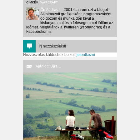
CÍMKÉK:
WARCRAFT
Őri András
— 2001 óta írom ezt a blogot.
Alkalmazott grafikusként, programozóként
dolgozom és munkaidőn kívül a
kislányommal és a feleségemmel töltöm az
időmet. Megtaláltok a Twitteren (@oriandras) és a
Facebookon is.
Írj hozzászólást!
Hozzászólás küldéshez be kell
jelentkezni
Ajánlott: Újra…