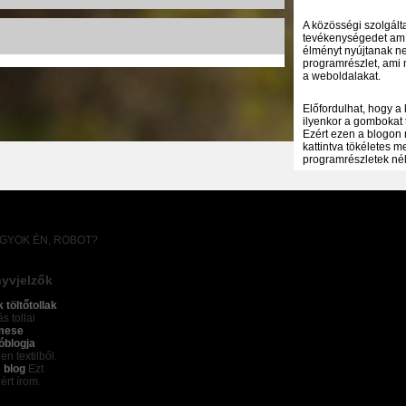
A közösségi szolgálta
tevékenységedet amíg
élményt nyújtanak ne
programrészlet, ami 
a weboldalakat.
Előfordulhat, hogy a
ilyenkor a gombokat 
Ezért ezen a blogon 
kattintva tökéletes 
programrészletek nélk
AGYOK ÉN, ROBOT?
yvjelzők
k töltőtollak
s tollai
mese
óblogja
en textilből.
 blog
Ezt
ért írom.