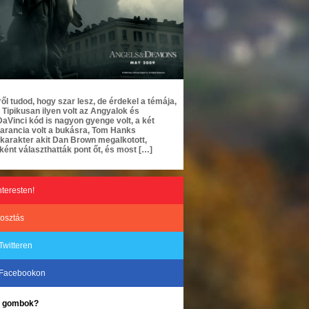
l tudod, hogy szar lesz, de érdekel a témája,
ipikusan ilyen volt az Angyalok és
aVinci kód is nagyon gyenge volt, a két
garancia volt a bukásra, Tom Hanks
karakter akit Dan Brown megalkotott,
ként választhatták pont őt, és most […]
nteresten!
osztás
Twitteren
 Facebookon
ke gombok?