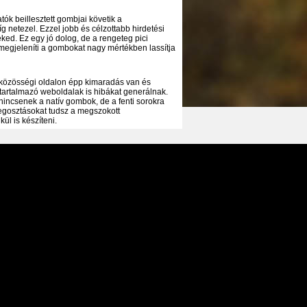
tók beillesztett gombjai követik a
 netezel. Ezzel jobb és célzottabb hirdetési
ked. Ez egy jó dolog, de a rengeteg pici
megjeleníti a gombokat nagy mértékben lassítja
 közösségi oldalon épp kimaradás van és
tartalmazó weboldalak is hibákat generálnak.
nincsenek a natív gombok, de a fenti sorokra
megosztásokat tudsz a megszokott
ül is készíteni.