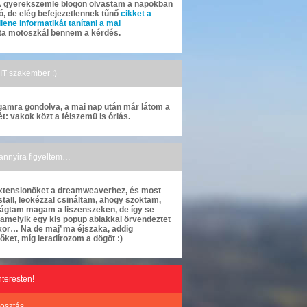
A gyerekszemle blogon olvastam a napokban
ó, de elég befejezetlennek tűnő
cikket a
ene informatikát tanítani a mai
óta motoszkál bennem a kérdés.
 IT szakember :)
gamra gondolva, a mai nap után már látom a
t: vakok közt a félszemü is óriás.
 annyira figyeltem…
 extensionöket a dreamweaverhez, és most
stall, leokézzal csináltam, ahogy szoktam,
ágtam magam a liszenszeken, de így se
, amelyik egy kis popup ablakkal örvendeztet
kor… Na de maj’ ma éjszaka, addig
őket, míg leradírozom a dögöt :)
nteresten!
osztás