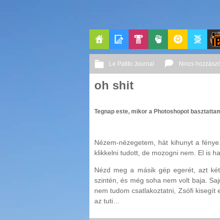
Főoldal
Blogok
Pop-
Politika
GeekZone
Apablog
Le Patito Journal
Nincs hozzászó
Kult
oh shit
Tegnap este, mikor a Photoshopot basztattam
Nézem-nézegetem, hát kihunyt a fénye.
klikkelni tudott, de mozogni nem. El is
Nézd meg a másik gép egerét, azt két 
szintén, és még soha nem volt baja. Saj
nem tudom csatlakoztatni, Zsófi kisegít e
az tuti…