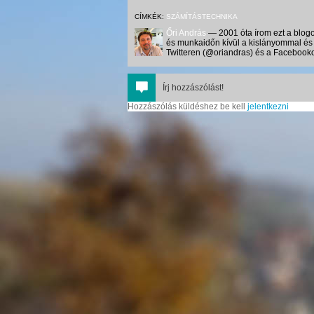
CÍMKÉK:
SZÁMÍTÁSTECHNIKA
Őri András
— 2001 óta írom ezt a blogo
és munkaidőn kívül a kislányommal és 
Twitteren (@oriandras) és a Facebooko
Írj hozzászólást!
Hozzászólás küldéshez be kell
jelentkezni