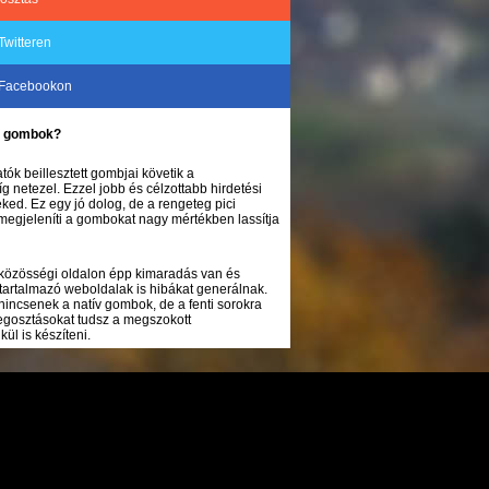
Twitteren
 Facebookon
ke gombok?
tók beillesztett gombjai követik a
 netezel. Ezzel jobb és célzottabb hirdetési
ked. Ez egy jó dolog, de a rengeteg pici
megjeleníti a gombokat nagy mértékben lassítja
 közösségi oldalon épp kimaradás van és
tartalmazó weboldalak is hibákat generálnak.
nincsenek a natív gombok, de a fenti sorokra
megosztásokat tudsz a megszokott
ül is készíteni.