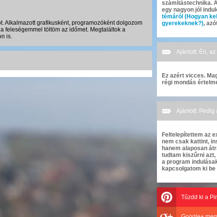
számítástechnika. 
egy nagyon jól indul
témáról (Hogyan kell
t. Alkalmazott grafikusként, programozóként dolgozom
gyerekeknek?)
, az
a feleségemmel töltöm az időmet. Megtaláltok a
n is.
Ajánlott: Én, az
Ez azért vicces. Ma
régi mondás értelmé
Ajánlott: Pedig
Feltelepítettem az
nem csak kattint, in
hanem alaposan átr
tudtam kiszűrni azt
a program indulása
kapcsolgatom ki be 
Tűzdd ki a Pi
Google+ meg