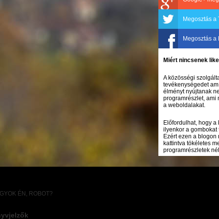
Megosztás a 
Megosztás a
Miért nincsenek li
A közösségi szolgálta
tevékenységedet amíg
élményt nyújtanak ne
programrészlet, ami 
a weboldalakat.
Előfordulhat, hogy a
ilyenkor a gombokat 
Ezért ezen a blogon 
kattintva tökéletes 
programrészletek nélk
AGYOK ÉN, ROBOT?
yvjelzők