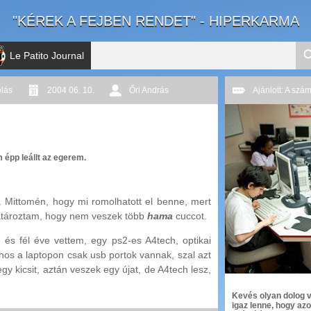
"KÉREK A FEJBEN RENDET" - HIPERKARMA
Le Patito Journal
lás
2004 06. 10.
Őri András
Ajánlott: A szá
 épp leállt az egerem.
 Mittomén, hogy mi romolhatott el benne, mert
 határoztam, hogy nem veszek több
hama
cuccot.
és fél éve vettem, egy ps2-es A4tech, optikai
nos a laptopon csak usb portok vannak, szal azt
gy kicsit, aztán veszek egy újat, de A4tech lesz,
Kevés olyan dolog v
igaz lenne, hogy azo